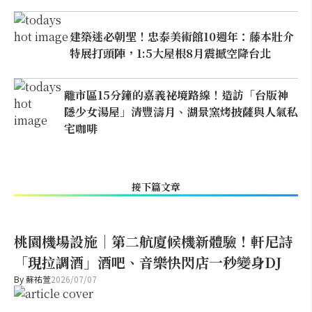
建築迷必朝聖！忠泰美術館10週年：藤本壯介
特展打頭陣，1:5大屋根8月震撼空降台北
離市區15分鐘的嘉義祕境路線！造訪「台版神
隱少女湯屋」清豐濤月、湖景窯烤披薩與人氣私
宅咖啡
接下篇文章
桃園機場設施｜第二航廈候機新體驗！軒尼詩
「現拉調酒」酒吧、音樂快閃店一秒變身DJ
By
蘇祐萱
2026/07/07