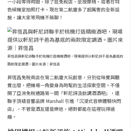
一小段等待時間，除了逛免稅店、坐按摩椅，或者在特
色候機室拍照打卡，現在第二航廈多了超厲害的全新設
施，讓大家等飛機不無聊！
昇恆昌與軒尼詩聯手於桃機打造精緻酒吧，現場提供以軒尼詩干邑為基底的
兩款限定調酒。圖片來源｜昇恆昌
昇恆昌免稅商店在第二航廈大玩創意，分別從味覺與聽
覺出發，把機場一角變身為時髦的生活探索空間。不僅
開了亞洲免稅通路第一間「軒尼詩汲飲調酒酒吧」，還
聯手頂級音響品牌 Marshall 引進「沉浸式音樂體驗快閃
店」，不管是酒友還是樂迷，絕對都能在這裡玩得過
癮。