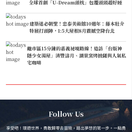
全球首創「U-Dream頭枕」包覆頭頸超好睡
建築迷必朝聖！忠泰美術館10週年：藤本壯介
特展打頭陣，1:5大屋根8月震撼空降台北
離市區15分鐘的嘉義祕境路線！造訪「台版神
隱少女湯屋」清豐濤月、湖景窯烤披薩與人氣私
宅咖啡
Follow Us
享受吧！環遊世界，勇敢歸零去冒險，踏出夢想的第一步。一點勇