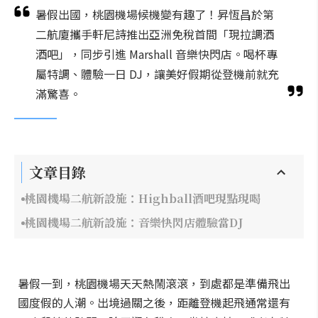
暑假出國，桃園機場候機變有趣了！昇恆昌於第
二航廈攜手軒尼詩推出亞洲免稅首間「現拉調酒
酒吧」，同步引進 Marshall 音樂快閃店。喝杯專
屬特調、體驗一日 DJ，讓美好假期從登機前就充
滿驚喜。
文章目錄
桃園機場二航新設施：Highball酒吧現點現喝
桃園機場二航新設施：音樂快閃店體驗當DJ
暑假一到，桃園機場天天熱鬧滾滾，到處都是準備飛出
國度假的人潮。出境過關之後，距離登機起飛通常還有