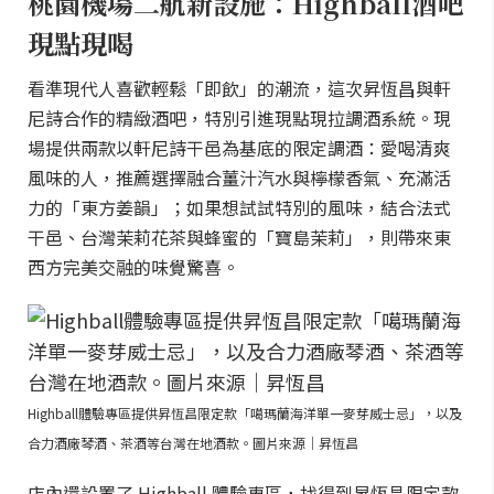
桃園機場二航新設施：Highball酒吧
現點現喝
看準現代人喜歡輕鬆「即飲」的潮流，這次昇恆昌與軒
尼詩合作的精緻酒吧，特別引進現點現拉調酒系統。現
場提供兩款以軒尼詩干邑為基底的限定調酒：愛喝清爽
風味的人，推薦選擇融合薑汁汽水與檸檬香氣、充滿活
力的「東方姜韻」；如果想試試特別的風味，結合法式
干邑、台灣茉莉花茶與蜂蜜的「寶島茉莉」，則帶來東
西方完美交融的味覺驚喜。
Highball體驗專區提供昇恆昌限定款「噶瑪蘭海洋單一麥芽威士忌」，以及
合力酒廠琴酒、茶酒等台灣在地酒款。圖片來源｜昇恆昌
店內還設置了 Highball 體驗專區，找得到昇恆昌限定款