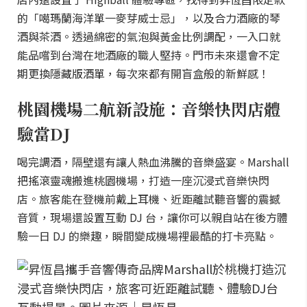
的「噶瑪蘭海洋單一麥芽威士忌」，以及合力酒廠的琴
酒與茶酒。透過綿密的氣泡與黃金比例調配，一入口就
能品嚐到台灣在地酒廠的職人堅持。門市未來還會不定
期更換隱藏版酒單，每次來都有開盲盒般的新鮮感！
桃園機場二航新設施：音樂快閃店體
驗當DJ
喝完調酒，隔壁還有讓人熱血沸騰的音樂盛宴。Marshall
把搖滾靈魂搬進桃園機場，打造一座沉浸式音樂快閃
店。旅客能在登機前戴上耳機、近距離試聽音響的震撼
音質，現場還設置互動 DJ 台，讓你可以親自站在後方體
驗一日 DJ 的樂趣，瞬間變成機場裡最酷的打卡亮點。