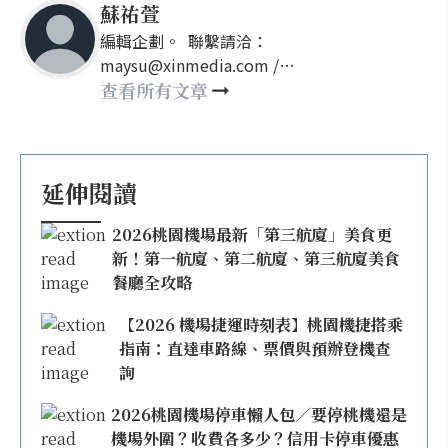
蘇祐萱
編輯企劃。 聯繫請洽：
maysu@xinmedia.com /
may860527@gmail.com
查看所有文章
延伸閱讀
2026桃園機場最新「第三航廈」美食更
新！第一航廈、第二航廈、第三航廈美食
餐廳全攻略
【2026 機場捷運時刻表】桃園機捷搭乘
指南：直達車路線、票價與預辦登機查
詢
2026桃園機場停車懶人包／要停桃機還是
機場外圍？收費各多少？信用卡停車優惠