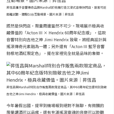
昇恆昌攜手音響傳奇品牌Marshall於桃機打造沉浸式音樂快閃店，旅客可近
距離試聽、體驗DJ台互動場景。圖片來源｜昇恆昌
既然是快閃店，限量周邊當然不可少。現場展示極具收
藏價值的「Acton III × Hendrix 60周年紀念版」，這款
音響特別向吉他之神 Jimi Hendrix 致敬，將經典設計與
搖滾傳奇元素融為一體；另外還有「Acton III 藍牙音響
勃根地酒紅限定色」，擺在家裡完全就是品味的象徵。
昇恆昌與Marshall特別合作販售兩款限定商品，其中60周年紀念版特別致敬
吉他之神Jimi Hendrix，極具收藏價值。圖片來源｜昇恆昌
今年暑假出國，提早到機場報到絕對不無聊，有微醺的
限量調酒可以品嚐，還有充滿搖滾靈魂的音樂可以聆聽