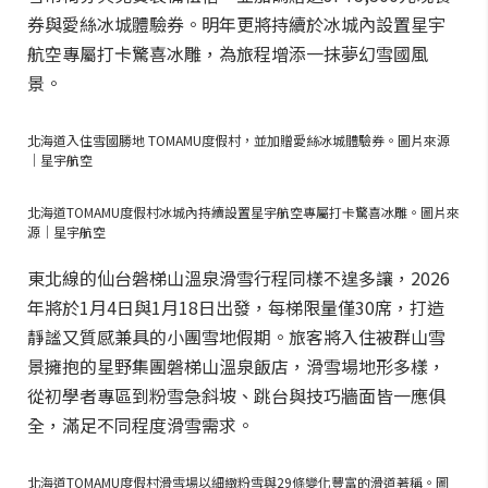
券與愛絲冰城體驗券。明年更將持續於冰城內設置星宇
航空專屬打卡驚喜冰雕，為旅程增添一抹夢幻雪國風
景。
北海道入住雪國勝地 TOMAMU度假村，並加贈愛絲冰城體驗券。圖片來源
｜星宇航空
北海道TOMAMU度假村冰城內持續設置星宇航空專屬打卡驚喜冰雕。圖片來
源｜星宇航空
東北線的仙台磐梯山溫泉滑雪行程同樣不遑多讓，2026
年將於1月4日與1月18日出發，每梯限量僅30席，打造
靜謐又質感兼具的小團雪地假期。旅客將入住被群山雪
景擁抱的星野集團磐梯山溫泉飯店，滑雪場地形多樣，
從初學者專區到粉雪急斜坡、跳台與技巧牆面皆一應俱
全，滿足不同程度滑雪需求。
北海道TOMAMU度假村滑雪場以細緻粉雪與29條變化豐富的滑道著稱。圖