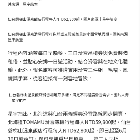
片來源｜星宇航空
仙台磐梯山溫泉飯店行程每人NTD62,800起。圖片來源｜星宇航空
仙台磐梯山溫泉滑雪行程打造靜謐又質感兼具的小團雪地假期。圖片來源｜
星宇航空
行程內容涵蓋每日早晚餐、三日滑雪吊椅券與免費裝備
租借，並貼心安排一日遊活動，結合滑雪與在地文化體
驗。此外，報名旅客可獲贈實用滑雪三件組—毛帽、風
鏡與手套，從容迎接每一刻雪地冒險。
仙台磐梯山溫泉飯店滑雪場地形多樣，滿足不同程度滑雪需求。圖片來源
｜星宇航空
星宇指出，北海道與仙台兩條經典滑雪路線同步開賣，
北海道TOMAMU滑雪專機行程每人NTD59,800起，仙台
磐梯山溫泉飯店行程每人NTD62,800起。即日起至6月
30日前預訂，還可享雙重早鳥優惠──第二人立折