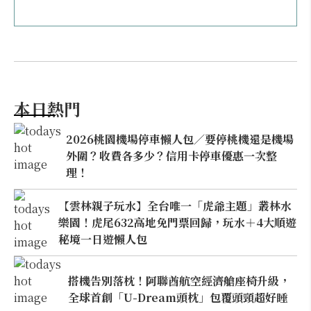
本日熱門
2026桃園機場停車懶人包／要停桃機還是機場
外圍？收費各多少？信用卡停車優惠一次整
理！
【雲林親子玩水】全台唯一「虎爺主題」叢林水
樂園！虎尾632高地免門票回歸，玩水＋4大順遊
秘境一日遊懶人包
搭機告別落枕！阿聯酋航空經濟艙座椅升級，
全球首創「U-Dream頭枕」包覆頭頸超好睡