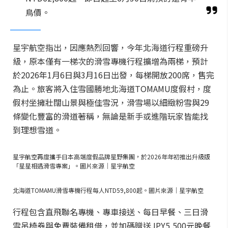
鳥價。
星宇航空指出，因應熱烈回響，今年北海道行程重磅升
級，原本僅有一梯次的滑雪專機行程擴增為兩梯，預計
於2026年1月6日與3月16日出發，每梯開放200席，售完
為止。旅客將入住雪國勝地北海道TOMAMU度假村，度
假村坐擁壯闊山景與極佳雪況，滑雪場以細緻粉雪與29
條變化豐富的滑道著稱，無論是新手或進階玩家皆能找
到理想雪道。
星宇航空再度攜手日本高端度假品牌星野集團，於2026年年初推出升級版
「星星相遇滑雪專案」。圖片來源｜星宇航空
北海道TOMAMU滑雪專機行程每人NTD59,800起。圖片來源｜星宇航空
行程包含直飛聯名專機、專車接送、每日早餐、三日滑
雪吊椅券與免費裝備租借，並加碼贈送JPY5,500元晚餐