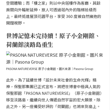
空間體驗；而「樓之家」則以中央塔樓作為客廳，其餘
房間向外輻射延伸，旅人可透過塔內外的階梯拾級而
上，最終抵達屋頂花園平台，享受 360 度被自然擁抱的
開闊視野。
世博記憶未完待續！原子小金剛館、
荷蘭館淡路島重生
PASONA NATUREVERSE 原子小金剛館。圖片來源｜Pasona Group
此外，為了延續世博「設計未來社會的生命光輝」精
神，保聖那集團已正式宣布，將把世博會中極具人氣的
保聖那館「PASONA NATUREVERSE」（原子小金剛館）
移至淡路島，繼續向世人傳遞自然宇宙的宏大願景。除
此之外，另一座備受好評的「荷蘭館」也將來到島上。