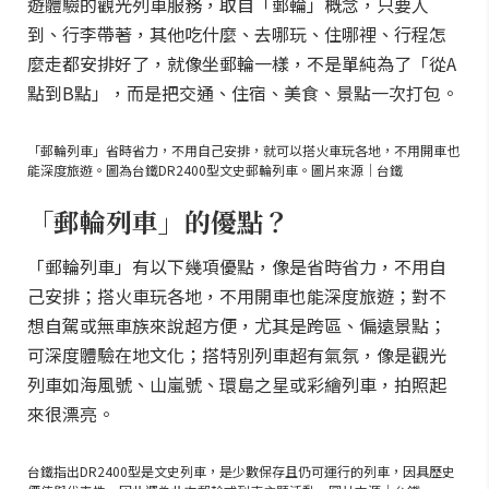
遊體驗的觀光列車服務，取自「郵輪」概念，只要人
到、行李帶著，其他吃什麼、去哪玩、住哪裡、行程怎
麼走都安排好了，就像坐郵輪一樣，不是單純為了「從A
點到B點」，而是把交通、住宿、美食、景點一次打包。
「郵輪列車」省時省力，不用自己安排，就可以搭火車玩各地，不用開車也
能深度旅遊。圖為台鐵DR2400型文史郵輪列車。圖片來源｜台鐵
「郵輪列車」的優點？
「郵輪列車」有以下幾項優點，像是省時省力，不用自
己安排；搭火車玩各地，不用開車也能深度旅遊；對不
想自駕或無車族來說超方便，尤其是跨區、偏遠景點；
可深度體驗在地文化；搭特別列車超有氣氛，像是觀光
列車如海風號、山嵐號、環島之星或彩繪列車，拍照起
來很漂亮。
台鐵指出DR2400型是文史列車，是少數保存且仍可運行的列車，因具歷史