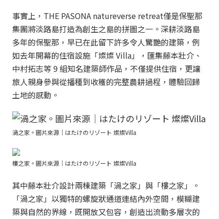
事實上，THE PASONA natureverse retreat僅是保聖那
集團將淡路島打造為創生之島的拼圖之一。深耕淡路島
多年的保聖那，早已在此留下許多令人驚艷的建築，例
如去年開幕的住宿設施「燦燦 Villa」，匯集藤本壯介、
中村拓志等 9 組知名建築師作品，不僅提供住宿，更讓
旅人親身參與從播種到收穫的完整農耕過程，體驗回歸
土地的感動。
渦之家。圖片來源｜はたけのリゾート 燦燦Villa
樓之家。圖片來源｜はたけのリゾート 燦燦Villa
其中藤本壯介設計兩棟建築「渦之家」與「樓之家」。
「渦之家」以獨特的螺旋狀通道連結內外空間，模糊建
築與自然的界線，既開放又包容，創造出流動多層次的