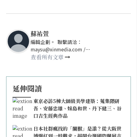
蘇祐萱
編輯企劃。 聯繫請洽：
maysu@xinmedia.com /
may860527@gmail.com
查看所有文章
延伸閱讀
東京必訪5棟大師級美學建築：蒐集隈研
吾、安藤忠雄、妹島和世、丹下健三、谷
口吉生經典作品
日本社群瘋找的「蘭獸」是誰？從大阪世
博爆紅到一娃難求，揭開台灣國際蘭展吉