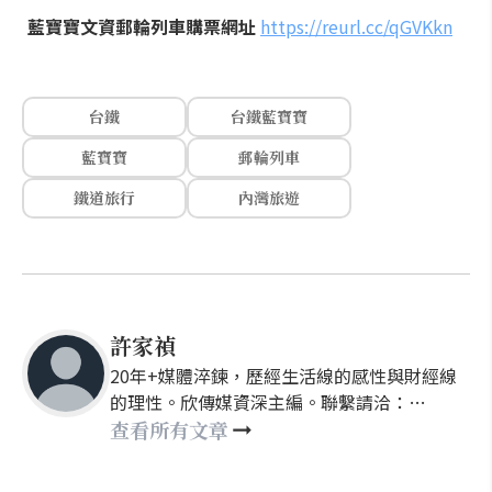
藍寶寶文資郵輪列車購票網址
https://reurl.cc/qGVKkn
台鐵
台鐵藍寶寶
藍寶寶
郵輪列車
鐵道旅行
內灣旅遊
許家禎
20年+媒體淬鍊，歷經生活線的感性與財經線
的理性。欣傳媒資深主編。聯繫請洽：
nellyhsu@xinmedia.com
查看所有文章