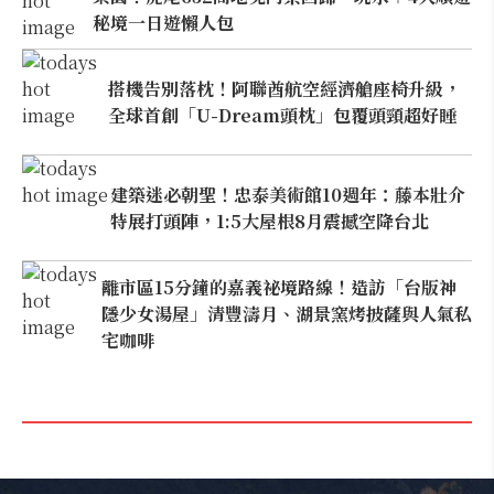
秘境一日遊懶人包
搭機告別落枕！阿聯酋航空經濟艙座椅升級，
全球首創「U-Dream頭枕」包覆頭頸超好睡
建築迷必朝聖！忠泰美術館10週年：藤本壯介
特展打頭陣，1:5大屋根8月震撼空降台北
離市區15分鐘的嘉義祕境路線！造訪「台版神
隱少女湯屋」清豐濤月、湖景窯烤披薩與人氣私
宅咖啡