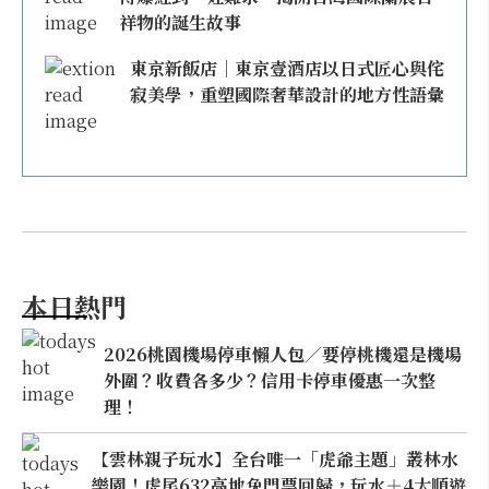
祥物的誕生故事
東京新飯店｜東京壹酒店以日式匠心與侘
寂美學，重塑國際奢華設計的地方性語彙
本日熱門
2026桃園機場停車懶人包／要停桃機還是機場
外圍？收費各多少？信用卡停車優惠一次整
理！
【雲林親子玩水】全台唯一「虎爺主題」叢林水
樂園！虎尾632高地免門票回歸，玩水＋4大順遊