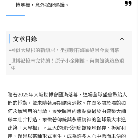
博地標，意外掀起熱議。
文章目錄
神似大屋根的新飯店，坐擁明石海峽絕景今夏開幕
世博記憶未完待續！原子小金剛館、荷蘭館淡路島重
生
隨著2025年大阪世博會圓滿落幕，這場全球盛會帶給人
們的悸動，並未隨著展期結束消散。在眾多關於場館如
何永續利用的討論，最受矚目的焦點莫過於由建築大師
藤本壯介打造、象徵著傳統與永續精神的全球最大木造
建築「大屋根」。巨大的環形迴廊該原地保存、拆解利
用，還是以某種形式重生，成為許多人心中懸而未決的