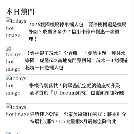
本日熱門
2026桃園機場停車懶人包／要停桃機還是機場
外圍？收費各多少？信用卡停車優惠一次整
理！
【雲林親子玩水】全台唯一「虎爺主題」叢林水
樂園！虎尾632高地免門票回歸，玩水＋4大順遊
秘境一日遊懶人包
搭機告別落枕！阿聯酋航空經濟艙座椅升級，
全球首創「U-Dream頭枕」包覆頭頸超好睡
建築迷必朝聖！忠泰美術館10週年：藤本壯介
特展打頭陣，1:5大屋根8月震撼空降台北