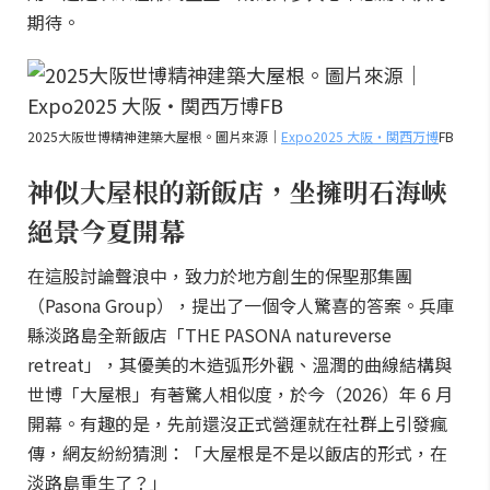
期待。
2025大阪世博精神建築大屋根。圖片來源｜
Expo2025 大阪・関西万博
FB
神似大屋根的新飯店，坐擁明石海峽
絕景今夏開幕
在這股討論聲浪中，致力於地方創生的保聖那集團
（Pasona Group），提出了一個令人驚喜的答案。兵庫
縣淡路島全新飯店「THE PASONA natureverse
retreat」，其優美的木造弧形外觀、溫潤的曲線結構與
世博「大屋根」有著驚人相似度，於今（2026）年 6 月
開幕。有趣的是，先前還沒正式營運就在社群上引發瘋
傳，網友紛紛猜測：「大屋根是不是以飯店的形式，在
淡路島重生了？」