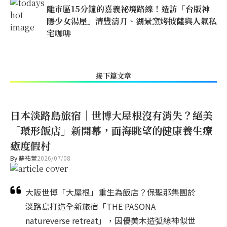
離市區15分鐘的嘉義祕境路線！造訪「台版神
隱少女湯屋」清豐濤月、湖景窯烤披薩與人氣私
宅咖啡
接下篇文章
日本淡路島旅宿｜世博大屋根沒有消失？絕美
「環形飯店」新開幕，面海眺望的健康養生療
癒度假村
By
蘇祐萱
2026/07/08
大阪世博「大屋根」重生為飯店？保聖那集團於
淡路島打造全新旅宿「THE PASONA
natureverse retreat」，因優美木造弧線神似世