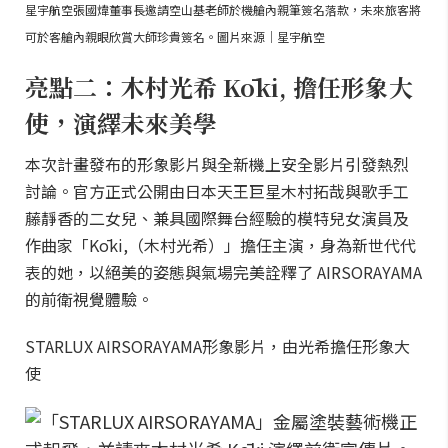
星宇航空張國煒董事長邀請空山基老師於機艙內親筆簽名落款，未來旅客將
可於客艙內親眼欣賞大師珍貴簽名。圖片來源｜星宇航空
亮點二：木村光希 Kōki, 擔任形象大
使，演繹未來美學
本次計畫發布的形象影片與全新機上安全影片引發熱烈
討論。官方正式公開由日本天王巨星木村拓哉與歌手工
藤靜香的二女兒、兼具國際舞台經驗的模特兒女演員及
作曲家「Kōki,（木村光希）」擔任主演，身為新世代代
表的她，以絕美的姿態與氣場完美詮釋了 AIRSORAYAMA
的前衛視覺體驗。
STARLUX AIRSORAYAMA形象影片，由光希擔任形象大
使