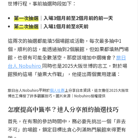
世博行程。事前抽選時段如下：
第一次抽選
｜入場3個月前至2個月前的前一天
第二次抽選
｜入場1個月前至8天前
這兩次的抽選都能填5個場館或活動，每次最多抽中1
個，順利的話，能透過抽到2個展館，但如果都填熱門場
館，也很有可能全數落空。那麼該增加中選機會？
旅日
台人 Nobuhiro
同時也是2025大阪世博的志工，對於場
館預約這場「搶票大作戰」，他提出兩個實用建議：
旅日台人Nobuhiro平時於
個人社群
上分享日本資訊，這次擔任2025大阪世
博志工傳授了許多觀展技巧。圖片來源｜Nobuhiro授權提供
怎麼提高中籤率？達人分享預約抽選技巧
首先，在有限的參訪時間中，務必要先挑出一個「非去
不可」的場館，鎖定目標比貪心列滿熱門展館來得更有
效。