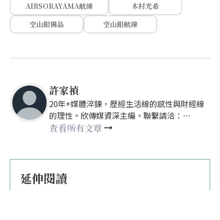
AIRSORAYAMA航線
木村光希
空山銀備品
空山銀航線
許家禎
20年+媒體淬鍊，歷經生活線的感性與財經線
的理性。欣傳媒資深主編。聯繫請洽：
nellyhsu@xinmedia.com
查看所有文章
延伸閱讀
星宇航空 × 空山基重磅聯名！A350-
1000 變身金銀「會飛的藝術品」，打造