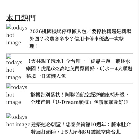
本日熱門
2026桃園機場停車懶人包／要停桃機還是機場
外圍？收費各多少？信用卡停車優惠一次整
理！
【雲林親子玩水】全台唯一「虎爺主題」叢林水
樂園！虎尾632高地免門票回歸，玩水＋4大順遊
秘境一日遊懶人包
搭機告別落枕！阿聯酋航空經濟艙座椅升級，
全球首創「U-Dream頭枕」包覆頭頸超好睡
建築迷必朝聖！忠泰美術館10週年：藤本壯介
特展打頭陣，1:5大屋根8月震撼空降台北