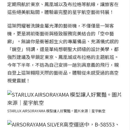
定期飛航於東京、鳳凰城以及布拉格等航線，讓旅客在
這些絕美航點間，體驗最完整的星宇航空藝術特展！
這架閃耀著洗鍊金屬光澤的藝術機，不僅僅是一架客
機，更是將前衛藝術與極致服務完美結合的「空中藝
廊」。無論你是衝著超生火的專屬備品、充滿儀式感的
「鏡空」特調，還是單純想朝聖大師級的設計美學，都
強烈建議及早鎖定東京、鳳凰城或布拉格的主題航班。
今年下半年，不妨為自己安排一趟別具意義的飛行，親
自登上這架翱翔天際的藝術品，體驗從未感受過的高空
視覺震撼！
STARLUX AIRSORAYAMA 模型讓人好驚豔。圖片來源｜星宇航空