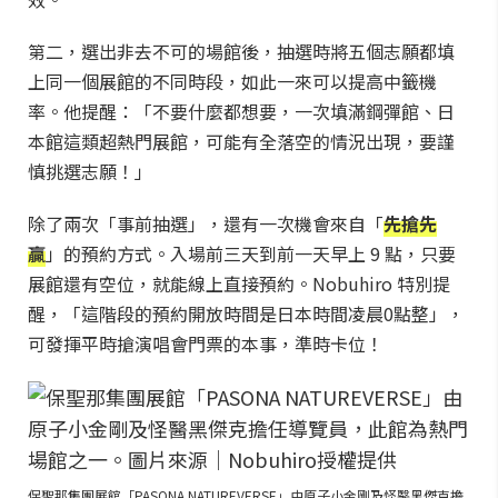
第二，選出非去不可的場館後，抽選時將五個志願都填
上同一個展館的不同時段，如此一來可以提高中籤機
率。他提醒：「不要什麼都想要，一次填滿鋼彈館、日
本館這類超熱門展館，可能有全落空的情況出現，要謹
慎挑選志願！」
除了兩次「事前抽選」，還有一次機會來自「
先搶先
贏
」的預約方式。入場前三天到前一天早上 9 點，只要
展館還有空位，就能線上直接預約。Nobuhiro 特別提
醒，「這階段的預約開放時間是日本時間凌晨0點整」，
可發揮平時搶演唱會門票的本事，準時卡位！
保聖那集團展館「PASONA NATUREVERSE」由原子小金剛及怪醫黑傑克擔