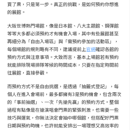
買了票，只是第一步。真正的挑戰，是如何預約你想進
的展館。
大阪世博熱門場館，像是日本館、八大主題館、鋼彈館
等等大多都必須預約才有機會入場，其中有些展館甚至
再細分為「自由入場區」與「需預約參加的活動區」，
每個場館的規則略有不同，建議提前上
官網
確認各館的
預約方式與注意事項。大致而言，基本上場館若有預約
就能排除現場排隊等候的時間成本，只要在指定時間前
往展館，直接參觀。
而預約方式不是自由挑選，是透過「抽籤式登記」，每
個人在進入會場前，最多都擁有3是預約機會，包含兩次
的「事前抽選」、一次「先搶先贏」的預約方式。整個
過程有點像是在搶演唱會門票的緊張刺激，也需要一些
技巧與運氣，你無法決定會抽中哪個館，但搭配好門票
日期與預約時機，也許就能安排出一場理想又高效率的