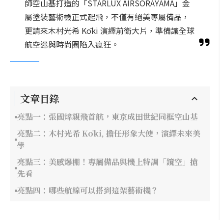
師空山基打造的「STARLUX AIRSORAYAMA」金
屬塗裝藝術機正式起飛，不僅有絕美專屬備品，
更請來木村光希 Kōki 演繹前衛大片，準備讓全球
航空迷與時尚圈陷入瘋狂。
文章目錄
亮點一：張國煒親飛首航，東京成田世紀同框空山基
亮點二：木村光希 Kōki, 擔任形象大使，演繹未來美
學
亮點三：美感爆棚！專屬備品與機上特調「鏡空」搶
先看
亮點四：哪些航線可以搭到這架藝術機？