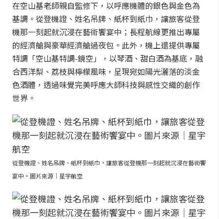
在空山基老師親自監修下，以呼應機體的銀色與金色為
基調。從登機證、姓名吊牌、紙杯到紙巾，讓旅客從登
機那一刻起就沉浸在藝術饗宴中；長程航線更推出專屬
的經濟艙與豪華經濟艙過夜包。此外，機上還提供專屬
特調「空山基特調-鏡空」，以琴酒、甜白酒為基底，融
合西洋梨、荔枝與檸檬風味，呈現宛如陽光灑落的淡金
色酒體，透過味覺完美呼應大師科技與感性交織的創作
世界。
從登機證、姓名吊牌、紙杯到紙巾，讓旅客從登機那一刻起就沉浸在藝術饗
宴中。圖片來源｜星宇航空