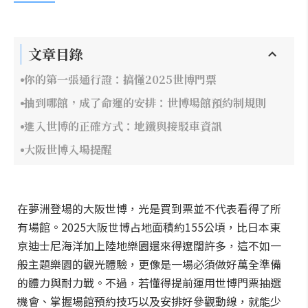
文章目錄
你的第一張通行證：搞懂2025世博門票
抽到哪館，成了命運的安排：世博場館預約制規則
進入世博的正確方式：地鐵與接駁車資訊
大阪世博入場提醒
在夢洲登場的大阪世博，光是買到票並不代表看得了所
有場館。2025大阪世博占地面積約155公頃，比日本東
京迪士尼海洋加上陸地樂園還來得遼闊許多，這不如一
般主題樂園的觀光體驗，更像是一場必須做好萬全準備
的體力與耐力戰。不過，若懂得提前運用世博門票抽選
機會、掌握場館預約技巧以及安排好參觀動線，就能少