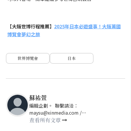
【大阪世博行程推薦】
2025年日本必遊盛事！大阪萬國
博覽會夢幻之旅
世界博覽會
日本
蘇祐萱
編輯企劃。 聯繫請洽：
maysu@xinmedia.com /
may860527@gmail.com
查看所有文章