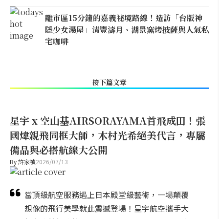
離市區15分鐘的嘉義祕境路線！造訪「台版神
隱少女湯屋」清豐濤月、湖景窯烤披薩與人氣私
宅咖啡
接下篇文章
星宇 x 空山基AIRSORAYAMA首飛成田！張
國煒親飛同框大師，木村光希絕美代言，專屬
備品與必搭航線大公開
By
許家禎
2026/07/13
當頂級航空服務遇上日本殿堂級藝術，一場顛覆
想像的飛行美學就此震撼登場！星宇航空攜手大