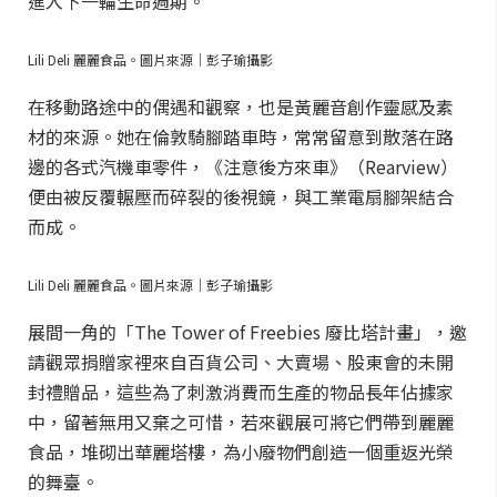
進入下一輪生命週期。
Lili Deli 麗麗食品。圖片來源｜彭子瑜攝影
在移動路途中的偶遇和觀察，也是黃麗音創作靈感及素
材的來源。她在倫敦騎腳踏車時，常常留意到散落在路
邊的各式汽機車零件，《注意後方來車》（Rearview）
便由被反覆輾壓而碎裂的後視鏡，與工業電扇腳架結合
而成。
Lili Deli 麗麗食品。圖片來源｜彭子瑜攝影
展間一角的「The Tower of Freebies 廢比塔計畫」，邀
請觀眾捐贈家裡來自百貨公司、大賣場、股東會的未開
封禮贈品，這些為了刺激消費而生產的物品長年佔據家
中，留著無用又棄之可惜，若來觀展可將它們帶到麗麗
食品，堆砌出華麗塔樓，為小廢物們創造一個重返光榮
的舞臺。