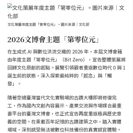
文化策展年度主題「第零位元」。圖片來源｜文化部
2026文博會主題「第零位元」
在生成式 AI 與數位洪流交織的 2026 年，本屆文博會藉
由年度主題「第零位元」（Bit Zero），宣告整體策展將
回歸文化原創的起點。展覽引領觀者重返數位時代 0 與 1
誕生前的狀態，深入探索最純粹的「起念」與「觸
發」。
隨著空總臺灣當代文化實驗場的古蹟大樓即將修復完
工，作為國內文創內容展示、產業交流與市場媒合最重
要平台的臺灣文博會，也正式宣告再度重返極具歷史意
義的空間。在乘載百年記憶的古蹟建築之中，踏入實體
場域，深刻感受無法被數位科技備份的真實感官體驗。