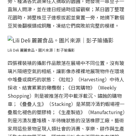
旁、種滿各式蔬果任人摘取的園圃，她發現一串豆子一
直無人問津，並在連日經過時逗留觀察；某日園丁整理
花園時，將整株豆子連根拔起並棄置一旁，她摘下數個
豆莢後翻模鑄成銅雕，凍結它們腐敗前完整的模樣。
Lili Deli 麗麗食品。圖片來源｜彭子瑜攝影
四張裸裝裱的攝影作品散落在展場中不同位置，沒有玻
璃片隔絕空氣的相紙，讓影像赤裸裸地展現物件在環境
中堆疊或腐朽的狀態：《粒粒》（Harvesting）中待人
採收、結實累累的橄欖樹；《日常購物》（Weekly
Shopping）則是被推落在河中載浮載沉、鏽蝕的購物
車；《疊疊人生》（Stacking）是某間冷清釣蝦場裡一
疊風化褪色的塑膠椅；《生產製造》（Manufacturing）
則是污漬灰塵堆積、半待機狀態的沒落橡膠工廠。藝術
家用這些景物呈現人類社會的消費、享樂、耕作與生產