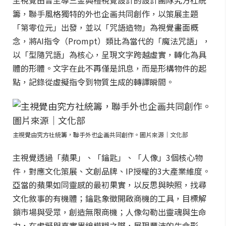
主視覺由曾主導三金典禮視覺設計的設計團隊究方社統
籌，聯手風格獨特的外也企画共同創作，以策展主題
「第零位元」出發，並以「咒語造物」為視覺畫面概
念，將AI指令（Prompt）類比為當代的「魔法咒語」，
以「型隨咒語」為核心，呈現文字跨越虛實，轉化為具
體的形體。文字在此不再僅是訊息，而是形構物件的起
點，記錄從虛擬指令到物質生成的轉譯瞬間。
主視覺由究方社統籌，聯手外也企画共同創作。圖片來源｜文化部
主視覺透過「蘋果」、「鑰匙」、「人像」3個核心物
件，對應文化策展、文創品牌、IP授權的3大產業維度。
亞當的蘋果如同靈感的最初果實，以反思與映照，找尋
文化敘事的有機體；鑰匙象徵開啟商機的工具，目標解
鎖市場與受眾，創造無限商機；人像勾勒出靈魂與生命
力，在虛擬與真實界線模糊之際，展現豐沛的生命形