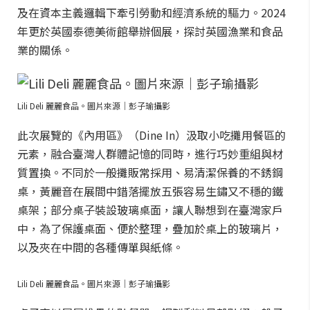
及在資本主義邏輯下牽引勞動和經濟系統的驅力。2024
年更於英國泰德美術館舉辦個展，探討英國漁業和食品
業的關係。
Lili Deli 麗麗食品。圖片來源｜彭子瑜攝影
此次展覽的《內用區》（Dine In）汲取小吃攤用餐區的
元素，融合臺灣人群體記憶的同時，進行巧妙重組與材
質置換。不同於一般攤販常採用、易清潔保養的不銹鋼
桌，黃麗音在展間中錯落擺放五張容易生鏽又不穩的鐵
桌架；部分桌子裝設玻璃桌面，讓人聯想到在臺灣家戶
中，為了保護桌面、便於整理，疊加於桌上的玻璃片，
以及夾在中間的各種傳單與紙條。
Lili Deli 麗麗食品。圖片來源｜彭子瑜攝影