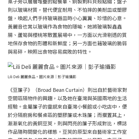
桌子旁以層層堆疊的點餐單、銅製剩料貝殼點綴；盤子
則以玻璃材質，替代便宜耐用、不怕摔的美耐皿或塑膠
盤，喚起人們手持玻璃器皿時小心翼翼、珍惜的心意。
黃麗音也常以玻璃作為食物的隱喻，她將玻璃製鑫鑫
腸、蘆筍與櫻桃等散置展場中，一方面以光滑剔透的質
地保存食物的形體和新鮮度；另一方面也藉玻璃的脆弱
與易碎，映照出食物容易腐敗的特性。
Lili Deli 麗麗食品。圖片來源｜彭子瑜攝影
《豆簾子》（Broad Bean Curtain）則出自於藝術家對
空間區隔物件的興趣，以及她在臺灣與英國兩地的生活
經驗。金屬簾子的靈感來自臺灣小餐館或小吃店中，便
於分隔廚房和餐桌區的塑膠簾或木珠簾；而擱置其上，
漸漸氧化的黃銅豆莢，則與閃亮的簾子形成對比，標誌
作品隨時間變化的樣態。豆莢的原型來自藝術家工作室