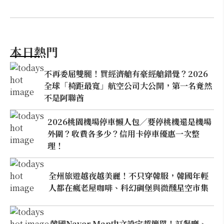
本日熱門
不再委屈雙腿！買經濟艙有豪經艙錯覺？2026
全球「椅距最寬」航空公司大公開，第一名竟然
不是阿聯酋
2026桃園機場停車懶人包／要停桃機還是機場
外圍？收費各多少？信用卡停車優惠一次整
理！
全州旅遊越夜越美麗！不只穿韓服，韓國年輕
人都在瘋老屋咖啡、科幻碉堡與微醺星空市集
韓國Naver Map中文設定超簡單！訂餐廳、