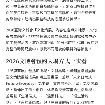
態。視覺畫面色彩的白藍綠色系，分別取自模擬數位介
面的灰白底色、電腦藍白當機的電腦藍、影視合成去背
的綠幕綠，建構出數位科技的底層系統美學。
2026臺灣文博會「文化策展」內容包含戶外地景、文化
策展主題館、地方特選館及國立臺灣工藝研究發展中心
的工藝選品店，將以為期1個月的展出時間，讓民眾在更
完整的時間尺度中，感受不同層次的展覽內容策劃。
2026文博會預約入場方式一次看
「品牌商展」包括IP授權、文創品牌、黑潮星樂園展區
及文策院最新成果IP轉生漫畫屋，並以「未來日常式
Future Everyday」為主題，實體展區以「家」為空間原
點，延伸出工作、創作、休息與交流等複合生活場域，
並規劃「生活儀式」、「溫柔科技」、「慢生活片
刻」、「家的新想像」與「有意識的設計」5大趨勢主