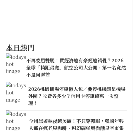
本日熱門
不再委屈雙腿！買經濟艙有豪經艙錯覺？2026
全球「椅距最寬」航空公司大公開，第一名竟然
不是阿聯酋
2026桃園機場停車懶人包／要停桃機還是機場
外圍？收費各多少？信用卡停車優惠一次整
理！
全州旅遊越夜越美麗！不只穿韓服，韓國年輕
人都在瘋老屋咖啡、科幻碉堡與微醺星空市集