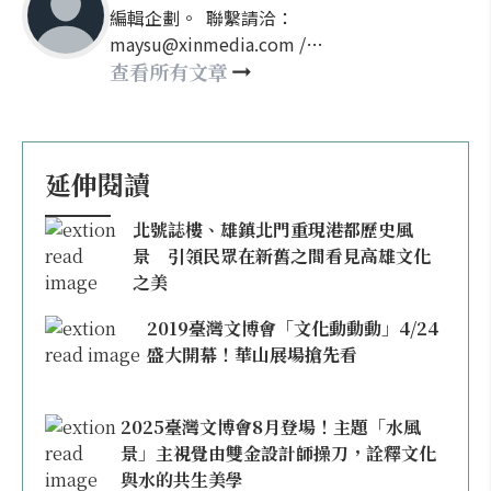
編輯企劃。 聯繫請洽：
maysu@xinmedia.com /
may860527@gmail.com
查看所有文章
延伸閱讀
北號誌樓、雄鎮北門重現港都歷史風
景 引領民眾在新舊之間看見高雄文化
之美
2019臺灣文博會「文化動動動」4/24
盛大開幕！華山展場搶先看
2025臺灣文博會8月登場！主題「水風
景」主視覺由雙金設計師操刀，詮釋文化
與水的共生美學