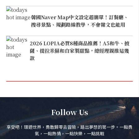
韓國Naver Map中文設定超簡單！訂餐廳、
搜尋景點、規劃路線教學，不會韓文也能用
2026 LOPIA必買8種商品推薦！A5和牛、披
薩、提拉米蘇和自家製甜點，總經理親推這幾
款
Follow Us
享受吧！環遊世界，勇敢歸零去冒險，踏出夢想的第一步。一點勇
氣，一點熱情，一點快樂，一點挑戰