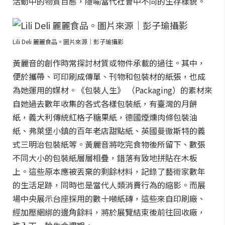
活動中的物質百態，隱喻當代社會中不同的生存樣貌。
Lili Deli 麗麗食品。圖片來源｜彭子瑜攝影
黃麗音的創作時常探討材質或物件承載的過往。其中，
便於攜帶、可印刷成傳單、刊物和包裝材的紙張，也成
為她運用的媒材。《包裝人生》 （Packaging）的素材來
自她過去數年收集的各式各樣包裝紙，有臺灣的月餅
紙，義大利傳統紅格子糖果紙，德國煙燻肉條包裝油
紙、弗萊堡小鎮的百年老店甜點紙、英國曼徹斯特的義
式三明治包裝紙等。黃麗音將吃完食物後所留下、數張
不同大小的包裝紙層層相疊，錯落有致地拼貼在木板
上。這些原本應被丟棄的剩餘材料，記錄了藝術家數年
的生活足跡，同時也是當代人類消費行為的縮影。而展
場中央展示台座採用的數十噸紙磚，這些來自印刷廠、
經加壓綑綁的邊角餘料，將於展覽結束後前往回收廠，