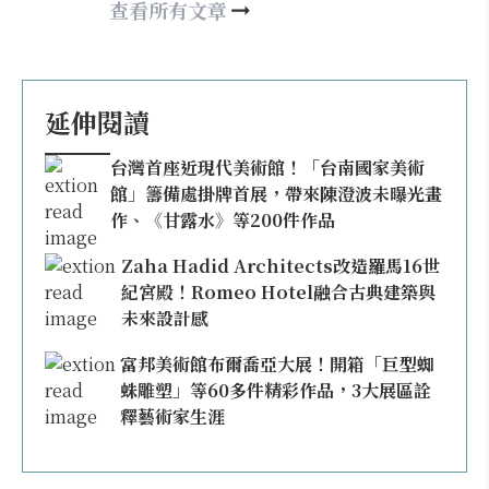
may860527@gmail.com
查看所有文章
延伸閱讀
台灣首座近現代美術館！「台南國家美術
館」籌備處掛牌首展，帶來陳澄波未曝光畫
作、《甘露水》等200件作品
Zaha Hadid Architects改造羅馬16世
紀宮殿！Romeo Hotel融合古典建築與
未來設計感
富邦美術館布爾喬亞大展！開箱「巨型蜘
蛛雕塑」等60多件精彩作品，3大展區詮
釋藝術家生涯