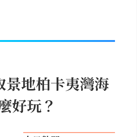
取景地柏卡夷灣海
麼好玩？