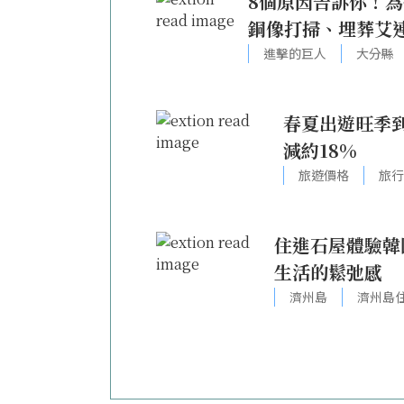
8個原因告訴你！
銅像打掃、埋葬艾
進擊的巨人
大分縣
春夏出遊旺季到
減約18%
旅遊價格
旅行
住進石屋體驗韓
生活的鬆弛感
濟州島
濟州島