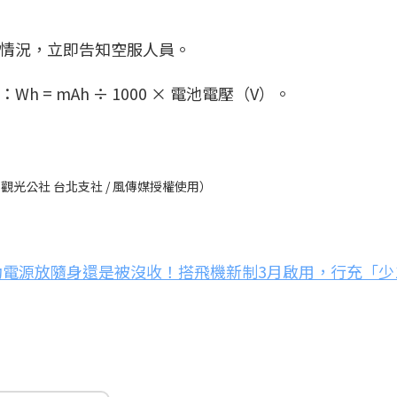
等情況，立即告知空服人員。
 = mAh ÷ 1000 × 電池電壓（V）。
光公社 台北支社 / 風傳媒授權使用）
動電源放隨身還是被沒收！搭飛機新制3月啟用，行充「少