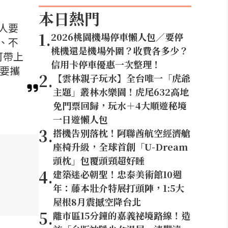
本日熱門
人要
1
.
2026桃園機場停車懶人包／要停
、不
桃機還是機場外圍？收費各多少？
可帶上
信用卡停車優惠一次整理！
要攜
2
.
【雲林親子玩水】全台唯一「虎爺
主題」叢林水樂園！虎尾632高地
免門票回歸，玩水＋4大順遊秘境
一日遊懶人包
3
.
搭機告別落枕！阿聯酋航空經濟艙
座椅升級，全球首創「U-Dream
頭枕」包覆頭頸超好睡
4
.
建築迷必朝聖！忠泰美術館10週
年：藤本壯介特展打頭陣，1:5大
屋根8月震撼空降台北
5
.
離市區15分鐘的嘉義祕境路線！造