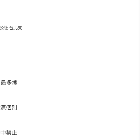
公社 台北支
人最多攜
電源個別
程中禁止