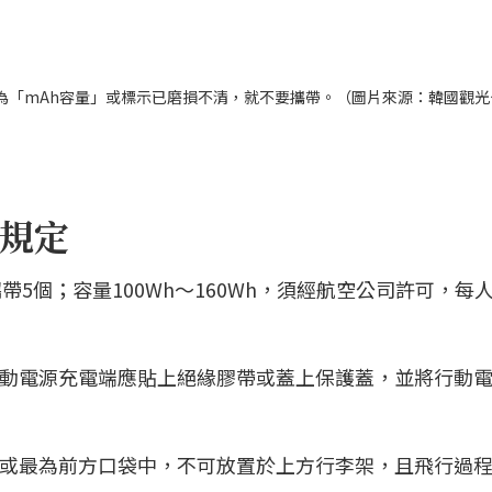
為「mAh容量」或標示已磨損不清，就不要攜帶。（圖片來源：韓國觀光
規定
攜帶5個；容量100Wh～160Wh，須經航空公司許可，每
行動電源充電端應貼上絕緣膠帶或蓋上保護蓋，並將行動
包或最為前方口袋中，不可放置於上方行李架，且飛行過