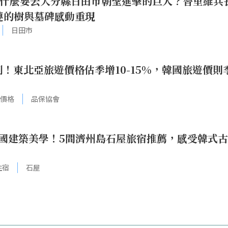
為什麼要去大分縣日田市朝聖進擊的巨人？替里維兵
連的樹與墓碑感動重現
日田市
！東北亞旅遊價格估季增10-15%，韓國旅遊價則
價格
品保協會
國建築美學！5間濟州島石屋旅宿推薦，感受韓式
住宿
石屋