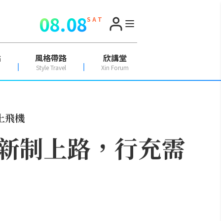
08.08
S A T
點
風格帶路
欣講堂
Style Travel
Xin Forum
上飛機
新制上路，行充需