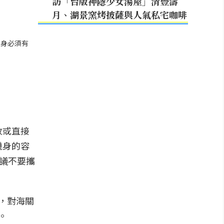
訪「台版神隱少女湯屋」清豐濤
月、湖景窯烤披薩與人氣私宅咖啡
機身必須有
收或直接
機身的容
建議不要攜
，對海關
。