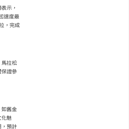
獅表示，
崛起速度最
拉，完成
；馬拉松
權保證參
，如舊金
文化魅
潮，預計