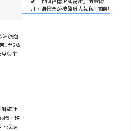
訪「台版神隱少女湯屋」清豐濤
月、湖景窯烤披薩與人氣私宅咖啡
歐洲旅遊
有1至2成
深度與主
雄獅統計
如泰國、越
等，或是