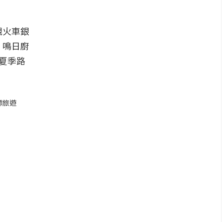
觀火車銀
、鳴日廚
夏季路
獅旅遊