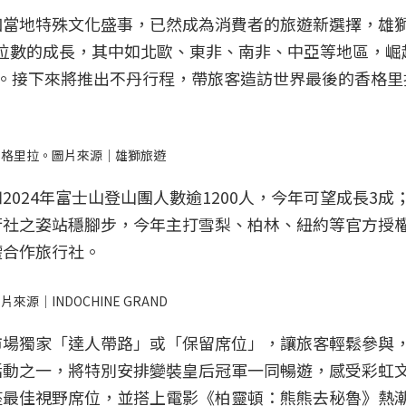
加當地特殊文化盛事，已然成為消費者的旅遊新選擇，雄
現兩位數的成長，其中如北歐、東非、南非、中亞等地區，
。接下來將推出不丹行程，帶旅客造訪世界最後的香格里
香格里拉。圖片來源｜雄獅旅遊
024年富士山登山團人數逾1200人，今年可望成長3成
行社之姿站穩腳步，今年主打雪梨、柏林、紐約等官方授
權合作旅行社。
｜INDOCHINE GRAND
市場獨家「達人帶路」或「保留席位」，讓旅客輕鬆參與
活動之一，將特別安排變裝皇后冠軍一同暢遊，感受彩虹
座最佳視野席位，並搭上電影《柏靈頓：熊熊去秘魯》熱