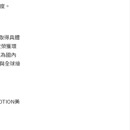
國度。
取得具體
次榮獲環
成為國內
現與全球接
ION美