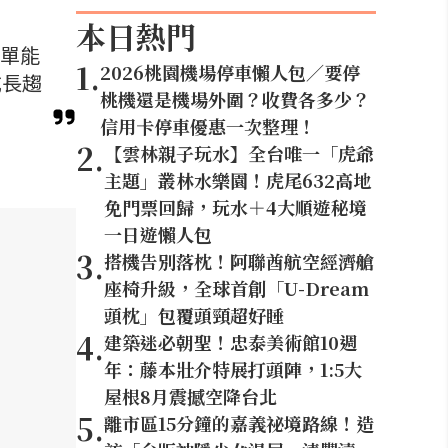
本日熱門
訂單能
1
.
2026桃園機場停車懶人包／要停
成長趨
桃機還是機場外圍？收費各多少？
信用卡停車優惠一次整理！
2
.
【雲林親子玩水】全台唯一「虎爺
主題」叢林水樂園！虎尾632高地
免門票回歸，玩水＋4大順遊秘境
一日遊懶人包
3
.
搭機告別落枕！阿聯酋航空經濟艙
座椅升級，全球首創「U-Dream
頭枕」包覆頭頸超好睡
4
.
建築迷必朝聖！忠泰美術館10週
年：藤本壯介特展打頭陣，1:5大
屋根8月震撼空降台北
5
.
離市區15分鐘的嘉義祕境路線！造