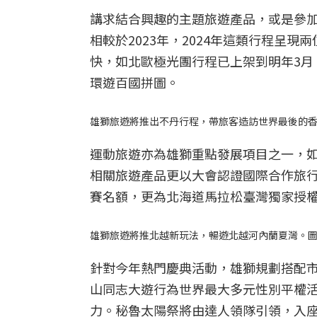
講求結合興趣的主題旅遊產品，或是參
相較於2023年，2024年這類行程呈
快，如北歐極光團行程已上架到明年3月
環遊百國拼圖。
雄獅旅遊將推出不丹行程，帶旅客造訪世界最後的
運動旅遊亦為雄獅重點發展項目之一，如2
相關旅遊產品更以大會認證國際合作旅
賽名額，更為北海道馬拉松臺灣獨家授
雄獅旅遊將推北越新玩法，暢遊北越河內蘭夏灣。圖片來源
針對今年熱門慶典活動，雄獅規劃搭配
山同志大遊行為世界最大多元性別平權
力。秘魯太陽祭將由達人領隊引領，入