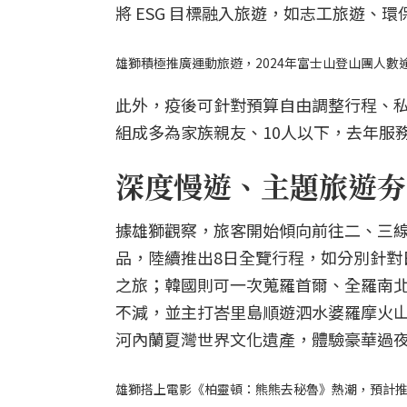
將 ESG 目標融入旅遊，如志工旅遊、
雄獅積極推廣運動旅遊，2024年富士山登山團人數逾
此外，疫後可針對預算自由調整行程、
組成多為家族親友、10人以下，去年服
深度慢遊、主題旅遊夯
據雄獅觀察，旅客開始傾向前往二、三
品，陸續推出8日全覽行程，如分別針對
之旅；韓國則可一次蒐羅首爾、全羅南
不減，並主打峇里島順遊泗水婆羅摩火山
河內蘭夏灣世界文化遺產，體驗豪華過
雄獅搭上電影《柏靈頓：熊熊去秘魯》熱潮，預計