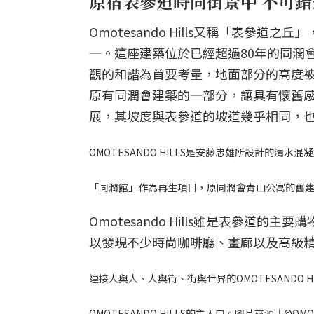
原宿表參道時尚街景中 不可
Omotesando Hills又稱「表
一。這座建築位於已經超過80年的同潤
觀的和諧為首要考量，地面部分的高度
原有同潤會建築的一部分，讓具有懷舊
展，其坡度與表參道的坡道幾乎相同，
OMOTESANDO HILLS是安藤忠雄所設計的清水混凝
「同潤館」作為再生項目，原同潤會青山公寓的舊建築。圖
Omotesando Hills雖是表參
以發現不少時尚咖啡廳、畫廊以及高級
連接人與人、人與街、街與世界的OMOTESANDO HIL
OMOTESANDO HILLS的主入口。圖片來源｜©OMOTE