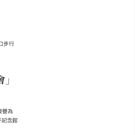
口步行
會」
被譽為
平記念館