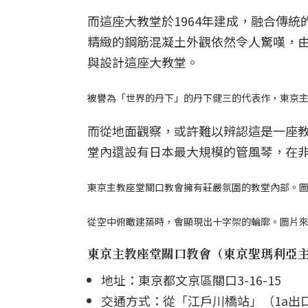
而這座大教堂於1964年建成，融合傳
精緻的鋼筋混凝土外觀依然令人驚嘆，
與設計這座大教堂。
被譽為「世界的丹下」的丹下健三的代表作，東京主教座堂關口
而從地面觀察，或許難以辨認這是一座
堂內還設有日本最大規模的管風琴，在非彌
東京主教座堂關口教會擁有莊嚴氛圍的教堂內部。圖片來源｜©St
從空中俯瞰建築時，會顯現出十字架的輪廓。圖片來源｜©St. 
東京主教座堂關口教會（
東京聖瑪利亞
地址：東京都文京區關口3-16-15
交通方式：從「江戶川橋站」（1a出口