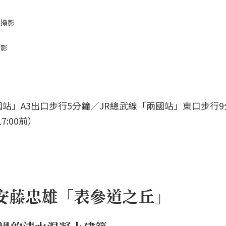
介攝影
攝影
站」A3出口步行5分鐘／JR總武線「兩國站」東口步行9
7:00前）
安藤忠雄「表參道之丘」