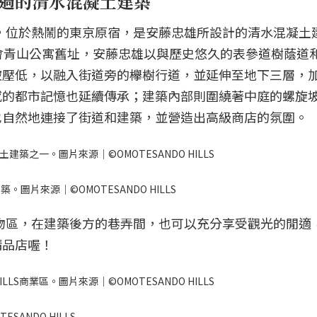
錯過的清水混凝土建築
參道之丘」，位於熱鬧的東京原宿，是安藤忠雄所設計的清水混凝土
會青山公寓舊址，安藤忠雄以與歷史悠久的表參道樹蔭道
被壓低，以融入街道旁的欅樹行道，並延伸至地下三層，
感的都市記憶也延續傳承；建築內部則圍繞著中庭的螺旋
也自然地連接了街道和建築，並營造出高級商店的氛圍。
土建築之一。圖片來源｜©OMOTESANDO HILLS
片來源｜©OMOTESANDO HILLS
道的主要購物區，在建築後方的巷弄間，也可以充分享受觀光的閒
精品店喔！
LS商業區。圖片來源｜©OMOTESANDO HILLS
SANDO HILLS