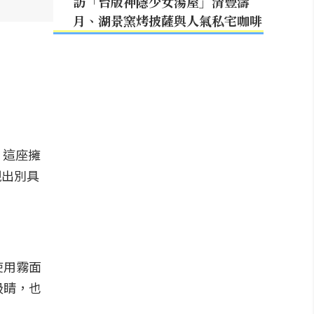
訪「台版神隱少女湯屋」清豐濤
月、湖景窯烤披薩與人氣私宅咖啡
。這座擁
現出別具
使用霧面
吸睛，也