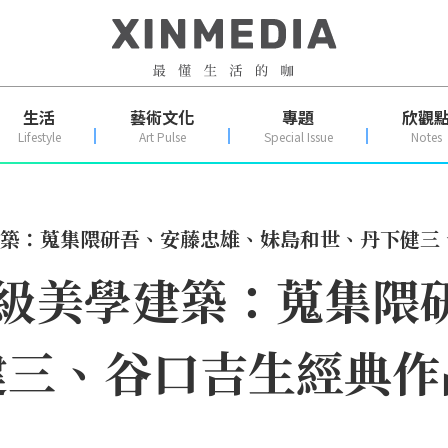
生活
藝術文化
專題
欣觀
Lifestyle
Art Pulse
Special Issue
Notes
建築：蒐集隈研吾、安藤忠雄、妹島和世、丹下健三
師級美學建築：蒐集隈
健三、谷口吉生經典作