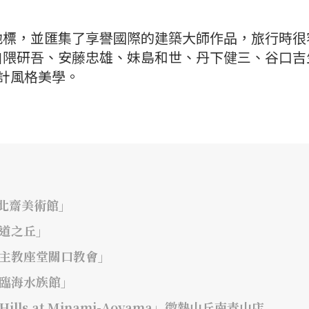
地標，並匯集了享譽國際的建築大師作品，旅行時很
自隈研吾、安藤忠雄、妹島和世、丹下健三、谷口吉
計風格美學。
北齋美術館」
道之丘」
京主教座堂關口教會」
臨海水族館」
ls at Minami-Aoyama」微熱山丘南青山店