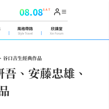
08.08
S A T
點
風格帶路
欣講堂
Style Travel
Xin Forum
、谷口吉生經典作品
研吾、安藤忠雄、
品