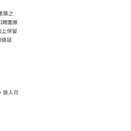
建築之
和周圍景
加上保留
坡道延
適，旅人可