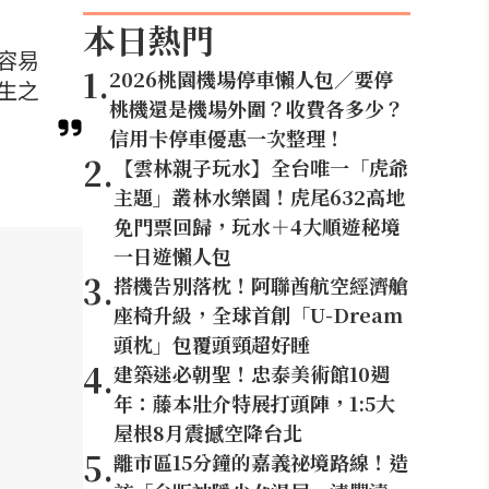
本日熱門
容易
1
.
2026桃園機場停車懶人包／要停
生之
桃機還是機場外圍？收費各多少？
信用卡停車優惠一次整理！
2
.
【雲林親子玩水】全台唯一「虎爺
主題」叢林水樂園！虎尾632高地
免門票回歸，玩水＋4大順遊秘境
一日遊懶人包
3
.
搭機告別落枕！阿聯酋航空經濟艙
座椅升級，全球首創「U-Dream
頭枕」包覆頭頸超好睡
4
.
建築迷必朝聖！忠泰美術館10週
年：藤本壯介特展打頭陣，1:5大
屋根8月震撼空降台北
5
.
離市區15分鐘的嘉義祕境路線！造