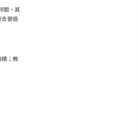
時間，其
術去營造
吸睛；教