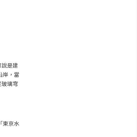
可說是建
沿岸，當
從玻璃穹
「東京水