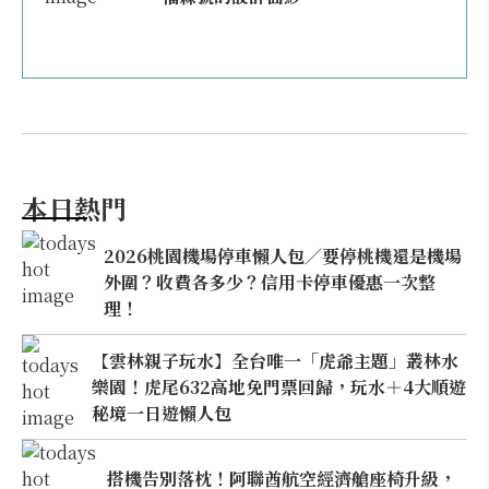
本日熱門
2026桃園機場停車懶人包／要停桃機還是機場
外圍？收費各多少？信用卡停車優惠一次整
理！
【雲林親子玩水】全台唯一「虎爺主題」叢林水
樂園！虎尾632高地免門票回歸，玩水＋4大順遊
秘境一日遊懶人包
搭機告別落枕！阿聯酋航空經濟艙座椅升級，