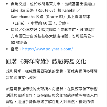
自駕交通：位於歐胡島東北岸。從威基基出發經由
Likelike 公路（Route 63）接 Kahekili／
Kamehameha 公路（Route 83）北上直達萊耶
（Lāʻie），車程約 60 至 75 分鐘。
接駁／公車交通：購買園區門票套票時，可加購官
方專屬巴士自威基基各大飯店接駁；也可搭乘公車
60 號路線。
官網：
https://www.polynesia.com/
跟著《海洋奇緣》體驗海島文化
想和莫娜一樣感受乘風破浪的樂趣，夏威夷提供多種豐
富的海洋文化體驗。
旅客可參加傳統的支架獨木舟體驗，在教練帶領下學習
划槳與團隊合作；或在飯店與文化場館體驗呼拉舞入門
課程，透過手勢與歌謠了解在地人對自然、祖先的情