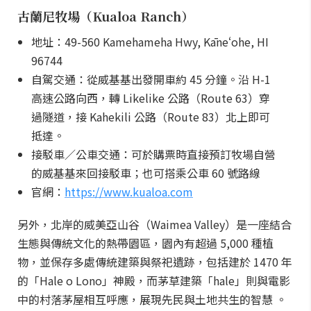
古蘭尼牧場（Kualoa Ranch）
地址：49-560 Kamehameha Hwy, Kāneʻohe, HI
96744
自駕交通：從威基基出發開車約 45 分鐘。沿 H-1
高速公路向西，轉 Likelike 公路（Route 63）穿
過隧道，接 Kahekili 公路（Route 83）北上即可
抵達。
接駁車／公車交通：可於購票時直接預訂牧場自營
的威基基來回接駁車；也可搭乘公車 60 號路線
官網：
https://www.kualoa.com
另外，北岸的威美亞山谷（Waimea Valley）是一座結合
生態與傳統文化的熱帶園區，園內有超過 5,000 種植
物，並保存多處傳統建築與祭祀遺跡，包括建於 1470 年
的「Hale o Lono」神殿，而茅草建築「hale」則與電影
中的村落茅屋相互呼應，展現先民與土地共生的智慧 。