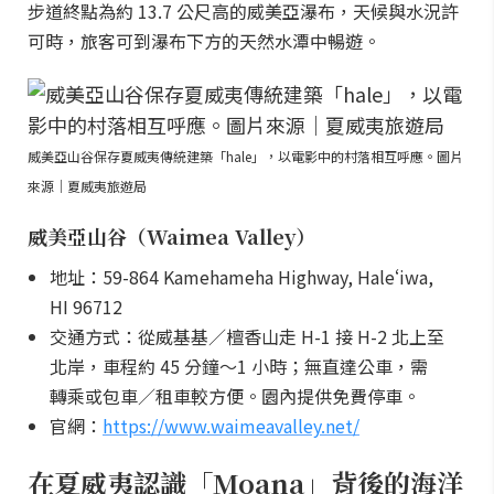
步道終點為約 13.7 公尺高的威美亞瀑布，天候與水況許
可時，旅客可到瀑布下方的天然水潭中暢遊。
威美亞山谷保存夏威夷傳統建築「hale」，以電影中的村落相互呼應。圖片
來源｜夏威夷旅遊局
威美亞山谷（Waimea Valley）
地址：59-864 Kamehameha Highway, Haleʻiwa,
HI 96712
交通方式：從威基基／檀香山走 H-1 接 H-2 北上至
北岸，車程約 45 分鐘～1 小時；無直達公車，需
轉乘或包車／租車較方便。園內提供免費停車。
官網：
https://www.waimeavalley.net/
在夏威夷認識「Moana」背後的海洋