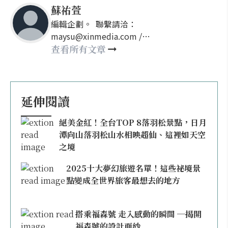
蘇祐萱
編輯企劃。 聯繫請洽：
maysu@xinmedia.com /
may860527@gmail.com
查看所有文章
延伸閱讀
絕美金紅！全台TOP 8落羽松景點，日月
潭向山落羽松山水相映超仙、這裡如天空
之境
2025十大夢幻旅遊名單！這些祕境景
點變成全世界旅客最想去的地方
搭乘福森號 走入感動的瞬間 ─揭開
福森號的設計面紗