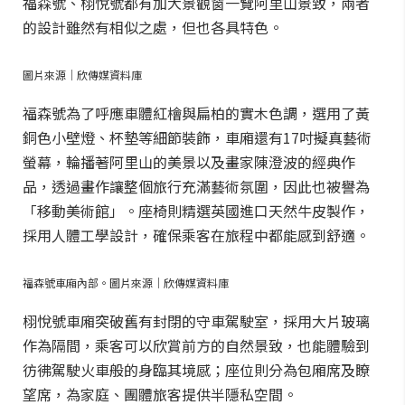
福森號、栩悅號都有加大景觀窗一覽阿里山景致，兩者
的設計雖然有相似之處，但也各具特色。
圖片來源｜欣傳媒資料庫
福森號為了呼應車體紅檜與扁柏的實木色調，選用了黃
銅色小壁燈、杯墊等細節裝飾，車廂還有17吋擬真藝術
螢幕，輪播著阿里山的美景以及畫家陳澄波的經典作
品，透過畫作讓整個旅行充滿藝術氛圍，因此也被譽為
「移動美術館」。座椅則精選英國進口天然牛皮製作，
採用人體工學設計，確保乘客在旅程中都能感到舒適。
福森號車廂內部。圖片來源｜欣傳媒資料庫
栩悅號車廂突破舊有封閉的守車駕駛室，採用大片玻璃
作為隔間，乘客可以欣賞前方的自然景致，也能體驗到
彷彿駕駛火車般的身臨其境感；座位則分為包廂席及瞭
望席，為家庭、團體旅客提供半隱私空間。