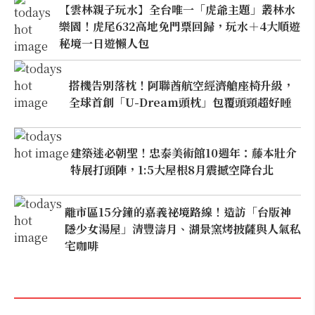
【雲林親子玩水】全台唯一「虎爺主題」叢林水
樂園！虎尾632高地免門票回歸，玩水＋4大順遊
秘境一日遊懶人包
搭機告別落枕！阿聯酋航空經濟艙座椅升級，
全球首創「U-Dream頭枕」包覆頭頸超好睡
建築迷必朝聖！忠泰美術館10週年：藤本壯介
特展打頭陣，1:5大屋根8月震撼空降台北
離市區15分鐘的嘉義祕境路線！造訪「台版神
隱少女湯屋」清豐濤月、湖景窯烤披薩與人氣私
宅咖啡