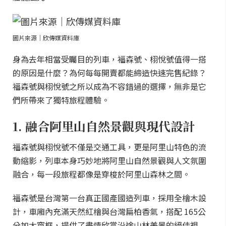
圖片來源｜欣傳媒資料庫
身為去年相當受矚目的列車，福森號、栩悅號值得一搭
的原因是什麼？為何每每開賣都能締造快速完售紀錄？
福森號與栩悅號之所以成為不容錯過的選擇，無非是它
們所帶來了獨特旅程體驗。
1. 融合阿里山自然景觀與現代設計
福森號與栩悅號不僅是交通工具，更是阿里山特色的流
動縮影，列車本身巧妙地將阿里山自然景觀與人文氛圍
融合，每一段旅程都像是穿梭於阿里山森林之間。
福森號是台灣第一台真正國產國造列車，採用全檜木設
計，車廂內充滿天然紅檜與台灣扁柏香氣，搭配 165公
分加大窗框，提供了盡情欣賞沿途山林美景的絕佳視