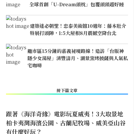
全球首創「U-Dream頭枕」包覆頭頸超好睡
建築迷必朝聖！忠泰美術館10週年：藤本壯介
特展打頭陣，1:5大屋根8月震撼空降台北
離市區15分鐘的嘉義祕境路線！造訪「台版神
隱少女湯屋」清豐濤月、湖景窯烤披薩與人氣私
宅咖啡
接下篇文章
跟著《海洋奇緣》電影玩夏威夷！3大取景地
柏卡夷灣海濱公園、古蘭尼牧場、威美亞山谷
有什麼好玩？