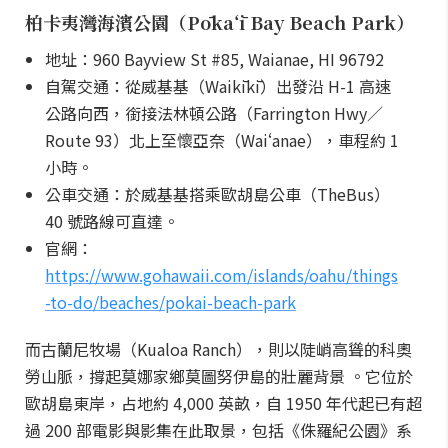
柏卡夷灣海濱公園（Pōkaʻī Bay Beach Park）
地址：960 Bayview St #85, Waianae, HI 96792
自駕交通：從威基基（Waikīkī）出發沿 H-1 高速
公路向西，銜接法林頓公路（Farrington Hwy／
Route 93）北上至懷亞奈（Waiʻanae），車程約 1
小時。
公車交通：於威基基搭乘歐胡島公車（TheBus）
40 號路線可直達。
官網：
https://www.gohawaii.com/islands/oahu/things
-to-do/beaches/pokai-beach-park
而古蘭尼牧場（Kualoa Ranch），則以陡峭高聳的科奧
勞山脈，撐起莫娜家鄉莫圖努伊島的壯麗背景 。它位於
歐胡島東岸，占地約 4,000 英畝，自 1950 年代起已有超
過 200 部電影與影集在此取景，包括《侏羅紀公園》系