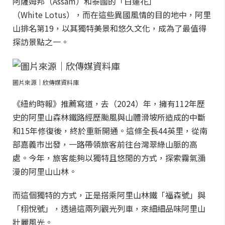
阿薩姆邦（Assam）和泰國的「白蓮花」
（White Lotus），而在這些異國風情的目的地中，阿里
山排名第19，以其獨特美景和悠久文化，成為了最值得
探訪景點之一。
圖片來源｜欣傳媒資料庫
《紐約時報》推薦寫道，去（2024）年，擁有112年歷
史的阿里山森林鐵路經歷颱風與山體滑坡所造成的中斷
和15年修復後，終於重新開通。這條全長44英里，從南
部嘉義市出發，一路帶領旅客前往台灣翠綠山脈的高
處。今年，旅客能夠以獨特且悠閒的方式，探索霧氣瀰
漫的阿里山山林。
而這個獨特的方式，正是搭乘阿里山林鐵「福森號」與
「栩悅號」，透過這兩列觀光列車，來細細品味阿里山
壯麗風光。