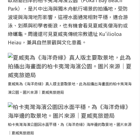
歐胡島西岸的柏卡夷灣海濱公園（Pōkaʻī Bay Beach
Park），是片中出海與獨木舟航行場景的拍攝地，受防
波堤與海灣地形影響，這裡水面通常相對平穩，適合游
泳、划槳與初學者衝浪，也有機會看見夏威夷僧海豹或
綠蠵龜。周邊還可見夏威夷傳統宗教遺址 Kuʻilioloa
Heiau，兼具自然景觀與文化意義。
夏威夷為《海洋奇緣》真人版主要取景地，此為拍攝出海畫面的柏卡夷灣海
濱公園。圖片來源｜夏威夷旅遊局
柏卡夷灣海濱公園因水面平穩，為《海洋奇緣》海岸邊的取景地。圖片來源
｜夏威夷旅遊局