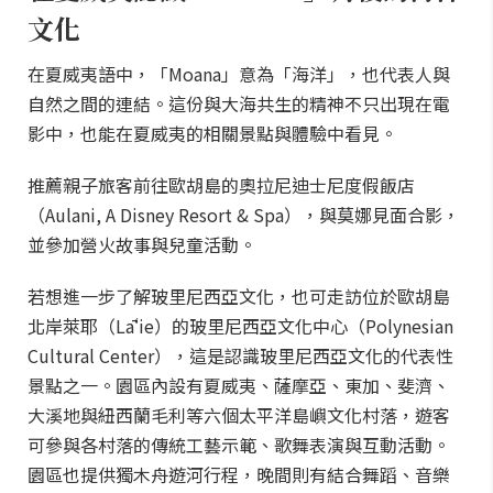
文化
在夏威夷語中，「Moana」意為「海洋」，也代表人與
自然之間的連結。這份與大海共生的精神不只出現在電
影中，也能在夏威夷的相關景點與體驗中看見。
推薦親子旅客前往歐胡島的奧拉尼迪士尼度假飯店
（Aulani, A Disney Resort & Spa），與莫娜見面合影，
並參加營火故事與兒童活動。
若想進一步了解玻里尼西亞文化，也可走訪位於歐胡島
北岸萊耶（Lāʻie）的玻里尼西亞文化中心（Polynesian
Cultural Center），這是認識玻里尼西亞文化的代表性
景點之一。園區內設有夏威夷、薩摩亞、東加、斐濟、
大溪地與紐西蘭毛利等六個太平洋島嶼文化村落，遊客
可參與各村落的傳統工藝示範、歌舞表演與互動活動。
園區也提供獨木舟遊河行程，晚間則有結合舞蹈、音樂