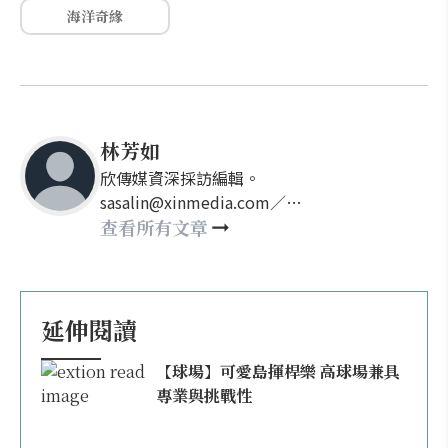
海洋奇緣
林芳如
欣傳媒資深採訪編輯。
sasalin@xinmedia.com／
happy21917@gmail.com
查看所有文章
延伸閱讀
【球場】可愛島揮桿樂 高球場兼具
專業與挑戰性