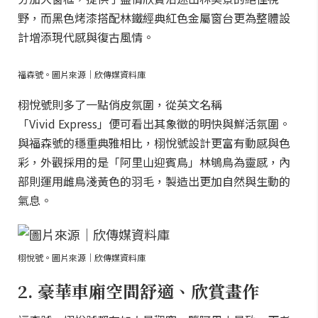
野，而黑色烤漆搭配林鐵經典紅色金屬窗台更為整體設
計增添現代感與復古風情。
福森號。圖片來源｜欣傳媒資料庫
栩悅號則多了一點俏皮氛圍，從英文名稱
「Vivid Express」便可看出其象徵的明快與鮮活氛圍。
與福森號的穩重典雅相比，栩悅號設計更富有動感與色
彩，外觀採用的是「阿里山迎賓鳥」林鴝鳥為靈感，內
部則運用雌鳥淺黃色的羽毛，製造出更加自然與生動的
氣息。
栩悅號。圖片來源｜欣傳媒資料庫
2. 豪華車廂空間舒適、欣賞畫作