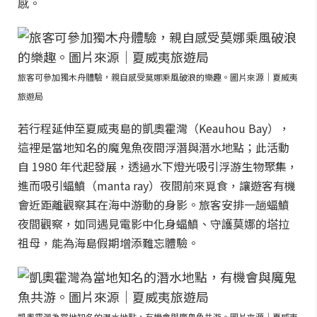
感。
旅客可參加獨木舟體驗，親自感受莫娜乘風破浪的樂趣。圖片來源｜夏威夷
旅遊局
若行程延伸至夏威夷島的凱奧霍灣（Keauhou Bay），
這裡是當地知名的魔鬼魚夜間浮潛與潛水地點；此活動
自 1980 年代起發展，透過水下燈光吸引浮游生物聚集，
進而吸引蝠鱝（manta ray）夜間前來覓食，讓遊客有機
會近距離觀察其在海中游動的身影。旅客安排一趟蝠鱝
夜間觀察，如同遇見電影中化身蝠鱝、守護莫娜的塔拉
祖母，能為海島假期增添難忘體驗。
凱奧霍灣為當地知名的潛水地點，有機會與魔鬼魚共游。圖片來源｜夏威夷