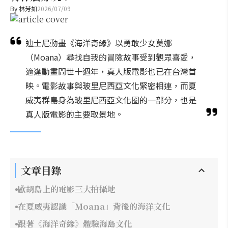
By
林芳如
2026/07/09
迪士尼動畫《海洋奇緣》以勇敢少女莫娜
（Moana）尋找自我的冒險故事受到觀眾喜愛，
適逢動畫問世十週年，真人版電影也已在台灣首
映。電影故事與玻里尼西亞文化緊密相連，而夏
威夷群島身為玻里尼西亞文化圈的一部分，也是
真人版電影的主要取景地。
文章目錄
歐胡島上的電影三大拍攝地
在夏威夷認識「Moana」背後的海洋文化
跟著《海洋奇緣》體驗海島文化