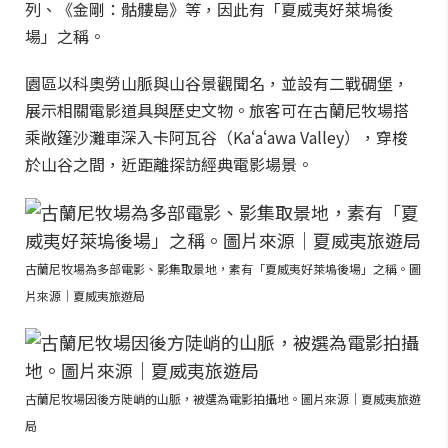
列、《金剛：骷髏島》等，因此有「夏威夷好萊塢後
場」之稱。
園區以科奧勞山脈與山谷景觀聞名，並設有二戰碉堡，
展示相關電影道具與歷史文物。旅客可在古蘭尼牧場搭
乘敞篷沙灘車深入卡阿瓦谷（Kaʻaʻawa Valley），穿梭
於山谷之間，近距離探訪經典電影場景。
古蘭尼牧場為多部電影、影集取景地，素有「夏威夷好萊塢後場」之稱。圖
片來源｜夏威夷旅遊局
古蘭尼牧場因後方陡峭的山脈，被選為電影拍攝地。圖片來源｜夏威夷旅遊
局