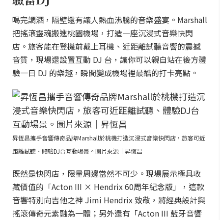
喝完調酒，隔壁還有讓人熱血沸騰的音樂盛宴。Marshall
把搖滾靈魂搬進桃園機場，打造一座沉浸式音樂快閃
店。旅客能在登機前戴上耳機、近距離試聽音響的震撼
音質，現場還設置互動 DJ 台，讓你可以親自站在後方體
驗一日 DJ 的樂趣，瞬間變成機場裡最酷的打卡亮點。
昇恆昌攜手音響傳奇品牌Marshall於桃機打造沉浸式音樂快閃店，旅客可近
距離試聽、體驗DJ台互動場景。圖片來源｜昇恆昌
既然是快閃店，限量周邊當然不可少。現場展示極具收
藏價值的「Acton III × Hendrix 60周年紀念版」，這款
音響特別向吉他之神 Jimi Hendrix 致敬，將經典設計與
搖滾傳奇元素融為一體；另外還有「Acton III 藍牙音響