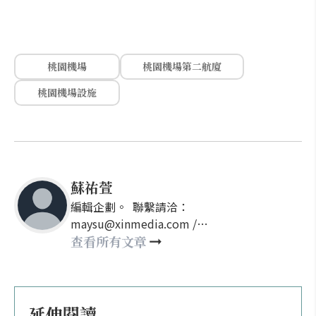
桃園機場
桃園機場第二航廈
桃園機場設施
蘇祐萱
編輯企劃。 聯繫請洽：
maysu@xinmedia.com /
may860527@gmail.com
查看所有文章
延伸閱讀