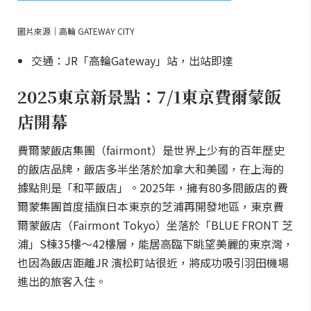
圖片來源｜高輪 GATEWAY CITY
交通：JR「高輪Gateway」站，出站即達
2025東京新景點：7/1東京費爾蒙飯
店開幕
費爾蒙飯店集團（fairmont）是世界上少有的百年歷史
的飯店品牌，飯店多半坐落於加拿大和美國，在上海的
據點則是「和平飯店」。2025年，擁有80多間飯店的費
爾蒙集團首度插旗日本東京的芝浦再開發地區，東京費
爾蒙飯店（Fairmont Tokyo）坐落於「BLUE FRONT 芝
浦」S棟35樓～42樓層，能居高臨下眺望美麗的東京灣，
也因為飯店距離JR 濱松町站很近，將成功吸引羽田機場
進出的旅客入住。