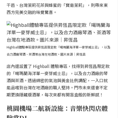
干邑、台灣茉莉花茶與蜂蜜的「寶島茉莉」，則帶來東
西方完美交融的味覺驚喜。
Highball體驗專區提供昇恆昌限定款「噶瑪蘭海洋單一麥芽威士忌」，以及
合力酒廠琴酒、茶酒等台灣在地酒款。圖片來源｜昇恆昌
店內還設置了 Highball 體驗專區，找得到昇恆昌限定款
的「噶瑪蘭海洋單一麥芽威士忌」，以及合力酒廠的琴
酒與茶酒。透過綿密的氣泡與黃金比例調配，一入口就
能品嚐到台灣在地酒廠的職人堅持。門市未來還會不定
期更換隱藏版酒單，每次來都有開盲盒般的新鮮感！
桃園機場二航新設施：音樂快閃店體
驗當DJ