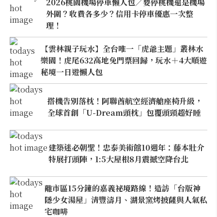
2026桃園機場停車懶人包／要停桃機還是機場
外圍？收費各多少？信用卡停車優惠一次整
理！
【雲林親子玩水】全台唯一「虎爺主題」叢林水
樂園！虎尾632高地免門票回歸，玩水＋4大順遊
秘境一日遊懶人包
搭機告別落枕！阿聯酋航空經濟艙座椅升級，
全球首創「U-Dream頭枕」包覆頭頸超好睡
建築迷必朝聖！忠泰美術館10週年：藤本壯介
特展打頭陣，1:5大屋根8月震撼空降台北
離市區15分鐘的嘉義祕境路線！造訪「台版神
隱少女湯屋」清豐濤月、湖景窯烤披薩與人氣私
宅咖啡