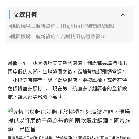
文章目錄
桃園機場二航新設施：Highball酒吧現點現喝
桃園機場二航新設施：音樂快閃店體驗當DJ
暑假一到，桃園機場天天熱鬧滾滾，到處都是準備飛出
國度假的人潮。出境過關之後，距離登機起飛通常還有
一小段等待時間，除了逛免稅店、坐按摩椅，或者在特
色候機室拍照打卡，現在第二航廈多了超厲害的全新設
施，讓大家等飛機不無聊！
昇恆昌與軒尼詩聯手於桃機打造精緻酒吧，現場提供以軒尼詩干邑為基底的