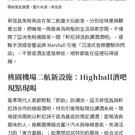
兩款限定調酒。圖片來源｜昇恆昌
昇恆昌免稅商店在第二航廈大玩創意，分別從味覺與聽
覺出發，把機場一角變身為時髦的生活探索空間。不僅
開了亞洲免稅通路第一間「軒尼詩汲飲調酒酒吧」，還
聯手頂級音響品牌 Marshall 引進「沉浸式音樂體驗快閃
店」，不管是酒友還是樂迷，絕對都能在這裡玩得過
癮。
桃園機場二航新設施：Highball酒吧
現點現喝
看準現代人喜歡輕鬆「即飲」的潮流，這次昇恆昌與軒
尼詩合作的精緻酒吧，特別引進現點現拉調酒系統。現
場提供兩款以軒尼詩干邑為基底的限定調酒：愛喝清爽
風味的人，推薦選擇融合薑汁汽水與檸檬香氣、充滿活
力的「東方姜韻」；如果想試試特別的風味，結合法式