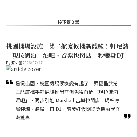
接下篇文章
桃園機場設施｜第二航廈候機新體驗！軒尼詩
「現拉調酒」酒吧、音樂快閃店一秒變身DJ
By
蘇祐萱
2026/07/07
暑假出國，桃園機場候機變有趣了！昇恆昌於第
二航廈攜手軒尼詩推出亞洲免稅首間「現拉調酒
酒吧」，同步引進 Marshall 音樂快閃店。喝杯專
屬特調、體驗一日 DJ，讓美好假期從登機前就充
滿驚喜。