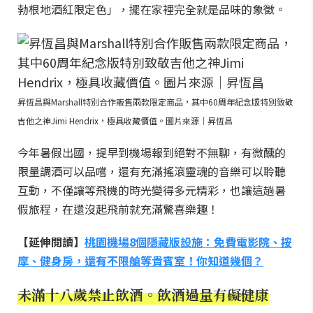
勃根地酒紅限定色」，擺在家裡完全就是品味的象徵。
昇恆昌與Marshall特別合作販售兩款限定商品，其中60周年紀念版特別致敬
吉他之神Jimi Hendrix，極具收藏價值。圖片來源｜昇恆昌
今年暑假出國，提早到機場報到絕對不無聊，有微醺的
限量調酒可以品嚐，還有充滿搖滾靈魂的音樂可以聆聽
互動，不僅讓等飛機的時光變得多元精彩，也讓這趟暑
假旅程，在還沒起飛前就充滿驚喜樂趣！
【延伸閱讀】
桃園機場8個隱藏版設施：免費電影院、按
摩、健身房，還有不限艙等貴賓室！你知道幾個？
未滿十八歲禁止飲酒。飲酒過量有礙健康