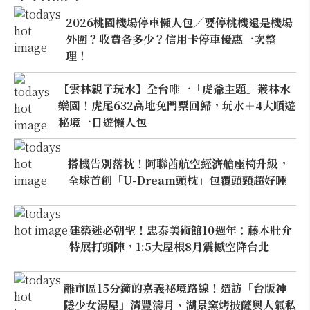
2026桃園機場停車懶人包／要停桃機還是機場
外圍？收費各多少？信用卡停車優惠一次整
理！
【雲林親子玩水】全台唯一「虎爺主題」叢林水
樂園！虎尾632高地免門票回歸，玩水＋4大順遊
秘境一日遊懶人包
搭機告別落枕！阿聯酋航空經濟艙座椅升級，
全球首創「U-Dream頭枕」包覆頭頸超好睡
建築迷必朝聖！忠泰美術館10週年：藤本壯介
特展打頭陣，1:5大屋根8月震撼空降台北
離市區15分鐘的嘉義祕境路線！造訪「台版神
隱少女湯屋」清豐濤月、湖景窯烤披薩與人氣私