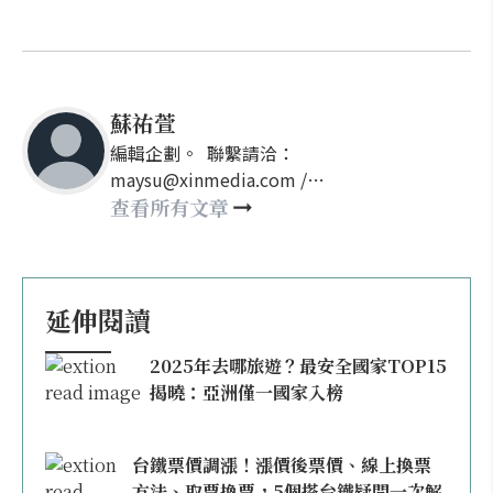
蘇祐萱
編輯企劃。 聯繫請洽：
maysu@xinmedia.com /
may860527@gmail.com
查看所有文章
延伸閱讀
2025年去哪旅遊？最安全國家TOP15
揭曉：亞洲僅一國家入榜
台鐵票價調漲！漲價後票價、線上換票
方法、取票換票，5個搭台鐵疑問一次解