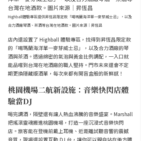
Highball體驗專區提供昇恆昌限定款「噶瑪蘭海洋單一麥芽威士忌」，以及
合力酒廠琴酒、茶酒等台灣在地酒款。圖片來源｜昇恆昌
店內還設置了 Highball 體驗專區，找得到昇恆昌限定款
的「噶瑪蘭海洋單一麥芽威士忌」，以及合力酒廠的琴
酒與茶酒。透過綿密的氣泡與黃金比例調配，一入口就
能品嚐到台灣在地酒廠的職人堅持。門市未來還會不定
期更換隱藏版酒單，每次來都有開盲盒般的新鮮感！
桃園機場二航新設施：音樂快閃店體
驗當DJ
喝完調酒，隔壁還有讓人熱血沸騰的音樂盛宴。Marshall
把搖滾靈魂搬進桃園機場，打造一座沉浸式音樂快閃
店。旅客能在登機前戴上耳機、近距離試聽音響的震撼
音質，現場還設置互動 DJ 台，讓你可以親自站在後方體