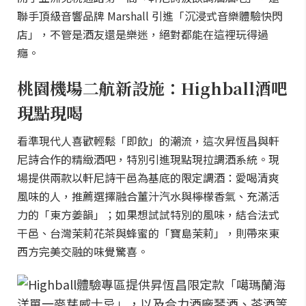
聯手頂級音響品牌 Marshall 引進「沉浸式音樂體驗快閃
店」，不管是酒友還是樂迷，絕對都能在這裡玩得過
癮。
桃園機場二航新設施：Highball酒吧
現點現喝
看準現代人喜歡輕鬆「即飲」的潮流，這次昇恆昌與軒
尼詩合作的精緻酒吧，特別引進現點現拉調酒系統。現
場提供兩款以軒尼詩干邑為基底的限定調酒：愛喝清爽
風味的人，推薦選擇融合薑汁汽水與檸檬香氣、充滿活
力的「東方姜韻」；如果想試試特別的風味，結合法式
干邑、台灣茉莉花茶與蜂蜜的「寶島茉莉」，則帶來東
西方完美交融的味覺驚喜。