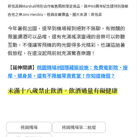
昇恆昌與Marshall特別合作販售兩款限定商品，其中60周年紀念版特別致敬
吉他之神Jimi Hendrix，極具收藏價值。圖片來源｜昇恆昌
今年暑假出國，提早到機場報到絕對不無聊，有微醺的
限量調酒可以品嚐，還有充滿搖滾靈魂的音樂可以聆聽
互動，不僅讓等飛機的時光變得多元精彩，也讓這趟暑
假旅程，在還沒起飛前就充滿驚喜樂趣！
【延伸閱讀】
桃園機場8個隱藏版設施：免費電影院、按
摩、健身房，還有不限艙等貴賓室！你知道幾個？
未滿十八歲禁止飲酒。飲酒過量有礙健康
桃園機場
桃園機場第二航廈