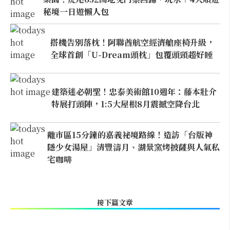
秘境一日遊懶人包
搭機告別落枕！阿聯酋航空經濟艙座椅升級，
全球首創「U-Dream頭枕」包覆頭頸超好睡
建築迷必朝聖！忠泰美術館10週年：藤本壯介
特展打頭陣，1:5大屋根8月震撼空降台北
離市區15分鐘的嘉義祕境路線！造訪「台版神
隱少女湯屋」清豐濤月、湖景窯烤披薩與人氣私
宅咖啡
接下篇文章