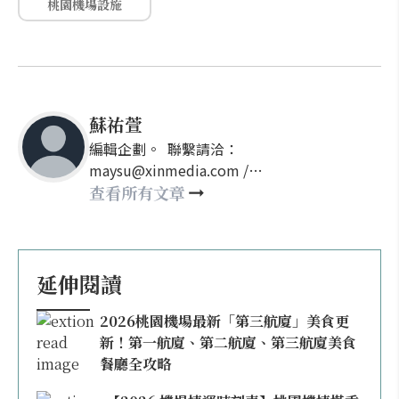
桃園機場設施
蘇祐萱
編輯企劃。 聯繫請洽：
maysu@xinmedia.com /
may860527@gmail.com
查看所有文章
延伸閱讀
2026桃園機場最新「第三航廈」美食更
新！第一航廈、第二航廈、第三航廈美食
餐廳全攻略