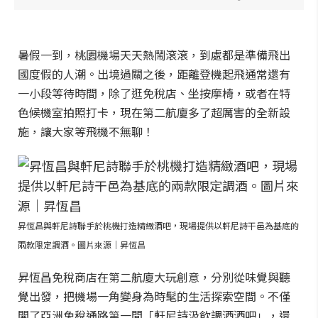
暑假一到，桃園機場天天熱鬧滾滾，到處都是準備飛出
國度假的人潮。出境過關之後，距離登機起飛通常還有
一小段等待時間，除了逛免稅店、坐按摩椅，或者在特
色候機室拍照打卡，現在第二航廈多了超厲害的全新設
施，讓大家等飛機不無聊！
昇恆昌與軒尼詩聯手於桃機打造精緻酒吧，現場提供以軒尼詩干邑為基底的
兩款限定調酒。圖片來源｜昇恆昌
昇恆昌免稅商店在第二航廈大玩創意，分別從味覺與聽
覺出發，把機場一角變身為時髦的生活探索空間。不僅
開了亞洲免稅通路第一間「軒尼詩汲飲調酒酒吧」，還