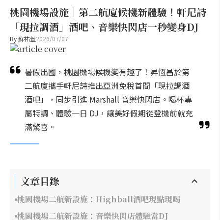
桃園機場設施｜第二航廈候機新體驗！軒尼詩
「現拉調酒」酒吧、音樂快閃店一秒變身DJ
By
蘇祐萱
2026/07/07
暑假出國，桃園機場候機變有趣了！昇恆昌於第
二航廈攜手軒尼詩推出亞洲免稅首間「現拉調酒
酒吧」，同步引進 Marshall 音樂快閃店。喝杯專
屬特調、體驗一日 DJ，讓美好假期從登機前就充
滿驚喜。
文章目錄
桃園機場二航新設施：Highball酒吧現點現喝
桃園機場二航新設施：音樂快閃店體驗當DJ