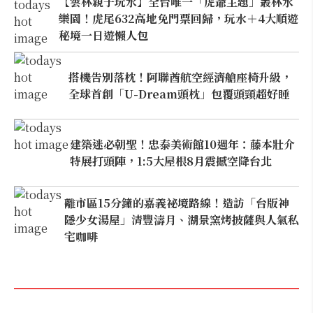
【雲林親子玩水】全台唯一「虎爺主題」叢林水
樂園！虎尾632高地免門票回歸，玩水＋4大順遊
秘境一日遊懶人包
搭機告別落枕！阿聯酋航空經濟艙座椅升級，
全球首創「U-Dream頭枕」包覆頭頸超好睡
建築迷必朝聖！忠泰美術館10週年：藤本壯介
特展打頭陣，1:5大屋根8月震撼空降台北
離市區15分鐘的嘉義祕境路線！造訪「台版神
隱少女湯屋」清豐濤月、湖景窯烤披薩與人氣私
宅咖啡