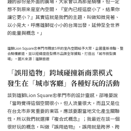
趣的部份是外面的廣場，大家會以為那是騎樓，但一定
想不到原來是室內空間，『室內已經這麼小了，結果你
讓它更小？』其實這就是我們的主題，叫做知微見著、
以小見大，呼應雄獅從小小的台灣出發，延伸至全世界
的能量與概念。」
雄獅Lion Square忠孝門市釋放5坪的室內空間給予大眾，企圖重新串聯、整
合騎樓廊道，並以經緯度造型標示品牌全球據點，打造出「城市微型廣
場」。圖片來源｜雄獅旅遊
「誤用造物」跨域碰撞新商業模式
發生在「城市客廳」各種好玩的活動
談到雄獅Lion Square忠孝門市的設計靈感，邵唯晏說
「當時覺得這個空間很小，但人流量很大，而且又是位
在台北市非常重要的東區，應該要跟當地文化產生關聯
性，所以我們就選擇『複合式概念』；我最近在談一個
很好玩的概念，叫做『誤用造物』，誤用就是跨界、跨