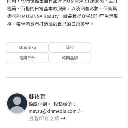
同時，他們也推出自有品牌 MUSINSA Standard，主打
極簡、百搭的日常基本款服飾，以及涵蓋彩妝、保養與
香氛的 MUSINSA Beauty，讓品牌從穿搭延伸至生活風
格，陪伴消費者打造屬於自己的日常美學。
Musinsa
流行
電商平台
韓國品牌
蘇祐萱
編輯企劃。 聯繫請洽：
maysu@xinmedia.com /
may860527@gmail.com
查看所有文章