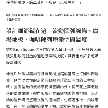
移動的攤位、簡單陳列，都是可以發生的。」
設計師邵唯晏提到，門市業務下班後，店內外都可以設置快閃店。圖片來源
｜雄獅旅遊
設計細節藏在這 流動圓弧線條、廣
場地板、咖啡陳列增添空間溫度
雄獅Lion Square忠孝門市令人耳目一新，不只擁有大面
積弧形玻璃創造的通透感與科技感，其實也有許多低調
設計細節。
像是戶外微型廣場在既有騎樓退縮的基礎上打開封閉邊
界，轉而以柔性的流動圓弧線條形塑出開放的公共場
域，圓弧語彙的流動感銜接空間內外，從天花上高低錯
落的環繞量體、轉角弧形外立面到地面經緯地圖，以流
動的邊界構成整體視覺的連續感，也傳達旅行、飛翔意
象，在一場流動的盛宴中，揭示雄獅在旅遊產業的前瞻