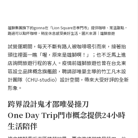
雄獅集團旗下的gonna在「Lion Square忠孝門市」提供咖啡、常溫甜點，
路過可以點杯咖啡，稍坐休息感受美好生活。圖片來源｜雄獅旅遊
試營運期間，每天不斷有路人被咖啡吸引而來，接著抬
頭往裡面一瞧「喔，原來是雄獅啊！」；也不乏馬上進
店詢問旅遊行程的客人。疫情前雄獅旅遊也曾在台北東
區設立品牌概念旗艦館，聘請邵唯晏主導的竹工凡木設
計團隊（CHU-studio）設計空間，帶來大受好評的全新
形象。
跨界設計鬼才邵唯晏操刀
One Day Trip門市概念提供24小時
生活陪伴