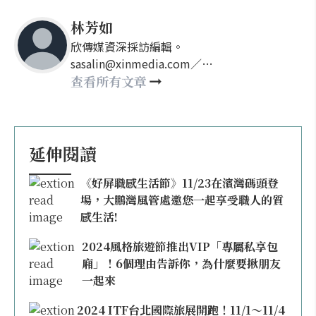
林芳如
欣傳媒資深採訪編輯。
sasalin@xinmedia.com／
happy21917@gmail.com
查看所有文章
延伸閱讀
《好屏職感生活節》11/23在濱灣碼頭登
場，大鵬灣風管處邀您一起享受職人的質
感生活!
2024風格旅遊節推出VIP「專屬私享包
廂」！6個理由告訴你，為什麼要揪朋友
一起來
2024 ITF台北國際旅展開跑！11/1～11/4