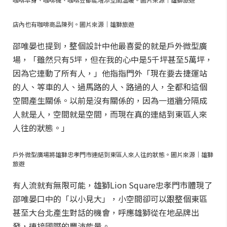
店內也有咖啡商品陳列。圖片來源｜雄獅旅遊
邵唯晏也提到，整個設計中他最喜愛的就是戶外微型廣
場，「雖然只有5坪，但在我的心中是5千坪甚至5萬坪，
因為它連動了所有人，」他指指門外「現在要去捷運站
的人、等車的人、過馬路的人、路過的人，全都和這個
空間產生關係。以前是沒有關係的，因為一道牆分隔成
人就是人，空間就是空間，而現在真的連結到東區人來
人往的狀態。」
戶外微型廣場將雄獅忠孝門市連結到東區人來人往的狀態。圖片來源｜雄獅
旅遊
有人流就有無限可能，雄獅Lion Square忠孝門市體現了
邵唯晏口中的「以小見大」，小空間卻可以跟整個東區
甚至大台北產生對話的機會，呼應雄獅從在地品牌出
發，連接國際的豐沛能量。