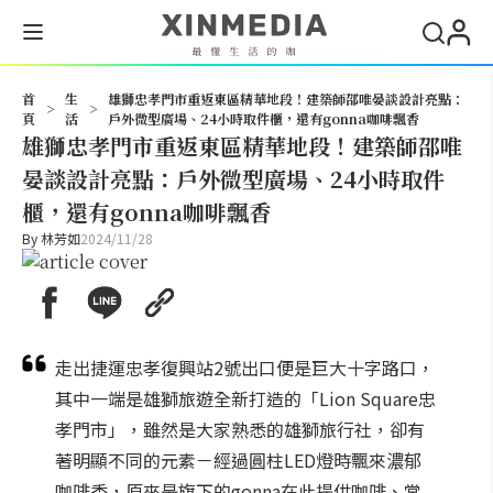
搜尋
首
生
雄獅忠孝門市重返東區精華地段！建築師邵唯晏談設計亮點：
>
>
頁
活
戶外微型廣場、24小時取件櫃，還有gonna咖啡飄香
雄獅忠孝門市重返東區精華地段！建築師邵唯
晏談設計亮點：戶外微型廣場、24小時取件
櫃，還有gonna咖啡飄香
By
林芳如
2024/11/28
走出捷運忠孝復興站2號出口便是巨大十字路口，
其中一端是雄獅旅遊全新打造的「Lion Square忠
孝門市」，雖然是大家熟悉的雄獅旅行社，卻有
著明顯不同的元素－經過圓柱LED燈時飄來濃郁
咖啡香，原來是旗下的gonna在此提供咖啡、常