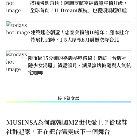
搭機告別落枕！阿聯酋航空經濟艙座椅升級，
全球首創「U-Dream頭枕」包覆頭頸超好睡
建築迷必朝聖！忠泰美術館10週年：藤本壯介
特展打頭陣，1:5大屋根8月震撼空降台北
離市區15分鐘的嘉義祕境路線！造訪「台版神
隱少女湯屋」清豐濤月、湖景窯烤披薩與人氣私
宅咖啡
接下篇文章
MUSINSA為何讓韓國MZ世代愛上？從球鞋
社群起家，正在把台灣變成下一個舞台