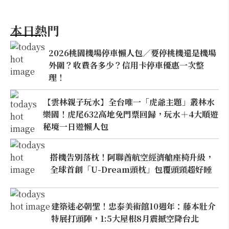
本日熱門
2026桃園機場停車懶人包／要停桃機還是機場
外圍？收費各多少？信用卡停車優惠一次整
理！
【雲林親子玩水】全台唯一「虎爺主題」叢林水
樂園！虎尾632高地免門票回歸，玩水＋4大順遊
秘境一日遊懶人包
搭機告別落枕！阿聯酋航空經濟艙座椅升級，
全球首創「U-Dream頭枕」包覆頭頸超好睡
建築迷必朝聖！忠泰美術館10週年：藤本壯介
特展打頭陣，1:5大屋根8月震撼空降台北