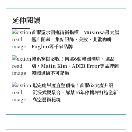
延伸閱讀
首爾聖水洞逛街新指標！Musinsa最大旗
艦店開幕，集結服飾、美妝、北歐咖啡
Fuglen等千家品牌
韓系穿搭必收！精選6個韓國潮牌、選品
店，Matin Kim、ADER Error等品牌到
韓國逛街不可錯過
逛完龐畢度直登頂樓！首爾63大廈升級，
沉浸式觀景台、解禁16年停機坪打造全新
高空藝術秘境