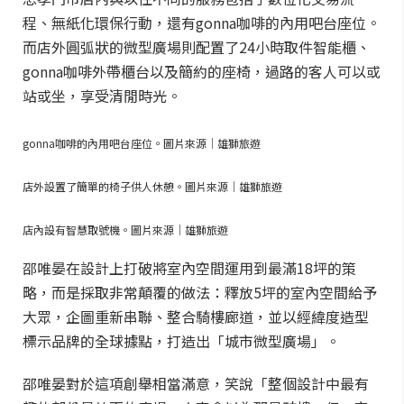
程、無紙化環保行動，還有gonna咖啡的內用吧台座位。
而店外圓弧狀的微型廣場則配置了24小時取件智能櫃、
gonna咖啡外帶櫃台以及簡約的座椅，過路的客人可以或
站或坐，享受清閒時光。
gonna咖啡的內用吧台座位。圖片來源｜雄獅旅遊
店外設置了簡單的椅子供人休憩。圖片來源｜雄獅旅遊
店內設有智慧取號機。圖片來源｜雄獅旅遊
邵唯晏在設計上打破將室內空間運用到最滿18坪的策
略，而是採取非常顛覆的做法：釋放5坪的室內空間給予
大眾，企圖重新串聯、整合騎樓廊道，並以經緯度造型
標示品牌的全球據點，打造出「城市微型廣場」。
邵唯晏對於這項創舉相當滿意，笑說「整個設計中最有