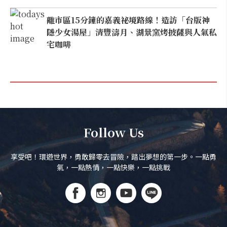
離市區15分鐘的嘉義祕境路線！造訪「台版神
隱少女湯屋」清豐濤月、湖景窯烤披薩與人氣私
宅咖啡
Follow Us
享受吧！環遊世界，勇敢歸零去冒險，踏出夢想的第一步。一點勇
氣，一點熱情，一點快樂，一點挑戰