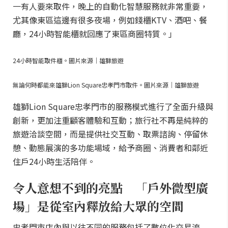
一有人要來取件，晚上的自動化智慧服務就非常重要，
尤其像東區這邊有很多夜場，例如錢櫃KTV、酒吧、餐
廳，24小時智能櫃就回應了東區商圈特質。」
24小時智能取件櫃。圖片來源｜雄獅旅遊
無論何時都能來雄獅Lion Square忠孝門市取件。圖片來源｜雄獅旅遊
雄獅Lion Square忠孝門市的服務模式進行了全面升級與
創新，更加注重顧客體驗和互動；旅行社不再是純粹的
旅遊洽談空間，而是提供社交互動、取票諮詢、停留休
憩、動態展演的多功能場域，給予商圈、消費者和鄰近
住戶24小時生活陪伴。
令人意想不到的亮點 「戶外微型廣
場」是從室內釋放給大眾的空間
忠孝門市店內與以往不同的服務包括了數位化交易流