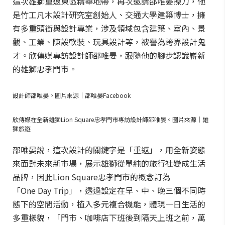
這次雄獅重返東區精華地帶，再次邀請邵唯晏操刀，他
是竹工凡木設計研究室創始人、交通大學建築博士，擁
有多重頭銜與設計專業，涉及領域包含建築、室內、景
觀、工業、陳設軟裝、玩具設計等，被譽為跨界設計鬼
才。欣傳媒專訪設計師邵唯晏，跟隨他的腳步認識嶄新
的雄獅忠孝門市。
設計師邵唯晏。圖片來源｜邵唯晏Facebook
欣傳媒在全新雄獅Lion Square忠孝門市專訪設計師邵唯晏。圖片來源｜雄
獅旅遊
邵唯晏說，這次設計的關鍵字是「重返」，用全新姿態
來面對未來新市場，展示雄獅從單純的旅行社變成生活
品牌，因此Lion Square忠孝門市的概念訂為
「One Day Trip」，透過設定在早、中、晚三個不同時
態下的空間活動，植入多元複合機能，體現一日生活的
多重樣貌，「門市、咖啡店下班後到隔天上班之前，萬