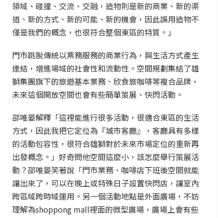
領域、碰撞、交流、交融，造物則是新的商業、新的渠
道、新的方式、新的可能、新的機會，因此誤用造物不
僅是我們的概念，也很符合整個東區的特質。」
門市跳脫傳統以票務服務的商業行為，與生活方式產生
連結，增進場域的社會性和流動性。空間規劃集結了雄
獅集團旗下的旅遊基本業務、欣食旅咖啡等複合品牌，
未來這個開放空間也會有些簡單策展、快閃活動。
邵唯晏解釋「這裡能進行很多活動，很適合東區的生活
方式，因此我把它定位為『城市客廳』，客廳具有多樣
的活動包容性，很符合雄獅對於未來市場定位的重新再
出發概念。」好奇問他空間這麼小，該怎麼舉行策展活
動？邵唯晏笑著說「門市業務、咖啡店下班後空間就能
讓出來了，可以在晚上或特殊日子設置快閃店，讓室內
跨區域跨時域運用。另一個活動地點是外面廣場，不妨
理解為shoppong mall裡面的微型廣場，廣場上會有些