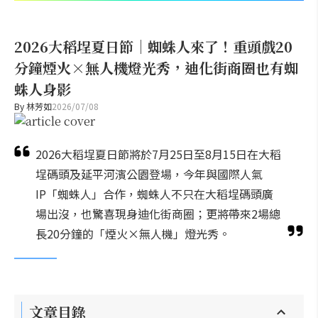
2026大稻埕夏日節｜蜘蛛人來了！重頭戲20
分鐘煙火×無人機燈光秀，迪化街商圈也有蜘
蛛人身影
By
林芳如
2026/07/08
2026大稻埕夏日節將於7月25日至8月15日在大稻
埕碼頭及延平河濱公園登場，今年與國際人氣
IP「蜘蛛人」合作，蜘蛛人不只在大稻埕碼頭廣
場出沒，也驚喜現身迪化街商圈；更將帶來2場總
長20分鐘的「煙火×無人機」燈光秀。
文章目錄