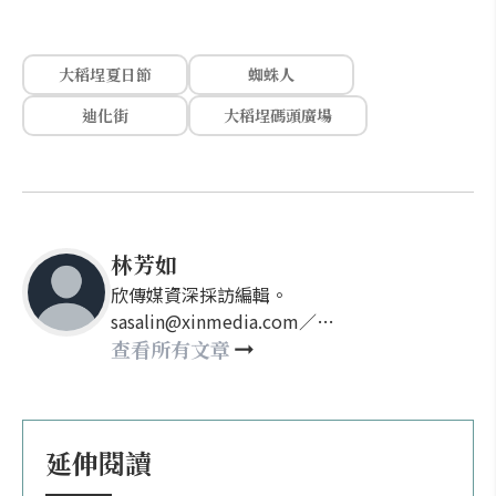
大稻埕夏日節
蜘蛛人
迪化街
大稻埕碼頭廣場
林芳如
欣傳媒資深採訪編輯。
sasalin@xinmedia.com／
happy21917@gmail.com
查看所有文章
延伸閱讀