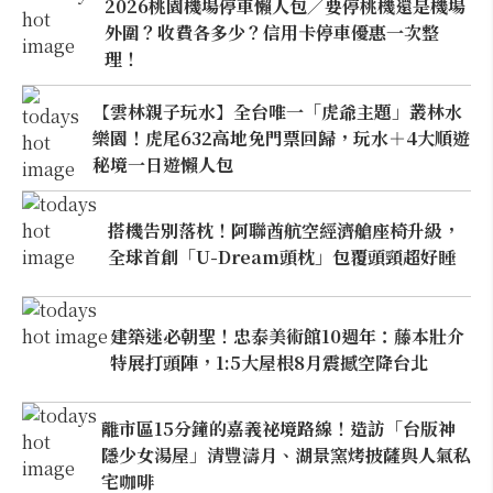
2026桃園機場停車懶人包／要停桃機還是機場
外圍？收費各多少？信用卡停車優惠一次整
理！
【雲林親子玩水】全台唯一「虎爺主題」叢林水
樂園！虎尾632高地免門票回歸，玩水＋4大順遊
秘境一日遊懶人包
搭機告別落枕！阿聯酋航空經濟艙座椅升級，
全球首創「U-Dream頭枕」包覆頭頸超好睡
建築迷必朝聖！忠泰美術館10週年：藤本壯介
特展打頭陣，1:5大屋根8月震撼空降台北
離市區15分鐘的嘉義祕境路線！造訪「台版神
隱少女湯屋」清豐濤月、湖景窯烤披薩與人氣私
宅咖啡