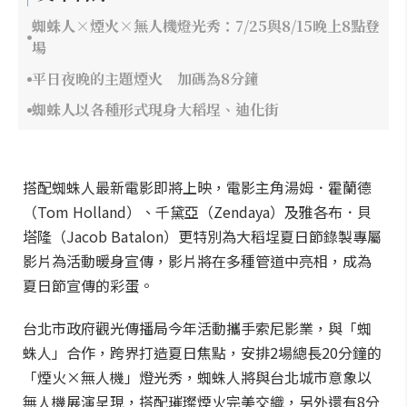
蜘蛛人×煙火×無人機燈光秀：7/25與8/15晚上8點登
場
平日夜晚的主題煙火 加碼為8分鐘
蜘蛛人以各種形式現身大稻埕、迪化街
搭配蜘蛛人最新電影即將上映，電影主角湯姆．霍蘭德
（Tom Holland）、千黛亞（Zendaya）及雅各布．貝
塔隆（Jacob Batalon）更特別為大稻埕夏日節錄製專屬
影片為活動暖身宣傳，影片將在多種管道中亮相，成為
夏日節宣傳的彩蛋。
台北市政府觀光傳播局今年活動攜手索尼影業，與「蜘
蛛人」合作，跨界打造夏日焦點，安排2場總長20分鐘的
「煙火×無人機」燈光秀，蜘蛛人將與台北城市意象以
無人機展演呈現，搭配璀璨煙火完美交織，另外還有8分