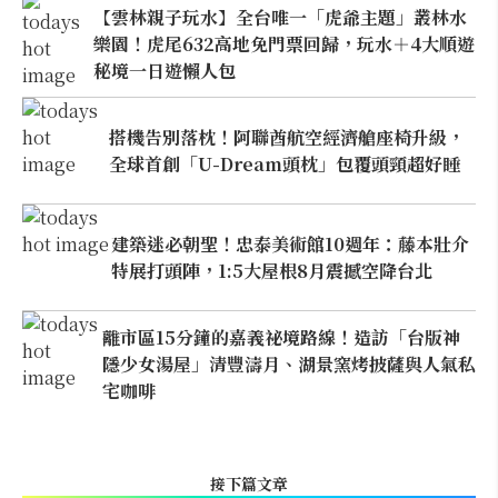
【雲林親子玩水】全台唯一「虎爺主題」叢林水
樂園！虎尾632高地免門票回歸，玩水＋4大順遊
秘境一日遊懶人包
搭機告別落枕！阿聯酋航空經濟艙座椅升級，
全球首創「U-Dream頭枕」包覆頭頸超好睡
建築迷必朝聖！忠泰美術館10週年：藤本壯介
特展打頭陣，1:5大屋根8月震撼空降台北
離市區15分鐘的嘉義祕境路線！造訪「台版神
隱少女湯屋」清豐濤月、湖景窯烤披薩與人氣私
宅咖啡
接下篇文章