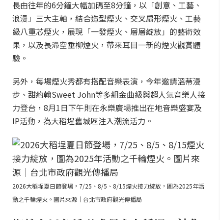
長由往年的6分鐘大幅加碼至8分鐘，以「創意、工藝、
浪漫」三大主軸，結合造型煙火、交叉扇形煙火、工藝
級八重芯煙火，展現「一發煙火、層層綻放」的藝術效
果，以及長滯空垂柳煙火，帶來耳目一新的煙火觀賞體
驗。
另外，每場煙火秀都有搭配音樂表演，今年邀請溫蒂漫
步、甜約翰Sweet John等多組金曲級與超人氣音樂人接
力登台，8月1日下午則在永樂廣場推出在地音樂盛宴及
IP活動，為大稻埕舊城區注入潮流活力。
2026大稻埕夏日節登場，7/25、8/5、8/15煙火接力綻放，圖為2025年活
動之千輪煙火。圖片來源｜台北市政府觀光傳播局