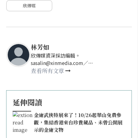
欣傳媒
林芳如
欣傳媒資深採訪編輯。
sasalin@xinmedia.com／
happy21917@gmail.com
查看所有文章
延伸閱讀
金庸武俠特展來了！10/26起華山免費參
觀，集結香港來台珍貴藏品、未曾公開展
示的金庸文物