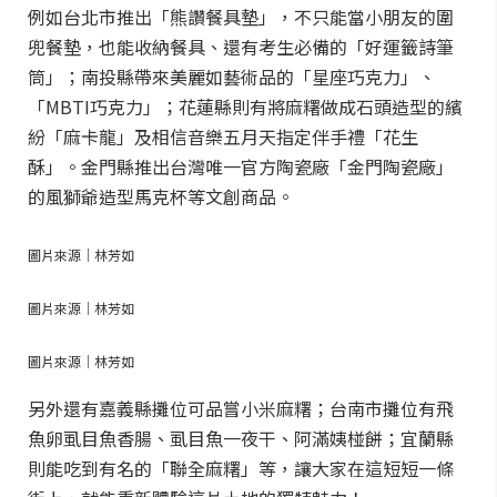
例如台北市推出「熊讚餐具墊」，不只能當小朋友的圍
兜餐墊，也能收納餐具、還有考生必備的「好運籤詩筆
筒」；南投縣帶來美麗如藝術品的「星座巧克力」、
「MBTI巧克力」；花蓮縣則有將麻糬做成石頭造型的繽
紛「麻卡龍」及相信音樂五月天指定伴手禮「花生
酥」。金門縣推出台灣唯一官方陶瓷廠「金門陶瓷廠」
的風獅爺造型馬克杯等文創商品。
圖片來源｜林芳如
圖片來源｜林芳如
圖片來源｜林芳如
另外還有嘉義縣攤位可品嘗小米麻糬；台南市攤位有飛
魚卵虱目魚香腸、虱目魚一夜干、阿滿姨椪餅；宜蘭縣
則能吃到有名的「聯全麻糬」等，讓大家在這短短一條