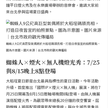
鐘平日煙火秀及在永樂廣場舉辦的音樂會，邀請大家前
來台北參與這場夏日盛典。
蜘蛛人9公尺高巨型氣偶將於大稻埕碼頭亮相，打造日夜皆宜的拍照景點，
圖為示意圖。圖片來源｜台北市政府觀光傳播局
蜘蛛人×煙火×無人機燈光秀：7/25
與8/15晚上8點登場
大稻埕夏日節是台北最具指標性的夏日活動，今年活動
升級，首度推出「國際IP×煙火×無人機」展演，將在7
月25日開幕及8月15日壓軸場晚間8點登場，由無人機展
演搭配煙火秀，為觀眾帶來總長20分鐘的夜空饗宴，屆
時蜘蛛人將搭配原版電影配樂穿梭，與台北城市意象共