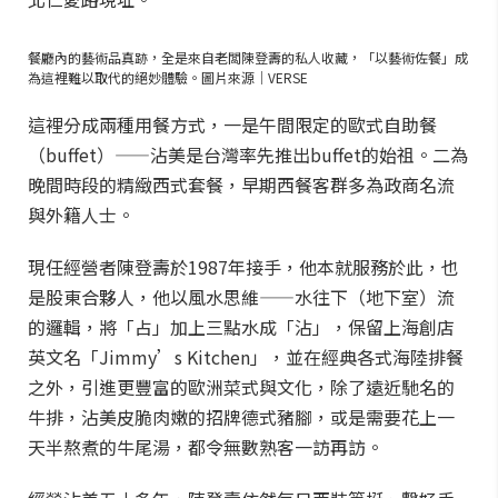
餐廳內的藝術品真跡，全是來自老闆陳登壽的私人收藏，「以藝術佐餐」成
為這裡難以取代的絕妙體驗。圖片來源｜VERSE
這裡分成兩種用餐方式，一是午間限定的歐式自助餐
（buffet）——沾美是台灣率先推出buffet的始祖。二為
晚間時段的精緻西式套餐，早期西餐客群多為政商名流
與外籍人士。
現任經營者陳登壽於1987年接手，他本就服務於此，也
是股東合夥人，他以風水思維——水往下（地下室）流
的邏輯，將「占」加上三點水成「沾」，保留上海創店
英文名「Jimmy’s Kitchen」，並在經典各式海陸排餐
之外，引進更豐富的歐洲菜式與文化，除了遠近馳名的
牛排，沾美皮脆肉嫩的招牌德式豬腳，或是需要花上一
天半熬煮的牛尾湯，都令無數熟客一訪再訪。