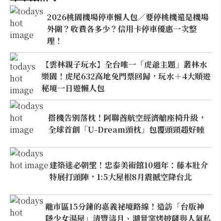
2026桃園機場停車懶人包／要停桃機還是機場
外圍？收費各多少？信用卡停車優惠一次整
理！
【雲林親子玩水】全台唯一「虎爺主題」叢林水
樂園！虎尾632高地免門票回歸，玩水＋4大順遊
秘境一日遊懶人包
搭機告別落枕！阿聯酋航空經濟艙座椅升級，
全球首創「U-Dream頭枕」包覆頭頸超好睡
建築迷必朝聖！忠泰美術館10週年：藤本壯介
特展打頭陣，1:5大屋根8月震撼空降台北
離市區15分鐘的嘉義祕境路線！造訪「台版神
隱少女湯屋」清豐濤月、湖景窯烤披薩與人氣私