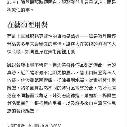
心。」陳登壽那時便明白，服務業並非只是SOP，而是
極感性的事。
在藝術裡用餐
而能比真誠服務更感性的事物是藝術——這是陳登壽經
營沾美多年來最驕傲的事情，讓客人在藝術的包圍下大
快朵頤，如同置身在美術館裡用餐。
雖說餐廳掛畫不稀奇，但沾美每件作品都是僅此一幅的
真跡，近百幅珍藏不定期更換展示，皆出自陳登壽私人
收藏，他涉獵範圍極廣，從油畫到水墨、從素描習作到
雕塑，諸多氣質截然不同的藝術品齊聚於此，巧妙地座
落在不同牆面或角落，陳列著席德進、蕭如松、楊興生
等名家畫作，張拓蕪的字畫，以及許多來自台灣原住民
族的藝術雕塑。
沾美西餐廳牛排。圖片來源｜VERSE