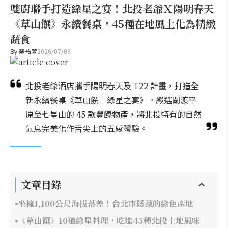
雙廚聯手打造綠星之宴！北投老爺Ｘ陽明春天
《草山饌》永續餐桌，45種在地風土化為精緻
蔬食
By
蘇祐萱
2026/07/08
北投老爺酒店攜手陽明春天及 T22 計畫，打造全
新永續餐桌《草山饌｜綠星之宴》。嚴選關渡平
原至七星山的 45 款豐饒物產，將北投特有的自然
氣息完美化作舌尖上的五感體驗。
文章目錄
坐擁1,100公尺海拔落差！台北市隱藏的綠色產地
《草山饌》10道綠星料理，吃進45種北投土地風味