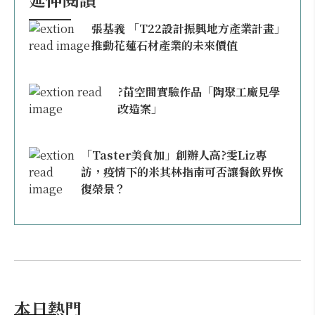
張基義 「T22設計振興地方產業計畫」
推動花蓮石材產業的未來價值
?苗空間實驗作品「陶聚工廠見學
改造案」
「Taster美食加」創辦人高?雯Liz專
訪，疫情下的米其林指南可否讓餐飲界恢
復榮景？
本日熱門