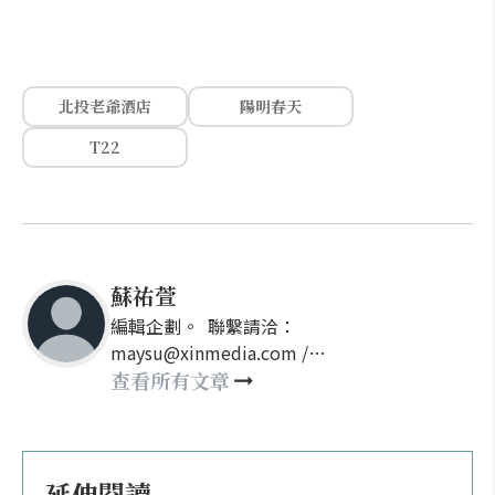
北投老爺酒店
陽明春天
T22
蘇祐萱
編輯企劃。 聯繫請洽：
maysu@xinmedia.com /
may860527@gmail.com
查看所有文章
延伸閱讀