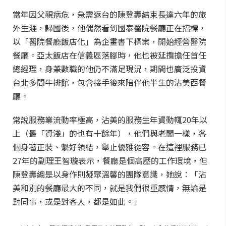
當年因父親病危，急需返台的陳登壽結束長達六年的旅
外生涯，歸國後，他偶然看到國泰醫院餐廳正在招標，
以「醫院餐廳飯店化」為企畫書下標案，開始經營醫院
餐廳。亞太飯店在信義區落腳時，他也被延攬擔任首任
總經理，身兼數職的他仍不滿足現況，期間也廣泛投資
台北多間牛排館，包含接手後來陪伴他半生的沾美西餐
廳。
常說服務業流動率極高，沾美的服務生年資動輒20年以
上（最「資淺」的也有十餘年），他們與老闆一樣，各
個身著正裝、繫好領結，舉止優雅從容。在這裡服務已
27年的副理王智璇表示，餐廳是個高壓的工作環境，但
陳登壽總是以身作則凝聚溫馨的團隊意識，她說：「沾
美和別的餐廳最大的不同，就是我們很重感情，無論是
對同事，或是對客人，都是如此。」