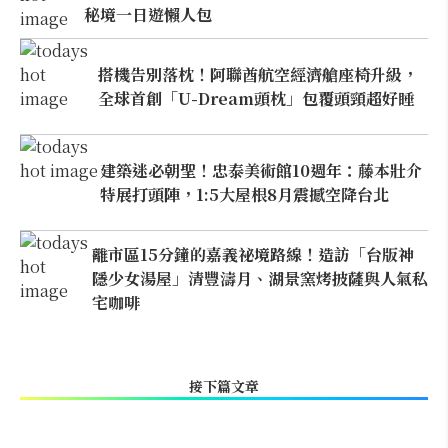
秘境一日遊懶人包
搭機告別落枕！阿聯酋航空經濟艙座椅升級，
全球首創「U-Dream頭枕」包覆頭頸超好睡
建築迷必朝聖！忠泰美術館10週年：藤本壯介
特展打頭陣，1:5大屋根8月震撼空降台北
離市區15分鐘的嘉義祕境路線！造訪「台版神
隱少女湯屋」清豐濤月、湖景窯烤披薩與人氣私
宅咖啡
接下篇文章