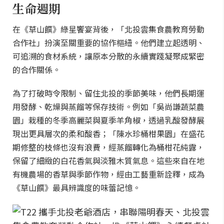
生命週期
在《草山饌》綠星饗宴背後，「北投雲集食農教育勞動
合作社」扮演至關重要的協作樞紐。他們建立起透明、
可追溯的食材系統，讓原本分散的永續實踐凝聚成緊密
的合作關係。
為了打破時令限制、留住北投的季節美味，他們長期運
用發酵、乾燥與蒸餾等保存技術。例如「吳尚謙蔬菜農
園」栽種的冬季高麗菜與夏季羊角椒，透過乳酸發酵展
現出更具層次的柔和酸香；「陳水珍桶柑果園」在盛花
期修整的枝條也沒有浪費，經蒸餾轉化為桶柑花純露，
保留了細緻的白花香氣與淡雅木質氣息。這些來自在地
有機農場的香草與季節作物，經由工藝重新詮釋，成為
《草山饌》最具辨識度的味蕾記憶。