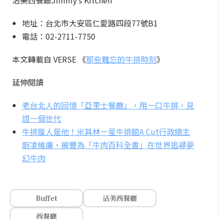
沾美西餐廳Jimmy's Kitchen
地址：台北市大安區仁愛路四段77號B1
電話：02-2711-7750
本文轉載自 VERSE 《
那些難忘的牛排時刻
》
延伸閱讀
老台北人的回憶「亞里士餐廳」，用一口牛排，見
證一個世代
牛排獵人是他！米其林一星牛排館A Cut行政總主
廚凌維廉，被譽為「牛肉百科全書」在世界追尋夢
幻牛肉
Buffet
沾美西餐廳
西餐廳