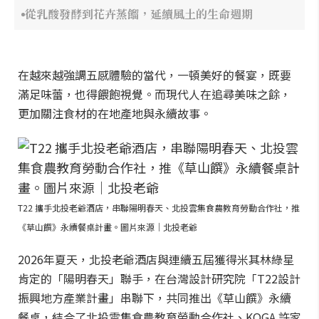
從乳酸發酵到花卉蒸餾，延續風土的生命週期
在越來越強調五感體驗的當代，一頓美好的餐宴，既要
滿足味蕾，也得餵飽視覺。而現代人在追尋美味之餘，
更加關注食材的在地產地與永續故事。
T22 攜手北投老爺酒店，串聯陽明春天、北投雲集食農教育勞動合作社，推
《草山饌》永續餐桌計畫。圖片來源｜北投老爺
2026年夏天，北投老爺酒店與連續五屆獲得米其林綠星
肯定的「陽明春天」聯手，在台灣設計研究院「T22設計
振興地方產業計畫」串聯下，共同推出《草山饌》永續
餐桌，結合了北投雲集食農教育勞動合作社、KOGA 許家