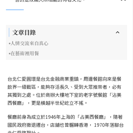
文章目錄
人情交流來自真心
在藝術裡用餐
台北仁愛圓環是台北金融商業重鎮，周邊餐館向來是餐
飲界一級戰區，能夠存活長久、受到大眾推崇者，必有
其獨到之處。位於商辦大樓地下室的老字號餐館「沾美
西餐廳」，更是橫越半世紀屹立不搖。
餐廳前身為成立於1946年上海的「占美西餐廳」，隨著
國民政府撤退遷台，店舖也曾輾轉香港， 1970年落腳台
北仁愛路現址。