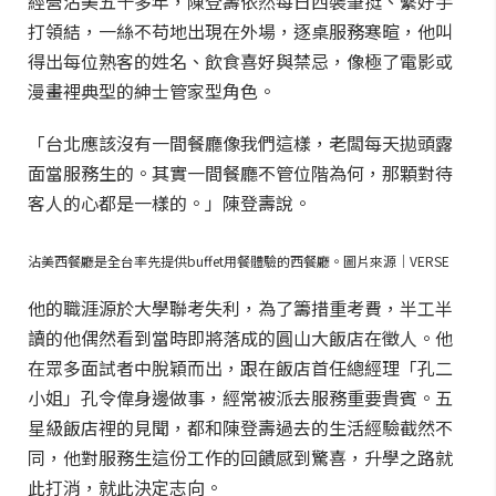
經營沾美五十多年，陳登壽依然每日西裝筆挺、繫好手
打領結，一絲不苟地出現在外場，逐桌服務寒暄，他叫
得出每位熟客的姓名、飲食喜好與禁忌，像極了電影或
漫畫裡典型的紳士管家型角色。
「台北應該沒有一間餐廳像我們這樣，老闆每天拋頭露
面當服務生的。其實一間餐廳不管位階為何，那顆對待
客人的心都是一樣的。」陳登壽說。
沾美西餐廳是全台率先提供buffet用餐體驗的西餐廳。圖片來源｜VERSE
他的職涯源於大學聯考失利，為了籌措重考費，半工半
讀的他偶然看到當時即將落成的圓山大飯店在徵人。他
在眾多面試者中脫穎而出，跟在飯店首任總經理「孔二
小姐」孔令偉身邊做事，經常被派去服務重要貴賓。五
星級飯店裡的見聞，都和陳登壽過去的生活經驗截然不
同，他對服務生這份工作的回饋感到驚喜，升學之路就
此打消，就此決定志向。