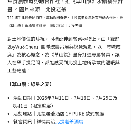
T22 攜手北投老爺酒店，串聯陽明春天、北投雲集食農教育勞動合作社，推
《草山饌》永續餐桌計畫 。圖片來源｜北投老爺
對土地價值的珍視，同樣延伸到餐桌器物上。由「雙好
2byWu&Chen」團隊統籌策展與視覺規劃，以「聚味成
席」為核心概念，為《草山饌》量身打造專屬餐具，讓
人在舉手投足間，都能感受到北投土地所承載的溫暖與
工藝底蘊。
【草山饌：綠星之宴】
活動日期｜2026年7月11日、7月18日、7月25日及
8月1日（限定晚宴）
活動地點｜北投老爺酒店 1F PURE 歐式餐廳
餐會資訊｜詳情請洽
北投老爺酒店