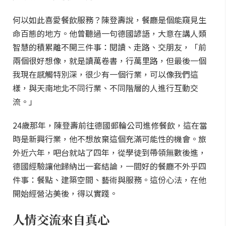
何以如此喜愛餐飲服務？陳登壽說，餐廳是個能窺見生
命百態的地方。他曾聽過一句德國諺語，大意在講人類
智慧的積累離不開三件事：閱讀、走路、交朋友，「前
兩個很好想像，就是讀萬卷書，行萬里路，但最後一個
我現在感觸特別深，很少有一個行業，可以像我們這
樣，與天南地北不同行業、不同階層的人進行互動交
流。」
24歲那年，陳登壽前往德國郵輪公司進修餐飲，這在當
時是新興行業，他不想放棄這個充滿可能性的機會。旅
外近六年，吧台就站了四年，從學徒到帶領無數後進，
德國經驗讓他歸納出一套結論，一間好的餐廳不外乎四
件事：餐點、建築空間、藝術與服務。這份心法，在他
開始經營沾美後，得以實踐。
人情交流來自真心