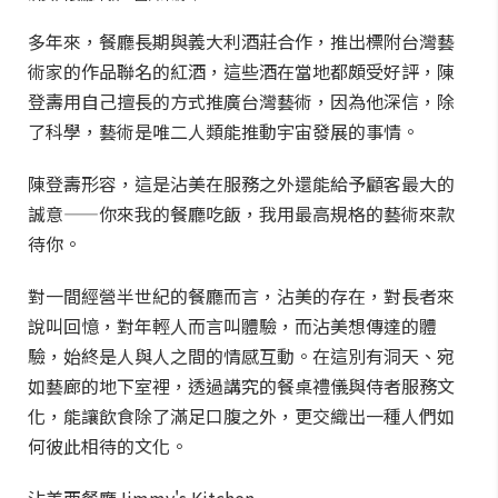
多年來，餐廳長期與義大利酒莊合作，推出標附台灣藝
術家的作品聯名的紅酒，這些酒在當地都頗受好評，陳
登壽用自己擅長的方式推廣台灣藝術，因為他深信，除
了科學，藝術是唯二人類能推動宇宙發展的事情。
陳登壽形容，這是沾美在服務之外還能給予顧客最大的
誠意——你來我的餐廳吃飯，我用最高規格的藝術來款
待你。
對一間經營半世紀的餐廳而言，沾美的存在，對長者來
說叫回憶，對年輕人而言叫體驗，而沾美想傳達的體
驗，始終是人與人之間的情感互動。在這別有洞天、宛
如藝廊的地下室裡，透過講究的餐桌禮儀與侍者服務文
化，能讓飲食除了滿足口腹之外，更交織出一種人們如
何彼此相待的文化。