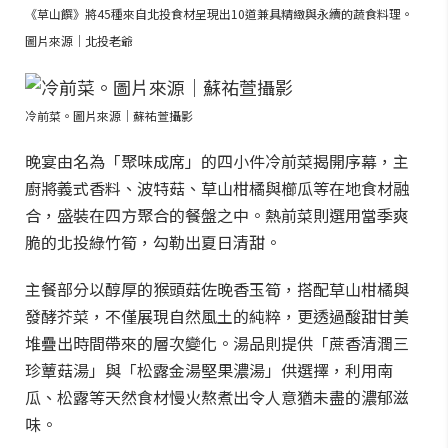
《草山饌》將45種來自北投食材呈現出10道兼具精緻與永續的蔬食料理。
圖片來源｜北投老爺
冷前菜。圖片來源｜蘇祐萱攝影
晚宴由名為「聚味成席」的四小件冷前菜揭開序幕，主
廚將義式香料、波特菇、草山柑橘與櫛瓜等在地食材融
合，盛裝在四方聚合的餐盤之中。熱前菜則選用當季爽
脆的北投綠竹筍，勾勒出夏日清甜。
主餐部分以醇厚的猴頭菇佐晚香玉筍，搭配草山柑橘與
發酵芥菜，不僅展現自然風土的純粹，更透過酸甜甘美
堆疊出時間帶來的層次變化。湯品則提供「蔗香清潤三
珍蕈菇湯」與「松露金湯堅果濃湯」供選擇，利用南
瓜、松露等天然食材慢火熬煮出令人意猶未盡的濃郁滋
味。