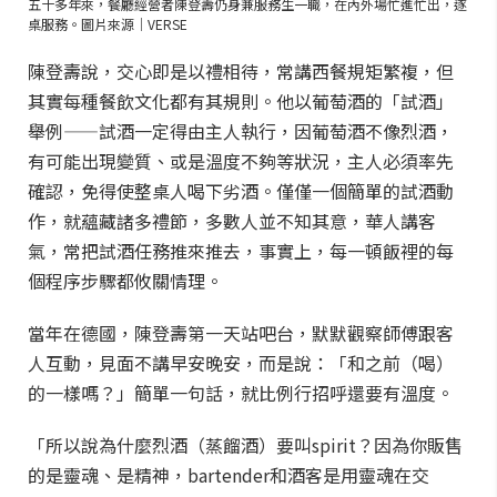
五十多年來，餐廳經營者陳登壽仍身兼服務生一職，在內外場忙進忙出，逐
桌服務。圖片來源｜VERSE
陳登壽說，交心即是以禮相待，常講西餐規矩繁複，但
其實每種餐飲文化都有其規則。他以葡萄酒的「試酒」
舉例——試酒一定得由主人執行，因葡萄酒不像烈酒，
有可能出現變質、或是溫度不夠等狀況，主人必須率先
確認，免得使整桌人喝下劣酒。僅僅一個簡單的試酒動
作，就蘊藏諸多禮節，多數人並不知其意，華人講客
氣，常把試酒任務推來推去，事實上，每一頓飯裡的每
個程序步驟都攸關情理。
當年在德國，陳登壽第一天站吧台，默默觀察師傅跟客
人互動，見面不講早安晚安，而是說：「和之前（喝）
的一樣嗎？」簡單一句話，就比例行招呼還要有溫度。
「所以說為什麼烈酒（蒸餾酒）要叫spirit？因為你販售
的是靈魂、是精神，bartender和酒客是用靈魂在交