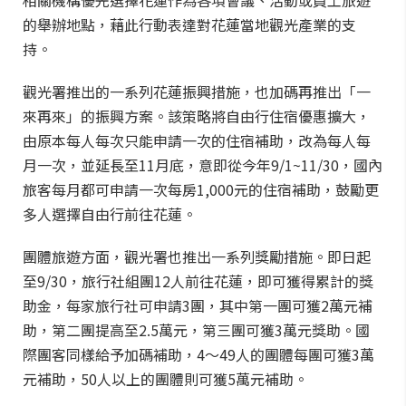
相關機構優先選擇花蓮作為各項會議、活動或員工旅遊
的舉辦地點，藉此行動表達對花蓮當地觀光產業的支
持。
觀光署推出的一系列花蓮振興措施，也加碼再推出「一
來再來」的振興方案。該策略將自由行住宿優惠擴大，
由原本每人每次只能申請一次的住宿補助，改為每人每
月一次，並延長至11月底，意即從今年9/1~11/30，國內
旅客每月都可申請一次每房1,000元的住宿補助，鼓勵更
多人選擇自由行前往花蓮。
團體旅遊方面，觀光署也推出一系列獎勵措施。即日起
至9/30，旅行社組團12人前往花蓮，即可獲得累計的獎
助金，每家旅行社可申請3團，其中第一團可獲2萬元補
助，第二團提高至2.5萬元，第三團可獲3萬元獎助。國
際團客同樣給予加碼補助，4～49人的團體每團可獲3萬
元補助，50人以上的團體則可獲5萬元補助。