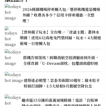
2026桃園機場停車懶人包／要停桃機還是機場
外圍？收費各多少？信用卡停車優惠一次整
理！
【雲林親子玩水】全台唯一「虎爺主題」叢林水
樂園！虎尾632高地免門票回歸，玩水＋4大順遊
秘境一日遊懶人包
搭機告別落枕！阿聯酋航空經濟艙座椅升級，
全球首創「U-Dream頭枕」包覆頭頸超好睡
建築迷必朝聖！忠泰美術館10週年：藤本壯介
特展打頭陣，1:5大屋根8月震撼空降台北
離市區15分鐘的嘉義祕境路線！造訪「台版神
隱少女湯屋」清豐濤月、湖景窯烤披薩與人氣私