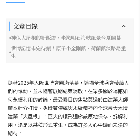
文章目錄
神似大屋根的新飯店，坐擁明石海峽絕景今夏開幕
世博記憶未完待續！原子小金剛館、荷蘭館淡路島重
生
隨著2025年大阪世博會圓滿落幕，這場全球盛會帶給人
們的悸動，並未隨著展期結束消散。在眾多關於場館如
何永續利用的討論，最受矚目的焦點莫過於由建築大師
藤本壯介打造、象徵著傳統與永續精神的全球最大木造
建築「大屋根」。巨大的環形迴廊該原地保存、拆解利
用，還是以某種形式重生，成為許多人心中懸而未決的
期待。