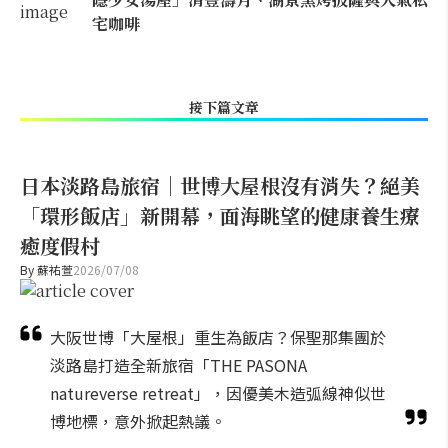
宅咖啡
接下篇文章
日本淡路島旅宿｜世博大屋根沒有消失？絕美
「環形飯店」新開幕，面海眺望的健康養生療
癒度假村
By
蘇祐萱
2026/07/08
大阪世博「大屋根」重生為飯店？保聖那集團於
淡路島打造全新旅宿「THE PASONA
natureverse retreat」，因優美木造弧線神似世
博地標，意外掀起熱議。