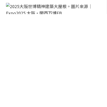
2025大阪世博精神建築大屋根。圖片來源｜
Expo2025 大阪・関西万博
FB
神似大屋根的新飯店，坐擁明石海峽
絕景今夏開幕
在這股討論聲浪中，致力於地方創生的保聖那集團
（Pasona Group），提出了一個令人驚喜的答案。兵庫
縣淡路島全新飯店「THE PASONA natureverse
retreat」，其優美的木造弧形外觀、溫潤的曲線結構與
世博「大屋根」有著驚人相似度，於今（2026）年 6 月
開幕。有趣的是，先前還沒正式營運就在社群上引發瘋
傳，網友紛紛猜測：「大屋根是不是以飯店的形式，在
淡路島重生了？」