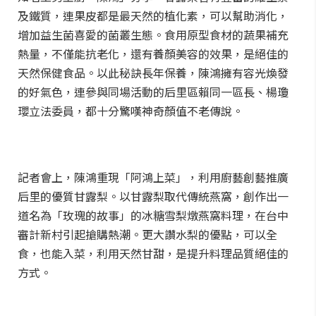
及鐵質，連果皮都是最天然的植化素，可以幫助消化，
增加益生菌喜愛的菌叢生態。食用原型食材的蔬果補充
熱量，不僅能抗老化，還有養顏美容的效果，是絕佳的
天然保健食品。以此秘訣長年保養，陳鴻擁有容光煥發
的好氣色，連參與同場活動的后里區賴同一區長、楊瓊
瓔立法委員，都十分驚嘆神奇顏值不老傳說。
記者會上，陳鴻重現「阿鴻上菜」，利用廚藝創藝推廣
后里的優質甘露梨。以甘露梨取代傳統燕窩，創作出一
道名為「玫瑰的故事」的冰糖雪梨燉燕窩料理，在台中
審計新村引起搶購熱潮。更大讚水梨的優點，可以全
食，也能入菜，利用天然甘甜，是提升料理品質絕佳的
方式。