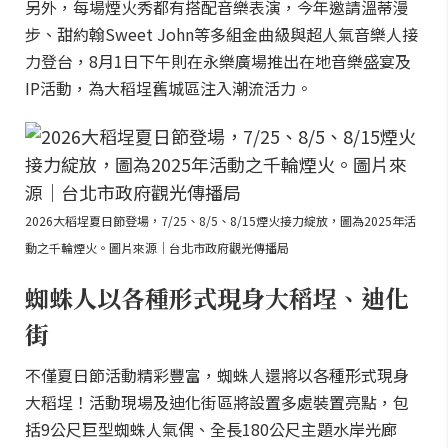
另外，每場煙火秀都有搭配音樂表演，今年邀請溫蒂漫
步、甜約翰Sweet John等多組金曲級與超人氣音樂人接
力登台，8月1日下午則在永樂廣場推出在地音樂盛宴及
IP活動，為大稻埕舊城區注入潮流活力。
2026大稻埕夏日節登場，7/25、8/5、8/15煙火接力綻放，圖為2025年活
動之千輪煙火。圖片來源｜台北市政府觀光傳播局
蜘蛛人以各種形式現身大稻埕、迪化
街
不僅夏日節活動精彩豐富，蜘蛛人還將以各種形式現身
大稻埕！活動現場及迪化街區將設置多處裝置亮點，包
括9公尺巨型蜘蛛人氣偶、全長180公尺主題水岸光廊