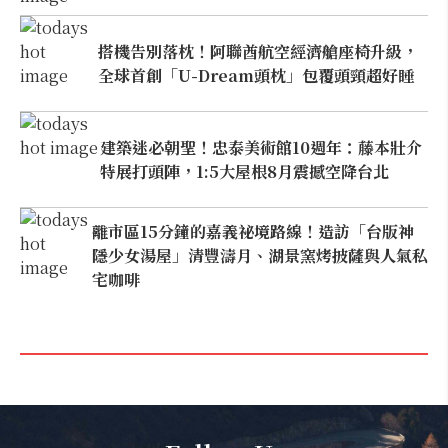
搭機告別落枕！阿聯酋航空經濟艙座椅升級，
全球首創「U-Dream頭枕」包覆頭頸超好睡
建築迷必朝聖！忠泰美術館10週年：藤本壯介
特展打頭陣，1:5大屋根8月震撼空降台北
離市區15分鐘的嘉義祕境路線！造訪「台版神
隱少女湯屋」清豐濤月、湖景窯烤披薩與人氣私
宅咖啡