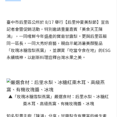
臺中市后里區公所於 8/17 舉行【后里仲夏美梨節】宣告
記者會暨促銷活動，特別邀請重量嘉賓「美食天王陳
鴻」，一同嚐鮮今年盛產的寶島甘露梨。更與后里區賴
同一區長，一同大秀好廚藝，親自示範消暑美顏聖品
「玫瑰冰糖雪梨燕窩」，並讚賞「吃當令食在地」的ESG
永續精神，以創新料理詮釋台灣水果之美。
▲「玫瑰冰糖雪梨燕窩」嚴選食材：后里水梨、冰糖紅
棗木耳、高級燕窩、有機玫瑰醬、冰塊
知名型男主廚「陳鴻」分享，甘露梨含有豐富的維生素