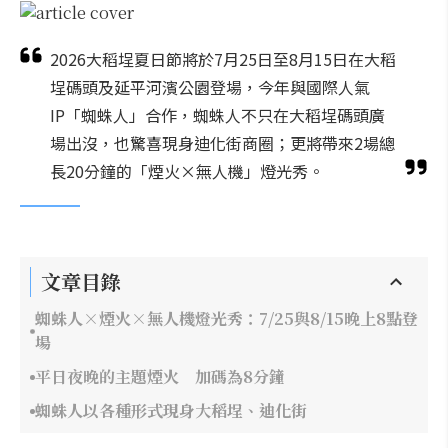
2026大稻埕夏日節將於7月25日至8月15日在大稻
埕碼頭及延平河濱公園登場，今年與國際人氣
IP「蜘蛛人」合作，蜘蛛人不只在大稻埕碼頭廣
場出沒，也驚喜現身迪化街商圈；更將帶來2場總
長20分鐘的「煙火×無人機」燈光秀。
文章目錄
蜘蛛人×煙火×無人機燈光秀：7/25與8/15晚上8點登
場
平日夜晚的主題煙火 加碼為8分鐘
蜘蛛人以各種形式現身大稻埕、迪化街