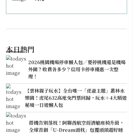
本日熱門
2026桃園機場停車懶人包／要停桃機還是機場
外圍？收費各多少？信用卡停車優惠一次整
理！
【雲林親子玩水】全台唯一「虎爺主題」叢林水
樂園！虎尾632高地免門票回歸，玩水＋4大順遊
秘境一日遊懶人包
搭機告別落枕！阿聯酋航空經濟艙座椅升級，
全球首創「U-Dream頭枕」包覆頭頸超好睡