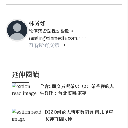
林芳如
欣傳媒資深採訪編輯。
sasalin@xinmedia.com／
happy21917@gmail.com
查看所有文章
延伸閱讀
全台5間文青喫茶店（2）茶香裡的人
生哲理：台北 臻味茶苑
DIZO蜘蛛人新車發表會 南北單車
女神直播助陣