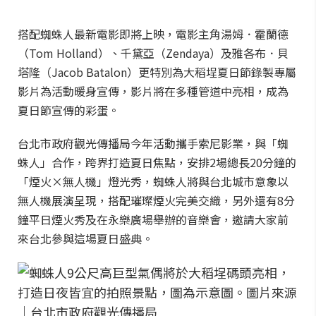
搭配蜘蛛人最新電影即將上映，電影主角湯姆．霍蘭德
（Tom Holland）、千黛亞（Zendaya）及雅各布．貝
塔隆（Jacob Batalon）更特別為大稻埕夏日節錄製專屬
影片為活動暖身宣傳，影片將在多種管道中亮相，成為
夏日節宣傳的彩蛋。
台北市政府觀光傳播局今年活動攜手索尼影業，與「蜘
蛛人」合作，跨界打造夏日焦點，安排2場總長20分鐘的
「煙火×無人機」燈光秀，蜘蛛人將與台北城市意象以
無人機展演呈現，搭配璀璨煙火完美交織，另外還有8分
鐘平日煙火秀及在永樂廣場舉辦的音樂會，邀請大家前
來台北參與這場夏日盛典。