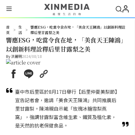
搜尋
首
生
響應ESG，吃當令食在地，「美食天王陳鴻」以創新料理詮
>
>
頁
活
釋后里甘露梨之美
響應ESG，吃當令食在地，「美食天王陳鴻」
以創新料理詮釋后里甘露梨之美
By
洪麗明
2024/08/18
臺中市后里區於8月17日舉行【后里仲夏美梨節】
宣告記者會，邀請「美食天王陳鴻」共同推廣后
里甘露梨。陳鴻親自示範「玫瑰冰糖雪梨燕
窩」，強調甘露梨富含維生素、鐵質及植化素，
是天然的抗老保健食品。