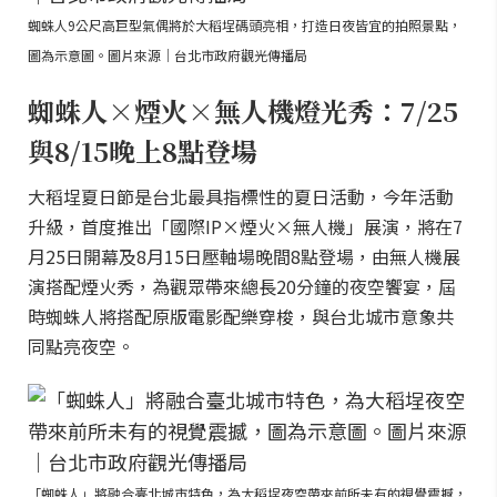
蜘蛛人9公尺高巨型氣偶將於大稻埕碼頭亮相，打造日夜皆宜的拍照景點，
圖為示意圖。圖片來源｜台北市政府觀光傳播局
蜘蛛人×煙火×無人機燈光秀：7/25
與8/15晚上8點登場
大稻埕夏日節是台北最具指標性的夏日活動，今年活動
升級，首度推出「國際IP×煙火×無人機」展演，將在7
月25日開幕及8月15日壓軸場晚間8點登場，由無人機展
演搭配煙火秀，為觀眾帶來總長20分鐘的夜空饗宴，屆
時蜘蛛人將搭配原版電影配樂穿梭，與台北城市意象共
同點亮夜空。
「蜘蛛人」將融合臺北城市特色，為大稻埕夜空帶來前所未有的視覺震撼，