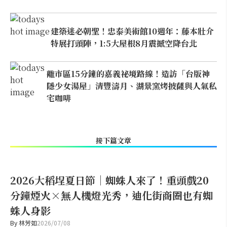
建築迷必朝聖！忠泰美術館10週年：藤本壯介
特展打頭陣，1:5大屋根8月震撼空降台北
離市區15分鐘的嘉義祕境路線！造訪「台版神
隱少女湯屋」清豐濤月、湖景窯烤披薩與人氣私
宅咖啡
接下篇文章
2026大稻埕夏日節｜蜘蛛人來了！重頭戲20
分鐘煙火×無人機燈光秀，迪化街商圈也有蜘
蛛人身影
By
林芳如
2026/07/08