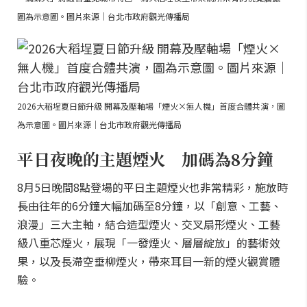
圖為示意圖。圖片來源｜台北市政府觀光傳播局
2026大稻埕夏日節升級 開幕及壓軸場「煙火×無人機」首度合體共演，圖
為示意圖。圖片來源｜台北市政府觀光傳播局
平日夜晚的主題煙火 加碼為8分鐘
8月5日晚間8點登場的平日主題煙火也非常精彩，施放時
長由往年的6分鐘大幅加碼至8分鐘，以「創意、工藝、
浪漫」三大主軸，結合造型煙火、交叉扇形煙火、工藝
級八重芯煙火，展現「一發煙火、層層綻放」的藝術效
果，以及長滯空垂柳煙火，帶來耳目一新的煙火觀賞體
驗。