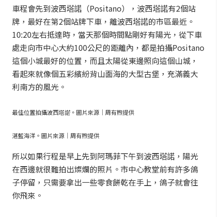
車程會先到波西塔諾（Positano），波西塔諾有2個站
牌，最好在第2個站牌下車，離波西塔諾的市區最近。
10:20左右抵達時，當天那個時間點剛好有陽光，從下車
處走向市中心大約100公尺的距離內，都是拍攝Positano
這個小城最好的位置，而且太陽從東邊照向這個山城，
看起來就像個五彩繽紛背山面海的大型古堡，充滿義大
利南方的風光。
最佳位置拍攝波西塔諾。圖片來源｜周有煦提供
湛藍海洋。圖片來源｜周有煦提供
所以如果行程是早上先到阿瑪菲下午到波西塔諾，陽光
在西邊就很難拍出燦爛的照片。市中心教堂前有許多鴿
子停留，只需要拿出一些零食餅乾在手上，鴿子就會往
你飛來。