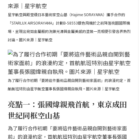
星宇航空與殿堂級日本藝術家空山基（Hajime SORAYAMA）攜手合作的
「STARLUX AIRSORAYAMA」計劃B-58553銀色飛機於之前降落桃園國際機
場，呈現出宛如金屬般的洗鍊光澤與金屬美感的塗裝一亮相便引發各界熱烈
討論。圖片來源｜星宇航空
為了履行合作初期「要將這件藝術品親自開到藝術家面前」的浪漫約定，首
航航班特別由星宇航空董事長張國煒親自執飛。圖片來源｜星宇航空
亮點一：張國煒親飛首航，東京成田
世紀同框空山基
為了履行合作初期「要將這件藝術品親自開到藝術家面
前」的浪漫約定，首航航班特別由星宇航空董事長張國