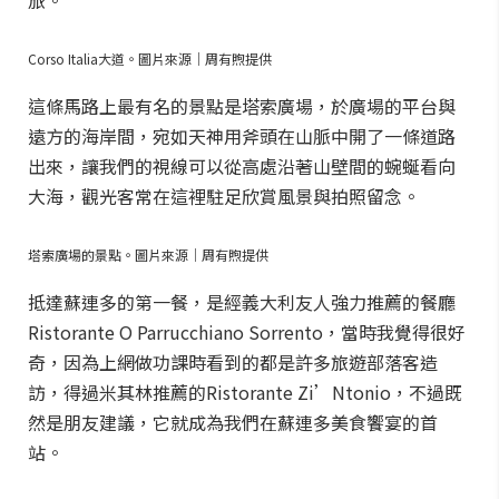
旅。
Corso Italia大道。圖片來源｜周有煦提供
這條馬路上最有名的景點是塔索廣場，於廣場的平台與
遠方的海岸間，宛如天神用斧頭在山脈中開了一條道路
出來，讓我們的視線可以從高處沿著山壁間的蜿蜒看向
大海，觀光客常在這裡駐足欣賞風景與拍照留念。
塔索廣場的景點。圖片來源｜周有煦提供
抵達蘇連多的第一餐，是經義大利友人強力推薦的餐廳
Ristorante O Parrucchiano Sorrento，當時我覺得很好
奇，因為上網做功課時看到的都是許多旅遊部落客造
訪，得過米其林推薦的Ristorante Zi’Ntonio，不過既
然是朋友建議，它就成為我們在蘇連多美食饗宴的首
站。