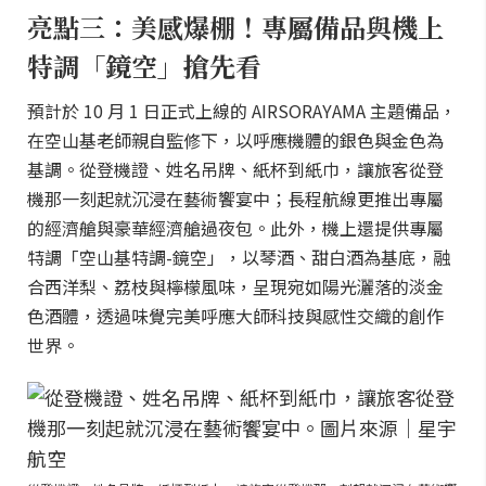
亮點三：美感爆棚！專屬備品與機上
特調「鏡空」搶先看
預計於 10 月 1 日正式上線的 AIRSORAYAMA 主題備品，
在空山基老師親自監修下，以呼應機體的銀色與金色為
基調。從登機證、姓名吊牌、紙杯到紙巾，讓旅客從登
機那一刻起就沉浸在藝術饗宴中；長程航線更推出專屬
的經濟艙與豪華經濟艙過夜包。此外，機上還提供專屬
特調「空山基特調-鏡空」，以琴酒、甜白酒為基底，融
合西洋梨、荔枝與檸檬風味，呈現宛如陽光灑落的淡金
色酒體，透過味覺完美呼應大師科技與感性交織的創作
世界。