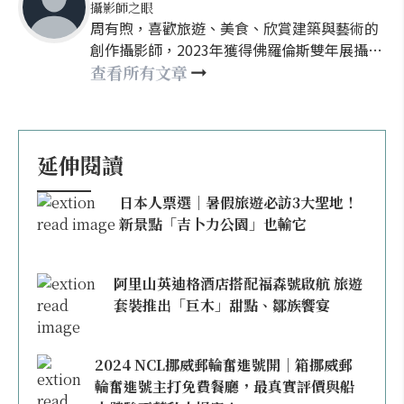
攝影師之眼
周有煦，喜歡旅遊、美食、欣賞建築與藝術的
創作攝影師，2023年獲得佛羅倫斯雙年展攝影
類主席特別提及獎，現任欣講堂、Sony數位教
查看所有文章
室攝影講師，創辦攝影獵人製造所線上學院，
並為欣傳媒專欄作者。周有煦曾榮獲Sony、
IPA、Px3等國際攝影大賽多次獎項，自稱時空
的旅人，目前在地球擔任接待中。
延伸閱讀
日本人票選｜暑假旅遊必訪3大聖地！
新景點「吉卜力公園」也輸它
阿里山英迪格酒店搭配福森號啟航 旅遊
套裝推出「巨木」甜點、鄒族饗宴
2024 NCL挪威郵輪奮進號開｜箱挪威郵
輪奮進號主打免費餐廳，最真實評價與船