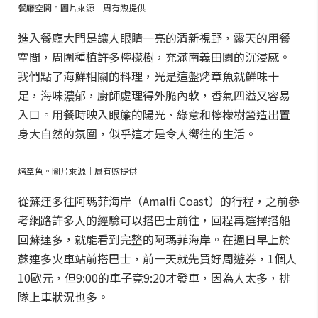
餐廳空間。圖片來源｜周有煦提供
進入餐廳大門是讓人眼睛一亮的清新視野，露天的用餐
空間，周圍種植許多檸檬樹，充滿南義田園的沉浸感。
我們點了海鮮相關的料理，光是這盤烤章魚就鮮味十
足，海味濃郁，廚師處理得外脆內軟，香氣四溢又容易
入口。用餐時映入眼簾的陽光、綠意和檸檬樹營造出置
身大自然的氛圍，似乎這才是令人嚮往的生活。
烤章魚。圖片來源｜周有煦提供
從蘇連多往阿瑪菲海岸（Amalfi Coast）的行程，之前參
考網路許多人的經驗可以搭巴士前往，回程再選擇搭船
回蘇連多，就能看到完整的阿瑪菲海岸。在週日早上於
蘇連多火車站前搭巴士，前一天就先買好周遊券，1個人
10歐元，但9:00的車子竟9:20才發車，因為人太多，排
隊上車狀況也多。