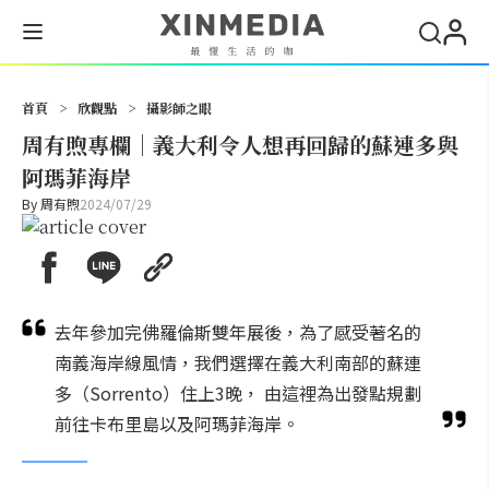
搜尋
首頁
>
欣觀點
>
攝影師之眼
周有煦專欄｜義大利令人想再回歸的蘇連多與
阿瑪菲海岸
By
周有煦
2024/07/29
去年參加完佛羅倫斯雙年展後，為了感受著名的
南義海岸線風情，我們選擇在義大利南部的蘇連
多（Sorrento）住上3晚， 由這裡為出發點規劃
前往卡布里島以及阿瑪菲海岸。