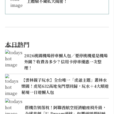
上體驗不藏私大揭密！
本日熱門
2026桃園機場停車懶人包／要停桃機還是機場
外圍？收費各多少？信用卡停車優惠一次整
理！
【雲林親子玩水】全台唯一「虎爺主題」叢林水
樂園！虎尾632高地免門票回歸，玩水＋4大順遊
秘境一日遊懶人包
搭機告別落枕！阿聯酋航空經濟艙座椅升級，
全球首創「U-Dream頭枕」包覆頭頸超好睡