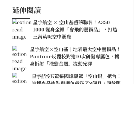
延伸閱讀
星宇航空 × 空山基重磅聯名！A350-
1000 變身金銀「會飛的藝術品」，打造
三萬英呎空中藝廊
星宇航空×空山基｜地表最大空中藝術品！
Pantone反覆校對逾10次研發專屬色，機
身折射「液態金屬」流動光澤
星宇航空K董張國煒親駕「空山銀」抵台！
實機光是塗裝與調色就花了8個月，同款限
量模型上架即秒殺