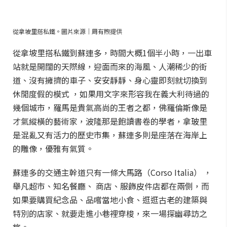
從拿坡里搭私鐵。圖片來源｜周有煦提供
從拿坡里搭私鐵到蘇連多，時間大概1個半小時，一出車
站就是開闊的天際線，迎面而來的海風、人潮稀少的街
道、沒有擁擠的車子、安安靜靜、身心靈即刻就切換到
休閒度假的模式 ，如果用文字來形容我在義大利待過的
幾個城市，羅馬是貴氣高尚的王者之都，佛羅倫斯像是
才氣縱橫的藝術家，波隆那是飽讀書卷的學者，拿玻里
是混亂又有活力的歷史市集，蘇連多則是座落在海岸上
的雕像，優雅有氣質。
蘇連多的交通主幹道只有一條大馬路（Corso Italia） ，
舉凡超市、知名餐廳、 商店、服飾皮件店都在兩側，而
如果要購買紀念品、品嚐當地小食、逛逛古老的建築與
特別的店家、就要走進小巷裡穿梭，來一場探幽尋訪之