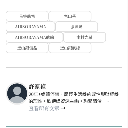
星宇航空
空山基
AIRSORAYAMA
張國煒
AIRSORAYAMA航線
木村光希
空山銀備品
空山銀航線
許家禎
20年+媒體淬鍊，歷經生活線的感性與財經線
的理性。欣傳媒資深主編。聯繫請洽：
nellyhsu@xinmedia.com
查看所有文章