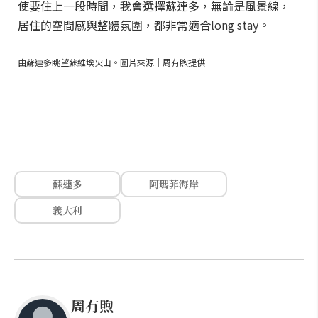
使要住上一段時間，我會選擇蘇連多，無論是風景線，
居住的空間感與整體氛圍，都非常適合long stay。
由蘇連多眺望蘇維埃火山。圖片來源｜周有煦提供
蘇連多
阿瑪菲海岸
義大利
周有煦