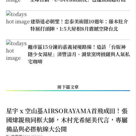
建築迷必朝聖！忠泰美術館10週年：藤本壯介
特展打頭陣，1:5大屋根8月震撼空降台北
離市區15分鐘的嘉義祕境路線！造訪「台版神
隱少女湯屋」清豐濤月、湖景窯烤披薩與人氣私
宅咖啡
接下篇文章
星宇 x 空山基AIRSORAYAMA首飛成田！張
國煒親飛同框大師，木村光希絕美代言，專屬
備品與必搭航線大公開