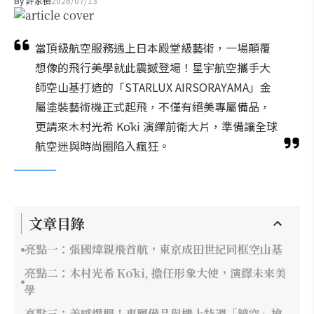
By
許家禎
2026/07/13
當頂級航空服務遇上日本殿堂級藝術，一場顛覆
想像的飛行美學就此震撼登場！星宇航空攜手大
師空山基打造的「STARLUX AIRSORAYAMA」金
屬塗裝藝術機正式起飛，不僅有絕美專屬備品，
更請來木村光希 Kōki 演繹前衛大片，準備讓全球
航空迷與時尚圈陷入瘋狂。
文章目錄
亮點一：張國煒親飛首航，東京成田世紀同框空山基
亮點二：木村光希 Kōki, 擔任形象大使，演繹未來美
學
亮點三：美感爆棚！專屬備品與機上特調「鏡空」搶