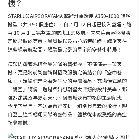
機？
STARLUX AIRSORAYAMA 藝術計畫選用 A350-1000 旗艦
機型（共 350 個座位），自 7 月 12 日起已投入營運，隨
著 10 月 1 日完整主題航班正式啟航，未來這台藝術機將
定期飛航於東京、鳳凰城以及布拉格等航線，讓旅客在
這些絕美航點間，體驗最完整的星宇航空藝術特展！
這架閃耀著洗鍊金屬光澤的藝術機，不僅僅是一架客
機，更是將前衛藝術與極致服務完美結合的「空中藝
廊」。無論你是衝著超生火的專屬備品、充滿儀式感的
「鏡空」特調，還是單純想朝聖大師級的設計美學，都
強烈建議及早鎖定東京、鳳凰城或布拉格的主題航班。
今年下半年，不妨為自己安排一趟別具意義的飛行，親
自登上這架翱翔天際的藝術品，體驗從未感受過的高空
視覺震撼！