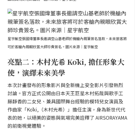
星宇航空張國煒董事長邀請空山基老師於機艙內親筆簽名落款，未來旅客將
可於客艙內親眼欣賞大師珍貴簽名。圖片來源｜星宇航空
亮點二：木村光希 Kōki, 擔任形象大
使，演繹未來美學
本次計畫發布的形象影片與全新機上安全影片引發熱烈
討論。官方正式公開由日本天王巨星木村拓哉與歌手工
藤靜香的二女兒、兼具國際舞台經驗的模特兒女演員及
作曲家「Kōki,（木村光希）」擔任主演，身為新世代代
表的她，以絕美的姿態與氣場完美詮釋了 AIRSORAYAMA
的前衛視覺體驗。