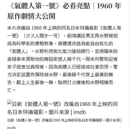
《氣體人第一號》必看亮點｜1960 年
原作劇情大公開
本片改編自 1960 年上映的同名日本特攝電影《氣體人第
一號》（ガス人間㐧一号），劇情講述男主角水野被迫
成為科學家的實驗對象，身體遭改造為能自由氣化的
「氣體人」。水野利用氣化能力搶劫銀行，並將竊來的
金錢拿來資助他的舞蹈家戀人藤千代。岡本刑警和記者
京子追查出真相後，因為氣體人已經造成社會恐慌，警
方決定設置炸彈除掉水野。最後藤千代穿上最美的舞
衣，獻上人生最後一舞，點燃打火機後和水野相擁而
亡。
日劇《氣體人第一號》改編自1960 年上映的同名日本特攝電影。圖片來源 |
imdb