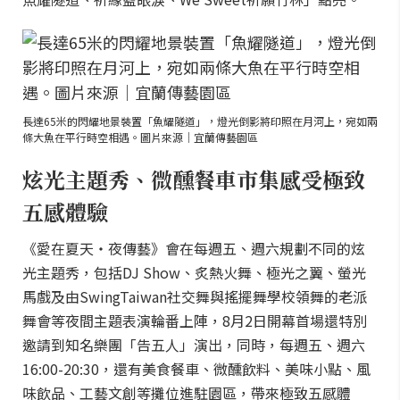
長達65米的閃耀地景裝置「魚耀隧道」，燈光倒影將印照在月河上，宛如兩
條大魚在平行時空相遇。圖片來源｜宜蘭傳藝園區
炫光主題秀、微醺餐車市集感受極致
五感體驗
《愛在夏天・夜傳藝》會在每週五、週六規劃不同的炫
光主題秀，包括DJ Show、炙熱火舞、極光之翼、螢光
馬戲及由SwingTaiwan社交舞與搖擺舞學校領舞的老派
舞會等夜間主題表演輪番上陣，8月2日開幕首場還特別
邀請到知名樂團「告五人」演出，同時，每週五、週六
16:00-20:30，還有美食餐車、微醺飲料、美味小點、風
味飲品、工藝文創等攤位進駐園區，帶來極致五感體