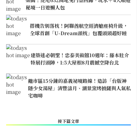
樂園！虎尾632高地免門票回歸，玩水＋4大順遊
秘境一日遊懶人包
搭機告別落枕！阿聯酋航空經濟艙座椅升級，
全球首創「U-Dream頭枕」包覆頭頸超好睡
建築迷必朝聖！忠泰美術館10週年：藤本壯介
特展打頭陣，1:5大屋根8月震撼空降台北
離市區15分鐘的嘉義祕境路線！造訪「台版神
隱少女湯屋」清豐濤月、湖景窯烤披薩與人氣私
宅咖啡
接下篇文章