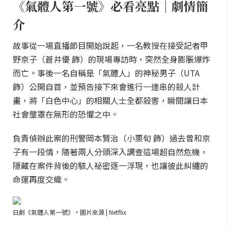
《氣體人第一號》必看亮點｜劇情簡
介
故事從一場直播節目開始說起，一名教授在接受記者甲
野京子（蒼井優 飾）的現場專訪時，突然全身膨脹爆炸
而亡。事後一名自稱是「氣體人」的神秘男子（UTA
飾）公開自首，並預告接下來會進行一連串的殺人計
畫，將「白色中心」的相關人士全都殺害，瞬間讓日本
社會壟罩在無形的恐懼之中。
負責偵辦此案的刑警岡本賢治（小栗旬 飾）過去曾和京
子有一段情，隨著兩人分頭深入調查這場超自然危機，
隱藏在案件背後的駭人祕密逐一浮現，也讓彼此糾纏的
命運再度交織。
日劇《氣體人第一號》。圖片來源 | Netflix