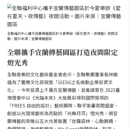
全聯福利中心攜手宜蘭傳藝園區於今夏舉辦《愛在夏天・夜傳藝》夜間活
動。圖片來源｜宜蘭傳藝園區
全聯攜手宜蘭傳藝園區打造夜間限定
燈光秀
全聯善美的文化藝術基金會表示，全聯集團董事長林敏
雄為了響應文化部政策「以ESG之名推動企業投資文
化」，今年投資上千萬在宜蘭傳藝，並邀請曾在 2023臺
灣燈會中以《光鑰未來》大放異彩得到國際獎項的
「FREES 自由的設計」藝術團隊，聯手策畫夜間盛宴，
創造以光環境藝術為亮點的「光舞月河」燈光秀，將宜
蘭傳藝的夜晚以五大光景裝置「迷霧森林、心動鵲橋、
魚耀隧道、祈緣藍眼淚、We Sweet祈願竹林」點亮。