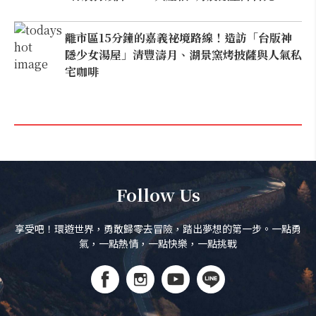
離市區15分鐘的嘉義祕境路線！造訪「台版神
隱少女湯屋」清豐濤月、湖景窯烤披薩與人氣私
宅咖啡
Follow Us
享受吧！環遊世界，勇敢歸零去冒險，踏出夢想的第一步。一點勇
氣，一點熱情，一點快樂，一點挑戰