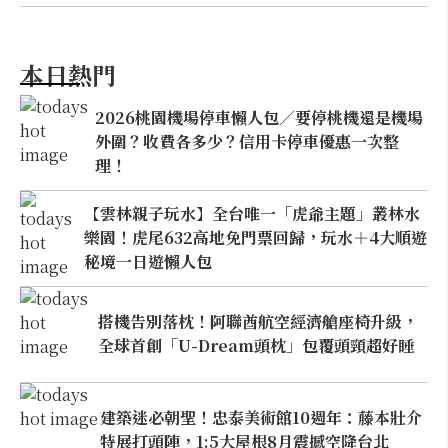
本日熱門
2026桃園機場停車懶人包／要停桃機還是機場
外圍？收費各多少？信用卡停車優惠一次整
理！
【雲林親子玩水】全台唯一「虎爺主題」叢林水
樂園！虎尾632高地免門票回歸，玩水＋4大順遊
秘境一日遊懶人包
搭機告別落枕！阿聯酋航空經濟艙座椅升級，
全球首創「U-Dream頭枕」包覆頭頸超好睡
建築迷必朝聖！忠泰美術館10週年：藤本壯介
特展打頭陣，1:5大屋根8月震撼空降台北