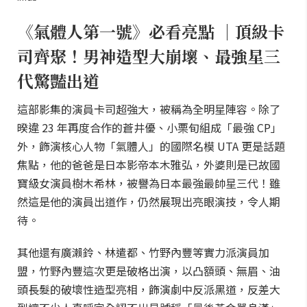
《氣體人第一號》必看亮點 ｜頂級卡
司齊聚！男神造型大崩壞、最強星三
代驚豔出道
這部影集的演員卡司超強大，被稱為全明星陣容。除了
暌違 23 年再度合作的蒼井優、小栗旬組成「最強 CP」
外，飾演核心人物「氣體人」的國際名模 UTA 更是話題
焦點，他的爸爸是日本影帝本木雅弘，外婆則是已故國
寶級女演員樹木希林，被譽為日本最強最帥星三代！雖
然這是他的演員出道作，仍然展現出亮眼演技，令人期
待。
其他還有廣瀨鈴、林遣都、竹野內豐等實力派演員加
盟，竹野內豐這次更是破格出演，以凸額頭、無眉、油
頭長髮的破壞性造型亮相，飾演劇中反派黑道，反差大