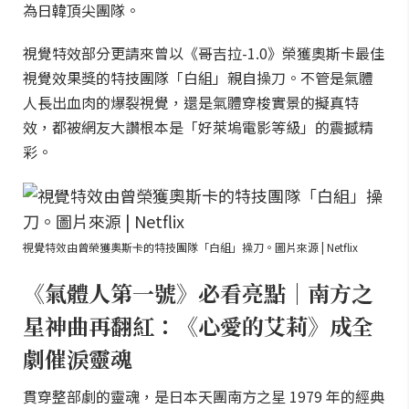
為日韓頂尖團隊。
視覺特效部分更請來曾以《哥吉拉-1.0》榮獲奧斯卡最佳
視覺效果獎的特技團隊「白組」親自操刀。不管是氣體
人長出血肉的爆裂視覺，還是氣體穿梭實景的擬真特
效，都被網友大讚根本是「好萊塢電影等級」的震撼精
彩。
視覺特效由曾榮獲奧斯卡的特技團隊「白組」操刀。圖片來源 | Netflix
《氣體人第一號》必看亮點｜南方之
星神曲再翻紅：《心愛的艾莉》成全
劇催淚靈魂
貫穿整部劇的靈魂，是日本天團南方之星 1979 年的經典