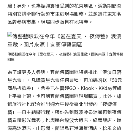
驗！另外，也為振興震後受創的花東地區，活動期間會
特別安排全聯行動超市車於現場服務，並邀請花東知名
品牌參與市集，現場同步販售在地特產。
傳藝藍眼淚在今年《愛在夏天 ‧ 夜傳藝》浪漫重啟。圖片來源｜宜蘭傳藝
園區
為了讓更多人參與，宜蘭傳藝園區特別推出「浪漫日落
星光票」，凡購買星光票任何票種，再加碼贈送「50元
商品折抵券」，票券已在藝趣GO、Klook、KKday等線
上平臺上架，也可到宜蘭傳藝園區現場購買；此外，雄
獅旅行社也配合推出週六午後從臺北出發的「夜遊傳
藝」一日主題遊行程，帶你先到蘇澳冷泉消暑再到夜傳
藝看精彩光舞秀；也與縣內煙波大飯店、綠舞飯店、礁
溪寒沐酒店、山形閣、蘭陽烏石港海景酒店、松風文旅