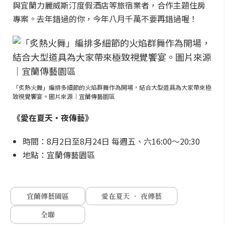
與宜蘭力麗威斯汀度假酒店等旅宿業者，合作主題住房
專案。去年錯過的你，今年八月千萬不要再錯過喔！
「炙熱火舞」編排多細節的火焰群舞作為開場，結合大型道具為大家帶來極
致視覺饗宴。圖片來源｜宜蘭傳藝園區
《愛在夏天・夜傳藝》
時間：8月2日至8月24日 每週五、六16:00～20:30
地點：宜蘭傳藝園區
宜蘭傳藝園區
愛在夏天 ‧ 夜傳藝
全聯