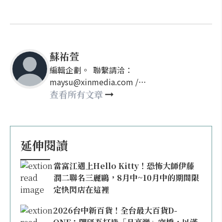
蘇祐萱
編輯企劃。 聯繫請洽：
maysu@xinmedia.com /
may860527@gmail.com
查看所有文章
延伸閱讀
當富江遇上Hello Kitty！恐怖大師伊藤
潤二聯名三麗鷗，8月中~10月中的期間限
定快閃店在這裡
2026台中新百貨！全台最大百貨D-