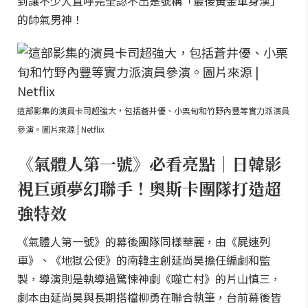
到讓不少人直呼完全認不出是號稱「最後黃金單身漢」
的帥氣男神！
這部影集的演員卡司超強大，包括蒼井優、小栗旬和竹野內豐等實力派演員
參演。圖片來源 | Netflix
《氣體人第一號》必看亮點｜日韓影
視巨頭夢幻聯手！奧斯卡團隊打造超
強特效
《氣體人第一號》的幕後團隊同樣華麗，由《屍速列
車》、《地獄公使》的南韓主創延尚昊擔任編劇和監
製，導演則是執導過驚悚神劇《噬亡村》的片山慎三，
劇本由延尚昊與長期搭檔柳勇在聯合執筆，台前幕後皆