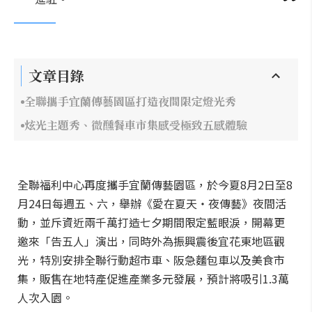
文章目錄
全聯攜手宜蘭傳藝園區打造夜間限定燈光秀
炫光主題秀、微醺餐車市集感受極致五感體驗
全聯福利中心再度攜手宜蘭傳藝園區，於今夏8月2日至8
月24日每週五、六，舉辦《愛在夏天・夜傳藝》夜間活
動，並斥資近兩千萬打造七夕期間限定藍眼淚，開幕更
邀來「告五人」演出，同時外為振興震後宜花東地區觀
光，特別安排全聯行動超市車、阪急麵包車以及美食市
集，販售在地特產促進產業多元發展，預計將吸引1.3萬
人次入園。