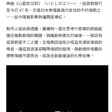
神曲《心愛的艾莉》（いとしのエリー）。這首歌發行
至今已 47 年，仍是日本樂壇最具代表性的不朽情歌之
一，如今隨著影集熱播再度爆紅。
製作人延尚昊透露，籌備時一直在思考什麼樣的歌曲能
擔任推動劇情的關鍵，與編劇柳勇在討論後，一致認為
這首歌是不二之選。主唱桑田佳祐沙啞且充滿故事感的
嗓音，讓這首浪漫卻略帶傷感的旋律，與劇情所堆疊的
惆悵情緒不謀而合，成為全劇最催淚的化學反應。