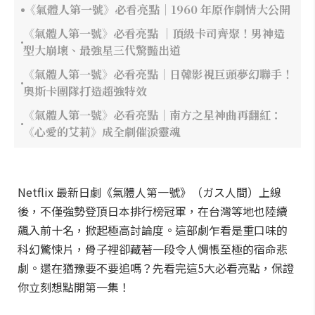
《氣體人第一號》必看亮點｜1960 年原作劇情大公開
《氣體人第一號》必看亮點 ｜頂級卡司齊聚！男神造
型大崩壞、最強星三代驚豔出道
《氣體人第一號》必看亮點｜日韓影視巨頭夢幻聯手！
奧斯卡團隊打造超強特效
《氣體人第一號》必看亮點｜南方之星神曲再翻紅：
《心愛的艾莉》成全劇催淚靈魂
Netflix 最新日劇《氣體人第一號》（ガス人間）上線
後，不僅強勢登頂日本排行榜冠軍，在台灣等地也陸續
飆入前十名，掀起極高討論度。這部劇乍看是重口味的
科幻驚悚片，骨子裡卻藏著一段令人惆悵至極的宿命悲
劇。還在猶豫要不要追嗎？先看完這5大必看亮點，保證
你立刻想點開第一集！