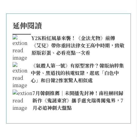
延伸閱讀
Y2K粉紅風暴來襲！《金法尤物》前傳
《艾兒》帶你重回法律女王高中時期，致敬
原版彩蛋、必看亮點一次看
《氣體人第一號》有原型案件？韓版納粹集
中營、黑道找的核電奴隸，起底「白色中
心」和日韓2慘案驚人相似處
7月韓劇推薦｜未開播先封神！南柱赫回歸
新作《鬼謎東宮》攜手盧允瑞勇闖鬼界，7
月必追神劇大盤點