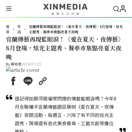
搜尋
首
生
宜蘭傳藝再現藍眼淚！《愛在夏天‧夜傳藝》8月登場，炫光
>
>
頁
活
主題秀、餐車市集點亮夏天夜晚
宜蘭傳藝再現藍眼淚！《愛在夏天‧夜傳藝》
8月登場，炫光主題秀、餐車市集點亮夏天夜
晚
By
蘇祐萱
2024/07/19
還記得如銀河般璀璨閃爍的傳藝藍眼淚嗎？今年8
月全聯攜手宜蘭傳藝園區舉辦《愛在夏天・夜傳
藝》夜間活動，每週五、六除了有不同的炫光主
題秀，現場還有各式美食餐車、工藝文創等攤位
進駐。