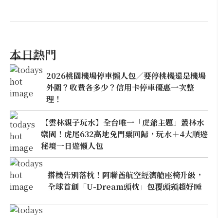
本日熱門
2026桃園機場停車懶人包／要停桃機還是機場
外圍？收費各多少？信用卡停車優惠一次整
理！
【雲林親子玩水】全台唯一「虎爺主題」叢林水
樂園！虎尾632高地免門票回歸，玩水＋4大順遊
秘境一日遊懶人包
搭機告別落枕！阿聯酋航空經濟艙座椅升級，
全球首創「U-Dream頭枕」包覆頭頸超好睡