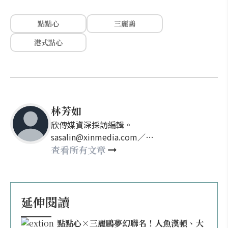
點點心
三麗鷗
港式點心
林芳如
欣傳媒資深採訪編輯。
sasalin@xinmedia.com／
happy21917@gmail.com
查看所有文章
延伸閱讀
點點心×三麗鷗夢幻聯名！人魚漢頓、大