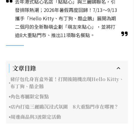
去年港式點心名店「點點心」與三麗鷗聯名，引
發排隊熱潮；2026年暑假再度回歸！7/13～9/13
攜手「Hello Kitty、布丁狗、酷企鵝」展開為期
二個月的全新聯萌企劃「萌友來點心」，並將打
造8大重點門市、推出11項聯名餐點。
文章目錄
豬仔包化身盲盒外蓋！打開後隨機出現Hello Kitty、
布丁狗、酷企鵝
角色專屬限定餐點
店內打造三麗鷗沉浸式氛圍 8大重點門市在哪裡？
周邊商品與3波限定活動