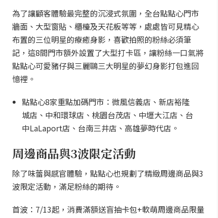
為了讓顧客體驗最完整的沉浸式氛圍，全台點點心門市
牆面、大型窗貼、櫃檯及天花板等等，處處皆可見精心
布置的三位明星的療癒身影，喜歡拍照的粉絲必須筆
記，這8間門市額外設置了大型打卡區，讓粉絲一口氣將
點點心可愛豬仔與三麗鷗三大明星的夢幻身影打包進回
憶裡。
點點心8家重點加碼門市：微風信義店、新店裕隆
城店、中和環球店、桃園台茂店、中壢大江店、台
中LaLaport店、台南三井店、高雄夢時代店。
周邊商品與3波限定活動
除了味蕾與感官體驗，點點心也規劃了精緻周邊商品與3
波限定活動，滿足粉絲的期待。
首波：7/13起，消費滿額送盲抽卡包+軟萌周邊商品限量