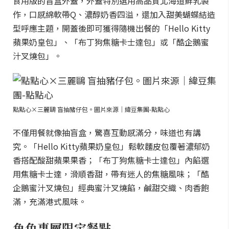
食用版的盲盒外蓋，外蓋特別選用高品質北海道鮮乳製
作，口感綿軟帶Q、濃醇奶香四溢，還加入甜美蝴蝶結造
型呼應主題，開蓋後即可獲得隨機出餐的「Hello Kitty
蘋果奶皇包」、「布丁狗焦糖卡士達包」或「酷企鵝蜜
汁叉燒包」。
點點心×三麗鷗 盲抽豬仔包。圖片來源｜緯豆集團-點點心
不僅用餐就像抽盲盒，驚喜互動感滿分，味道也有講
究。「Hello Kitty蘋果奶皇包」鬆軟麵皮包覆著濃郁奶
香搭配酸甜蘋果果香；「布丁狗焦糖卡士達包」內餡選
用焦糖卡士達，滑順香甜，帶有迷人的焦糖風味；「酷
企鵝蜜汁叉燒包」經典蜜汁叉燒餡，鹹甜交織、肉香飽
滿，充滿港式風味。
角色專屬限定餐點