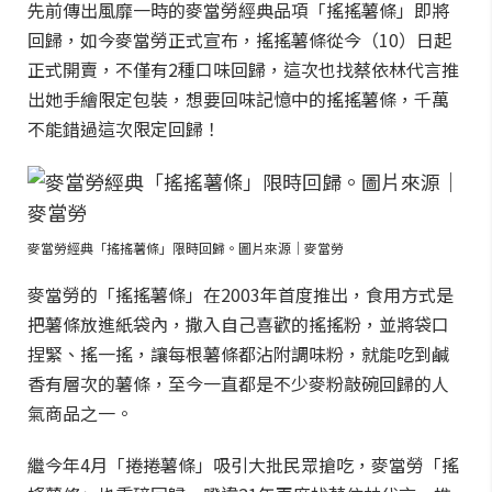
先前傳出風靡一時的麥當勞經典品項「搖搖薯條」即將
回歸，如今麥當勞正式宣布，搖搖薯條從今（10）日起
正式開賣，不僅有2種口味回歸，這次也找蔡依林代言推
出她手繪限定包裝，想要回味記憶中的搖搖薯條，千萬
不能錯過這次限定回歸！
麥當勞經典「搖搖薯條」限時回歸。圖片來源｜麥當勞
麥當勞的「搖搖薯條」在2003年首度推出，食用方式是
把薯條放進紙袋內，撒入自己喜歡的搖搖粉，並將袋口
捏緊、搖一搖，讓每根薯條都沾附調味粉，就能吃到鹹
香有層次的薯條，至今一直都是不少麥粉敲碗回歸的人
氣商品之一。
繼今年4月「捲捲薯條」吸引大批民眾搶吃，麥當勞「搖