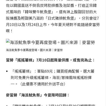
佐以韓國直送不倒翁炭烤肋排醬及泡菜醬，打造正宗韓
式風味的「韓味雙牛魷魚堡」，還有淋上酸甜回甘的大
阪燒醬及輕甜美乃滋的「日式豬排魷魚堡」，分別會從7
月10日以及7月24日上市，今年夏天絕對不能錯過麥當勞
啊！
海派魷魚季今夏再度登場。圖片來源｜麥當勞
當勞「搖搖薯條」7月10日起限量供應，或售完為止：
「搖搖薯條」：單點69元；購買經典配餐，選大薯
則可免費升級搖搖薯條，海苔/蔥辣風味搖搖粉擇
一。（此優惠不適用於外送平台）
麥當勞「海派魷魚祭」今夏限時回歸：