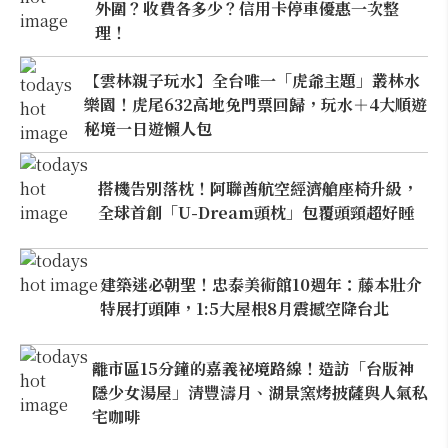
外圍？收費各多少？信用卡停車優惠一次整
理！
【雲林親子玩水】全台唯一「虎爺主題」叢林水
樂園！虎尾632高地免門票回歸，玩水＋4大順遊
秘境一日遊懶人包
搭機告別落枕！阿聯酋航空經濟艙座椅升級，
全球首創「U-Dream頭枕」包覆頭頸超好睡
建築迷必朝聖！忠泰美術館10週年：藤本壯介
特展打頭陣，1:5大屋根8月震撼空降台北
離市區15分鐘的嘉義祕境路線！造訪「台版神
隱少女湯屋」清豐濤月、湖景窯烤披薩與人氣私
宅咖啡