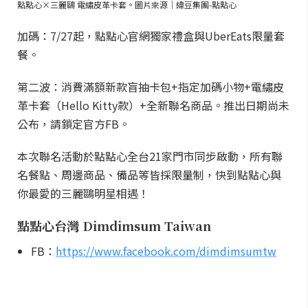
點點心×三麗鷗 電繡皮革卡套。圖片來源｜緯豆集團-點點心
加碼：7/27起，點點心官網獨家禮盒與UberEats限量套
餐。
第二波：消費滿額新款盲抽卡包+指定加碼小物+電繡皮
革卡套（Hello Kitty款）+全新聯名商品。推出日期尚未
公布，請鎖定官方FB。
本次聯名活動於點點心全台21家門市同步啟動，所有聯
名餐點、周邊商品、備品等皆採限量制，快到點點心與
你最愛的三麗鷗明星相遇！
點點心台灣 Dimdimsum Taiwan
FB：
https://www.facebook.com/dimdimsumtw