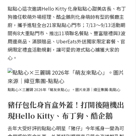
點點心這次邀請Hello Kitty 化身點點心甜美店長、布丁
狗擔任軟萌外場經理、酷企鵝則化身萌帥有型的餐廳主
廚，攜手進駐全台21家點點心門市；7/13～9/13活動期
間有8大重點門市、推出11項聯名餐點、豐富贈禮與3波
周邊商品、滿額贈品、UberEats外送獨家限定套餐、官
網限定禮盒活動規劃，讓可愛的港式點心擄獲大家的
心。
點點心×三麗鷗 2026年「萌友來點心」。圖片來源｜緯豆集團-點點心
豬仔包化身盲盒外蓋！打開後隨機出
現Hello Kitty、布丁狗、酷企鵝
去年大受好評的點點心明星「豬仔」今年搖身一變為可