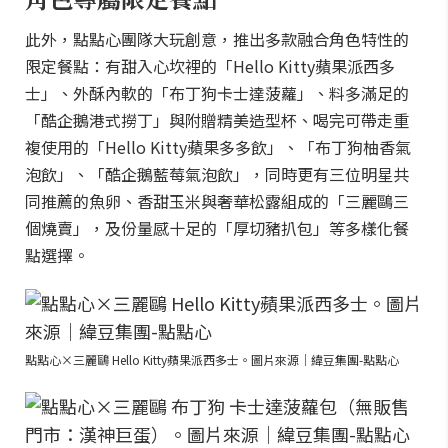
此外，點點心團隊大玩創意，推出多款融合角色特性的
限定餐點：有甜入心坎裡的「Hello Kitty蘋果派西多
士」、外酥內軟的「布丁狗卡士達菠蘿」、料多滿足的
「酷企鵝港式撈丁」與附贈精美造型杯、喝完可帶走重
複使用的「Hello Kitty蘋果多多飲」、「布丁狗柚香氣
泡飲」、「酷企鵝藍莓氣泡飲」，同時更有三位明星共
同推薦的魚卵、香甜玉米與奢華松露組成的「三麗鷗三
個燒賣」，及份量感十足的「厚切豬扒包」等多樣化餐
點選擇。
點點心×三麗鷗 Hello Kitty蘋果派西多士。圖片來源｜緯豆集團-點點心