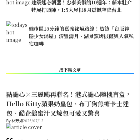
建築迷必朝聖！忠泰美術館10週年：藤本壯介
特展打頭陣，1:5大屋根8月震撼空降台北
離市區15分鐘的嘉義祕境路線！造訪「台版神
隱少女湯屋」清豐濤月、湖景窯烤披薩與人氣私
宅咖啡
接下篇文章
點點心×三麗鷗再聯名！港式點心隨機盲盒，
Hello Kitty蘋果奶皇包、布丁狗焦糖卡士達
包、酷企鵝蜜汁叉燒包可愛又驚喜
By
林芳如
2026/07/13