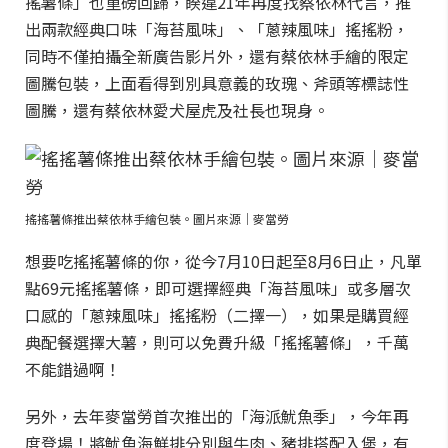
搖薯條」也重磅回歸，睽違21年再度找蔡依林代言，推
出兩款經典口味「海苔風味」、「蔥辣風味」搖搖粉，
同時不僅拍攝全新廣告影片外，還有蔡依林手繪的限定
圖騰包裝，上面看得到別具意義的玫瑰、斧頭等標誌性
圖騰，還有蔡依林愛犬屋虎及社長也現身。
搖搖薯條推出蔡依林手繪包裝。圖片來源｜麥當勞
想要吃搖搖薯條的你，從今7月10日起至8月6日止，凡單
點69元搖搖薯條，即可選擇經典「海苔風味」或多層次
口感的「蔥辣風味」搖搖粉（二擇一），如果是購買經
典配餐選擇大薯，則可以免費升級「搖搖薯條」，千萬
不能錯過啊！
另外，去年麥當勞首次推出的「海派魷魚季」，今年再
度登場！將魷魚海鮮排分別與牛肉、豬排搭配入堡，有