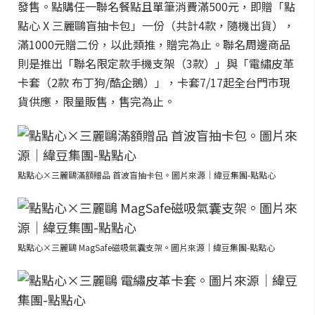
發售。點購任一聯名餐點且單筆消費滿500元，即贈「點
點心 X 三麗鷗盲抽卡包」一份（共計4款，隨機出貨），
滿1000元贈二份，以此類推，贈完為止。聯名周邊商品
則是推出「聯名限定款手機支架（3款）」與「電繡皮革
卡套（2款 布丁狗/酷企鵝）」，卡套7/17起全台門市現
貨供應，限量販售，售完為止。
點點心×三麗鷗滿額贈品 首波盲抽卡包。圖片來源｜緯豆集團-點點心
點點心×三麗鷗 MagSafe磁吸氣囊支架。圖片來源｜緯豆集團-點點心