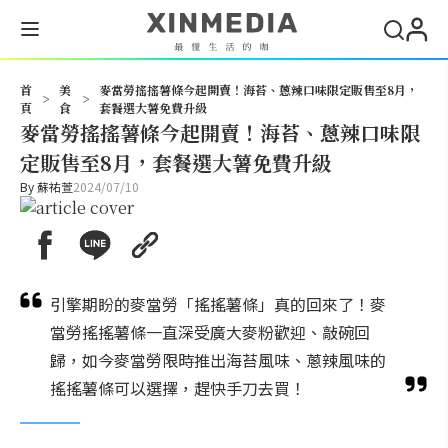
搜尋
首
美
麥當勞搖搖薯條今起開賣！海苔、蔥辣口味限定販售至8月，
>
>
頁
食
套餐選大薯免費升級
麥當勞搖搖薯條今起開賣！海苔、蔥辣口味限
定販售至8月，套餐選大薯免費升級
By
蘇祐萱
2024/07/10
引擎期盼的麥當勞「搖搖薯條」真的回來了！麥
當勞搖搖薯條一直深受廣大麥粉歡迎、敲碗回
歸，如今麥當勞限時推出海苔風味、蔥辣風味的
搖搖薯條可以選擇，趕快手刀去買！