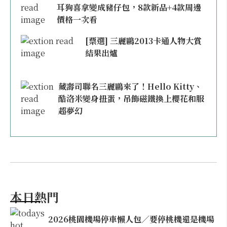
耳狗喜拿變成豬仔包，8款新品+4款周邊
價格一次看
[票選] 三麗鷗2013卡通人物大賞
結果出爐
藏壽司聯名三麗鷗來了！Hello Kitty、
酷洛米變身扭蛋，吊飾磁鐵換上櫻花和服
超夢幻
本日熱門
2026桃園機場停車懶人包／要停桃機還是機場