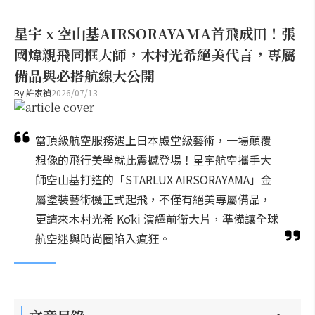
星宇 x 空山基AIRSORAYAMA首飛成田！張
國煒親飛同框大師，木村光希絕美代言，專屬
備品與必搭航線大公開
By
許家禎
2026/07/13
當頂級航空服務遇上日本殿堂級藝術，一場顛覆
想像的飛行美學就此震撼登場！星宇航空攜手大
師空山基打造的「STARLUX AIRSORAYAMA」金
屬塗裝藝術機正式起飛，不僅有絕美專屬備品，
更請來木村光希 Kōki 演繹前衛大片，準備讓全球
航空迷與時尚圈陷入瘋狂。