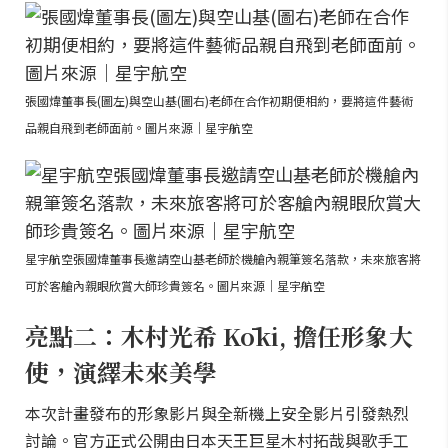
張國煒董事長(圖左)與空山基(圖右)老師在合作初期便相約，要將這件藝術
品親自飛到老師面前。圖片來源｜星宇航空
星宇航空張國煒董事長邀請空山基老師於機艙內親筆簽名落款，未來旅客將
可於客艙內親眼欣賞大師珍貴簽名。圖片來源｜星宇航空
亮點二：木村光希 Kōki, 擔任形象大
使，演繹未來美學
本次計畫發布的形象影片與全新機上安全影片引發熱烈
討論。官方正式公開由日本天王巨星木村拓哉與歌手工