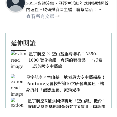
20年+媒體淬鍊，歷經生活線的感性與財經線
的理性。欣傳媒資深主編。聯繫請洽：
nellyhsu@xinmedia.com
查看所有文章
延伸閱讀
星宇航空 × 空山基重磅聯名！A350-
1000 變身金銀「會飛的藝術品」，打造
三萬英呎空中藝廊
星宇航空×空山基｜地表最大空中藝術品！
Pantone反覆校對逾10次研發專屬色，機
身折射「液態金屬」流動光澤
星宇航空K董張國煒親駕「空山銀」抵台！
實機光是塗裝與調色就花了8個月，同款限
量模型上架即秒殺