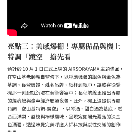
亮點三：美感爆棚！專屬備品與機上
特調「鏡空」搶先看
預計於 10 月 1 日正式上線的 AIRSORAYAMA 主題備品，
在空山基老師親自監修下，以呼應機體的銀色與金色為
基調。從登機證、姓名吊牌、紙杯到紙巾，讓旅客從登
機那一刻起就沉浸在藝術饗宴中；長程航線更推出專屬
的經濟艙與豪華經濟艙過夜包。此外，機上還提供專屬
特調「空山基特調-鏡空」，以琴酒、甜白酒為基底，融
合西洋梨、荔枝與檸檬風味，呈現宛如陽光灑落的淡金
色酒體，透過味覺完美呼應大師科技與感性交織的創作