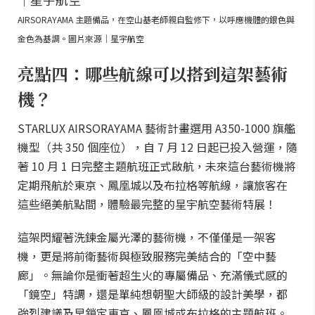
AIRSORAYAMA 主題備品，在空山基老師親自監修下，以呼應機體的銀色與
金色為基調。圖片來源｜星宇航空
亮點四：哪些航線可以搭到這架藝術
機？
STARLUX AIRSORAYAMA 藝術計畫選用 A350-1000 旗艦
機型（共 350 個座位），自 7 月 12 日起已投入營運，隨
著 10 月 1 日完整主題航班正式啟航，未來這台藝術機將
定期飛航於東京、鳳凰城以及布拉格等航線，讓旅客在
這些絕美航點間，體驗最完整的星宇航空藝術特展！
這架閃耀著洗鍊金屬光澤的藝術機，不僅僅是一架客
機，更是將前衛藝術與極致服務完美結合的「空中藝
廊」。無論你是衝著超生火的專屬備品、充滿儀式感的
「鏡空」特調，還是單純想朝聖大師級的設計美學，都
強烈建議及早鎖定東京、鳳凰城或布拉格的主題航班。