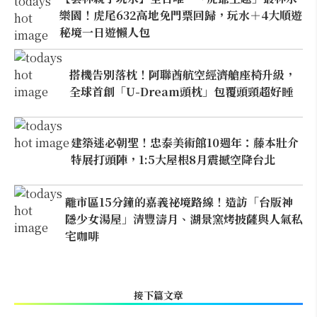
樂園！虎尾632高地免門票回歸，玩水＋4大順遊
秘境一日遊懶人包
搭機告別落枕！阿聯酋航空經濟艙座椅升級，
全球首創「U-Dream頭枕」包覆頭頸超好睡
建築迷必朝聖！忠泰美術館10週年：藤本壯介
特展打頭陣，1:5大屋根8月震撼空降台北
離市區15分鐘的嘉義祕境路線！造訪「台版神
隱少女湯屋」清豐濤月、湖景窯烤披薩與人氣私
宅咖啡
接下篇文章