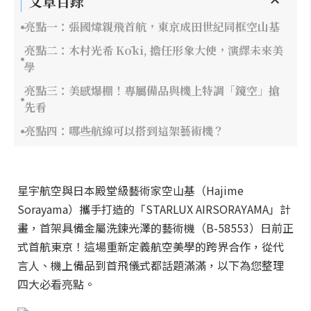
文章目錄
亮點一：張國煒親飛首航，東京成田世紀同框空山基
亮點二：木村光希 Kōki, 擔任形象大使，演繹未來美
學
亮點三：美感爆棚！專屬備品與機上特調「鏡空」搶
先看
亮點四：哪些航線可以搭到這架藝術機？
星宇航空與日本殿堂級藝術家空山基（Hajime
Sorayama）攜手打造的「STARLUX AIRSORAYAMA」計
畫，首架具備金屬洗鍊光澤的藝術機（B-58553）日前正
式首航東京！這場重新定義航空美學的跨界合作，從代
言人、機上備品到首飛儀式都話題滿滿，以下為您整理
四大必看亮點。