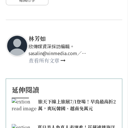
韓國行李
林芳如
欣傳媒資深採訪編輯。
sasalin@xinmedia.com／
happy21917@gmail.com
查看所有文章
延伸閱讀
旅天下線上旅展7/1登場！早鳥最高折2
萬，爽玩韓國、越南免萬元
夏日美人魚真人表演秀！花蓮遠雄海洋