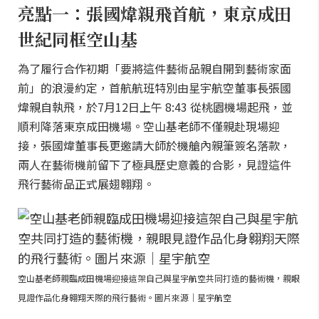
亮點一：張國煒親飛首航，東京成田
世紀同框空山基
為了履行合作初期「要將這件藝術品親自開到藝術家面
前」的浪漫約定，首航航班特別由星宇航空董事長張國
煒親自執飛，於7月12日上午 8:43 從桃園機場起飛，並
順利降落東京成田機場。空山基老師不僅親赴現場迎
接，張國煒董事長更邀請大師於機艙內親筆簽名落款，
兩人在藝術機前留下了極具歷史意義的合影，見證這件
飛行藝術品正式展翅翱翔。
空山基老師親臨成田機場迎接這架自己與星宇航空共同打造的藝術機，親眼
見證作品化身翱翔天際的飛行藝術。圖片來源｜星宇航空