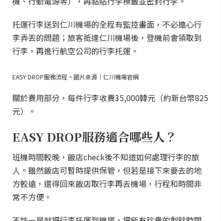
機、行動電源等），再黏貼行李標籤並密封行李。
托運行李送到仁川機場的全程有監控畫面，不必擔心行
李弄丟的問題；旅客抵達仁川機場後，登機前會領取到
行李，再進行航空公司的行李托運。
EASY DROP服務流程。圖片來源｜仁川機場官網
關於費用部分，每件行李收費35,000韓元（約新台幣825
元）。
EASY DROP服務適合哪些人？
班機時間較晚，飯店check後不知道如何處理行李的旅
人。雖然飯店可暫時提供保管，但若是接下來要去的地
方較遠，還得回來飯店取行李再去機場，行程和時間非
常不方便。
不妨一早就把行李托運到機場，把所有珍貴的剩餘時間