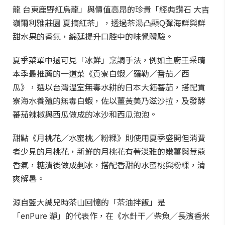
龍 台東鹿野紅烏龍」與價值高昂的珍貴「經典鑽石 大吉
嶺爾利雅莊園 夏摘紅茶」，透過茶湯凸顯Q彈海鮮與鮮
甜水果的香氣，綿延提升口腔中的味覺體驗。
夏季菜單中還可見「冰鮮」烹調手法，例如主廚王采晴
本季最推薦的一道菜《貢寮白蝦／羅勒／番茄／西
瓜》，選以台灣溫室無毒水耕的日本大鈺蕃茄，搭配貢
寮海水養殖的無毒白蝦，佐以薑黃美乃滋沙拉，及發酵
蕃茄辣椒與西瓜做成的冰沙和西瓜泡泡。
甜點《月桃花／水蜜桃／粉粿》則使用夏季盛開但消費
者少見的月桃花，新鮮的月桃花有著淡雅的嫩薑與荳蔻
香氣，糖漬後做成剉冰，搭配香甜的水蜜桃與粉粿，清
爽解暑。
源自藍大誠兒時茶山回憶的「茶油拌飯」是
「enPure 瀞」的代表作，在《水針干／柴魚／長濱香米