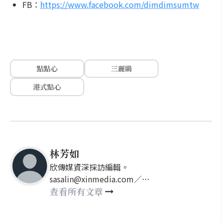
FB：
https://www.facebook.com/dimdimsumtw
點點心
三麗鷗
港式點心
林芳如
欣傳媒資深採訪編輯。
sasalin@xinmedia.com／
happy21917@gmail.com
查看所有文章