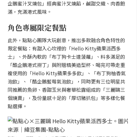
企鵝蜜汁叉燒包」經典蜜汁叉燒餡，鹹甜交織、肉香飽
滿，充滿港式風味。
角色專屬限定餐點
此外，點點心團隊大玩創意，推出多款融合角色特性的
限定餐點：有甜入心坎裡的「Hello Kitty蘋果派西多
士」、外酥內軟的「布丁狗卡士達菠蘿」、料多滿足的
「酷企鵝港式撈丁」與附贈精美造型杯、喝完可帶走重
複使用的「Hello Kitty蘋果多多飲」、「布丁狗柚香氣
泡飲」、「酷企鵝藍莓氣泡飲」，同時更有三位明星共
同推薦的魚卵、香甜玉米與奢華松露組成的「三麗鷗三
個燒賣」，及份量感十足的「厚切豬扒包」等多樣化餐
點選擇。