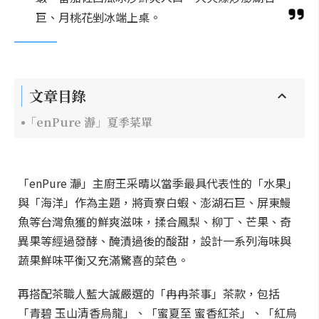
巨、月桃花剉冰端上桌。
文章目錄
「enPure 瀞」夏季菜單
「enPure 瀞」主廚王采晴以當季最具代表性的「水果」
與「海洋」作為主題，將貢寮白蝦、澎湖石巨、屏東鰻
魚等台灣魚獲的鮮爽滋味，揉合鳳梨、柳丁、芒果、奇
異果等經過發酵、醃漬過後的酸甜，設計一系列海味與
蔬果鮮味平衡又充滿驚喜的菜色。
再搭配茶職人藍大誠嚴選的「冉冉茶事」茶款，包括
「青碧 玉山清香烏龍」、「蜜夏至 蜜香紅茶」、「紅烏