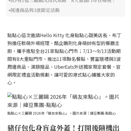
店內打造三麗鷗沉浸式氛圍 8大重點門市在哪裡？
周邊商品與3波限定活動
點點心這次邀請Hello Kitty 化身點點心甜美店長、布丁
狗擔任軟萌外場經理、酷企鵝則化身萌帥有型的餐廳主
廚，攜手進駐全台21家點點心門市；7/13～9/13活動期
間有8大重點門市、推出11項聯名餐點、豐富贈禮與3波
周邊商品、滿額贈品、UberEats外送獨家限定套餐、官
網限定禮盒活動規劃，讓可愛的港式點心擄獲大家的
心。
點點心×三麗鷗 2026年「萌友來點心」。圖片來源｜緯豆集團-點點心
豬仔包化身盲盒外蓋！打開後隨機出