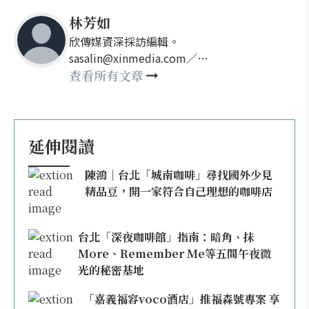
林芳如
欣傳媒資深採訪編輯。
sasalin@xinmedia.com／
happy21917@gmail.com
查看所有文章
延伸閱讀
陳鴻｜台北「城南咖啡」尋找國外少見
精品豆，開一家符合自己理想的咖啡店
台北「深夜咖啡館」指南：暗角、抹
More、Remember Me等五間午夜微
光的秘密基地
「嘉義福容voco酒店」推福森號專案 享