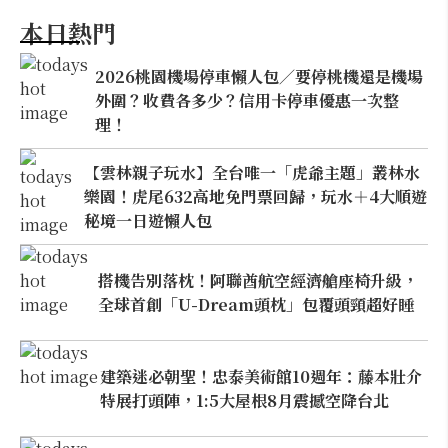
本日熱門
2026桃園機場停車懶人包／要停桃機還是機場
外圍？收費各多少？信用卡停車優惠一次整
理！
【雲林親子玩水】全台唯一「虎爺主題」叢林水
樂園！虎尾632高地免門票回歸，玩水＋4大順遊
秘境一日遊懶人包
搭機告別落枕！阿聯酋航空經濟艙座椅升級，
全球首創「U-Dream頭枕」包覆頭頸超好睡
建築迷必朝聖！忠泰美術館10週年：藤本壯介
特展打頭陣，1:5大屋根8月震撼空降台北