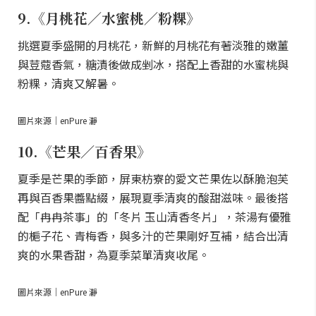
9.《月桃花／水蜜桃／粉粿》
挑選夏季盛開的月桃花，新鮮的月桃花有著淡雅的嫩薑
與荳蔻香氣，糖漬後做成剉冰，搭配上香甜的水蜜桃與
粉粿，清爽又解暑。
圖片來源｜enPure 瀞
10.《芒果／百香果》
夏季是芒果的季節，屏東枋寮的愛文芒果佐以酥脆泡芙
再與百香果醬點綴，展現夏季清爽的酸甜滋味。最後搭
配「冉冉茶事」的「冬片 玉山清香冬片」，茶湯有優雅
的梔子花、青梅香，與多汁的芒果剛好互補，結合出清
爽的水果香甜，為夏季菜單清爽收尾。
圖片來源｜enPure 瀞