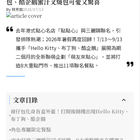
包、酷企鵝蜜汁叉燒包可愛又驚喜
By
林芳如
2026/07/13
去年港式點心名店「點點心」與三麗鷗聯名，引
發排隊熱潮；2026年暑假再度回歸！7/13～9/13
攜手「Hello Kitty、布丁狗、酷企鵝」展開為期
二個月的全新聯萌企劃「萌友來點心」，並將打
造8大重點門市、推出11項聯名餐點。
文章目錄
豬仔包化身盲盒外蓋！打開後隨機出現Hello Kitty、
布丁狗、酷企鵝
角色專屬限定餐點