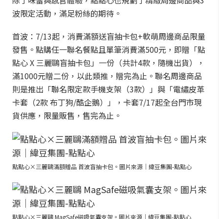
除了味蕾與感官體驗，點點心也規劃了精緻周邊商品與3
波限定活動，滿足粉絲的期待。
首波：7/13起，消費滿額送盲抽卡包+軟萌周邊商品限量
發售。點購任一聯名餐點且單筆消費滿500元，即贈「點
點心 X 三麗鷗盲抽卡包」一份（共計4款，隨機出貨），
滿1000元贈二份，以此類推，贈完為止。聯名周邊商品
則是推出「聯名限定款手機支架（3款）」與「電繡皮革
卡套（2款 布丁狗/酷企鵝）」，卡套7/17起全台門市現
貨供應，限量販售，售完為止。
點點心×三麗鷗滿額贈品 首波盲抽卡包。圖片來源｜緯豆集團-點點心
點點心×三麗鷗 MagSafe磁吸氣囊支架。圖片來源｜緯豆集團-點點心