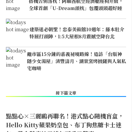
搭機告別落枕！阿聯酋航空經濟艙座椅升級，
全球首創「U-Dream頭枕」包覆頭頸超好睡
建築迷必朝聖！忠泰美術館10週年：藤本壯介
特展打頭陣，1:5大屋根8月震撼空降台北
離市區15分鐘的嘉義祕境路線！造訪「台版神
隱少女湯屋」清豐濤月、湖景窯烤披薩與人氣私
宅咖啡
接下篇文章
點點心×三麗鷗再聯名！港式點心隨機盲盒，
Hello Kitty蘋果奶皇包、布丁狗焦糖卡士達