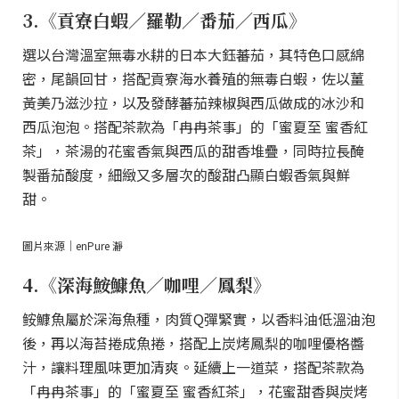
3.《貢寮白蝦／羅勒／番茄／西瓜》
選以台灣溫室無毒水耕的日本大鈺蕃茄，其特色口感綿
密，尾韻回甘，搭配貢寮海水養殖的無毒白蝦，佐以薑
黃美乃滋沙拉，以及發酵蕃茄辣椒與西瓜做成的冰沙和
西瓜泡泡。搭配茶款為「冉冉茶事」的「蜜夏至 蜜香紅
茶」，茶湯的花蜜香氣與西瓜的甜香堆疊，同時拉長醃
製番茄酸度，細緻又多層次的酸甜凸顯白蝦香氣與鮮
甜。
圖片來源｜enPure 瀞
4.《深海鮟鱇魚／咖哩／鳳梨》
𩽾鱇魚屬於深海魚種，肉質Q彈緊實，以香料油低溫油泡
後，再以海苔捲成魚捲，搭配上炭烤鳳梨的咖哩優格醬
汁，讓料理風味更加清爽。延續上一道菜，搭配茶款為
「冉冉茶事」的「蜜夏至 蜜香紅茶」，花蜜甜香與炭烤