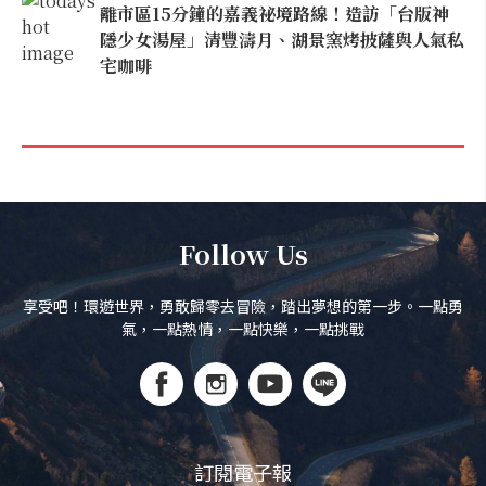
離市區15分鐘的嘉義祕境路線！造訪「台版神
隱少女湯屋」清豐濤月、湖景窯烤披薩與人氣私
宅咖啡
Follow Us
享受吧！環遊世界，勇敢歸零去冒險，踏出夢想的第一步。一點勇
氣，一點熱情，一點快樂，一點挑戰
訂閱電子報