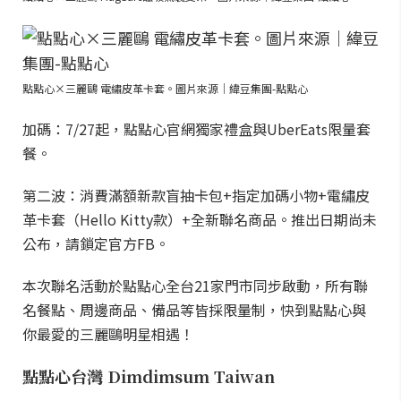
點點心×三麗鷗 電繡皮革卡套。圖片來源｜緯豆集團-點點心
加碼：7/27起，點點心官網獨家禮盒與UberEats限量套
餐。
第二波：消費滿額新款盲抽卡包+指定加碼小物+電繡皮
革卡套（Hello Kitty款）+全新聯名商品。推出日期尚未
公布，請鎖定官方FB。
本次聯名活動於點點心全台21家門市同步啟動，所有聯
名餐點、周邊商品、備品等皆採限量制，快到點點心與
你最愛的三麗鷗明星相遇！
點點心台灣 Dimdimsum Taiwan