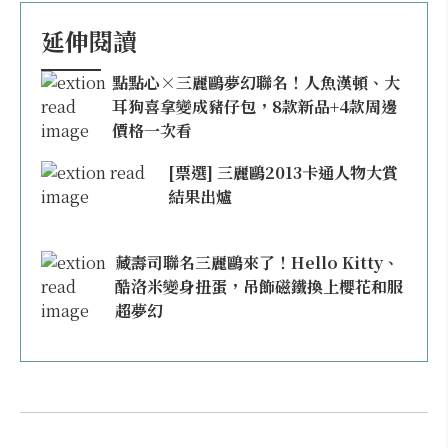
延伸閱讀
點點心×三麗鷗夢幻聯名！人魚漢頓、大
耳狗喜拿變成豬仔包，8款新品+4款周邊
價格一次看
[票選] 三麗鷗2013卡通人物大賞
結果出爐
藏壽司聯名三麗鷗來了！Hello Kitty、
酷洛米變身扭蛋，吊飾磁鐵換上櫻花和服
超夢幻