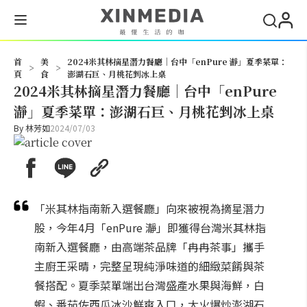
搜尋
首
美
2024米其林摘星潛力餐廳｜台中「enPure 瀞」夏季菜單：
>
>
頁
食
澎湖石巨、月桃花剉冰上桌
2024米其林摘星潛力餐廳｜台中「enPure
瀞」夏季菜單：澎湖石巨、月桃花剉冰上桌
By
林芳如
2024/07/03
「米其林指南新入選餐廳」向來被視為摘星潛力
股，今年4月「enPure 瀞」即獲得台灣米其林指
南新入選餐廳，由高端茶品牌「冉冉茶事」攜手
主廚王采晴，完整呈現純淨味道的細緻菜餚與茶
餐搭配。夏季菜單端出台灣盛產水果與海鮮，白
蝦、番茄佐西瓜冰沙鮮爽入口，大火爆炒澎湖石