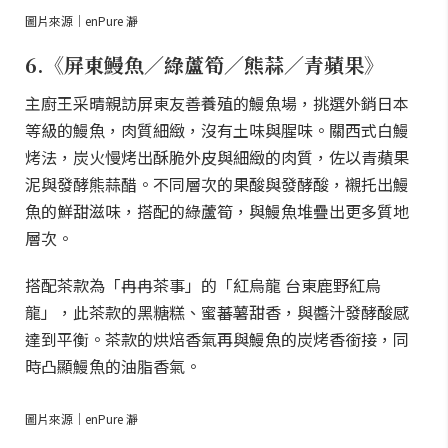
圖片來源｜enPure 瀞
6.《屏東鰻魚／綠蘆筍／熊蒜／青蘋果》
主廚王采晴親訪屏東友善養殖的鰻魚場，挑選外銷日本
等級的鰻魚，肉質細緻，沒有土味與腥味。關西式白鰻
烤法，炭火慢烤出酥脆外皮與細緻的肉質，佐以青蘋果
泥與發酵熊蒜醋。不同層次的果酸與發酵酸，襯托出鰻
魚的鮮甜滋味，搭配的綠蘆筍，與鰻魚堆疊出更多質地
層次。
搭配茶款為「冉冉茶事」的「紅烏龍 台東鹿野紅烏
龍」，此茶款的黑糖糕、蜜蕃薯甜香，與醬汁發酵酸感
達到平衡。茶款的烘焙香氣再與鰻魚的炭烤香銜接，同
時凸顯鰻魚的油脂香氣。
圖片來源｜enPure 瀞