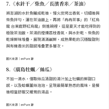
7.《水針干／柴魚／長濱香米／茶油》
將澎湖的水針魚曬成乾後，慢火炭烤出香氣，切細後與
柴魚拌勻，灑在茶油飯上，再將「冉冉茶事」的「紅烏
龍 台東鹿野紅烏龍」倒進碗裡，這是夏天才能吃得到的
極致茶泡飯。茶湯的煙燻荔枝香氣，與水針乾、柴魚的
乾燥鮮味堆疊，展現滿滿鹹鮮，成熟果乾的沉穩酸甜則
與有機香米的甜感堆疊更多層次。
圖片來源｜enPure 瀞
8.《廣島牡蠣／絲瓜》
不加一滴水，僅取絲瓜清甜的湯汁加上牡蠣的鮮甜口
感，以及蛤蠣薑絲泡泡，呈現最簡單熟悉的風味，是餐
後相當舒服又暖胃的湯品。
圖片來源｜enPure 瀞