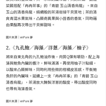
菜餚搭配「冉冉茶事」的「青碧 玉山清香烏龍」。來自
玉山的清香烏龍，絹綢般的茶湯銜接干貝質地；茶的清
爽青澀水果氣味，凸顯奇異果與小茴香的香氣，同時藉
由果酸再次帶出干貝鮮甜味。
圖片來源｜enPure 瀞
2.《九孔鮑／海藻／洋蔥／海藻／柚子》
將來自東北角的九孔鮑油炸後，肉質Q彈有嚼勁，配上海
藻與鮑魚內臟的醬汁，鮮味滿滿。再使用柚子汁點綴，
以酸來凸顯鮮味，同時利用些微的柑橘皮苦感，平衡鮑
魚肝的內臟味。延續上一支「冉冉茶事」的「青碧 玉山
清香烏龍」，茶湯放大醃製洋蔥的酸度，帶出酸度同時
也帶有海藻香氣。
圖片來源｜enPure 瀞