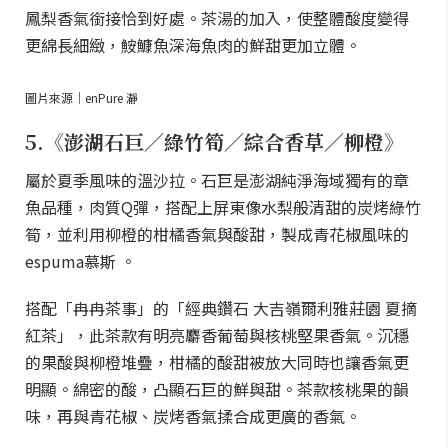
鳳梨香氣銜接恰到好處。茶湯的加入，使整體酸度變得
更綿長細緻，鮟鱇魚深海魚肉的鮮甜更加立體。
圖片來源｜enPure 瀞
5.《澎湖石巨／綠竹筍／綜合香草／柳橙》
屬於夏季風味的溫沙拉。石巨是澎湖純淨海域獨有的章
魚品種，肉質Q彈，搭配上屏東像水梨般清甜的炭烤綠竹
筍，並利用柳橙的柑橘香氣與酸甜，製成青花椒風味的
espuma慕斯 。
搭配「冉冉茶事」的「經典鑽石 大吉嶺爾利雅莊園 夏摘
紅茶」，此茶款有明亮麝香葡萄與核桃堅果香氣。沉穩
的果酸與柳橙堆疊，柑橘的酸甜被放大同時也讓香氣更
明顯。綿密的酸，凸顯石巨的鮮與甜。茶款核桃果的韻
味，再與青花椒、炭烤香氣揉合成更廣的香氣。