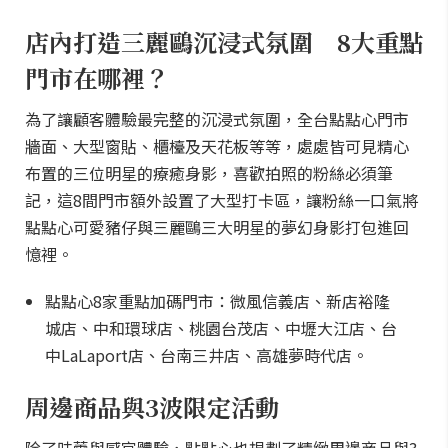
店內打造三麗鷗沉浸式氛圍 8大重點
門市在哪裡？
為了讓顧客體驗最完整的沉浸式氛圍，全台點點心門市
牆面、大型窗貼、櫃檯及天花板等等，處處皆可見精心
布置的三位明星的療癒身影，喜歡拍照的粉絲必須筆
記，這8間門市額外設置了大型打卡區，讓粉絲一口氣將
點點心可愛豬仔與三麗鷗三大明星的夢幻身影打包進回
憶裡。
點點心8家重點加碼門市：微風信義店、新店裕隆
城店、中和環球店、桃園台茂店、中壢大江店、台
中LaLaport店、台南三井店、高雄夢時代店。
周邊商品與3波限定活動