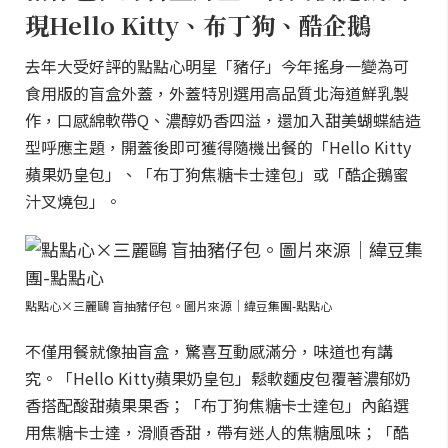
現Hello Kitty、布丁狗、酷企鵝
去年大受好評的點點心明星「豬仔」今年搖身一變為可
食用版的盲盒外蓋，外蓋特別選用高品質北海道鮮乳製
作，口感綿軟帶Q、濃醇奶香四溢，還加入甜美蝴蝶結造
型呼應主題，開蓋後即可獲得隨機出餐的「Hello Kitty
蘋果奶皇包」、「布丁狗焦糖卡士達包」或「酷企鵝蜜
汁叉燒包」。
點點心×三麗鷗 盲抽豬仔包。圖片來源｜緯豆集團-點點心
不僅用餐就像抽盲盒，驚喜互動感滿分，味道也有講
究。「Hello Kitty蘋果奶皇包」鬆軟麵皮包覆著濃郁奶
香搭配酸甜蘋果果香；「布丁狗焦糖卡士達包」內餡選
用焦糖卡士達，滑順香甜，帶有迷人的焦糖風味；「酷