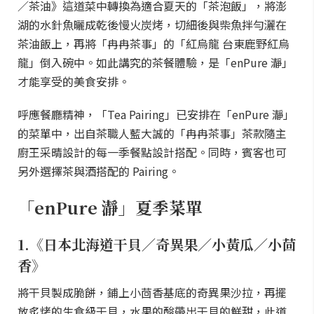
／茶油》這道菜中轉換為適合夏天的「茶泡飯」，將澎
湖的水針魚曬成乾後慢火炭烤，切細後與柴魚拌勻灑在
茶油飯上，再將「冉冉茶事」的「紅烏龍 台東鹿野紅烏
龍」倒入碗中。如此講究的茶餐體驗，是「enPure 瀞」
才能享受的美食安排。
呼應餐廳精神，「Tea Pairing」已安排在「enPure 瀞」
的菜單中，出自茶職人藍大誠的「冉冉茶事」茶款隨主
廚王采晴設計的每一季餐點設計搭配。同時，賓客也可
另外選擇茶與酒搭配的 Pairing。
「enPure 瀞」夏季菜單
1.《日本北海道干貝／奇異果／小黃瓜／小茴
香》
將干貝製成脆餅，鋪上小茴香基底的奇異果沙拉，再擺
放炙烤的生食級干貝，水果的酸帶出干貝的鮮甜，此道