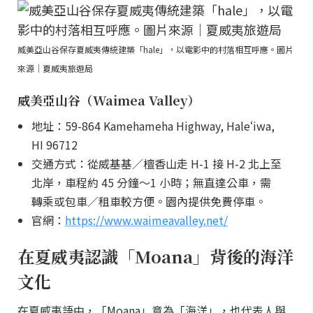
威美亞山谷保存夏威夷傳統建築「hale」，以電影中的村落相互呼應。圖片
來源｜夏威夷旅遊局
威美亞山谷（Waimea Valley）
地址：59-864 Kamehameha Highway, Haleʻiwa,
HI 96712
交通方式：從威基基／檀香山走 H-1 接 H-2 北上至
北岸，車程約 45 分鐘～1 小時；無直達公車，需
轉乘或包車／租車較方便。園內提供免費停車。
官網：
https://www.waimeavalley.net/
在夏威夷認識「Moana」背後的海洋
文化
在夏威夷語中，「Moana」意為「海洋」，也代表人與