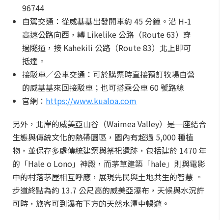
96744
自駕交通：從威基基出發開車約 45 分鐘。沿 H-1
高速公路向西，轉 Likelike 公路（Route 63）穿
過隧道，接 Kahekili 公路（Route 83）北上即可
抵達。
接駁車／公車交通：可於購票時直接預訂牧場自營
的威基基來回接駁車；也可搭乘公車 60 號路線
官網：
https://www.kualoa.com
另外，北岸的威美亞山谷（Waimea Valley）是一座結合
生態與傳統文化的熱帶園區，園內有超過 5,000 種植
物，並保存多處傳統建築與祭祀遺跡，包括建於 1470 年
的「Hale o Lono」神殿，而茅草建築「hale」則與電影
中的村落茅屋相互呼應，展現先民與土地共生的智慧 。
步道終點為約 13.7 公尺高的威美亞瀑布，天候與水況許
可時，旅客可到瀑布下方的天然水潭中暢遊。