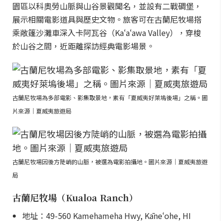
園區以科奧勞山脈與山谷景觀聞名，並設有二戰碉堡，
展示相關電影道具與歷史文物。旅客可在古蘭尼牧場搭
乘敞篷沙灘車深入卡阿瓦谷（Kaʻaʻawa Valley），穿梭
於山谷之間，近距離探訪經典電影場景。
古蘭尼牧場為多部電影、影集取景地，素有「夏威夷好萊塢後場」之稱。圖
片來源｜夏威夷旅遊局
古蘭尼牧場因後方陡峭的山脈，被選為電影拍攝地。圖片來源｜夏威夷旅遊
局
古蘭尼牧場（Kualoa Ranch）
地址：49-560 Kamehameha Hwy, Kāneʻohe, HI