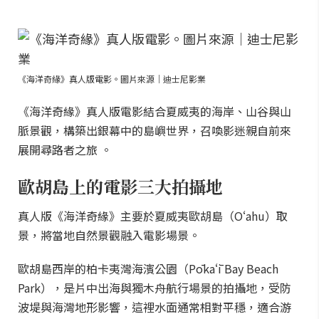
《海洋奇緣》真人版電影。圖片來源｜迪士尼影業
《海洋奇緣》真人版電影結合夏威夷的海岸、山谷與山
脈景觀，構築出銀幕中的島嶼世界，召喚影迷親自前來
展開尋路者之旅 。
歐胡島上的電影三大拍攝地
真人版《海洋奇緣》主要於夏威夷歐胡島（Oʻahu）取
景，將當地自然景觀融入電影場景。
歐胡島西岸的柏卡夷灣海濱公園（Pōkaʻī Bay Beach
Park），是片中出海與獨木舟航行場景的拍攝地，受防
波堤與海灣地形影響，這裡水面通常相對平穩，適合游