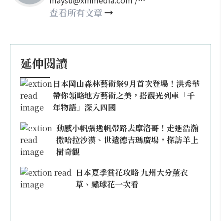
maysu@xinmedia.com /
may860527@gmail.com
查看所有文章
延伸閱讀
日本岡山森林藝術祭9月首次登場！洪秀華
帶你領略地方藝術之美，搭觀光列車「千
年物語」深入四國
動感小帆張逸帆帶路去摩洛哥！走進浩瀚
撒哈拉沙漠、世遺德吉瑪廣場，探訪羊上
樹奇觀
日本夏季賞花攻略 九州大分薰衣
草、繡球花一次看