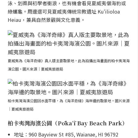
泳、划槳與初學者衝浪，也有機會看見夏威夷僧海豹或
綠蠵龜。周邊還可見夏威夷傳統宗教遺址 Kuʻilioloa
Heiau，兼具自然景觀與文化意義。
夏威夷為《海洋奇緣》真人版主要取景地，此為拍攝出海畫面的柏卡夷灣海
濱公園。圖片來源｜夏威夷旅遊局
柏卡夷灣海濱公園因水面平穩，為《海洋奇緣》海岸邊的取景地。圖片來源
｜夏威夷旅遊局
柏卡夷灣海濱公園（Pōkaʻī Bay Beach Park）
地址：960 Bayview St #85, Waianae, HI 96792