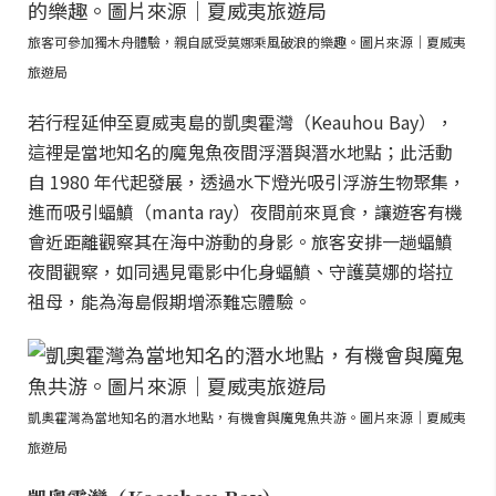
旅客可參加獨木舟體驗，親自感受莫娜乘風破浪的樂趣。圖片來源｜夏威夷
旅遊局
若行程延伸至夏威夷島的凱奧霍灣（Keauhou Bay），
這裡是當地知名的魔鬼魚夜間浮潛與潛水地點；此活動
自 1980 年代起發展，透過水下燈光吸引浮游生物聚集，
進而吸引蝠鱝（manta ray）夜間前來覓食，讓遊客有機
會近距離觀察其在海中游動的身影。旅客安排一趟蝠鱝
夜間觀察，如同遇見電影中化身蝠鱝、守護莫娜的塔拉
祖母，能為海島假期增添難忘體驗。
凱奧霍灣為當地知名的潛水地點，有機會與魔鬼魚共游。圖片來源｜夏威夷
旅遊局