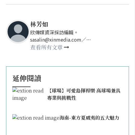
林芳如
欣傳媒資深採訪編輯。
sasalin@xinmedia.com／
happy21917@gmail.com
查看所有文章
延伸閱讀
【球場】可愛島揮桿樂 高球場兼具
專業與挑戰性
海南-東方夏威夷的五大魅力