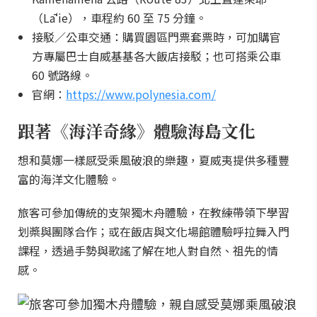
（Lāʻie），車程約 60 至 75 分鐘。
接駁／公車交通：購買園區門票套票時，可加購官
方專屬巴士自威基基各大飯店接駁；也可搭乘公車
60 號路線。
官網：
https://www.polynesia.com/
跟著《海洋奇緣》體驗海島文化
想和莫娜一樣感受乘風破浪的樂趣，夏威夷提供多種豐
富的海洋文化體驗。
旅客可參加傳統的支架獨木舟體驗，在教練帶領下學習
划槳與團隊合作；或在飯店與文化場館體驗呼拉舞入門
課程，透過手勢與歌謠了解在地人對自然、祖先的情
感。