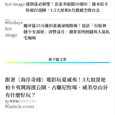
建築迷必朝聖！忠泰美術館10週年：藤本壯介
特展打頭陣，1:5大屋根8月震撼空降台北
離市區15分鐘的嘉義祕境路線！造訪「台版神
隱少女湯屋」清豐濤月、湖景窯烤披薩與人氣私
宅咖啡
接下篇文章
跟著《海洋奇緣》電影玩夏威夷！3大取景地
柏卡夷灣海濱公園、古蘭尼牧場、威美亞山谷
有什麼好玩？
By
林芳如
2026/07/09