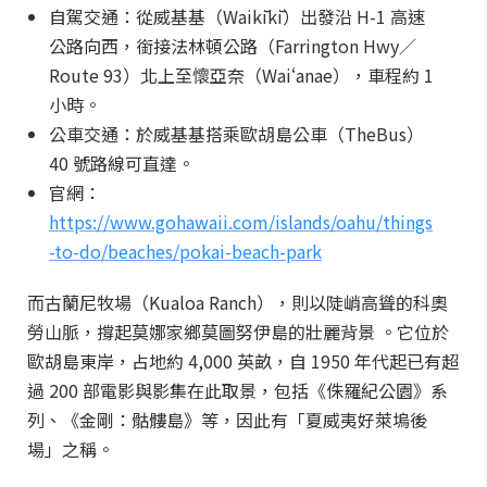
自駕交通：從威基基（Waikīkī）出發沿 H-1 高速
公路向西，銜接法林頓公路（Farrington Hwy／
Route 93）北上至懷亞奈（Waiʻanae），車程約 1
小時。
公車交通：於威基基搭乘歐胡島公車（TheBus）
40 號路線可直達。
官網：
https://www.gohawaii.com/islands/oahu/things
-to-do/beaches/pokai-beach-park
而古蘭尼牧場（Kualoa Ranch），則以陡峭高聳的科奧
勞山脈，撐起莫娜家鄉莫圖努伊島的壯麗背景 。它位於
歐胡島東岸，占地約 4,000 英畝，自 1950 年代起已有超
過 200 部電影與影集在此取景，包括《侏羅紀公園》系
列、《金剛：骷髏島》等，因此有「夏威夷好萊塢後
場」之稱。