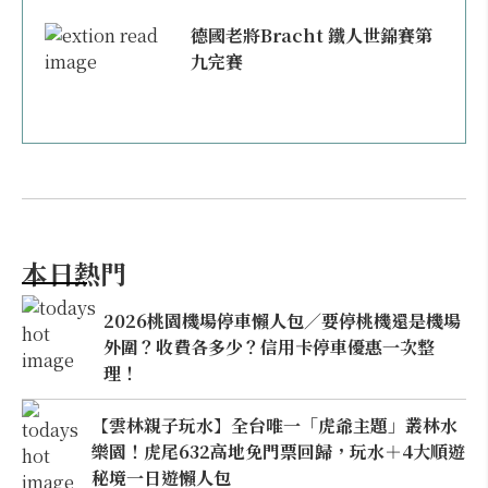
德國老將Bracht 鐵人世錦賽第
九完賽
本日熱門
2026桃園機場停車懶人包／要停桃機還是機場
外圍？收費各多少？信用卡停車優惠一次整
理！
【雲林親子玩水】全台唯一「虎爺主題」叢林水
樂園！虎尾632高地免門票回歸，玩水＋4大順遊
秘境一日遊懶人包