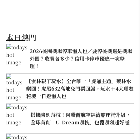
本日熱門
2026桃園機場停車懶人包／要停桃機還是機場
外圍？收費各多少？信用卡停車優惠一次整
理！
【雲林親子玩水】全台唯一「虎爺主題」叢林水
樂園！虎尾632高地免門票回歸，玩水＋4大順遊
秘境一日遊懶人包
搭機告別落枕！阿聯酋航空經濟艙座椅升級，
全球首創「U-Dream頭枕」包覆頭頸超好睡