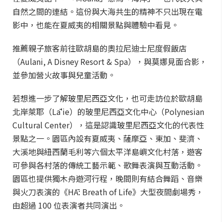
自然之間的連結。這份與大海共生的精神不只出現在電
影中，也能在夏威夷的相關景點與體驗中看見。
推薦親子旅客前往歐胡島的奧拉尼迪士尼度假飯店
（Aulani, A Disney Resort & Spa），與莫娜見面合影，
並參加營火故事與兒童活動。
若想進一步了解玻里尼西亞文化，也可走訪位於歐胡島
北岸萊耶（Lāʻie）的玻里尼西亞文化中心（Polynesian
Cultural Center），這是認識玻里尼西亞文化的代表性
景點之一。園區內設有夏威夷、薩摩亞、東加、斐濟、
大溪地與紐西蘭毛利等六個太平洋島嶼文化村落，遊客
可參與各村落的傳統工藝示範、歌舞表演與互動活動。
園區也提供獨木舟遊河行程，晚間則有結合舞蹈、音樂
與火刀表演的《HĀ: Breath of Life》大型夜間劇場秀，
由超過 100 位表演者共同演出。