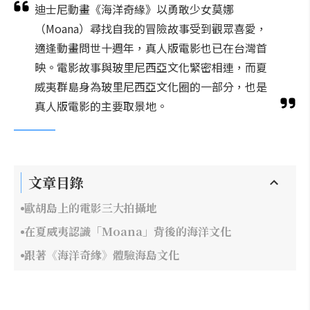
迪士尼動畫《海洋奇緣》以勇敢少女莫娜
（Moana）尋找自我的冒險故事受到觀眾喜愛，
適逢動畫問世十週年，真人版電影也已在台灣首
映。電影故事與玻里尼西亞文化緊密相連，而夏
威夷群島身為玻里尼西亞文化圈的一部分，也是
真人版電影的主要取景地。
文章目錄
歐胡島上的電影三大拍攝地
在夏威夷認識「Moana」背後的海洋文化
跟著《海洋奇緣》體驗海島文化