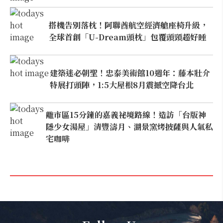
搭機告別落枕！阿聯酋航空經濟艙座椅升級，
全球首創「U-Dream頭枕」包覆頭頸超好睡
建築迷必朝聖！忠泰美術館10週年：藤本壯介
特展打頭陣，1:5大屋根8月震撼空降台北
離市區15分鐘的嘉義祕境路線！造訪「台版神
隱少女湯屋」清豐濤月、湖景窯烤披薩與人氣私
宅咖啡