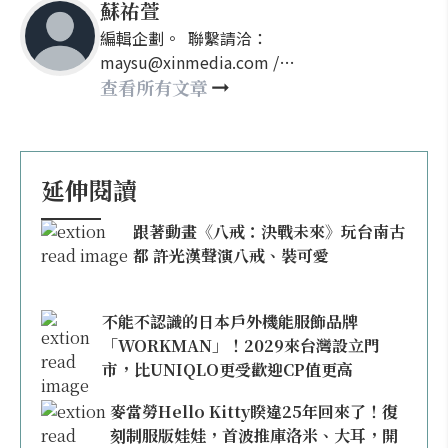
蘇祐萱
編輯企劃。 聯繫請洽：
maysu@xinmedia.com /
may860527@gmail.com
查看所有文章
延伸閱讀
跟著動畫《八戒：決戰未來》玩台南古
都 許光漢聲演八戒、裝可愛
不能不認識的日本戶外機能服飾品牌
「WORKMAN」！2029來台灣設立門
市，比UNIQLO更受歡迎CP值更高
麥當勞Hello Kitty睽違25年回來了！復
刻制服版娃娃，首波推庫洛米、大耳，開