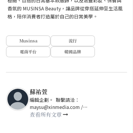
極簡、百搭的日常基本款服飾，以及涵蓋彩妝、保養與
香氛的 MUSINSA Beauty，讓品牌從穿搭延伸至生活風
格，陪伴消費者打造屬於自己的日常美學。
Musinsa
流行
電商平台
韓國品牌
蘇祐萱
編輯企劃。 聯繫請洽：
maysu@xinmedia.com /
may860527@gmail.com
查看所有文章