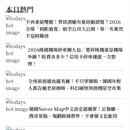
本日熱門
不再委屈雙腿！買經濟艙有豪經艙錯覺？2026
全球「椅距最寬」航空公司大公開，第一名竟然
不是阿聯酋
2026桃園機場停車懶人包／要停桃機還是機場
外圍？收費各多少？信用卡停車優惠一次整
理！
全州旅遊越夜越美麗！不只穿韓服，韓國年輕
人都在瘋老屋咖啡、科幻碉堡與微醺星空市集
韓國Naver Map中文設定超簡單！訂餐廳、
搜尋景點、規劃路線教學，不會韓文也能用