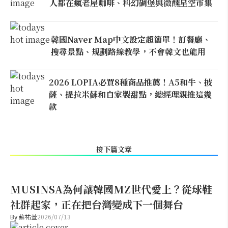
人都在瘋老屋咖啡、科幻碉堡與微醺星空市集
韓國Naver Map中文設定超簡單！訂餐廳、
搜尋景點、規劃路線教學，不會韓文也能用
2026 LOPIA必買8種商品推薦！A5和牛、披
薩、提拉米蘇和自家製甜點，總經理親推這幾
款
接下篇文章
MUSINSA為何讓韓國MZ世代愛上？從球鞋
社群起家，正在把台灣變成下一個舞台
By
蘇祐萱
2026/07/13