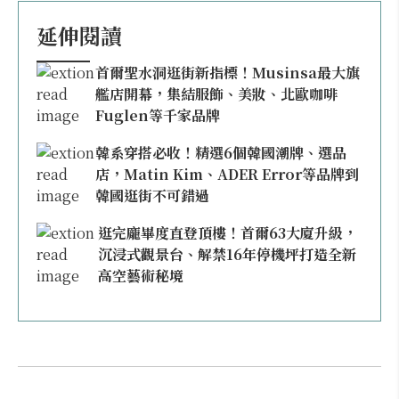
延伸閱讀
首爾聖水洞逛街新指標！Musinsa最大旗
艦店開幕，集結服飾、美妝、北歐咖啡
Fuglen等千家品牌
韓系穿搭必收！精選6個韓國潮牌、選品
店，Matin Kim、ADER Error等品牌到
韓國逛街不可錯過
逛完龐畢度直登頂樓！首爾63大廈升級，
沉浸式觀景台、解禁16年停機坪打造全新
高空藝術秘境