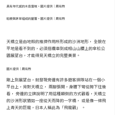
具有年代感的木造窗框。圖片提供｜周有煦
稻梗與茅草組成的屋簷。圖片提供｜周有煦
天橋立是由地殼的推擠作用所形成的沙洲地形， 全貌在
平地是看不到的，必須搭纜車到成相山山腰上的傘松公
園展望台，才能得見天橋立的完整美景。
圖片提供｜周有煦
剛上到展望台，就發現旁邊有許多遊客排隊站在一個小
平台上，背對天橋立， 兩腳張開，身體下彎從胯下往後
看， 旁邊的立牌說明了用這種顛倒的方式觀看，天橋立
的沙洲形狀猶如一座從天而降的一字橋， 或是像一條飛
上青天的巨龍，日本人稱此為「飛龍觀」 。