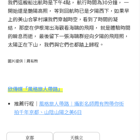
我們這艘船出航時是下午4點， 航行時間為30分鐘， 一
開始還是艷陽高照， 等到回航時已是夕陽西下，如果早
上的美山合掌村讓我們穿越時空，看到了時間的凝
結， 那麼在伊根灣出海觀看海鷗的飛翔， 就是體驗時間
的瞬息而逝， 最後留下一張海鷗群迎向夕陽的飛翔照，
太陽正在下山， 我們與它們也都踏上歸程。
圖片提供｜周有煦
欣傳媒「風格旅人帶路」
推薦行程｜
風格旅人帶路︱攝影名師周有煦帶你街
拍千年京都、山陰山陽之美6日
京都
天橋立