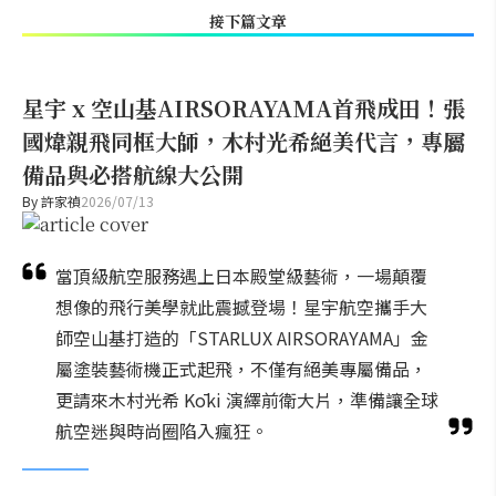
接下篇文章
星宇 x 空山基AIRSORAYAMA首飛成田！張
國煒親飛同框大師，木村光希絕美代言，專屬
備品與必搭航線大公開
By
許家禎
2026/07/13
當頂級航空服務遇上日本殿堂級藝術，一場顛覆
想像的飛行美學就此震撼登場！星宇航空攜手大
師空山基打造的「STARLUX AIRSORAYAMA」金
屬塗裝藝術機正式起飛，不僅有絕美專屬備品，
更請來木村光希 Kōki 演繹前衛大片，準備讓全球
航空迷與時尚圈陷入瘋狂。