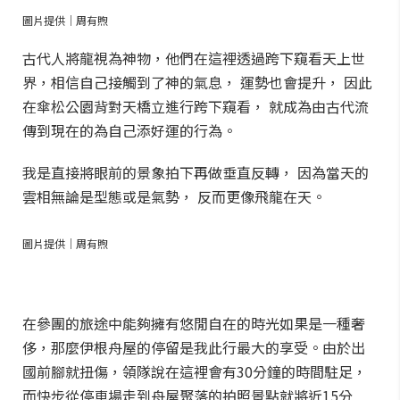
圖片提供｜周有煦
古代人將龍視為神物，他們在這裡透過跨下窺看天上世
界，相信自己接觸到了神的氣息， 運勢也會提升， 因此
在傘松公園背對天橋立進行跨下窺看， 就成為由古代流
傳到現在的為自己添好運的行為。
我是直接將眼前的景象拍下再做垂直反轉， 因為當天的
雲相無論是型態或是氣勢， 反而更像飛龍在天。
圖片提供｜周有煦
在參團的旅途中能夠擁有悠閒自在的時光如果是一種奢
侈，那麼伊根舟屋的停留是我此行最大的享受。由於出
國前腳就扭傷，領隊說在這裡會有30分鐘的時間駐足，
而快步從停車場走到舟屋聚落的拍照景點就將近15分