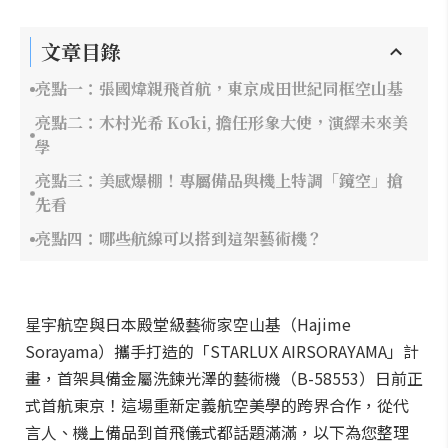
文章目錄
亮點一：張國煒親飛首航，東京成田世紀同框空山基
亮點二：木村光希 Kōki, 擔任形象大使，演繹未來美
學
亮點三：美感爆棚！專屬備品與機上特調「鏡空」搶
先看
亮點四：哪些航線可以搭到這架藝術機？
星宇航空與日本殿堂級藝術家空山基（Hajime
Sorayama）攜手打造的「STARLUX AIRSORAYAMA」計
畫，首架具備金屬洗鍊光澤的藝術機（B-58553）日前正
式首航東京！這場重新定義航空美學的跨界合作，從代
言人、機上備品到首飛儀式都話題滿滿，以下為您整理