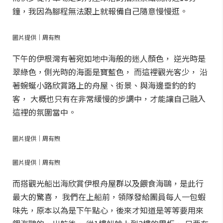
鐘，我因為腳程無法跟上就報備自己隨意慢慢逛。
圖片提供｜周有煦
下午的伊根灣有著宛如地中海般的迷人顏色， 逆光時是
翠綠色，側光時的海面是寶藍色， 而這裡觀光客少， 沿
著蜿蜒小路欣賞路上的舟屋、街景、與海邊垂釣的釣
客， 大概也只有在非常緩慢的步調中，才能讓自己融入
這裡的氛圍當中。
圖片提供｜周有煦
圖片提供｜周有煦
而搭觀光船出海欣賞伊根舟屋群以及餵食海鷗，是此行
最大的驚喜， 我們在上船前，領隊發給團員每人一包蝦
味先，原本以為是下午點心，後來才知道是等等要用來