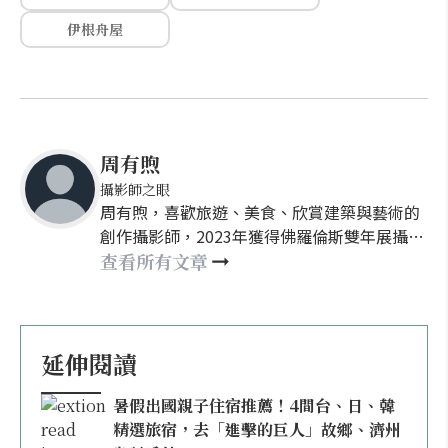
伊根舟屋
周有煦
攝影師之眼
周有煦，喜歡旅遊、美食、欣賞建築與藝術的
創作攝影師，2023年獲得佛羅倫斯雙年展攝影
類主席特別提及獎，現任欣講堂、Sony數位教
查看所有文章
室攝影講師，創辦攝影獵人製造所線上學院，
並為欣傳媒專欄作者。周有煦曾榮獲Sony、
IPA、Px3等國際攝影大賽多次獎項，自稱時空
的旅人，目前在地球擔任接待中。
延伸閱讀
暑假出國親子住宿推薦！4間台、日、韓
精選旅宿，去「進擊的巨人」故鄉、濟州