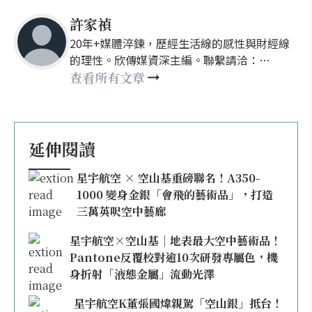
許家禎
20年+媒體淬鍊，歷經生活線的感性與財經線
的理性。欣傳媒資深主編。聯繫請洽：
nellyhsu@xinmedia.com
查看所有文章
延伸閱讀
星宇航空 × 空山基重磅聯名！A350-
1000 變身金銀「會飛的藝術品」，打造
三萬英呎空中藝廊
星宇航空×空山基｜地表最大空中藝術品！
Pantone反覆校對逾10次研發專屬色，機
身折射「液態金屬」流動光澤
星宇航空K董張國煒親駕「空山銀」抵台！