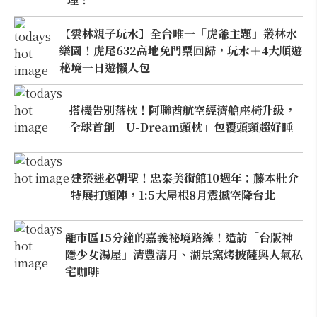
【雲林親子玩水】全台唯一「虎爺主題」叢林水
樂園！虎尾632高地免門票回歸，玩水＋4大順遊
秘境一日遊懶人包
搭機告別落枕！阿聯酋航空經濟艙座椅升級，
全球首創「U-Dream頭枕」包覆頭頸超好睡
建築迷必朝聖！忠泰美術館10週年：藤本壯介
特展打頭陣，1:5大屋根8月震撼空降台北
離市區15分鐘的嘉義祕境路線！造訪「台版神
隱少女湯屋」清豐濤月、湖景窯烤披薩與人氣私
宅咖啡