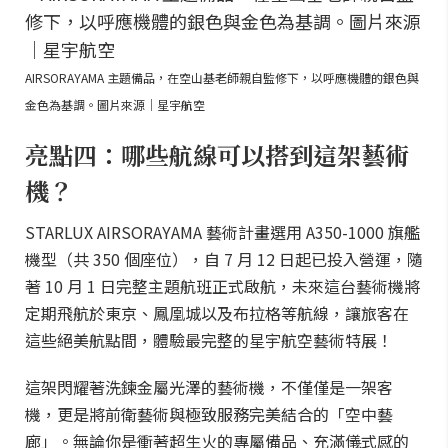
AIRSORAYAMA 主題備品，在空山基老師親自監修下，以呼應機體的銀色與
金色為基調。圖片來源｜星宇航空
亮點四：哪些航線可以搭到這架藝術
機？
STARLUX AIRSORAYAMA 藝術計畫選用 A350-1000 旗艦
機型（共 350 個座位），自 7 月 12 日起已投入營運，隨
著 10 月 1 日完整主題航班正式啟航，未來這台藝術機將
定期飛航於東京、鳳凰城以及布拉格等航線，讓旅客在
這些絕美航點間，體驗最完整的星宇航空藝術特展！
這架閃耀著洗鍊金屬光澤的藝術機，不僅僅是一架客
機，更是將前衛藝術與極致服務完美結合的「空中藝
廊」。無論你是衝著超生火的專屬備品、充滿儀式感的