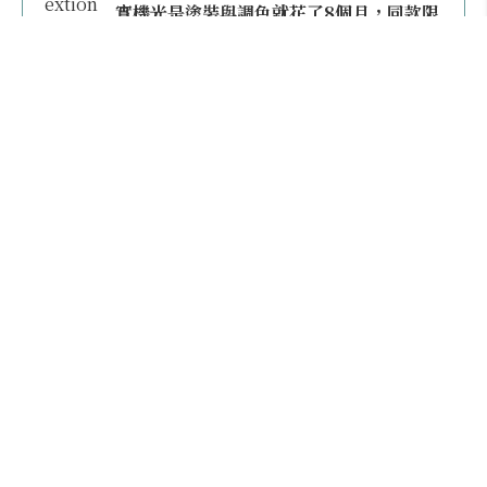
實機光是塗裝與調色就花了8個月，同款限
量模型上架即秒殺
本日熱門
2026桃園機場停車懶人包／要停桃機還是機場
外圍？收費各多少？信用卡停車優惠一次整
理！
【雲林親子玩水】全台唯一「虎爺主題」叢林水
樂園！虎尾632高地免門票回歸，玩水＋4大順遊
秘境一日遊懶人包