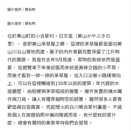
圖片提供｜周有煦
圖片提供｜周有煦
位於美山町的小合掌村，日文是（美山かやぶきの
里）， 意即美山茅草屋之鄉， 這裡的茅草屋都是面向美
山川沿山坡地而建，屋子的內外景觀完整保留了江戶時
代的風貌。 我是在去年9月抵達， 那時的氣候依然是盛
夏， 從遊覽車下來後迎面而來就是黃綠交錯的小平原，
而後才看到一排一排的茅草屋， 從入口沿著小路緩坡向
上， 可以在這裡觸碰到150年以前的建築，年代感的木
造牆壁， 由稻梗與茅草組成的屋簷， 屋外放置的燒水鐵
件與刀具， 讓人有種穿越時空的感覺， 雖然很多人都喜
歡追尋白雪靄靄， 亮起燈火的白川鄉合掌村畫面， 不過
我個人在旅遊拍照中偏向隨遇而安， 有什麼就欣賞什
麼， 總會有獨特的美景等待我們去發現。