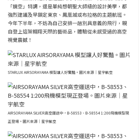
「鏡空」特調，還是單純想朝聖大師級的設計美學，都
強烈建議及早鎖定東京、鳳凰城或布拉格的主題航班。
今年下半年，不妨為自己安排一趟別具意義的飛行，親
自登上這架翱翔天際的藝術品，體驗從未感受過的高空
視覺震撼！
STARLUX AIRSORAYAMA 模型讓人好驚豔。圖片來源｜星宇航空
AIRSORAYAMA SILVER高空運送中，B-58553、B-58554 1:200飛機模型現
正登場。圖片來源｜星宇航空