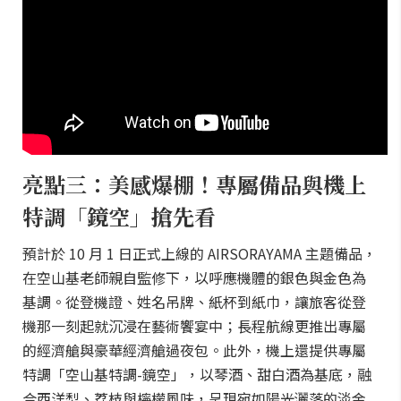
亮點三：美感爆棚！專屬備品與機上
特調「鏡空」搶先看
預計於 10 月 1 日正式上線的 AIRSORAYAMA 主題備品，
在空山基老師親自監修下，以呼應機體的銀色與金色為
基調。從登機證、姓名吊牌、紙杯到紙巾，讓旅客從登
機那一刻起就沉浸在藝術饗宴中；長程航線更推出專屬
的經濟艙與豪華經濟艙過夜包。此外，機上還提供專屬
特調「空山基特調-鏡空」，以琴酒、甜白酒為基底，融
合西洋梨、荔枝與檸檬風味，呈現宛如陽光灑落的淡金