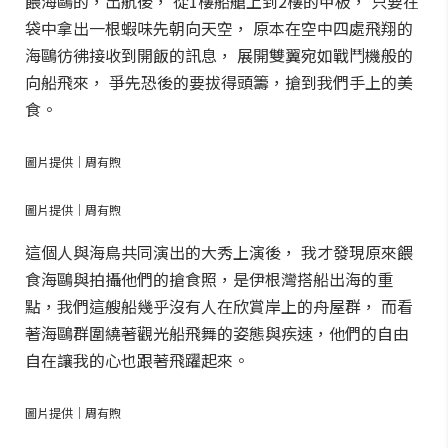
餵海鷗的，出航後， 從1樓船艙上到2樓的甲板， 只要在
袋中拿出一根蝦味先朝向天空， 原本在空中四處飛翔的
海鷗彷彿接收到開飯的訊息， 展開雙翼宛如戰鬥機般的
向船飛來， 爭先恐後的要拔得頭籌，搶到我們手上的美
食。
圖片提供｜周有煦
圖片提供｜周有煦
這個人與海鳥共同演出的大秀上演後， 我才發現原來餵
食海鷗與拍攝他們的搶食照，是伊根灣搭船出海的重
點，我們這艘船幾乎沒有人在欣賞岸上的舟屋群， 而看
著海鷗群圍繞著觀光船飛舞的姿態與疾速，他們的自由
自在讓我的心也跟著飛躍起來。
圖片提供｜周有煦