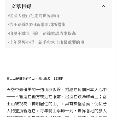
文章目錄
從淡大登山社走向世界群山
吉田路線2024新增兩項新措施
山屋承載量下降 路線維護成本提高
十年嚮導心得 新手爬富士山最重要的事
富士山是日本的聖山。圖片來源｜123RF
天空中最優美的一道山脈弧線，描繪在每個日本人心中
──不管遠在他方或近在眼前、出沒在錢湯磁磚上；富
士山被視為「神明居住的山」，具有神聖意義，促使著
人們登頂親近它，每年開山季節一到，世界各地的旅人