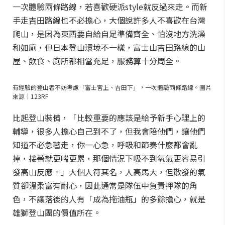
一次體驗兩條路線，若喜歡硬派style就反過來走。而新
手走吉田路線也不必擔心，大個說許多人不喜歡在台灣
爬山，是因為東西要自給自足準備齊全、怕沒地方洗澡
和如廁，但日本登山環境不一樣，富士山吉田路線的山
屋、飲食、廁所都相當充足，服務算十分周全。
有經驗的登山者不妨考慮「富士宮上、吉田下」，一次體驗兩條路線。圖片
來源｜123RF
比起登山裝備，「比較重要的應該是給予新手心理上的
輔導，很多人擔心自己到不了，但我會陪他們，讓他們
知道不必急著走，你一心急，呼吸和節奏什麼都會亂
掉，接著就更喘更累，那個情況下吸不到氧氣更容易引
發高山反應。」大個人符其名，人高馬大，但散發的氣
質卻溫柔富有耐心，因此通常是隊伍中負責押隊的角
色，不讓落後的人有「成為拖油瓶」的多餘擔心，就是
雄獅登山團的價值所在。