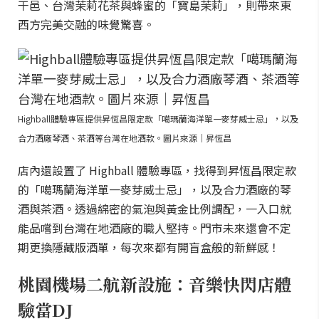
干邑、台灣茉莉花茶與蜂蜜的「寶島茉莉」，則帶來東
西方完美交融的味覺驚喜。
Highball體驗專區提供昇恆昌限定款「噶瑪蘭海洋單一麥芽威士忌」，以及
合力酒廠琴酒、茶酒等台灣在地酒款。圖片來源｜昇恆昌
店內還設置了 Highball 體驗專區，找得到昇恆昌限定款
的「噶瑪蘭海洋單一麥芽威士忌」，以及合力酒廠的琴
酒與茶酒。透過綿密的氣泡與黃金比例調配，一入口就
能品嚐到台灣在地酒廠的職人堅持。門市未來還會不定
期更換隱藏版酒單，每次來都有開盲盒般的新鮮感！
桃園機場二航新設施：音樂快閃店體
驗當DJ