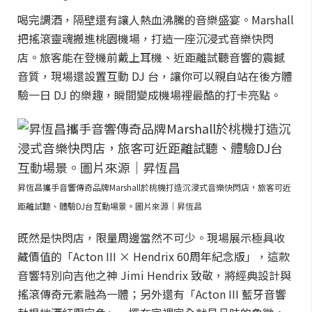
喝完調酒，隔壁還有讓人熱血沸騰的音樂盛宴。Marshall
把搖滾靈魂搬進桃園機場，打造一座沉浸式音樂快閃
店。旅客能在登機前戴上耳機、近距離試聽音響的震撼
音質，現場還設置互動 DJ 台，讓你可以親自站在後方體
驗一日 DJ 的樂趣，瞬間變成機場裡最酷的打卡亮點。
昇恆昌攜手音響傳奇品牌Marshall於桃機打造沉浸式音樂快閃店，旅客可近
距離試聽、體驗DJ台互動場景。圖片來源｜昇恆昌
既然是快閃店，限量周邊當然不可少。現場展示極具收
藏價值的「Acton III × Hendrix 60周年紀念版」，這款
音響特別向吉他之神 Jimi Hendrix 致敬，將經典設計與
搖滾傳奇元素融為一體；另外還有「Acton III 藍牙音響