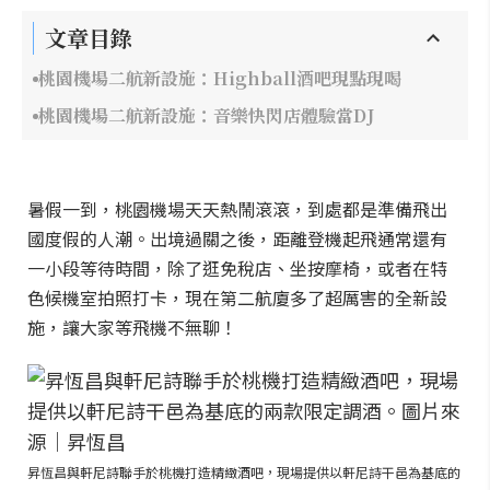
文章目錄
桃園機場二航新設施：Highball酒吧現點現喝
桃園機場二航新設施：音樂快閃店體驗當DJ
暑假一到，桃園機場天天熱鬧滾滾，到處都是準備飛出
國度假的人潮。出境過關之後，距離登機起飛通常還有
一小段等待時間，除了逛免稅店、坐按摩椅，或者在特
色候機室拍照打卡，現在第二航廈多了超厲害的全新設
施，讓大家等飛機不無聊！
昇恆昌與軒尼詩聯手於桃機打造精緻酒吧，現場提供以軒尼詩干邑為基底的