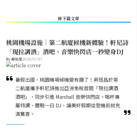
接下篇文章
桃園機場設施｜第二航廈候機新體驗！軒尼詩
「現拉調酒」酒吧、音樂快閃店一秒變身DJ
By
蘇祐萱
2026/07/07
暑假出國，桃園機場候機變有趣了！昇恆昌於第
二航廈攜手軒尼詩推出亞洲免稅首間「現拉調酒
酒吧」，同步引進 Marshall 音樂快閃店。喝杯專
屬特調、體驗一日 DJ，讓美好假期從登機前就充
滿驚喜。