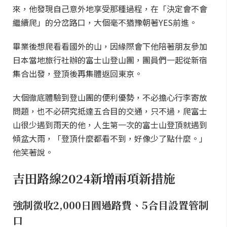
來，他發現自己意外地享受那種過程，在「決定會不會
繼續爬」的分岔路口，大個毫不猶豫朝著YES前進。
畢業後想爬看看國外的山，因緣際會下他陪著朋友參加
日本當地旅行社辦的富士山登山團，團員們一起從新宿
集合出發，登頂後再集體返回東京。
大個徹底體驗到登山團的便利優勢，不必擔心行李寄放
問題，也不必研究抵達五合目的交通，只不過，爬富士
山很少遇到雨天的他，人生第一次的富士山登頂就遇到
傾盆大雨，「登頂什麼都看不到，好像少了點什麼。」
他笑著說。
吉田路線2024新增兩項新措施
強制徵收2,000日圓過路費、5合目設置管制
口