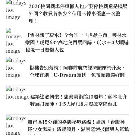
2026桃園機場停車懶人包／要停桃機還是機場
外圍？收費各多少？信用卡停車優惠一次整
理！
【雲林親子玩水】全台唯一「虎爺主題」叢林水
樂園！虎尾632高地免門票回歸，玩水＋4大順遊
秘境一日遊懶人包
搭機告別落枕！阿聯酋航空經濟艙座椅升級，
全球首創「U-Dream頭枕」包覆頭頸超好睡
建築迷必朝聖！忠泰美術館10週年：藤本壯介
特展打頭陣，1:5大屋根8月震撼空降台北
離市區15分鐘的嘉義祕境路線！造訪「台版神
隱少女湯屋」清豐濤月、湖景窯烤披薩與人氣私