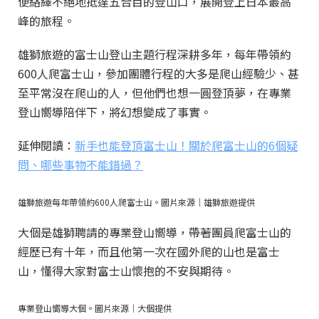
便絡繹不絕地抵達五合目的登山口，展開登上日本最高
峰的旅程。
雄獅旅遊的富士山登山主題行程深耕多年，每年帶領約
600人爬富士山，參加團體行程的大多是爬山經驗少、甚
至平常沒在爬山的人，但他們也想一圓登頂夢，在專業
登山嚮導陪伴下，將幻想變成了事實。
延伸閱讀：
新手也能登頂富士山！關於爬富士山的6個疑
問、哪些事物不能錯過？
雄獅旅遊每年帶領約600人爬富士山。圖片來源｜雄獅旅遊提供
大個是雄獅聘請的專業登山嚮導，帶著團員爬富士山的
經歷已有十年，而且他第一次在國外爬的山也是富士
山，懂得大家對富士山懷抱的不安與期待。
專業登山嚮導大個。圖片來源｜大個提供