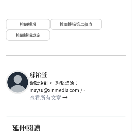
桃園機場
桃園機場第二航廈
桃園機場設施
蘇祐萱
編輯企劃。 聯繫請洽：
maysu@xinmedia.com /
may860527@gmail.com
查看所有文章
延伸閱讀