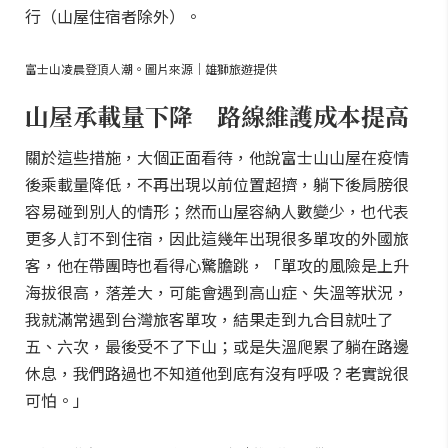
行（山屋住宿者除外）。
富士山凌晨登頂人潮。圖片來源｜雄獅旅遊提供
山屋承載量下降 路線維護成本提高
關於這些措施，大個正面看待，他說富士山山屋在疫情
後乘載量降低，不再出現以前位置超擠，躺下後肩膀很
容易碰到別人的情形；然而山屋容納人數變少，也代表
更多人訂不到住宿，因此這幾年出現很多單攻的外國旅
客，他在帶團時也看得心驚膽跳，「單攻的風險是上升
海拔很高，落差大，可能會遇到高山症、失溫等狀況，
我就滿常遇到台灣旅客單攻，結果走到九合目就吐了
五、六次，最後受不了下山；或是失溫爬累了躺在路邊
休息，我們路過也不知道他到底有沒有呼吸？老實說很
可怕。」