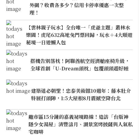
外圍？收費各多少？信用卡停車優惠一次整
理！
【雲林親子玩水】全台唯一「虎爺主題」叢林水
樂園！虎尾632高地免門票回歸，玩水＋4大順遊
秘境一日遊懶人包
搭機告別落枕！阿聯酋航空經濟艙座椅升級，
全球首創「U-Dream頭枕」包覆頭頸超好睡
建築迷必朝聖！忠泰美術館10週年：藤本壯介
特展打頭陣，1:5大屋根8月震撼空降台北
離市區15分鐘的嘉義祕境路線！造訪「台版神
隱少女湯屋」清豐濤月、湖景窯烤披薩與人氣私
宅咖啡