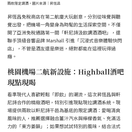
兩款限定調酒。圖片來源｜昇恆昌
昇恆昌免稅商店在第二航廈大玩創意，分別從味覺與聽
覺出發，把機場一角變身為時髦的生活探索空間。不僅
開了亞洲免稅通路第一間「軒尼詩汲飲調酒酒吧」，還
聯手頂級音響品牌 Marshall 引進「沉浸式音樂體驗快閃
店」，不管是酒友還是樂迷，絕對都能在這裡玩得過
癮。
桃園機場二航新設施：Highball酒吧
現點現喝
看準現代人喜歡輕鬆「即飲」的潮流，這次昇恆昌與軒
尼詩合作的精緻酒吧，特別引進現點現拉調酒系統。現
場提供兩款以軒尼詩干邑為基底的限定調酒：愛喝清爽
風味的人，推薦選擇融合薑汁汽水與檸檬香氣、充滿活
力的「東方姜韻」；如果想試試特別的風味，結合法式