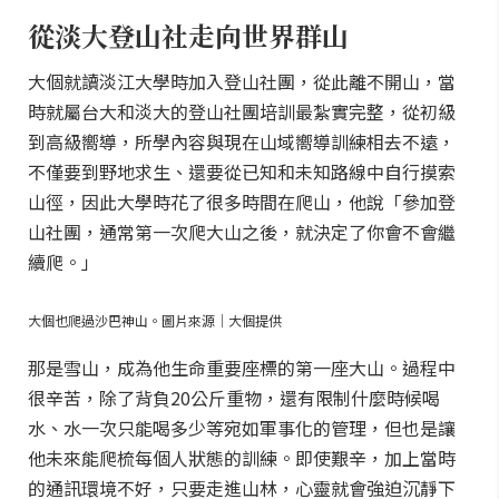
從淡大登山社走向世界群山
大個就讀淡江大學時加入登山社團，從此離不開山，當
時就屬台大和淡大的登山社團培訓最紮實完整，從初級
到高級嚮導，所學內容與現在山域嚮導訓練相去不遠，
不僅要到野地求生、還要從已知和未知路線中自行摸索
山徑，因此大學時花了很多時間在爬山，他說「參加登
山社團，通常第一次爬大山之後，就決定了你會不會繼
續爬。」
大個也爬過沙巴神山。圖片來源｜大個提供
那是雪山，成為他生命重要座標的第一座大山。過程中
很辛苦，除了背負20公斤重物，還有限制什麼時候喝
水、水一次只能喝多少等宛如軍事化的管理，但也是讓
他未來能爬梳每個人狀態的訓練。即使艱辛，加上當時
的通訊環境不好，只要走進山林，心靈就會強迫沉靜下