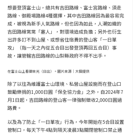
想要登頂富士山，總共有吉田路線、富士宮路線、須走
路線、御殿場路線4種選擇，其中吉田路線因為最容易完
成，被視為新手人氣路線，但也因為如此，人潮如織的
吉田路線常常「塞人」，對環境造成負擔；另外也衍生
出許多訂不到山屋、或想省住宿費的登山客「一日單
攻」（指一天之內從五合目出發登頂再回五合目）事
故，讓管轄吉田路線的山梨縣政府不得不出手。
在富士山上看御來光（日出）。圖片來源｜大個提供
除了以往為維護富士山環境、私營山屋設施而在登山口
鼓勵樂捐的1,000日圓「保全協力金」之外，自2024年7
月1日起，吉田路線的登山客一律強制徵收2,000日圓過
路費。
以及為了防止「一日單攻」行為，今年開始在5合目設置
管制口，每天下午4點到隔天凌晨3點關閉管制口禁止通