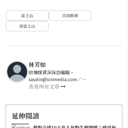
富士山
吉田路線
登富士山
林芳如
欣傳媒資深採訪編輯。
sasalin@xinmedia.com／
happy21917@gmail.com
查看所有文章
延伸閱讀
盤點全球10大高人氣野生動物園！感受無