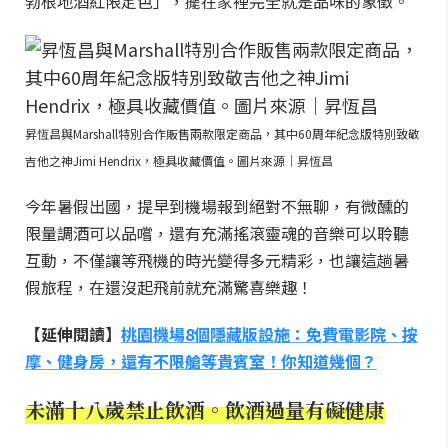
勃根地酒紅限定色」，擺在家裡完全就是品味的象徵。
昇恆昌與Marshall特別合作販售兩款限定商品，其中60周年紀念版特別致敬
吉他之神Jimi Hendrix，極具收藏價值。圖片來源｜昇恆昌
今年暑假出國，提早到機場報到絕對不無聊，有微醺的
限量調酒可以品嚐，還有充滿搖滾靈魂的音樂可以聆聽
互動，不僅讓等飛機的時光變得多元精彩，也讓這趟暑
假旅程，在還沒起飛前就充滿驚喜樂趣！
【延伸閱讀】
桃園機場8個隱藏版設施：免費電影院、按
摩、健身房，還有不限艙等貴賓室！你知道幾個？
未滿十八歲禁止飲酒。飲酒過量有礙健康