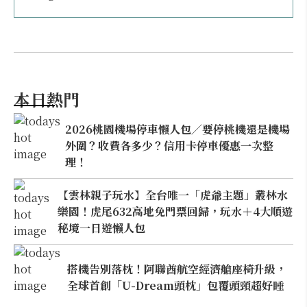
本日熱門
2026桃園機場停車懶人包／要停桃機還是機場
外圍？收費各多少？信用卡停車優惠一次整
理！
【雲林親子玩水】全台唯一「虎爺主題」叢林水
樂園！虎尾632高地免門票回歸，玩水＋4大順遊
秘境一日遊懶人包
搭機告別落枕！阿聯酋航空經濟艙座椅升級，
全球首創「U-Dream頭枕」包覆頭頸超好睡