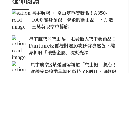
延伸閱讀
星宇航空 × 空山基重磅聯名！A350-
1000 變身金銀「會飛的藝術品」，打造
三萬英呎空中藝廊
星宇航空×空山基｜地表最大空中藝術品！
Pantone反覆校對逾10次研發專屬色，機
身折射「液態金屬」流動光澤
星宇航空K董張國煒親駕「空山銀」抵台！
實機光是塗裝與調色就花了8個月，同款限
量模型上架即秒殺
本日熱門