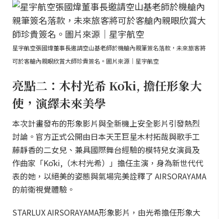
星宇航空張國煒董事長邀請空山基老師於機艙內親筆簽名落款，未來旅客將
可於客艙內親眼欣賞大師珍貴簽名。圖片來源｜星宇航空
亮點二：木村光希 Kōki, 擔任形象大
使，演繹未來美學
本次計畫發布的形象影片與全新機上安全影片引發熱烈
討論。官方正式公開由日本天王巨星木村拓哉與歌手工
藤靜香的二女兒、兼具國際舞台經驗的模特兒女演員及
作曲家「Kōki,（木村光希）」擔任主演，身為新世代代
表的她，以絕美的姿態與氣場完美詮釋了 AIRSORAYAMA
的前衛視覺體驗。
STARLUX AIRSORAYAMA形象影片，由光希擔任形象大