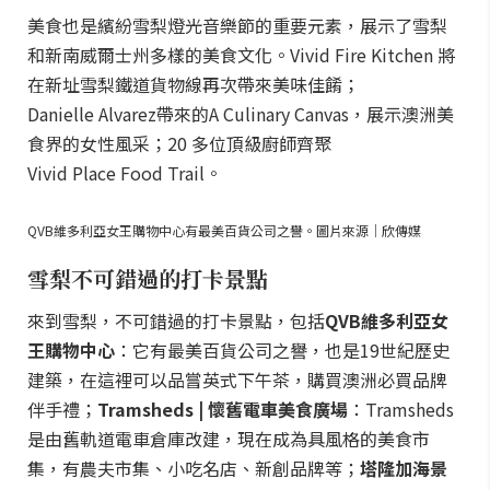
美食也是繽紛雪梨燈光音樂節的重要元素，展示了雪梨
和新南威爾士州多樣的美食文化。Vivid Fire Kitchen 將
在新址雪梨鐵道貨物線再次帶來美味佳餚；
Danielle Alvarez帶來的A Culinary Canvas，展示澳洲美
食界的女性風采；20 多位頂級廚師齊聚
Vivid Place Food Trail。
QVB維多利亞女王購物中心有最美百貨公司之譽。圖片來源｜欣傳媒
雪梨不可錯過的打卡景點
來到雪梨，不可錯過的打卡景點，包括
QVB維多利亞女
王購物中心
：它有最美百貨公司之譽，也是19世紀歷史
建築，在這裡可以品嘗英式下午茶，購買澳洲必買品牌
伴手禮；
Tramsheds | 懷舊電車美食廣場
：Tramsheds
是由舊軌道電車倉庫改建，現在成為具風格的美食市
集，有農夫市集、小吃名店、新創品牌等；
塔隆加海景