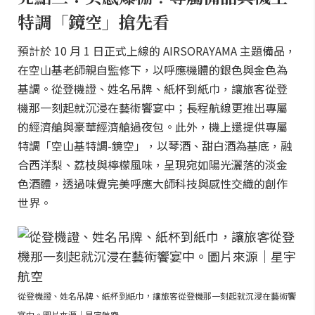
特調「鏡空」搶先看
預計於 10 月 1 日正式上線的 AIRSORAYAMA 主題備品，
在空山基老師親自監修下，以呼應機體的銀色與金色為
基調。從登機證、姓名吊牌、紙杯到紙巾，讓旅客從登
機那一刻起就沉浸在藝術饗宴中；長程航線更推出專屬
的經濟艙與豪華經濟艙過夜包。此外，機上還提供專屬
特調「空山基特調-鏡空」，以琴酒、甜白酒為基底，融
合西洋梨、荔枝與檸檬風味，呈現宛如陽光灑落的淡金
色酒體，透過味覺完美呼應大師科技與感性交織的創作
世界。
從登機證、姓名吊牌、紙杯到紙巾，讓旅客從登機那一刻起就沉浸在藝術饗
宴中。圖片來源｜星宇航空