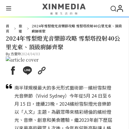
搜尋
首
旅
2024年雪梨燈光音樂節攻略 雪梨塔投射40公里光束、頂級
>
>
頁
遊
廚師齊聚
2024年雪梨燈光音樂節攻略 雪梨塔投射40公
里光束、頂級廚師齊聚
By
方雯玲
2024/04/03
南半球規模最大的多元形式藝術節—繽紛雪梨燈
光音樂節（Vivid Sydney）今年從5月 24 日至 6
月 15 日，連續23晚，2024繽紛雪梨燈光音樂節
以「人文」主題，為觀眾帶來精彩絕倫的繽紛燈
光、音樂、創意和美食體驗，繼2023年創下歷屆
以來最高的觀眾人次後，今年有何新亮點讓人格