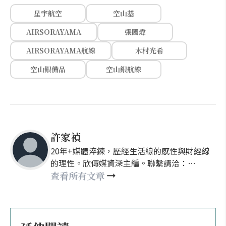
星宇航空
空山基
AIRSORAYAMA
張國煒
AIRSORAYAMA航線
木村光希
空山銀備品
空山銀航線
許家禎
20年+媒體淬鍊，歷經生活線的感性與財經線
的理性。欣傳媒資深主編。聯繫請洽：
nellyhsu@xinmedia.com
查看所有文章