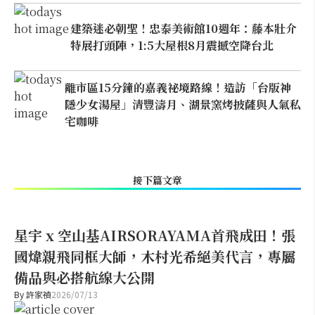
建築迷必朝聖！忠泰美術館10週年：藤本壯介
特展打頭陣，1:5大屋根8月震撼空降台北
離市區15分鐘的嘉義祕境路線！造訪「台版神
隱少女湯屋」清豐濤月、湖景窯烤披薩與人氣私
宅咖啡
接下篇文章
星宇 x 空山基AIRSORAYAMA首飛成田！張
國煒親飛同框大師，木村光希絕美代言，專屬
備品與必搭航線大公開
By
許家禎
2026/07/13