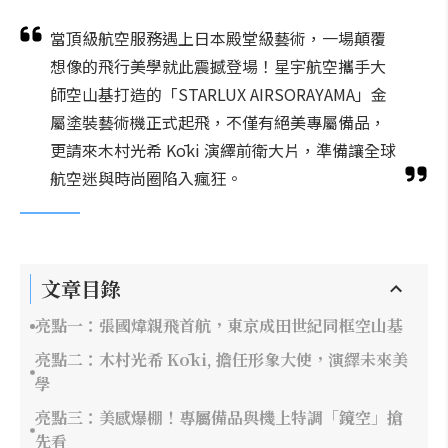
當頂級航空服務遇上日本殿堂級藝術，一場顛覆
想像的飛行美學就此震撼登場！星宇航空攜手大
師空山基打造的「STARLUX AIRSORAYAMA」金
屬塗裝藝術機正式起飛，不僅有絕美專屬備品，
更請來木村光希 Kōki 演繹前衛大片，準備讓全球
航空迷與時尚圈陷入瘋狂。
文章目錄
亮點一：張國煒親飛首航，東京成田世紀同框空山基
亮點二：木村光希 Kōki, 擔任形象大使，演繹未來美
學
亮點三：美感爆棚！專屬備品與機上特調「鏡空」搶
先看