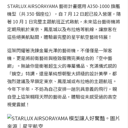
STARLUX AIRSORAYAMA 藝術計畫選用 A350-1000 旗艦
機型（共 350 個座位），自 7 月 12 日起已投入營運，隨
著 10 月 1 日完整主題航班正式啟航，未來這台藝術機將
定期飛航於東京、鳳凰城以及布拉格等航線，讓旅客在
這些絕美航點間，體驗最完整的星宇航空藝術特展！
這架閃耀著洗鍊金屬光澤的藝術機，不僅僅是一架客
機，更是將前衛藝術與極致服務完美結合的「空中藝
廊」。無論你是衝著超生火的專屬備品、充滿儀式感的
「鏡空」特調，還是單純想朝聖大師級的設計美學，都
強烈建議及早鎖定東京、鳳凰城或布拉格的主題航班。
今年下半年，不妨為自己安排一趟別具意義的飛行，親
自登上這架翱翔天際的藝術品，體驗從未感受過的高空
視覺震撼！