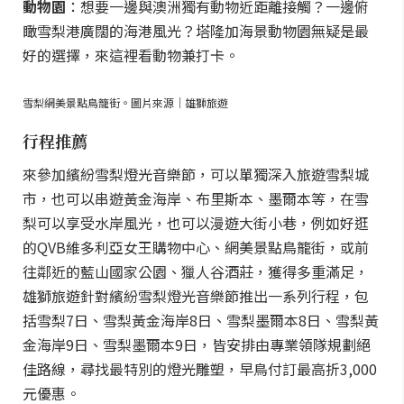
動物園
：想要一邊與澳洲獨有動物近距離接觸？一邊俯
瞰雪梨港廣闊的海港風光？塔隆加海景動物園無疑是最
好的選擇，來這裡看動物兼打卡。
雪梨網美景點鳥籠街。圖片來源｜雄獅旅遊
行程推薦
來參加繽紛雪梨燈光音樂節，可以單獨深入旅遊雪梨城
市，也可以串遊黃金海岸、布里斯本、墨爾本等，在雪
梨可以享受水岸風光，也可以漫遊大街小巷，例如好逛
的QVB維多利亞女王購物中心、網美景點鳥籠街，或前
往鄰近的藍山國家公園、獵人谷酒莊，獲得多重滿足，
雄獅旅遊針對繽紛雪梨燈光音樂節推出一系列行程，包
括雪梨7日、雪梨黃金海岸8日、雪梨墨爾本8日、雪梨黃
金海岸9日、雪梨墨爾本9日，皆安排由專業領隊規劃絕
佳路線，尋找最特別的燈光雕塑，早鳥付訂最高折3,000
元優惠。