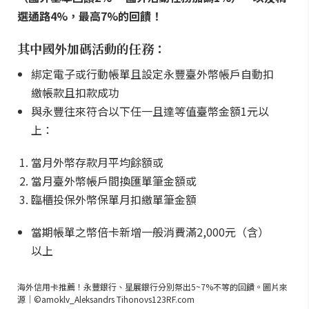
選通路4%，最高7%的回饋！
其中國外加碼活動的任務：
綁定電子或行動帳單且設定永豐臺外幣帳戶自動扣
繳帳款且扣款成功
與永豐往來符合以下任一且達等值臺幣金額1元以
上：
當月外幣存款月平均餘額或
當月臺外幣帳戶間換匯單筆金額或
臨櫃投保外幣保單月扣繳單筆金額
當期帳單之幣倍卡新增一般消費滿2,000元（含）
以上
海外信用卡推薦！永豐銀行、星展銀行分別祭出5~7%不等的回饋。圖片來
源｜©amoklv_Aleksandrs Tihonovs123RF.com