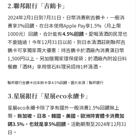
2.聯邦銀行「吉鶴卡」
2024年2月1日到7月31日，日幣消費刷吉鶴卡，一般消
費享3%回饋，在日本使用Apple Pay享1.5%（月上限
1000元）回饋，合計能有
4.5%回饋
。愛喝清酒的民眾也
不要錯過！今年12月31日以前，到日本清酒莊刷聯邦吉
鶴卡可享獨家兩大優惠：持吉鶴卡於酒廠內消費滿日幣
1,500円以上，另加贈獨家環保提袋；於酒廠內附設日料
餐廳「酒林」享用懷石料理另招待1杯清酒。
聯邦銀行吉鶴卡日本刷卡享4.5%回饋。圖片來源｜聯邦銀行
3.星展銀行「星展eco永續卡」
星展eco永續卡除了享有國外一般消費1.5%回饋無上
限，
新加坡、日本、韓國、美國、歐洲持實體卡消費加
碼3.5%，也就是享5%回饋
。活動期限至2024年12月31
日。