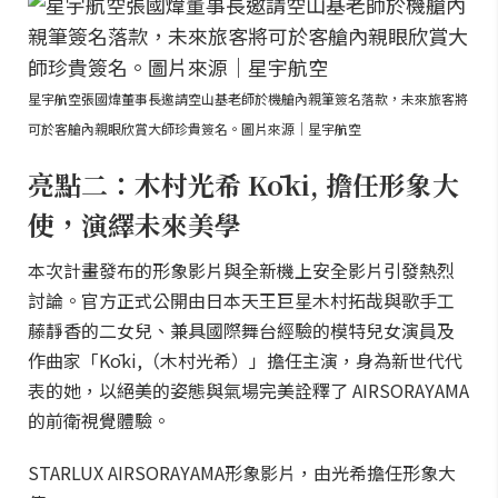
星宇航空張國煒董事長邀請空山基老師於機艙內親筆簽名落款，未來旅客將
可於客艙內親眼欣賞大師珍貴簽名。圖片來源｜星宇航空
亮點二：木村光希 Kōki, 擔任形象大
使，演繹未來美學
本次計畫發布的形象影片與全新機上安全影片引發熱烈
討論。官方正式公開由日本天王巨星木村拓哉與歌手工
藤靜香的二女兒、兼具國際舞台經驗的模特兒女演員及
作曲家「Kōki,（木村光希）」擔任主演，身為新世代代
表的她，以絕美的姿態與氣場完美詮釋了 AIRSORAYAMA
的前衛視覺體驗。
STARLUX AIRSORAYAMA形象影片，由光希擔任形象大