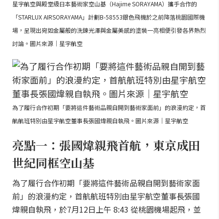
星宇航空與殿堂級日本藝術家空山基（Hajime SORAYAMA）攜手合作的
「STARLUX AIRSORAYAMA」計劃B-58553銀色飛機於之前降落桃園國際機
場，呈現出宛如金屬般的洗鍊光澤與金屬美感的塗裝一亮相便引發各界熱烈
討論。圖片來源｜星宇航空
為了履行合作初期「要將這件藝術品親自開到藝術家面前」的浪漫約定，首
航航班特別由星宇航空董事長張國煒親自執飛。圖片來源｜星宇航空
亮點一：張國煒親飛首航，東京成田
世紀同框空山基
為了履行合作初期「要將這件藝術品親自開到藝術家面
前」的浪漫約定，首航航班特別由星宇航空董事長張國
煒親自執飛，於7月12日上午 8:43 從桃園機場起飛，並