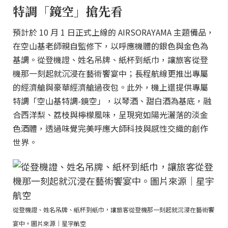
特調「鏡空」搶先看
預計於 10 月 1 日正式上線的 AIRSORAYAMA 主題備品，
在空山基老師親自監修下，以呼應機體的銀色與金色為
基調。從登機證、姓名吊牌、紙杯到紙巾，讓旅客從登
機那一刻起就沉浸在藝術饗宴中；長程航線更推出專屬
的經濟艙與豪華經濟艙過夜包。此外，機上還提供專屬
特調「空山基特調-鏡空」，以琴酒、甜白酒為基底，融
合西洋梨、荔枝與檸檬風味，呈現宛如陽光灑落的淡金
色酒體，透過味覺完美呼應大師科技與感性交織的創作
世界。
從登機證、姓名吊牌、紙杯到紙巾，讓旅客從登機那一刻起就沉浸在藝術饗
宴中。圖片來源｜星宇航空