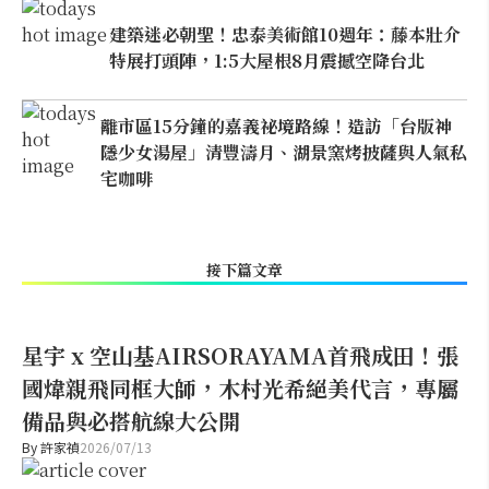
建築迷必朝聖！忠泰美術館10週年：藤本壯介
特展打頭陣，1:5大屋根8月震撼空降台北
離市區15分鐘的嘉義祕境路線！造訪「台版神
隱少女湯屋」清豐濤月、湖景窯烤披薩與人氣私
宅咖啡
接下篇文章
星宇 x 空山基AIRSORAYAMA首飛成田！張
國煒親飛同框大師，木村光希絕美代言，專屬
備品與必搭航線大公開
By
許家禎
2026/07/13