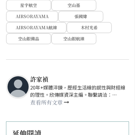
星宇航空
空山基
AIRSORAYAMA
張國煒
AIRSORAYAMA航線
木村光希
空山銀備品
空山銀航線
許家禎
20年+媒體淬鍊，歷經生活線的感性與財經線
的理性。欣傳媒資深主編。聯繫請洽：
nellyhsu@xinmedia.com
查看所有文章
延伸閱讀