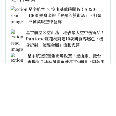
星宇航空 × 空山基重磅聯名！A350-
1000 變身金銀「會飛的藝術品」，打造
三萬英呎空中藝廊
星宇航空×空山基｜地表最大空中藝術品！
Pantone反覆校對逾10次研發專屬色，機
身折射「液態金屬」流動光澤
星宇航空K董張國煒親駕「空山銀」抵台！
實機光是塗裝與調色就花了8個月，同款限
量模型上架即秒殺
本日熱門