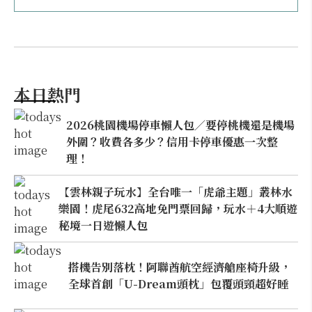
本日熱門
2026桃園機場停車懶人包／要停桃機還是機場
外圍？收費各多少？信用卡停車優惠一次整
理！
【雲林親子玩水】全台唯一「虎爺主題」叢林水
樂園！虎尾632高地免門票回歸，玩水＋4大順遊
秘境一日遊懶人包
搭機告別落枕！阿聯酋航空經濟艙座椅升級，
全球首創「U-Dream頭枕」包覆頭頸超好睡