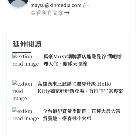
maysu@xinmedia.com /
may860527@gmail.com
查看所有文章
延伸閱讀
萬豪Moxy潮牌酒店進駐曼谷 酒吧辦
理入住、俯瞰天際線
高雄漢來三麗鷗主題房升級 Hello
Kitty獨家娃娃新登場、首推下午茶專案
全台最早賞螢季開跑！花蓮大農大富
賞螢趣、搭森林小火車