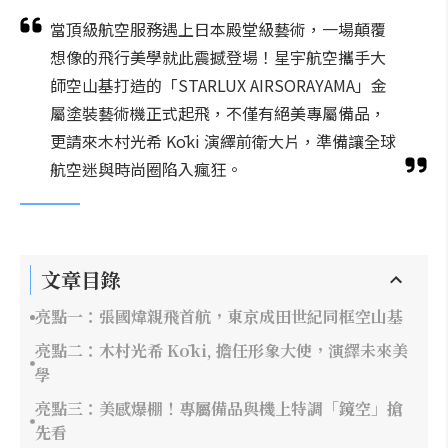
當頂級航空服務遇上日本殿堂級藝術，一場顛覆
想像的飛行美學就此震撼登場！星宇航空攜手大
師空山基打造的「STARLUX AIRSORAYAMA」金
屬塗裝藝術機正式起飛，不僅有絕美專屬備品，
更請來木村光希 Kōki 演繹前衛大片，準備讓全球
航空迷與時尚圈陷入瘋狂。
文章目錄
亮點一：張國煒親飛首航，東京成田世紀同框空山基
亮點二：木村光希 Kōki, 擔任形象大使，演繹未來美
學
亮點三：美感爆棚！專屬備品與機上特調「鏡空」搶
先看