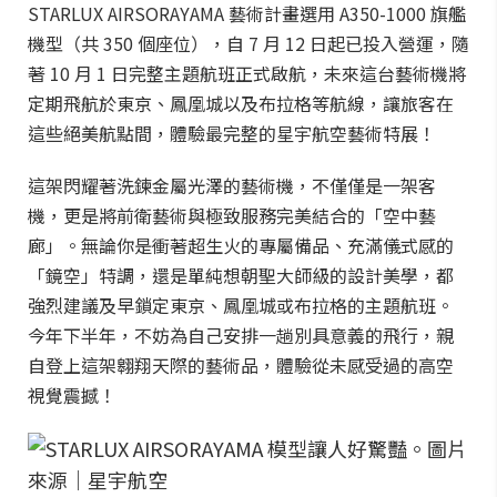
STARLUX AIRSORAYAMA 藝術計畫選用 A350-1000 旗艦
機型（共 350 個座位），自 7 月 12 日起已投入營運，隨
著 10 月 1 日完整主題航班正式啟航，未來這台藝術機將
定期飛航於東京、鳳凰城以及布拉格等航線，讓旅客在
這些絕美航點間，體驗最完整的星宇航空藝術特展！
這架閃耀著洗鍊金屬光澤的藝術機，不僅僅是一架客
機，更是將前衛藝術與極致服務完美結合的「空中藝
廊」。無論你是衝著超生火的專屬備品、充滿儀式感的
「鏡空」特調，還是單純想朝聖大師級的設計美學，都
強烈建議及早鎖定東京、鳳凰城或布拉格的主題航班。
今年下半年，不妨為自己安排一趟別具意義的飛行，親
自登上這架翱翔天際的藝術品，體驗從未感受過的高空
視覺震撼！