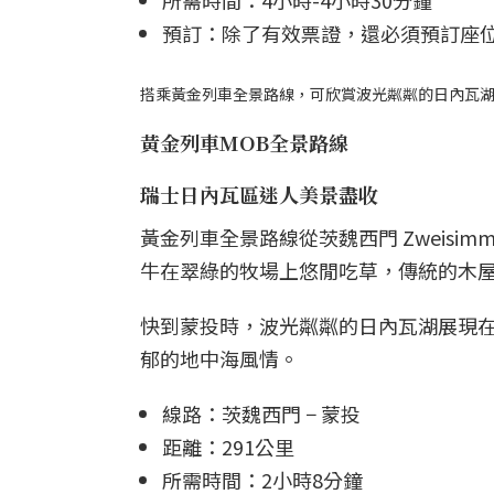
所需時間：4小時-4小時30分鐘
預訂：除了有效票證，還必須預訂座位
搭乘黃金列車全景路線，可欣賞波光粼粼的日內瓦
黃金列車MOB全景路線
瑞士日內瓦區迷人美景盡收
黃金列車全景路線從茨魏西門 Zweisim
牛在翠綠的牧場上悠閒吃草，傳統的木
快到蒙投時，波光粼粼的日內瓦湖展現
郁的地中海風情。
線路：茨魏西門 − 蒙投
距離：291公里
所需時間：2小時8分鐘