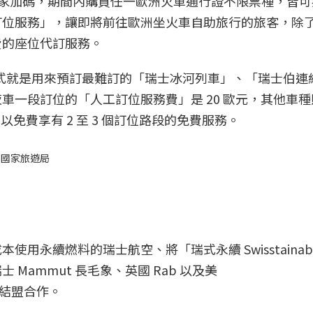
n 更獨家加碼，期間內購買任一歐洲火車通行證不限票種，皆可
訂位服務」，讓即將前往歐洲坐火車自助旅行的旅客，除
費的座位代訂服務。
方式就是用來預訂最難訂的「瑞士冰河列車」、「瑞士伯連
車一段訂位的「人工訂位服務費」是 20 歐元，其他車種
可以免費享有 2 至 3 個訂位路段的免費服務。
士國家旅遊局
用永續燃料的瑞士航空、將「瑞式永續 Swisstainab
Mammut 長毛象、英國 Rab 以及美
品牌結盟合作。