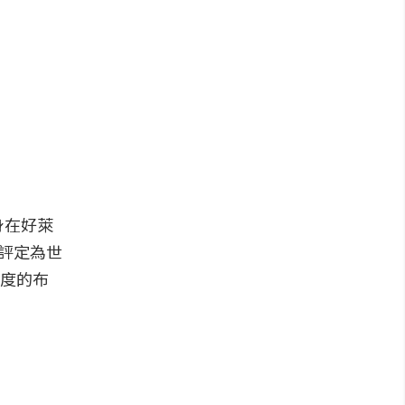
身在好萊
被評定為世
0度的布