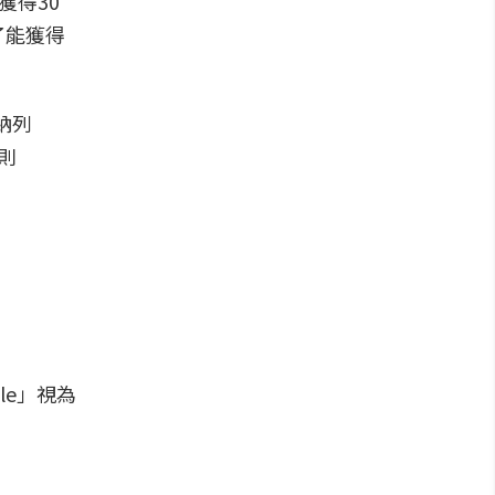
獲得30
了能獲得
納列
則
le」視為