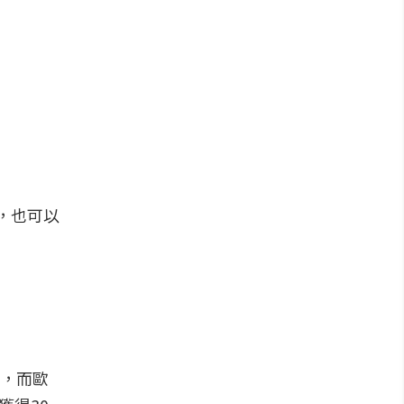
讚嘆，也可以
惠，而歐