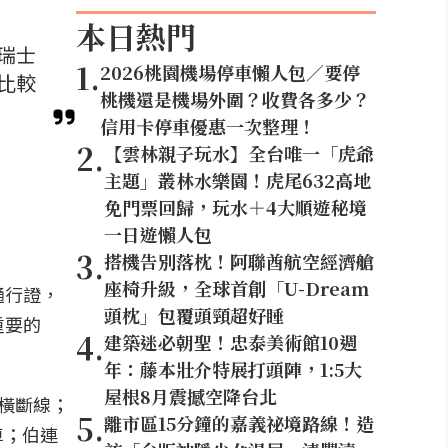
本日熱門
瑞士
1
.
2026桃園機場停車懶人包／要停
比較
桃機還是機場外圍？收費各多少？
信用卡停車優惠一次整理！
2
.
【雲林親子玩水】全台唯一「虎爺
主題」叢林水樂園！虎尾632高地
免門票回歸，玩水＋4大順遊秘境
一日遊懶人包
3
.
搭機告別落枕！阿聯酋航空經濟艙
座椅升級，全球首創「U-Dream
通行證，
頭枕」包覆頭頸超好睡
重要的
4
.
建築迷必朝聖！忠泰美術館10週
年：藤本壯介特展打頭陣，1:5大
屋根8月震撼空降台北
幻橫斷線；
5
.
離市區15分鐘的嘉義祕境路線！造
車；伯連