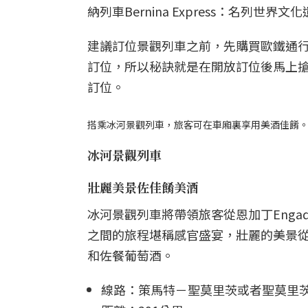
納列車Bernina Express：名
建議訂位景觀列車之前，先購買歐鐵通
訂位，所以秘訣就是在開放訂位後馬上搶
訂位。
搭乘冰河景觀列車，旅客可在車廂裏享用美酒佳餚
冰河景觀列車
壯麗美景佐佳餚美酒
冰河景觀列車將帶領旅客從恩加丁Enga
之間的旅程堪稱感官盛宴，壯麗的美景
和佐餐葡萄酒。
線路：策馬特－聖莫里茨或者聖莫里