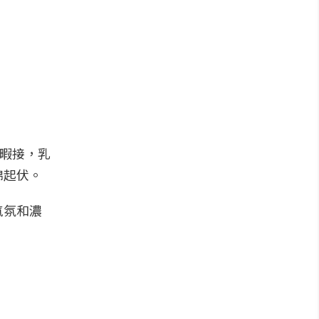
不暇接，乳
綿起伏。
氣氛和濃