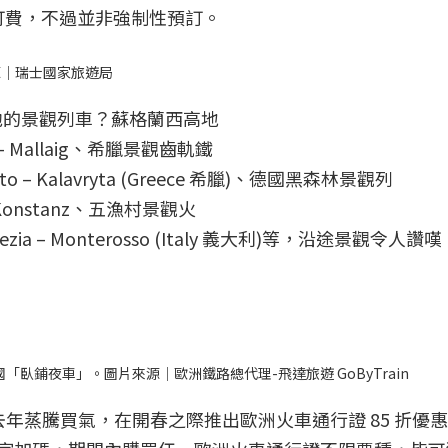
訂費，不過並非強制性預訂。
源｜瑞士國家旅遊局
他的景觀列車？蘇格蘭西高地
iam – Mallaig、希臘景觀齒軌鐵
opto – Kalavryta (Greece 希臘)、德國黑森林景觀列
g – Konstanz、五漁村景觀火
a Spezia – Monterosso (Italy 義大利)等，沿途景觀令人
「臥鋪夜車」。圖片來源｜歐洲鐵路總代理-飛達旅遊 GoByTrain
延續去年蒸騰買氣，在開春之際推出歐洲火車通行證 85 折優