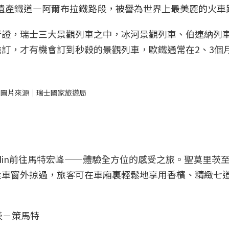
列世界文化遺產鐵道—阿爾布拉鐵路段，被譽為世界上最美麗的火
行證，瑞士三大景觀列車之中，冰河景觀列車、伯連納列
訂，才有機會訂到秒殺的景觀列車，歐鐵通常在2、3個
。圖片來源｜瑞士國家旅遊局
din前往馬特宏峰——體驗全方位的感受之旅。聖莫里茨
從車窗外掠過，旅客可在車廂裏輕鬆地享用香檳、精緻七
茨－策馬特