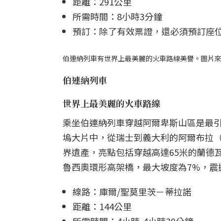
距離：291公里
所需時間：8小時3分鐘
預訂：除了有效票證，還必須預訂座位
伯連納列車有世界上最美麗的火車路線美譽。圖片來源｜
伯連納列車
世界上最美麗的火車路線
乘坐伯連納列車穿越阿爾卑斯山區是最
塢大片中，從瑞士到義大利的阿爾布拉（Al
界遺產，亮點包括穿越高達65米的蘭德瓦薩橋(
魯西奧環形高架橋，最大坡度為7%，震
線路：庫爾/聖莫里茨－蒂拉諾
距離：144公里