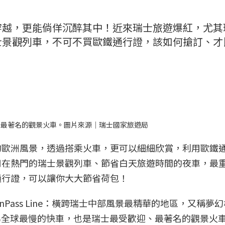
穿越，更能倘佯沉醉其中！近來瑞士旅遊爆紅，尤其
士景觀列車，不可不買歐鐵通行證，該如何搶訂、才
、最著名的觀景火車。圖片來源｜瑞士國家旅遊局
的歐洲風景，透過搭乘火車，更可以細細欣賞，利用歐鐵
用在熱門的瑞士景觀列車、節省白天旅遊時間的夜車，最
通行證，可以讓你大大節省荷包！
nPass Line：橫跨瑞士中部風景最精華的地區，又稱夢
s：被形容為全球最慢的快車，也是瑞士最受歡迎、最著名的觀景火