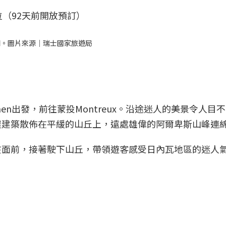
（92天前開放預訂）
湖。圖片來源｜瑞士國家旅遊局
men出發，前往蒙投Montreux。沿途迷人的美景令人目
屋建築散佈在平緩的山丘上，遠處雄偉的阿爾卑斯山峰連
在面前，接著駛下山丘，帶領遊客感受日內瓦地區的迷人