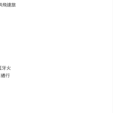
提供飛達旅
班牙火
車通行