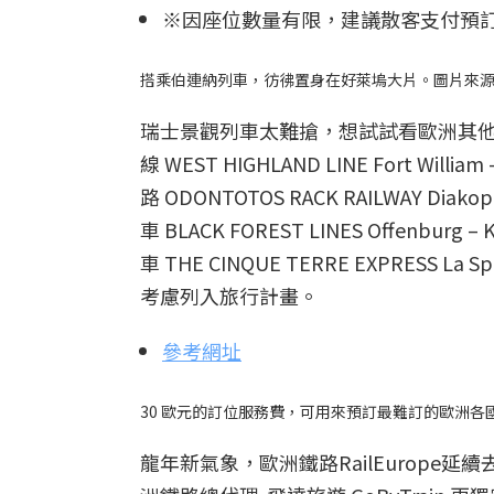
※因座位數量有限，建議散客支付預
搭乘伯連納列車，彷彿置身在好萊塢大片。圖片來
瑞士景觀列車太難搶，想試試看歐洲其
線 WEST HIGHLAND LINE Fort Will
路 ODONTOTOS RACK RAILWAY Diak
車 BLACK FOREST LINES Offenbur
車 THE CINQUE TERRE EXPRESS L
考慮列入旅行計畫。
參考網址
30 歐元的訂位服務費，可用來預訂最難訂的歐洲各國
龍年新氣象，歐洲鐵路RailEurope