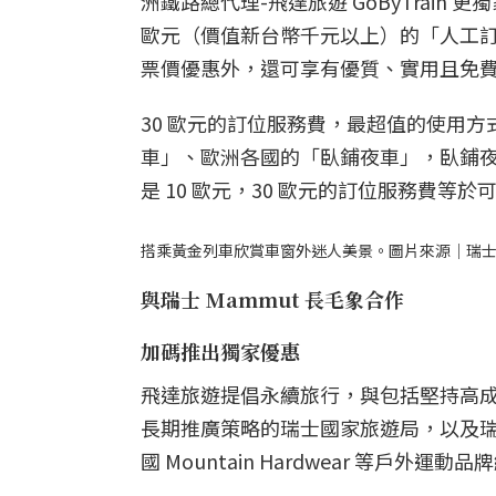
洲鐵路總代理-飛達旅遊 GoByTrai
歐元（價值新台幣千元以上）的「人工
票價優惠外，還可享有優質、實用且免
30 歐元的訂位服務費，最超值的使用
車」、歐洲各國的「臥鋪夜車」，臥鋪夜
是 10 歐元，30 歐元的訂位服務費等於
搭乘黃金列車欣賞車窗外迷人美景。圖片來源｜瑞
與瑞士 Mammut 長毛象合作
加碼推出獨家優惠
飛達旅遊提倡永續旅行，與包括堅持高成本使
長期推廣策略的瑞士國家旅遊局，以及瑞士 
國 Mountain Hardwear 等戶外運動