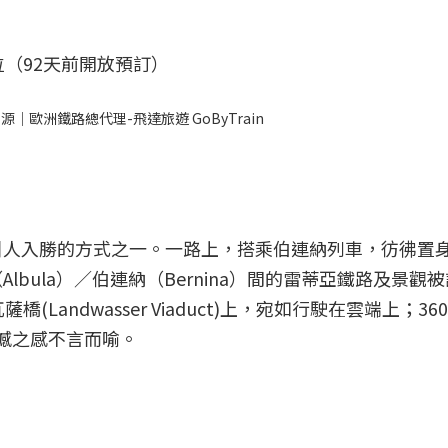
（92天前開放預訂）
歐洲鐵路總代理-飛達旅遊 GoByTrain
引人入勝的方式之一。一路上，搭乘伯連納列車，彷彿置
bula）／伯連納（Bernina）間的雷蒂亞鐵路及景觀
Landwasser Viaduct)上，宛如行駛在雲端上；36
撼之感不言而喻。