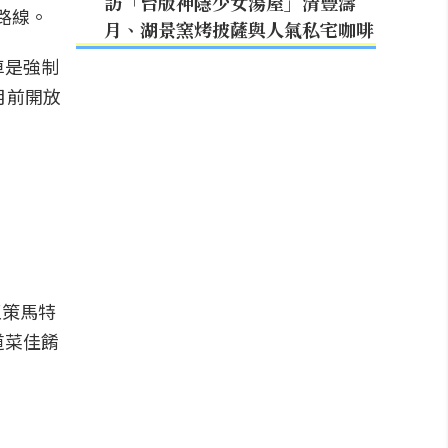
訪「台版神隱少女湯屋」清豐濤
車路線。
月、湖景窯烤披薩與人氣私宅咖啡
車是強制
月前開放
至策馬特
道菜佳餚