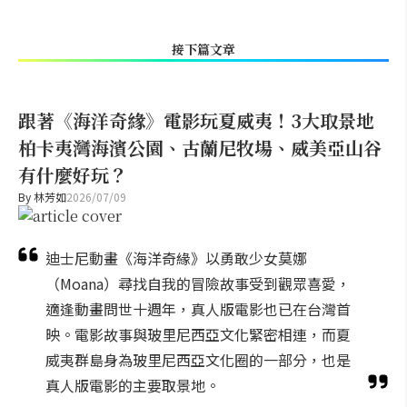
接下篇文章
跟著《海洋奇緣》電影玩夏威夷！3大取景地
柏卡夷灣海濱公園、古蘭尼牧場、威美亞山谷
有什麼好玩？
By
林芳如
2026/07/09
迪士尼動畫《海洋奇緣》以勇敢少女莫娜
（Moana）尋找自我的冒險故事受到觀眾喜愛，
適逢動畫問世十週年，真人版電影也已在台灣首
映。電影故事與玻里尼西亞文化緊密相連，而夏
威夷群島身為玻里尼西亞文化圈的一部分，也是
真人版電影的主要取景地。