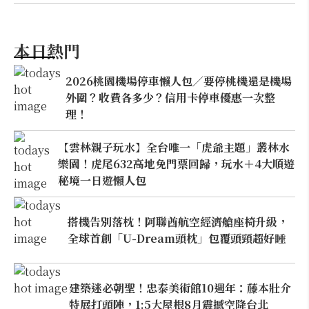
本日熱門
2026桃園機場停車懶人包／要停桃機還是機場
外圍？收費各多少？信用卡停車優惠一次整
理！
【雲林親子玩水】全台唯一「虎爺主題」叢林水
樂園！虎尾632高地免門票回歸，玩水＋4大順遊
秘境一日遊懶人包
搭機告別落枕！阿聯酋航空經濟艙座椅升級，
全球首創「U-Dream頭枕」包覆頭頸超好睡
建築迷必朝聖！忠泰美術館10週年：藤本壯介
特展打頭陣，1:5大屋根8月震撼空降台北