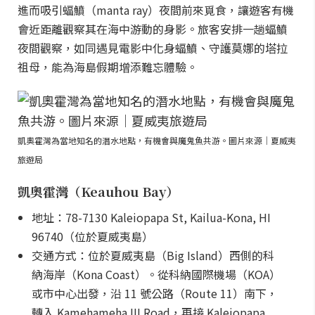
進而吸引蝠鱝（manta ray）夜間前來覓食，讓遊客有機
會近距離觀察其在海中游動的身影。旅客安排一趟蝠鱝
夜間觀察，如同遇見電影中化身蝠鱝、守護莫娜的塔拉
祖母，能為海島假期增添難忘體驗。
凱奧霍灣為當地知名的潛水地點，有機會與魔鬼魚共游。圖片來源｜夏威夷
旅遊局
凱奧霍灣（Keauhou Bay）
地址：78-7130 Kaleiopapa St, Kailua-Kona, HI
96740（位於夏威夷島）
交通方式：位於夏威夷島（Big Island）西側的科
納海岸（Kona Coast）。從科納國際機場（KOA）
或市中心出發，沿 11 號公路（Route 11）南下，
轉入 Kamehameha III Road，再接 Kaleiopapa