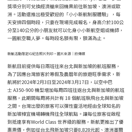
獎項分別可兌換經濟艙來回機票前往新加坡、澳洲或歐
洲。活動還推出極受歡迎的「小小新航制服體驗」，每
天安排四個時段，只要在現場完成報名，身高介於100公
分至140公分的小朋友就可以化身小小新航空姐或機師，
一圓航空職人夢。每時段名額有限，額滿為止。
新航活動限定IG紀念照片列印。圖片來源｜欣傳媒
新航目前提供每日兩班往來台北與新加坡的航班服務，
為了因應台灣旅客於寒假及農曆年的旅遊旺季需求，新
航將於2024年2月3日至2024年3月17日，以空中巴
士 A350-900 機型增加每周四班往返台北與新加坡的航班
服務，此期間每周將共計有 18 個航班執飛台北與新加坡
之間。台灣出發的旅客可以彈性靈活地經由全球知名的
新加坡樟宜機場轉機飛往全球航點。讓每位旅客從啟程
到抵達享有World Class 世界級的服務，新航更推出了優
惠票價，例如從台北飛新加坡只要8,828元起、澳洲墨爾