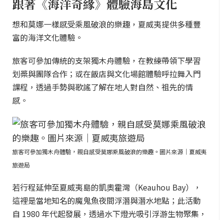
跟著《海洋奇緣》體驗海島文化
想和莫娜一樣感受乘風破浪的樂趣，夏威夷提供多種豐
富的海洋文化體驗。
旅客可參加傳統的支架獨木舟體驗，在教練帶領下學習
划槳與團隊合作；或在飯店與文化場館體驗呼拉舞入門
課程，透過手勢與歌謠了解在地人對自然、祖先的情
感。
旅客可參加獨木舟體驗，親自感受莫娜乘風破浪的樂趣。圖片來源｜夏威夷
旅遊局
若行程延伸至夏威夷島的凱奧霍灣（Keauhou Bay），
這裡是當地知名的魔鬼魚夜間浮潛與潛水地點；此活動
自 1980 年代起發展，透過水下燈光吸引浮游生物聚集，