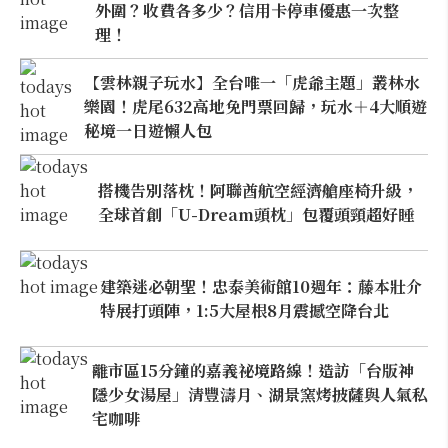
外圍？收費各多少？信用卡停車優惠一次整
理！
【雲林親子玩水】全台唯一「虎爺主題」叢林水
樂園！虎尾632高地免門票回歸，玩水＋4大順遊
秘境一日遊懶人包
搭機告別落枕！阿聯酋航空經濟艙座椅升級，
全球首創「U-Dream頭枕」包覆頭頸超好睡
建築迷必朝聖！忠泰美術館10週年：藤本壯介
特展打頭陣，1:5大屋根8月震撼空降台北
離市區15分鐘的嘉義祕境路線！造訪「台版神
隱少女湯屋」清豐濤月、湖景窯烤披薩與人氣私
宅咖啡