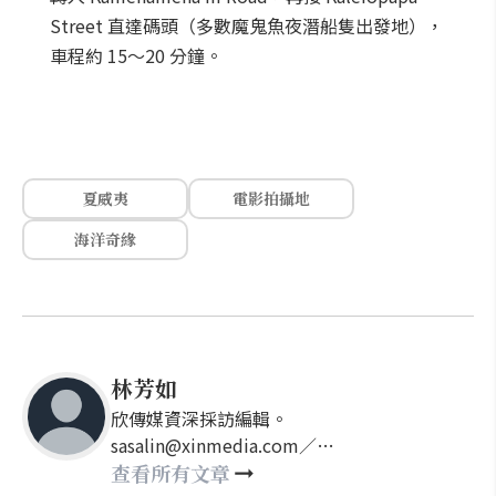
Street 直達碼頭（多數魔鬼魚夜潛船隻出發地），
車程約 15～20 分鐘。
夏威夷
電影拍攝地
海洋奇緣
林芳如
欣傳媒資深採訪編輯。
sasalin@xinmedia.com／
happy21917@gmail.com
查看所有文章