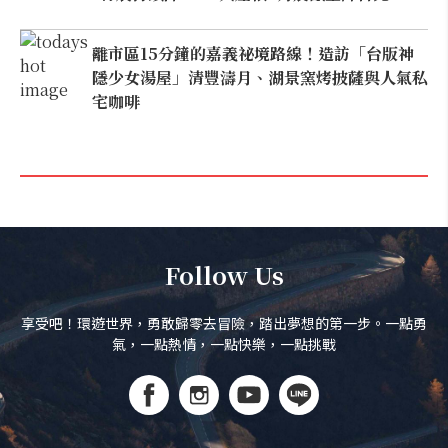
離市區15分鐘的嘉義祕境路線！造訪「台版神
隱少女湯屋」清豐濤月、湖景窯烤披薩與人氣私
宅咖啡
Follow Us
享受吧！環遊世界，勇敢歸零去冒險，踏出夢想的第一步。一點勇
氣，一點熱情，一點快樂，一點挑戰