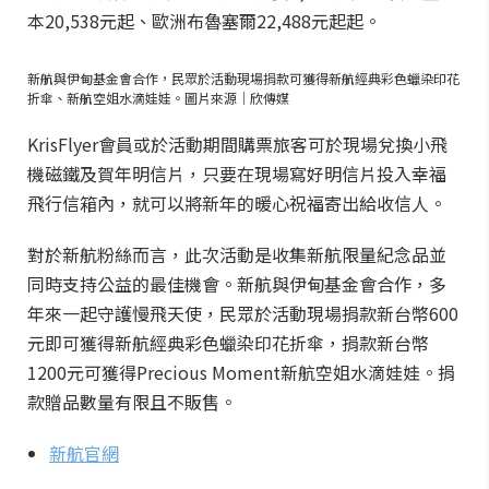
本20,538元起、歐洲布魯塞爾22,488元起起。
新航與伊甸基金會合作，民眾於活動現場捐款可獲得新航經典彩色蠟染印花
折傘、新航空姐水滴娃娃。圖片來源｜欣傳媒
KrisFlyer會員或於活動期間購票旅客可於現場兌換小飛
機磁鐵及賀年明信片，只要在現場寫好明信片投入幸福
飛行信箱內，就可以將新年的暖心祝福寄出給收信人。
對於新航粉絲而言，此次活動是收集新航限量紀念品並
同時支持公益的最佳機會。新航與伊甸基金會合作，多
年來一起守護慢飛天使，民眾於活動現場捐款新台幣600
元即可獲得新航經典彩色蠟染印花折傘，捐款新台幣
1200元可獲得Precious Moment新航空姐水滴娃娃。捐
款贈品數量有限且不販售。
新航官網