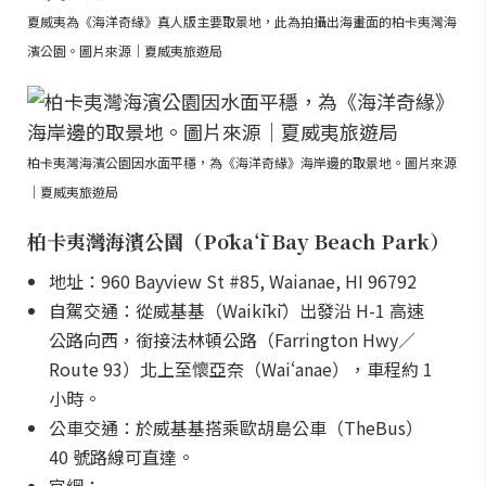
夏威夷為《海洋奇緣》真人版主要取景地，此為拍攝出海畫面的柏卡夷灣海
濱公園。圖片來源｜夏威夷旅遊局
柏卡夷灣海濱公園因水面平穩，為《海洋奇緣》海岸邊的取景地。圖片來源
｜夏威夷旅遊局
柏卡夷灣海濱公園（Pōkaʻī Bay Beach Park）
地址：960 Bayview St #85, Waianae, HI 96792
自駕交通：從威基基（Waikīkī）出發沿 H-1 高速
公路向西，銜接法林頓公路（Farrington Hwy／
Route 93）北上至懷亞奈（Waiʻanae），車程約 1
小時。
公車交通：於威基基搭乘歐胡島公車（TheBus）
40 號路線可直達。