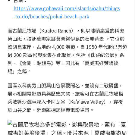
官網：
https://www.gohawaii.com/islands/oahu/things
-to-do/beaches/pokai-beach-park
而古蘭尼牧場（Kualoa Ranch），則以陡峭高聳的科奧
勞山脈，撐起莫娜家鄉莫圖努伊島的壯麗背景 。它位於
歐胡島東岸，占地約 4,000 英畝，自 1950 年代起已有超
過 200 部電影與影集在此取景，包括《侏羅紀公園》系
列、《金剛：骷髏島》等，因此有「夏威夷好萊塢後
場」之稱。
園區以科奧勞山脈與山谷景觀聞名，並設有二戰碉堡，
展示相關電影道具與歷史文物。旅客可在古蘭尼牧場搭
乘敞篷沙灘車深入卡阿瓦谷（Kaʻaʻawa Valley），穿梭
於山谷之間，近距離探訪經典電影場景。