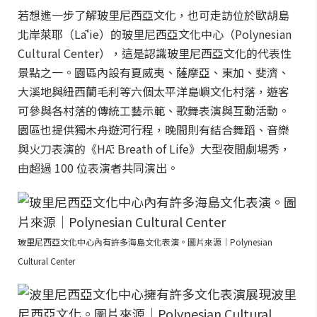
若想進一步了解玻里尼西亞文化，也可走訪位於歐胡島
北岸萊耶（Lāʻie）的玻里尼西亞文化中心（Polynesian
Cultural Center），這是認識玻里尼西亞文化的代表性
景點之一。園區內設有夏威夷、薩摩亞、東加、斐濟、
大溪地與紐西蘭毛利等六個太平洋島嶼文化村落，遊客
可參與各村落的傳統工藝示範、歌舞表演與互動活動。
園區也提供獨木舟遊河行程，晚間則有結合舞蹈、音樂
與火刀表演的《HĀ: Breath of Life》大型夜間劇場秀，
由超過 100 位表演者共同演出。
玻里尼西亞文化中心內有許多海島文化表演。圖片來源｜Polynesian
Cultural Center