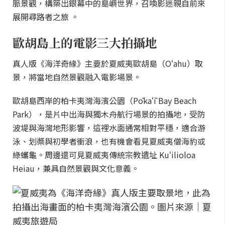
脈景觀，構築出銀幕中的島嶼世界，召喚影迷親自前來
展開尋路者之旅 。
歐胡島上的電影三大拍攝地
真人版《海洋奇緣》主要於夏威夷歐胡島（Oʻahu）取
景，將當地自然景觀融入電影場景。
歐胡島西岸的柏卡夷灣海濱公園（Pōkaʻī Bay Beach
Park），是片中出海與獨木舟航行場景的拍攝地，受防
波堤與海灣地形影響，這裡水面通常相對平穩，適合游
泳、划槳與初學者衝浪，也有機會看見夏威夷僧海豹或
綠蠵龜。周邊還可見夏威夷傳統宗教遺址 Kuʻilioloa
Heiau，兼具自然景觀與文化意義。