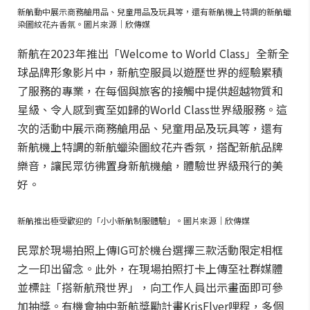
新航動中展示商務艙用品、兒童用品及玩具等，還有新航機上特調的新航蠟
染圖紋花卉香氛。圖片來源｜欣傳媒
新航在2023年推出「Welcome to World Class」全新全
球品牌形象影片中，新航空服員以遊歷世界的經驗累積
了服務的專業，在每個與旅客的接觸中提供超越物質和
星級、令人感到賓至如歸的World Class世界級服務。這
次的活動中展示商務艙用品、兒童用品及玩具等，還有
新航機上特調的新航蠟染圖紋花卉香氛，搭配新航品牌
樂音，讓民眾彷彿置身新航機艙，體驗世界級飛行的美
好。
新航推出極受歡迎的「小小新航制服體驗」。圖片來源｜欣傳媒
民眾於現場拍照上傳IG可於機台選擇三款活動限定相框
之一印出留念。此外，在現場拍照打卡上傳至社群媒體
並標註「搭新航飛世界」，向工作人員出示畫面即可參
加抽獎。有機會抽中新航獎勵計畫KrisFlyer哩程，多個