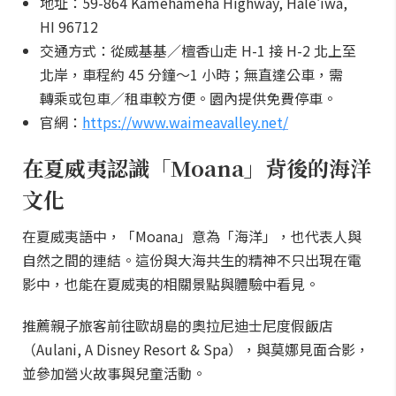
地址：59-864 Kamehameha Highway, Haleʻiwa,
HI 96712
交通方式：從威基基／檀香山走 H-1 接 H-2 北上至
北岸，車程約 45 分鐘～1 小時；無直達公車，需
轉乘或包車／租車較方便。園內提供免費停車。
官網：
https://www.waimeavalley.net/
在夏威夷認識「Moana」背後的海洋
文化
在夏威夷語中，「Moana」意為「海洋」，也代表人與
自然之間的連結。這份與大海共生的精神不只出現在電
影中，也能在夏威夷的相關景點與體驗中看見。
推薦親子旅客前往歐胡島的奧拉尼迪士尼度假飯店
（Aulani, A Disney Resort & Spa），與莫娜見面合影，
並參加營火故事與兒童活動。