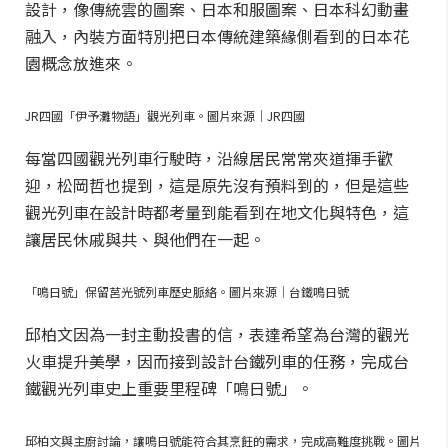
設計，像傳統雲的圖案、日本和服圖案、日本科幻動畫
融入，內裝方面特別把日本傳統建築緣側看到的日本花
園概念放進來。
JR四國「伊予灘物語」觀光列車。圖片來源｜JR四國
每當四國觀光列車行駛時，沿線居民常常夾道揮手歡
迎，松岡哲也提到，這是原先沒有預料到的，但是這些
觀光列車在設計時都考量到能看到在地文化與特色，這
讓居民休戚與共、與他們在一起。
「鳴日號」保留莒光號列車歷史脈絡。圖片來源｜台鐵鳴日號
邱柏文因為一封主動投書的信，表達希望為台灣的觀光
火車提升美學，因而接到設計台鐵列車的任務，完成台
鐵觀光列車史上重要里程碑「鳴日號」。
邱柏文與主廚討論，讓鳴日號能符合其烹飪的需求，完成高難度挑戰。圖片