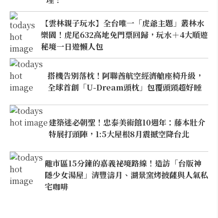
【雲林親子玩水】全台唯一「虎爺主題」叢林水
樂園！虎尾632高地免門票回歸，玩水＋4大順遊
秘境一日遊懶人包
搭機告別落枕！阿聯酋航空經濟艙座椅升級，
全球首創「U-Dream頭枕」包覆頭頸超好睡
建築迷必朝聖！忠泰美術館10週年：藤本壯介
特展打頭陣，1:5大屋根8月震撼空降台北
離市區15分鐘的嘉義祕境路線！造訪「台版神
隱少女湯屋」清豐濤月、湖景窯烤披薩與人氣私
宅咖啡