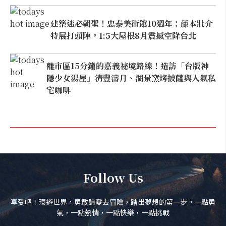
建築迷必朝聖！忠泰美術館10週年：藤本壯介
特展打頭陣，1:5大屋根8月震撼空降台北
離市區15分鐘的嘉義祕境路線！造訪「台版神
隱少女湯屋」清豐濤月、湖景窯烤披薩與人氣私
宅咖啡
Follow Us
享受吧！環遊世界，勇敢歸零去冒險，踏出夢想的第一步。一點勇
氣，一點熱情，一點快樂，一點挑戰