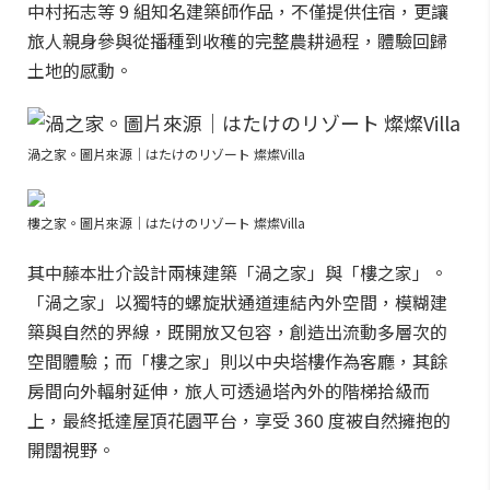
中村拓志等 9 組知名建築師作品，不僅提供住宿，更讓
旅人親身參與從播種到收穫的完整農耕過程，體驗回歸
土地的感動。
渦之家。圖片來源｜はたけのリゾート 燦燦Villa
樓之家。圖片來源｜はたけのリゾート 燦燦Villa
其中藤本壯介設計兩棟建築「渦之家」與「樓之家」。
「渦之家」以獨特的螺旋狀通道連結內外空間，模糊建
築與自然的界線，既開放又包容，創造出流動多層次的
空間體驗；而「樓之家」則以中央塔樓作為客廳，其餘
房間向外輻射延伸，旅人可透過塔內外的階梯拾級而
上，最終抵達屋頂花園平台，享受 360 度被自然擁抱的
開闊視野。