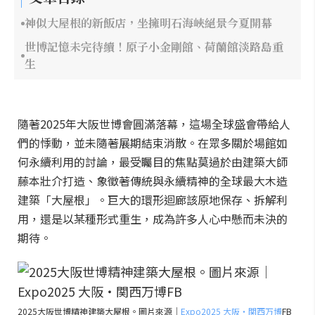
神似大屋根的新飯店，坐擁明石海峽絕景今夏開幕
世博記憶未完待續！原子小金剛館、荷蘭館淡路島重
生
隨著2025年大阪世博會圓滿落幕，這場全球盛會帶給人
們的悸動，並未隨著展期結束消散。在眾多關於場館如
何永續利用的討論，最受矚目的焦點莫過於由建築大師
藤本壯介打造、象徵著傳統與永續精神的全球最大木造
建築「大屋根」。巨大的環形迴廊該原地保存、拆解利
用，還是以某種形式重生，成為許多人心中懸而未決的
期待。
2025大阪世博精神建築大屋根。圖片來源｜
Expo2025 大阪・関西万博
FB