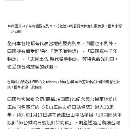
JR四國真中千年物語觀光列車，行駛途中可看見大步危壯觀美景。圖片來源
｜JR四國
全日本各地都有代表當地的觀光列車，四國也不例外，
四國擁有備受好評的「伊予灘物語」、「四國真中千年
物語」、「志國土佐 時代黎明物語」等特色觀光列車，
也受到台灣旅客的歡迎。
台鐵鳴日號設計師邱柏文Johnny Chiu(左)與JR四國列車設計師松岡哲也對
談。圖片來源｜欣傳媒
四國旅客鐵道公司(簡稱JR四國)為紀念與台鐵兩地松山
車站同名簽訂的《松山車站友好車站協議》邁入10周
年，特別於1月17日選在台鐵松山車站舉辦「JR四國列車
設計師x台鐵鳴日號設計師對談」，期望透過活動讓台灣