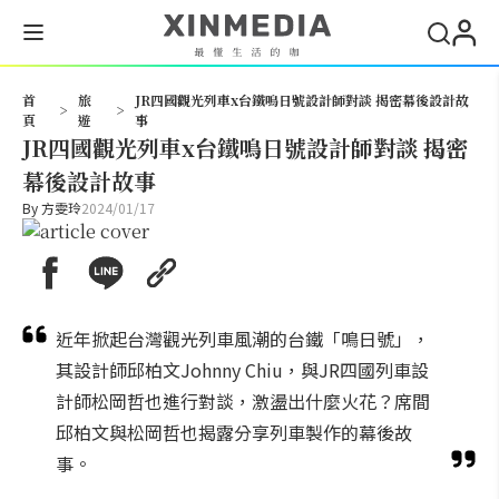
搜尋
首
旅
JR四國觀光列車x台鐵鳴日號設計師對談 揭密幕後設計故
>
>
頁
遊
事
JR四國觀光列車x台鐵鳴日號設計師對談 揭密
幕後設計故事
By
方雯玲
2024/01/17
近年掀起台灣觀光列車風潮的台鐵「鳴日號」，
其設計師邱柏文Johnny Chiu，與JR四國列車設
計師松岡哲也進行對談，激盪出什麼火花？席間
邱柏文與松岡哲也揭露分享列車製作的幕後故
事。