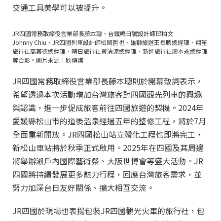
交通工具美學可以被提升。
JR四國常務取締役営業部長藤本聰、台鐵鳴日號設計師邱柏文
Johnny Chiu、JR四國列車設計師松岡哲也、雄獅旅遊王岳聰總經理、翔笙
旅行社高其德總經理、晴日旅行社黃清涼總經理、新進旅行社廖本永總經理
等合影。圖片來源｜欣傳媒
JR四國常務取締役営業部長藤本聰則於開幕致詞表示，
希望透過本次活動增加台灣旅客對四國觀光列車的興趣
與認識，進一步促成旅客前往四國旅遊的契機。2024年
愛媛縣松山市的道後溫泉經過五年的整修工程，將於7月
全面重新開放。JR四國松山站立體化工程也即將完工，
新松山車站將於秋季正式啟用。2025年在四國及其周邊
將舉辦瀨戶內國際藝術祭、大阪世博會等盛大活動。JR
四國將持續發展更多魅力行程，回應台灣旅客需求，並
努力加深台日友好關係、擴大相互交流。
JR四國於現場也表揚包裝JR四國觀光火車的旅行社，包