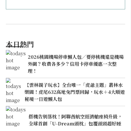
本日熱門
2026桃園機場停車懶人包／要停桃機還是機場
外圍？收費各多少？信用卡停車優惠一次整
理！
【雲林親子玩水】全台唯一「虎爺主題」叢林水
樂園！虎尾632高地免門票回歸，玩水＋4大順遊
秘境一日遊懶人包
搭機告別落枕！阿聯酋航空經濟艙座椅升級，
全球首創「U-Dream頭枕」包覆頭頸超好睡