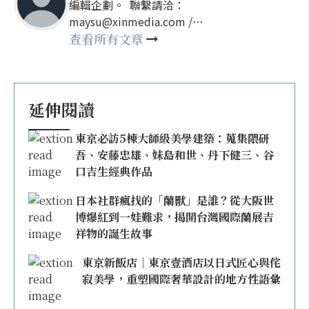
編輯企劃。 聯繫請洽：
maysu@xinmedia.com /
may860527@gmail.com
查看所有文章
延伸閱讀
東京必訪5棟大師級美學建築：蒐集隈研
吾、安藤忠雄、妹島和世、丹下健三、谷
口吉生經典作品
日本社群瘋找的「蘭獸」是誰？從大阪世
博爆紅到一娃難求，揭開台灣國際蘭展吉
祥物的誕生故事
東京新飯店｜東京壹酒店以日式匠心與侘
寂美學，重塑國際奢華設計的地方性語彙