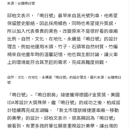
來源｜台鐵鳴日號
邱柏文表示，「鳴日號」最早來自莒光號列車，他希望
保留歷史脈絡，因此採用橘色，同時也希望提升質感，
所以加入代表尊貴的黑色，改變原來不是很好看的車廂
比例。自然、文化、在地化、永續是「鳴日號」的設計
理念，例如他運用木頭、竹子、石頭等自然材質，竹編
椅來自他童年時的溫馨記憶，他也與主廚討論，讓火車
上的環境能符合其烹飪的需求，完成高難度挑戰。
自然、文化、在地化、永續是「鳴日號」的設計理念。圖片來源｜台鐵鳴日
號
「鳴日號」–「鳴日廚房」接連獲得德國iF金質獎、美國
IDA等設計大獎殊榮，繼「鳴日號」的成功之後，柏成設
計陸續再完成澎湖輪、 「新北市環狀線捷運車廂－移動
的美學」的設計，邱柏文表示，很高興因為「鳴日號」
被看到，有更多政府單位願意重視設計美學，讓台灣的