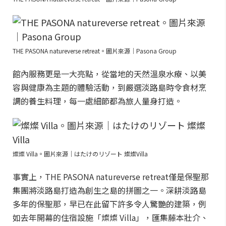
THE PASONA natureverse retreat。圖片來源｜Pasona Group
館內服務更是一大亮點，從當地的天然溫泉水療、以美
容與健康為主題的體驗活動，到嚴選淡路島時令食材烹
調的養生料理，每一處細節都為旅人量身打造。
燦燦 Villa。圖片來源｜はたけのリゾート 燦燦Villa
事實上，THE PASONA natureverse retreat僅是保聖那
集團將淡路島打造為創生之島的拼圖之一。深耕淡路島
多年的保聖那，早已在此留下許多令人驚艷的建築，例
如去年開幕的住宿設施「燦燦 Villa」，匯集藤本壯介、