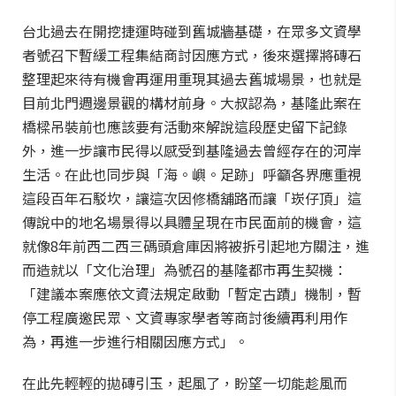
台北過去在開挖捷運時碰到舊城牆基礎，在眾多文資學
者號召下暫緩工程集結商討因應方式，後來選擇將磚石
整理起來待有機會再運用重現其過去舊城場景，也就是
目前北門週邊景觀的構材前身。大叔認為，基隆此案在
橋樑吊裝前也應該要有活動來解說這段歷史留下記錄
外，進一步讓市民得以感受到基隆過去曾經存在的河岸
生活。在此也同步與「海。嶼。足跡」呼籲各界應重視
這段百年石駁坎，讓這次因修橋舖路而讓「崁仔頂」這
傳說中的地名場景得以具體呈現在市民面前的機會，這
就像8年前西二西三碼頭倉庫因將被拆引起地方關注，進
而造就以「文化治理」為號召的基隆都市再生契機：
「建議本案應依文資法規定啟動「暫定古蹟」機制，暫
停工程廣邀民眾、文資專家學者等商討後續再利用作
為，再進一步進行相關因應方式」。
在此先輕輕的拋磚引玉，起風了，盼望一切能趁風而