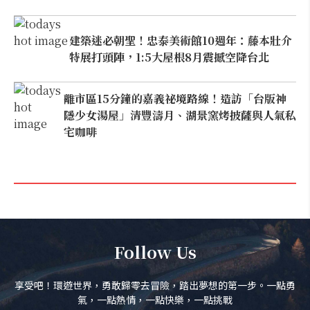
建築迷必朝聖！忠泰美術館10週年：藤本壯介
特展打頭陣，1:5大屋根8月震撼空降台北
離市區15分鐘的嘉義祕境路線！造訪「台版神
隱少女湯屋」清豐濤月、湖景窯烤披薩與人氣私
宅咖啡
Follow Us
享受吧！環遊世界，勇敢歸零去冒險，踏出夢想的第一步。一點勇
氣，一點熱情，一點快樂，一點挑戰