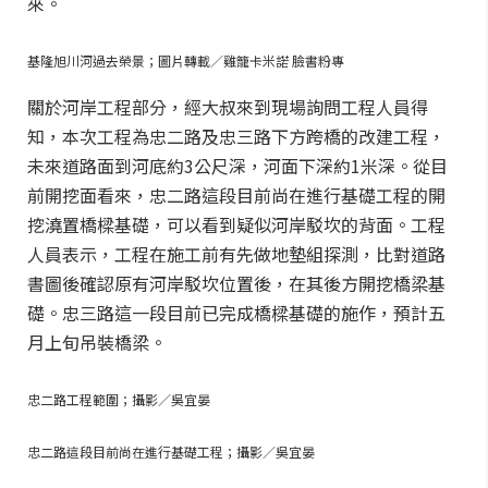
來。
基隆旭川河過去榮景；圖片轉載／雞籠卡米諾 臉書粉專
關於河岸工程部分，經大叔來到現場詢問工程人員得
知，本次工程為忠二路及忠三路下方跨橋的改建工程，
未來道路面到河底約3公尺深，河面下深約1米深。從目
前開挖面看來，忠二路這段目前尚在進行基礎工程的開
挖澆置橋樑基礎，可以看到疑似河岸駁坎的背面。工程
人員表示，工程在施工前有先做地墊組探測，比對道路
書圖後確認原有河岸駁坎位置後，在其後方開挖橋梁基
礎。忠三路這一段目前已完成橋樑基礎的施作，預計五
月上旬吊裝橋梁。
忠二路工程範圍；攝影／吳宜晏
忠二路這段目前尚在進行基礎工程；攝影／吳宜晏