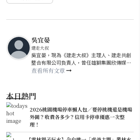
吳宜晏
建走大叔
吳宜晏，現為《建走大叔》主理人、建走共創
整合有限公司負責人，曾任雄獅集團欣傳媒社
群發展部經理&建築社群副總監&欣建築主編
查看所有文章
（2013/02~2021/06）。主要專長為建築內容
編採、社群經營、走讀參訪、參與式設計等建
築整合行銷專案之規畫執行工作。
本日熱門
2026桃園機場停車懶人包／要停桃機還是機場
外圍？收費各多少？信用卡停車優惠一次整
理！
【雲林親子玩水】全台唯一「虎爺主題」叢林水