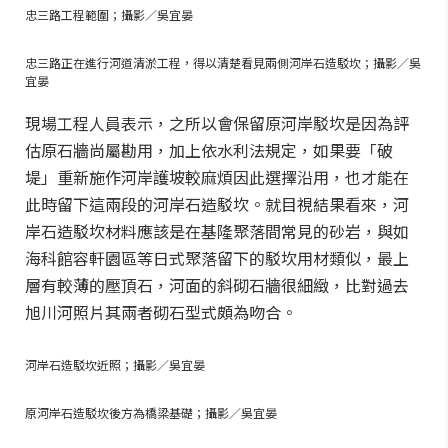
忠三路工程範圍；攝影／吳宜晏
忠三路正在進行河道清淤工程，得以清楚看見兩側河岸石造駁坎；攝影／吳
宜晏
現場工程人員表示，之所以會保留原河岸駁坎是因為評
估原石牆尚屬勘用，加上依水利法規定，如果要「破
堤」重新施作河岸護坡較麻煩因此選擇沿用，也才能在
此時留下這兩段的河岸石造駁坎。就目視結果看來，河
岸石造駁坎材料應該是在基隆聚落間常見的砂岩，與如
海科館容軒園區等日式聚落留下的駁坎用材類似，最上
層有較薄的壓頂石，河面的斜砌石牆很細緻，比對過去
旭川河照片其兩者砌石型式頗為吻合。
河岸石造駁坎近照；攝影／吳宜晏
原河岸石造駁坎後方為橋梁基礎；攝影／吳宜晏