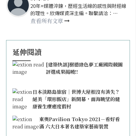
20年+媒體淬鍊，歷經生活線的感性與財經線
的理性。欣傳媒資深主編。聯繫請洽：
nellyhsu@xinmedia.com
查看所有文章
延伸閱讀
[建築快訊]樹德綠色夢工廠國際競圖
評選成果揭曉!!
日本淡路島旅宿｜世博大屋根沒有消失？
絕美「環形飯店」新開幕，面海眺望的健
康養生療癒度假村
東奧Pavilion Tokyo 2021－看好看
滿 六大日本著名建築家藝術裝置