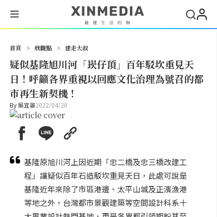
搜尋
首頁
>
欣觀點
>
建走大叔
疑似基隆旭川河「崁仔頂」百年駁坎重見天
日！呼籲各界重視以回應文化治理為號召的都
市再生新契機！
By
吳宜晏
2022/04/20
基隆原旭川河上因近期「忠二橋及忠三橋改建工
程」讓疑似百年石造駁坎重見天日，此處可說是
基隆近年來除了市區港邊、太平山城及正濱漁港
等地之外，台灣都市景觀建築等空間設計科系十
大畢業設計熱門基地，更是各界都引領期盼甚至