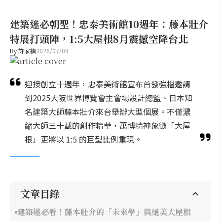
建築迷必朝聖！忠泰美術館10週年：藤本壯介
特展打頭陣，1:5大屋根8月震撼空降台北
By
許家禎
2026/07/08
迎接創立十週年，忠泰美術館宣布首發強檔邀請
到2025大阪世界博覽會主會場設計總監、日本知
名建築大師藤本壯介來台舉辦大型個展。不僅濃
縮大師三十載的創作精華，萬博精神象徵「大屋
根」更將以 1:5 的巨型比例重現。
文章目錄
建築迷必看！藤本壯介的「未來學」與絕美大屋根