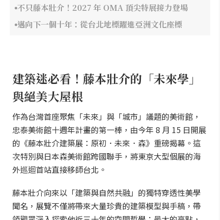
不只藤本壯介！2027 年 OMA 頂尖特展接力登場
邁向下一個十年：從台北地標躍進亞洲文化座標
建築迷必看！藤本壯介的「未來學」
與絕美大屋根
作為台灣首座聚焦「未來」與「城市」議題的美術館，
忠泰美術館十週年計畫的第一棒，由今年 8 月 15 日開展
的《藤本壯介建築展：原初．未來．森》重磅揭幕。這
次特別與日本森美術館跨國聯手，將東京大型個展的海
外巡迴首站直接移師台北。
藤本壯介向來以「建築與自然共融」的獨特穿透性美學
聞名，展覽不僅將帶來大量珍貴的建築模型與手稿，帶
領觀眾深入探索他近三十年的空間哲學；最大的亮點，