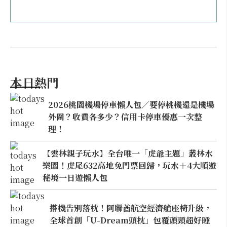
本日熱門
2026桃園機場停車懶人包／要停桃機還是機場
外圍？收費各多少？信用卡停車優惠一次整
理！
【雲林親子玩水】全台唯一「虎爺主題」叢林水
樂園！虎尾632高地免門票回歸，玩水＋4大順遊
秘境一日遊懶人包
搭機告別落枕！阿聯酋航空經濟艙座椅升級，
全球首創「U-Dream頭枕」包覆頭頸超好睡