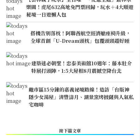
樂園！虎尾632高地免門票回歸，玩水＋4大順遊
秘境一日遊懶人包
搭機告別落枕！阿聯酋航空經濟艙座椅升級，
全球首創「U-Dream頭枕」包覆頭頸超好睡
建築迷必朝聖！忠泰美術館10週年：藤本壯介
特展打頭陣，1:5大屋根8月震撼空降台北
離市區15分鐘的嘉義祕境路線！造訪「台版神
隱少女湯屋」清豐濤月、湖景窯烤披薩與人氣私
宅咖啡
接下篇文章