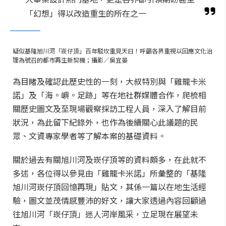
「幻想」得以改造重生的所在之一
疑似基隆旭川河「崁仔頂」百年駁坎重見天日！呼籲各界重視以回應文化治
理為號召的都市再生新契機；攝影／吳宜晏
為目睹及確認此歷史性的一刻，大叔特別與「雞籠卡米
諾」及「海。嶼。足跡」等在地社群媒體合作，爬梳相
關歷史圖文及至現場觀察採訪工程人員，深入了解目前
狀況，為此留下紀錄外，也作為後續關心此議題的民
眾、文資專家學者等了解本案的基礎資料。
關於過去有關旭川河及崁仔頂等的資料頗多，在此就不
多述，各位得以參見由「雞籠卡米諾」所彙整的「基隆
旭川河崁仔頂回憶再現」貼文，其係一篇以在地生活經
驗，圖文並茂情感豐沛的好文，讓大家透過內容回顧過
往旭川河「崁仔頂」迷人河岸風采，立足現在展望未