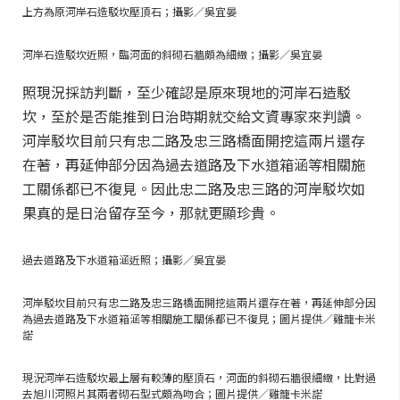
上方為原河岸石造駁坎壓頂石；攝影／吳宜晏
河岸石造駁坎近照，臨河面的斜砌石牆頗為細緻；攝影／吳宜晏
照現況採訪判斷，至少確認是原來現地的河岸石造駁
坎，至於是否能推到日治時期就交給文資專家來判讀。
河岸駁坎目前只有忠二路及忠三路橋面開挖這兩片還存
在著，再延伸部分因為過去道路及下水道箱涵等相關施
工關係都已不復見。因此忠二路及忠三路的河岸駁坎如
果真的是日治留存至今，那就更顯珍貴。
過去道路及下水道箱涵近照；攝影／吳宜晏
河岸駁坎目前只有忠二路及忠三路橋面開挖這兩片還存在著，再延伸部分因
為過去道路及下水道箱涵等相關施工關係都已不復見；圖片提供／雞籠卡米
諾
現況河岸石造駁坎最上層有較薄的壓頂石，河面的斜砌石牆很細緻，比對過
去旭川河照片其兩者砌石型式頗為吻合；圖片提供／雞籠卡米諾