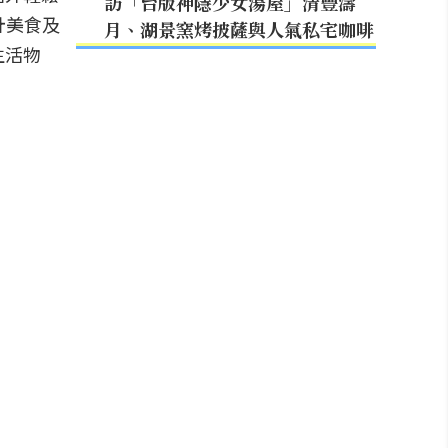
訪「台版神隱少女湯屋」清豐濤
計美食及
月、湖景窯烤披薩與人氣私宅咖啡
生活物