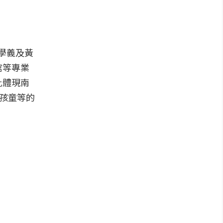
學義及黃
館等專業
此體現南
及孩童等的