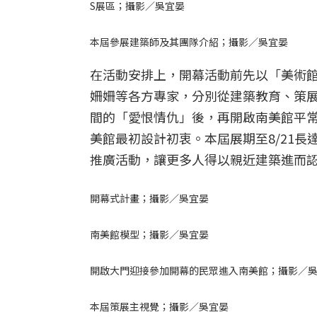
S展區；攝影／吳宜晏
本屆參展建築師及其團隊介紹；攝影／吳宜晏
在活動安排上，開幕活動前先以「美術館
姍姍等各方專家，分別從建築教育、策
間的「愛恨情仇」後，再開啟南美館平
美館最初設計初衷。本屆展期至8/21
推廣活動，讓更多人得以親近建築進而
開幕式計畫；攝影／吳宜晏
南美館模型；攝影／吳宜晏
開啟大門迎接參加開幕的民眾進入南美館；攝影／
本屆策展主視覺；攝影／吳宜晏