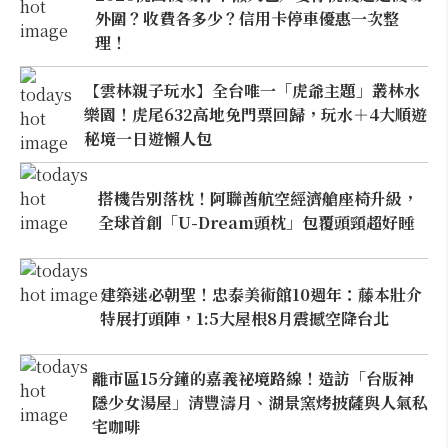
外圍？收費各多少？信用卡停車優惠一次整
理！
【雲林親子玩水】全台唯一「虎爺主題」叢林水
樂園！虎尾632高地免門票回歸，玩水＋4大順遊
秘境一日遊懶人包
搭機告別落枕！阿聯酋航空經濟艙座椅升級，
全球首創「U-Dream頭枕」包覆頭頸超好睡
建築迷必朝聖！忠泰美術館10週年：藤本壯介
特展打頭陣，1:5大屋根8月震撼空降台北
離市區15分鐘的嘉義祕境路線！造訪「台版神
隱少女湯屋」清豐濤月、湖景窯烤披薩與人氣私
宅咖啡