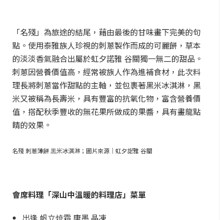
「名殘」為旅途的結尾，藉由最後的甘味畫下完美的句
點。使用泰雅族人珍視的刺蔥製作而成的可麗餅，草本
的淡淡香氣融合出屬於虹夕諾雅 谷關獨一無二的甜品。
刺蔥因營養價值高，經常被族人作為進補食材，此次料
理長將刺蔥當作甜點的主軸，並包裹著黑米冰淇淋，黑
米又被稱為長壽米，具有豐富的抗氧化物，富含營養價
值，搭配秋季豐收的無花果所做成的果醬，具有畫龍點
睛的效果。
名殘 刺蔥薄餅 黒米冰淇淋；圖片來源｜虹夕諾雅 谷關
會席料理「深山中溫暖的料理店」菜單
出逢 帆立焼霜 唐墨 晶凍