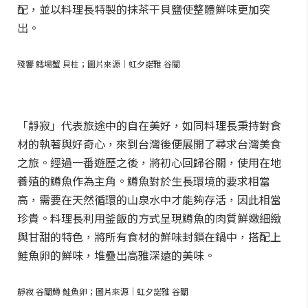
配，並以料理長特製的抹茶干貝鹽使整體鮮味更加突
出。
殘響 鱈場蟹 貝柱；圖片來源｜虹夕諾雅 谷關
「靜寂」代表旅途中的自在美好，如同料理長秉持對食
材的執著與好奇心，來到台灣後便展開了尋求台灣美食
之旅。經過一番遊歷之後，將初心回歸谷關，使用在地
養殖的鱒魚作為主角。鱒魚對於生長環境的要求相當
高，需要在天然循環的山泉水中才能夠存活，因此相當
珍貴。料理長利用釜飯的方式呈現鱒魚的肉質鮮嫩細緻
與甘甜的特色，將所有食材的鮮味封鎖在鍋中，搭配上
鮭魚卵的鮮味，堆疊出高雅深遠的美味。
靜寂 谷關鱒 鮭魚卵；圖片來源｜虹夕諾雅 谷關