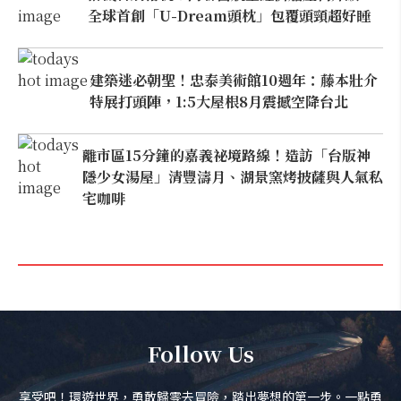
全球首創「U-Dream頭枕」包覆頭頸超好睡
建築迷必朝聖！忠泰美術館10週年：藤本壯介
特展打頭陣，1:5大屋根8月震撼空降台北
離市區15分鐘的嘉義祕境路線！造訪「台版神
隱少女湯屋」清豐濤月、湖景窯烤披薩與人氣私
宅咖啡
Follow Us
享受吧！環遊世界，勇敢歸零去冒險，踏出夢想的第一步。一點勇