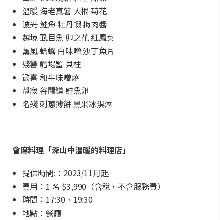
溫暖 海老真薯 大根 菊花
波光 鮭魚 牡丹蝦 梅肉醬
越境 虱目魚 卯之花 紅鳳菜
薰風 蛤蠣 白味噌 沙丁魚片
殘響 鱈場蟹 貝柱
歡喜 和牛味噌燒
靜寂 谷關鱒 鮭魚卵
名殘 刺蔥薄餅 黒米冰淇淋
會席料理「深山中溫暖的料理店」
提供時間:：2023/11月起
費用：1 名 $3,990（含稅，不含服務費）
時間：17:30、19:30
地點：餐廳