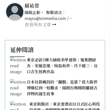
蘇祐萱
編輯企劃。 聯繫請洽：
maysu@xinmedia.com /
may860527@gmail.com
查看所有文章
延伸閱讀
東京必訪5棟大師級美學建築：蒐集隈研
吾、安藤忠雄、妹島和世、丹下健三、谷
口吉生經典作品
日本社群瘋找的「蘭獸」是誰？從大阪世
博爆紅到一娃難求，揭開台灣國際蘭展吉
祥物的誕生故事
東京新飯店｜東京壹酒店以日式匠心與侘
寂美學，重塑國際奢華設計的地方性語彙