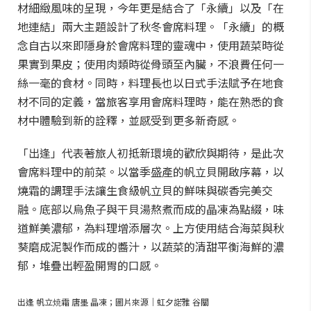
材細緻風味的呈現，今年更是結合了「永續」以及「在
地連結」兩大主題設計了秋冬會席料理。「永續」的概
念自古以來即隱身於會席料理的靈魂中，使用蔬菜時從
果實到果皮；使用肉類時從骨頭至內臟，不浪費任何一
絲一毫的食材。同時，料理長也以日式手法賦予在地食
材不同的定義，當旅客享用會席料理時，能在熟悉的食
材中體驗到新的詮釋，並感受到更多新奇感。
「出逢」代表著旅人初抵新環境的歡欣與期待，是此次
會席料理中的前菜。以當季盛產的帆立貝開啟序幕，以
燒霜的調理手法讓生食級帆立貝的鮮味與碳香完美交
融。底部以烏魚子與干貝湯熬煮而成的晶凍為點綴，味
道鮮美濃郁，為料理增添層次。上方使用結合海菜與秋
葵磨成泥製作而成的醬汁，以蔬菜的清甜平衡海鮮的濃
郁，堆疊出輕盈開胃的口感。
出逢 帆立焼霜 唐墨 晶凍；圖片來源｜虹夕諾雅 谷關