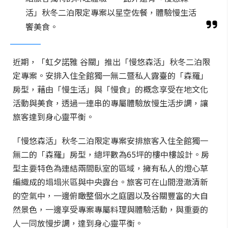
活」秋冬二泊限定專案以星空佐餐，體驗慢生活
饗美食。
近期，「虹夕諾雅 谷關」推出「慢悠森活」秋冬二泊限
定專案。安排入住全館獨一無二暨私人露臺的「森羅」
房型，藉由「慢生活」與「慢食」的概念享受在地文化
活動與美食，透過一連串的專屬體驗放慢生活步調，讓
旅客達到身心靈平衡。
「慢悠森活」秋冬二泊限定專案安排旅客入住全館獨一
無二的「森羅」房型，總坪數為65坪的樓中樓設計。房
型主要特色為連結兩間臥室的區域，擁有私人的燈心草
編織成的塌塌米區與中央露台。旅客可在山間澄澈清新
的空氣中，一邊俯瞰整個水之庭園以及谷關豐富的大自
然景色，一邊享受專案專屬料理與體驗活動，與重要的
人一同放慢步調，達到身心靈平衡。