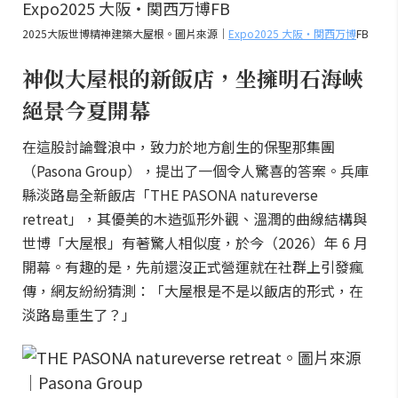
2025大阪世博精神建築大屋根。圖片來源｜
Expo2025 大阪・関西万博
FB
神似大屋根的新飯店，坐擁明石海峽
絕景今夏開幕
在這股討論聲浪中，致力於地方創生的保聖那集團
（Pasona Group），提出了一個令人驚喜的答案。兵庫
縣淡路島全新飯店「THE PASONA natureverse
retreat」，其優美的木造弧形外觀、溫潤的曲線結構與
世博「大屋根」有著驚人相似度，於今（2026）年 6 月
開幕。有趣的是，先前還沒正式營運就在社群上引發瘋
傳，網友紛紛猜測：「大屋根是不是以飯店的形式，在
淡路島重生了？」