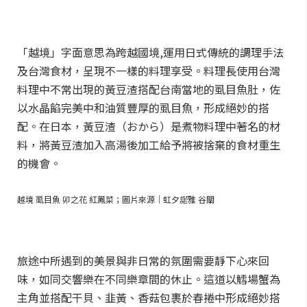
「越境」字面意思為跨越國境,運用日式傳統的調理手法
及台灣食材，呈現不一樣的料理享受。料理長使用台灣
料理中不常出現的黃豆渣搭配台南當地的虱目魚肚，佐
以水晶餡完美中和油質豐厚的虱目魚，形成絕妙的搭
配。在日本，黃豆渣（おから）是煮物料理中著名的材
料，將黃豆渣加入高湯後加工給予將被捨棄的食材重生
的機會。
越境 虱目魚 卯之花 紅鳳菜；圖片來源｜虹夕諾雅 谷關
旅途中所遇到的美景與非日常的氛圍需要靜下心來回
味，如同交響樂在不同樂章間的休止。這道以鱈場蟹為
主角並搭配干貝、韭黃、香菇包裹於春捲中形成絕妙搭