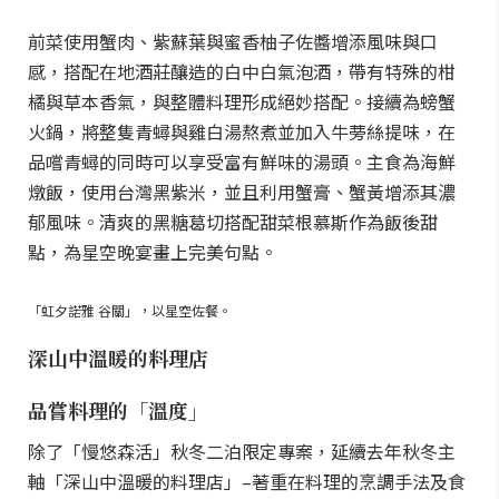
前菜使用蟹肉、紫蘇葉與蜜香柚子佐醬增添風味與口
感，搭配在地酒莊釀造的白中白氣泡酒，帶有特殊的柑
橘與草本香氣，與整體料理形成絕妙搭配。接續為螃蟹
火鍋，將整隻青蟳與雞白湯熬煮並加入牛蒡絲提味，在
品嚐青蟳的同時可以享受富有鮮味的湯頭。主食為海鮮
燉飯，使用台灣黑紫米，並且利用蟹膏、蟹黃增添其濃
郁風味。清爽的黑糖葛切搭配甜菜根慕斯作為飯後甜
點，為星空晚宴畫上完美句點。
「虹夕諾雅 谷關」，以星空佐餐。
深山中溫暖的料理店
品嘗料理的「溫度」
除了「慢悠森活」秋冬二泊限定專案，延續去年秋冬主
軸「深山中溫暖的料理店」–著重在料理的烹調手法及食