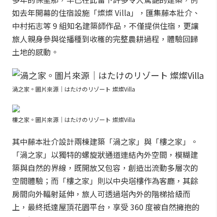
如去年開幕的住宿設施「燦燦 Villa」，匯集藤本壯介、
中村拓志等 9 組知名建築師作品，不僅提供住宿，更讓
旅人親身參與從播種到收穫的完整農耕過程，體驗回歸
土地的感動。
渦之家。圖片來源｜はたけのリゾート 燦燦Villa
樓之家。圖片來源｜はたけのリゾート 燦燦Villa
其中藤本壯介設計兩棟建築「渦之家」與「樓之家」。
「渦之家」以獨特的螺旋狀通道連結內外空間，模糊建
築與自然的界線，既開放又包容，創造出流動多層次的
空間體驗；而「樓之家」則以中央塔樓作為客廳，其餘
房間向外輻射延伸，旅人可透過塔內外的階梯拾級而
上，最終抵達屋頂花園平台，享受 360 度被自然擁抱的