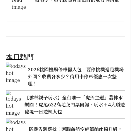
本日熱門
2026桃園機場停車懶人包／要停桃機還是機場
外圍？收費各多少？信用卡停車優惠一次整
理！
【雲林親子玩水】全台唯一「虎爺主題」叢林水
樂園！虎尾632高地免門票回歸，玩水＋4大順遊
秘境一日遊懶人包
搭機告別落枕！阿聯酋航空經濟艙座椅升級，