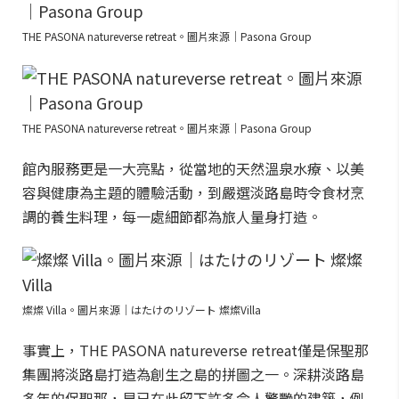
THE PASONA natureverse retreat。圖片來源｜Pasona Group
THE PASONA natureverse retreat。圖片來源｜Pasona Group
館內服務更是一大亮點，從當地的天然溫泉水療、以美
容與健康為主題的體驗活動，到嚴選淡路島時令食材烹
調的養生料理，每一處細節都為旅人量身打造。
燦燦 Villa。圖片來源｜はたけのリゾート 燦燦Villa
事實上，THE PASONA natureverse retreat僅是保聖那
集團將淡路島打造為創生之島的拼圖之一。深耕淡路島
多年的保聖那，早已在此留下許多令人驚艷的建築，例