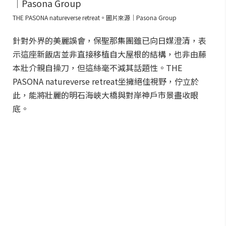
THE PASONA natureverse retreat。圖片來源｜Pasona Group
針對外界的美麗誤會，保聖那集團雖已向日媒澄清，表
示這座新飯店並非直接移植自大屋根的結構，也非由藤
本壯介親自操刀，但這絲毫不減其話題性。THE
PASONA natureverse retreat坐擁絕佳視野，佇立於
此，能將壯麗的明石海峽大橋與對岸神戶市景盡收眼
底。