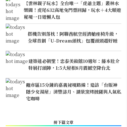
【雲林親子玩水】全台唯一「虎爺主題」叢林水
樂園！虎尾632高地免門票回歸，玩水＋4大順遊
秘境一日遊懶人包
搭機告別落枕！阿聯酋航空經濟艙座椅升級，
全球首創「U-Dream頭枕」包覆頭頸超好睡
建築迷必朝聖！忠泰美術館10週年：藤本壯介
特展打頭陣，1:5大屋根8月震撼空降台北
離市區15分鐘的嘉義祕境路線！造訪「台版神
隱少女湯屋」清豐濤月、湖景窯烤披薩與人氣私
宅咖啡
接下篇文章