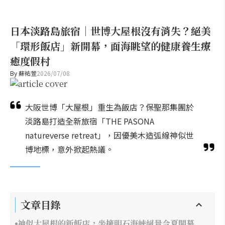
日本淡路島旅宿｜世博大屋根沒有消失？絕美
「環形飯店」新開幕，面海眺望的健康養生療
癒度假村
By
蘇祐萱
2026/07/08
大阪世博「大屋根」重生為飯店？保聖那集團於
淡路島打造全新旅宿「THE PASONA
natureverse retreat」，因優美木造弧線神似世
博地標，意外掀起熱議。
文章目錄
神似大屋根的新飯店，坐擁明石海峽絕景今夏開幕