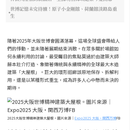
世博記憶未完待續！原子小金剛館、荷蘭館淡路島重
生
隨著2025年大阪世博會圓滿落幕，這場全球盛會帶給人
們的悸動，並未隨著展期結束消散。在眾多關於場館如
何永續利用的討論，最受矚目的焦點莫過於由建築大師
藤本壯介打造、象徵著傳統與永續精神的全球最大木造
建築「大屋根」。巨大的環形迴廊該原地保存、拆解利
用，還是以某種形式重生，成為許多人心中懸而未決的
期待。
2025大阪世博精神建築大屋根。圖片來源｜
Expo2025 大阪・関西万博
FB