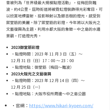
曾被列為「世界級最大規模點燈活動」，從梅田到難
波，約4公里，屆時街道將被霓虹燈裝飾得光彩奪目，可
以欣賞地標雷射、投影映射以及銀杏樹的燈光，感受到
禦堂筋的美麗。除了禦堂筋的彩燈，今年將以大阪光之
文藝復興為主題，利用水都大阪的象徵－中之島的水邊
景觀，打造燈光秀。
2023御堂筋彩燈
・點燈時間：2023 年 11 月 3 日（五）〜
12 月 31 日（日）17：00 ～ 23：00
・點燈地點：御堂筋（梅田〜難波）
2023大阪光之文藝復興
・點燈時間：2023 年 12 月 14 日（四）～
12 月 25 日（一）
・點燈地點：大阪市役所周邊〜中之島公園
・官網：
https://www.hikari-kyoen.com/