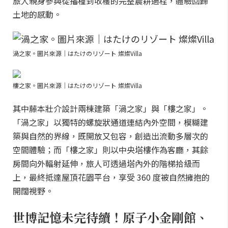
旅人親身參與從播種到收穫的完整農耕過程，體驗回歸
土地的感動。
渦之家。圖片來源｜はたけのリゾート 燦燦Villa
樓之家。圖片來源｜はたけのリゾート 燦燦Villa
其中藤本壯介設計兩棟建築「渦之家」與「樓之家」。
「渦之家」以獨特的螺旋狀通道連結內外空間，模糊建
築與自然的界線，既開放又包容，創造出流動多層次的
空間體驗；而「樓之家」則以中央塔樓作為客廳，其餘
房間向外輻射延伸，旅人可透過塔內外的階梯拾級而
上，最終抵達屋頂花園平台，享受 360 度被自然擁抱的
開闊視野。
世博記憶未完待續！原子小金剛館、