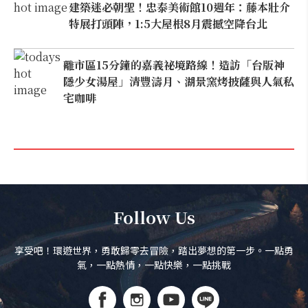
建築迷必朝聖！忠泰美術館10週年：藤本壯介
特展打頭陣，1:5大屋根8月震撼空降台北
離市區15分鐘的嘉義祕境路線！造訪「台版神
隱少女湯屋」清豐濤月、湖景窯烤披薩與人氣私
宅咖啡
Follow Us
享受吧！環遊世界，勇敢歸零去冒險，踏出夢想的第一步。一點勇
氣，一點熱情，一點快樂，一點挑戰