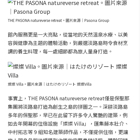
THE PASONA natureverse retreat。圖片來源｜Pasona Group
館內服務更是一大亮點，從當地的天然溫泉水療、以美
容與健康為主題的體驗活動，到嚴選淡路島時令食材烹
調的養生料理，每一處細節都為旅人量身打造。
燦燦 Villa。圖片來源｜はたけのリゾート 燦燦Villa
事實上，THE PASONA natureverse retreat僅是保聖那
集團將淡路島打造為創生之島的拼圖之一。深耕淡路島
多年的保聖那，早已在此留下許多令人驚艷的建築，例
如去年開幕的住宿設施「燦燦 Villa」，匯集藤本壯介、
中村拓志等 9 組知名建築師作品，不僅提供住宿，更讓