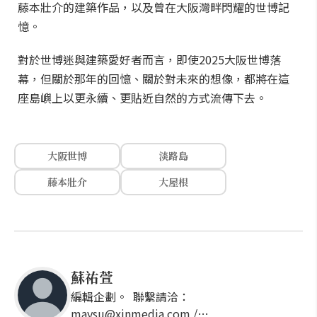
藤本壯介的建築作品，以及曾在大阪灣畔閃耀的世博記
憶。
對於世博迷與建築愛好者而言，即使2025大阪世博落
幕，但關於那年的回憶、關於對未來的想像，都將在這
座島嶼上以更永續、更貼近自然的方式流傳下去。
大阪世博
淡路島
藤本壯介
大屋根
蘇祐萱
編輯企劃。 聯繫請洽：
maysu@xinmedia.com /