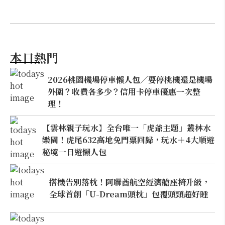
本日熱門
2026桃園機場停車懶人包／要停桃機還是機場
外圍？收費各多少？信用卡停車優惠一次整
理！
【雲林親子玩水】全台唯一「虎爺主題」叢林水
樂園！虎尾632高地免門票回歸，玩水＋4大順遊
秘境一日遊懶人包
搭機告別落枕！阿聯酋航空經濟艙座椅升級，
全球首創「U-Dream頭枕」包覆頭頸超好睡