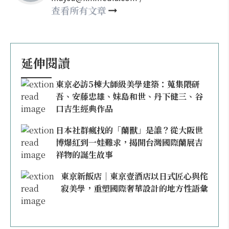
may860527@gmail.com
查看所有文章
延伸閱讀
東京必訪5棟大師級美學建築：蒐集隈研
吾、安藤忠雄、妹島和世、丹下健三、谷
口吉生經典作品
日本社群瘋找的「蘭獸」是誰？從大阪世
博爆紅到一娃難求，揭開台灣國際蘭展吉
祥物的誕生故事
東京新飯店｜東京壹酒店以日式匠心與侘
寂美學，重塑國際奢華設計的地方性語彙