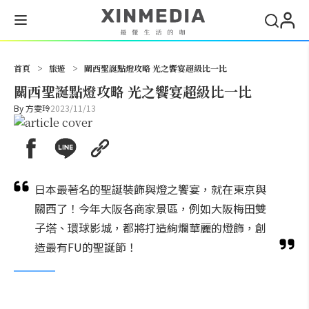
搜尋
首頁
>
旅遊
>
關西聖誕點燈攻略 光之饗宴超級比一比
關西聖誕點燈攻略 光之饗宴超級比一比
By
方雯玲
2023/11/13
日本最著名的聖誕裝飾與燈之饗宴，就在東京與
關西了！今年大阪各商家景區，例如大阪梅田雙
子塔、環球影城，都將打造絢爛華麗的燈飾，創
造最有FU的聖誕節！