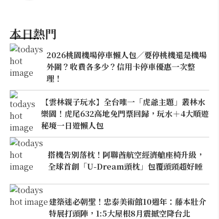
本日熱門
2026桃園機場停車懶人包／要停桃機還是機場
外圍？收費各多少？信用卡停車優惠一次整
理！
【雲林親子玩水】全台唯一「虎爺主題」叢林水
樂園！虎尾632高地免門票回歸，玩水＋4大順遊
秘境一日遊懶人包
搭機告別落枕！阿聯酋航空經濟艙座椅升級，
全球首創「U-Dream頭枕」包覆頭頸超好睡
建築迷必朝聖！忠泰美術館10週年：藤本壯介
特展打頭陣，1:5大屋根8月震撼空降台北