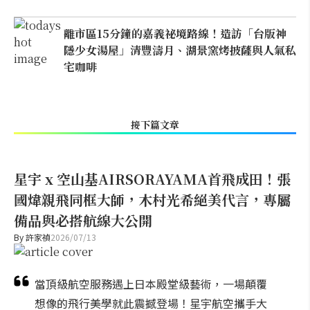
離市區15分鐘的嘉義祕境路線！造訪「台版神
隱少女湯屋」清豐濤月、湖景窯烤披薩與人氣私
宅咖啡
接下篇文章
星宇 x 空山基AIRSORAYAMA首飛成田！張
國煒親飛同框大師，木村光希絕美代言，專屬
備品與必搭航線大公開
By
許家禎
2026/07/13
當頂級航空服務遇上日本殿堂級藝術，一場顛覆
想像的飛行美學就此震撼登場！星宇航空攜手大