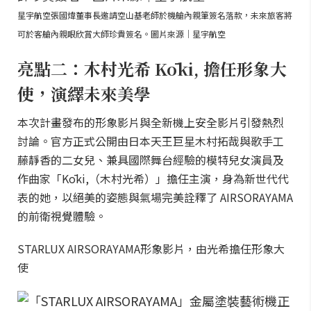
星宇航空張國煒董事長邀請空山基老師於機艙內親筆簽名落款，未來旅客將
可於客艙內親眼欣賞大師珍貴簽名。圖片來源｜星宇航空
亮點二：木村光希 Kōki, 擔任形象大
使，演繹未來美學
本次計畫發布的形象影片與全新機上安全影片引發熱烈
討論。官方正式公開由日本天王巨星木村拓哉與歌手工
藤靜香的二女兒、兼具國際舞台經驗的模特兒女演員及
作曲家「Kōki,（木村光希）」擔任主演，身為新世代代
表的她，以絕美的姿態與氣場完美詮釋了 AIRSORAYAMA
的前衛視覺體驗。
STARLUX AIRSORAYAMA形象影片，由光希擔任形象大
使