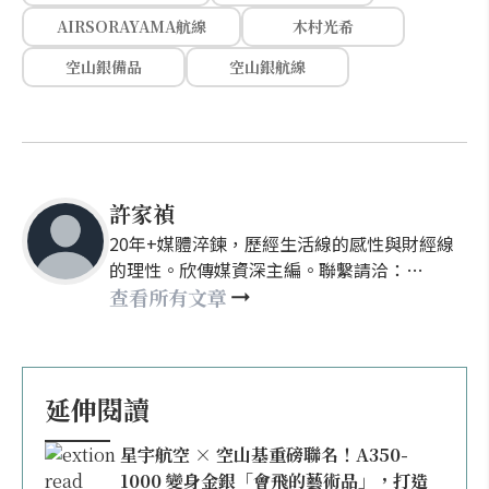
AIRSORAYAMA航線
木村光希
空山銀備品
空山銀航線
許家禎
20年+媒體淬鍊，歷經生活線的感性與財經線
的理性。欣傳媒資深主編。聯繫請洽：
nellyhsu@xinmedia.com
查看所有文章
延伸閱讀
星宇航空 × 空山基重磅聯名！A350-
1000 變身金銀「會飛的藝術品」，打造