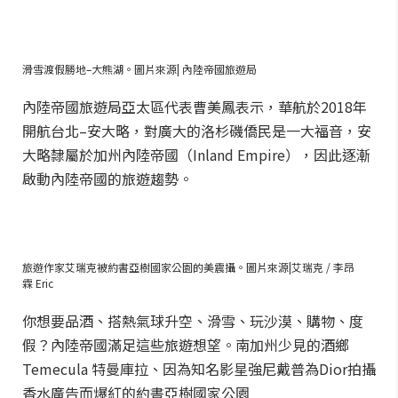
滑雪渡假勝地–大熊湖。圖片來源| 內陸帝國旅遊局
內陸帝國旅遊局亞太區代表曹美鳳表示，華航於2018年
開航台北–安大略，對廣大的洛杉磯僑民是一大福音，安
大略隸屬於加州內陸帝國（Inland Empire），因此逐漸
啟動內陸帝國的旅遊趨勢。
旅遊作家艾瑞克被約書亞樹國家公園的美震攝。圖片來源|艾瑞克 / 李昂
霖 Eric
你想要品酒、搭熱氣球升空、滑雪、玩沙漠、購物、度
假？內陸帝國滿足這些旅遊想望。南加州少見的酒鄉
Temecula 特曼庫拉、因為知名影星強尼戴普為Dior拍攝
香水廣告而爆紅的約書亞樹國家公園