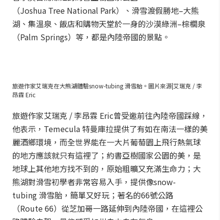
（Joshua Tree National Park）、滑雪渡假勝地–大熊
湖、集溫泉、飯店和購物天堂於一身的沙漠綠洲–棕櫚泉
（Palm Springs）等，都是內陸帝國的景點。
旅遊作家艾瑞克在大熊湖體驗snow-tubing 滑雪胎。圖片來源|艾瑞克 / 李
昂霖 Eric
旅遊作家艾瑞克 / 李昂霖 Eric曾受邀前往內陸帝國踩線，
他表示，Temecula 特曼庫拉提供了有如在南法一樣的美
麗酒鄉環境，而全世界能在一大片葡萄園上飛行熱氣球
的地方應該就只有這裡了；約書亞樹國家公園的美，是
地球上其他地方找不到的，原始粗曠又充滿生命力；大
熊湖對滑雪初學者非常容易入手，提供像snow-
tubing 滑雪胎，簡單又好玩；著名的66號公路
（Route 66）從芝加哥一路延伸到內陸帝國，在這裡公