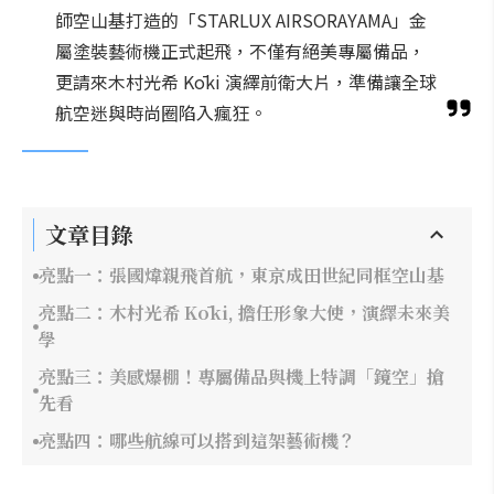
師空山基打造的「STARLUX AIRSORAYAMA」金
屬塗裝藝術機正式起飛，不僅有絕美專屬備品，
更請來木村光希 Kōki 演繹前衛大片，準備讓全球
航空迷與時尚圈陷入瘋狂。
文章目錄
亮點一：張國煒親飛首航，東京成田世紀同框空山基
亮點二：木村光希 Kōki, 擔任形象大使，演繹未來美
學
亮點三：美感爆棚！專屬備品與機上特調「鏡空」搶
先看
亮點四：哪些航線可以搭到這架藝術機？