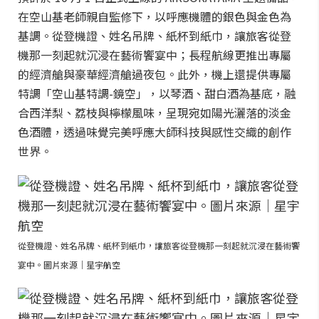
在空山基老師親自監修下，以呼應機體的銀色與金色為
基調。從登機證、姓名吊牌、紙杯到紙巾，讓旅客從登
機那一刻起就沉浸在藝術饗宴中；長程航線更推出專屬
的經濟艙與豪華經濟艙過夜包。此外，機上還提供專屬
特調「空山基特調-鏡空」，以琴酒、甜白酒為基底，融
合西洋梨、荔枝與檸檬風味，呈現宛如陽光灑落的淡金
色酒體，透過味覺完美呼應大師科技與感性交織的創作
世界。
從登機證、姓名吊牌、紙杯到紙巾，讓旅客從登機那一刻起就沉浸在藝術饗
宴中。圖片來源｜星宇航空