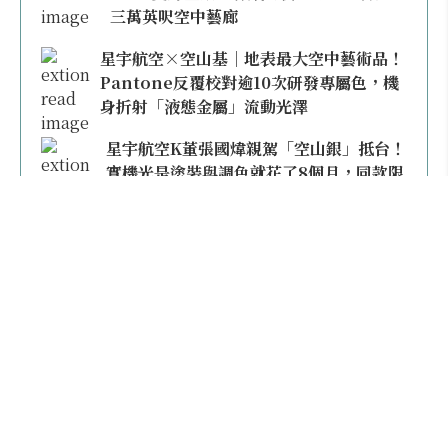
三萬英呎空中藝廊
星宇航空×空山基｜地表最大空中藝術品！
Pantone反覆校對逾10次研發專屬色，機
身折射「液態金屬」流動光澤
星宇航空K董張國煒親駕「空山銀」抵台！
實機光是塗裝與調色就花了8個月，同款限
量模型上架即秒殺
本日熱門
2026桃園機場停車懶人包／要停桃機還是機場
外圍？收費各多少？信用卡停車優惠一次整