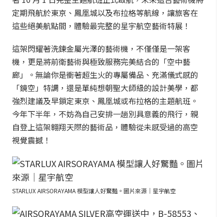
定期飛航於東京、鳳凰城以及布拉格等航線，讓旅客在
這些絕美航點間，體驗最完整的星宇航空藝術特展！
這架閃耀著洗鍊金屬光澤的藝術機，不僅僅是一架客
機，更是將前衛藝術與極致服務完美結合的「空中藝
廊」。無論你是衝著超生火的專屬備品、充滿儀式感的
「鏡空」特調，還是單純想朝聖大師級的設計美學，都
強烈建議及早鎖定東京、鳳凰城或布拉格的主題航班。
今年下半年，不妨為自己安排一趟別具意義的飛行，親
自登上這架翱翔天際的藝術品，體驗從未感受過的高空
視覺震撼！
STARLUX AIRSORAYAMA 模型讓人好驚豔。圖片來源｜星宇航空