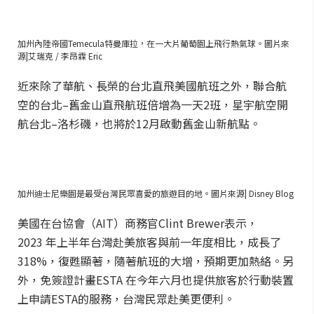
加州內陸帝國Temecula特曼庫拉，在一大片葡萄園上飛行熱氣球。圖片來
源|艾瑞克 / 李昂霖 Eric
近來除了華航、長榮的台北直飛美國航班之外，聯合航
空的台北–舊金山直飛航班倍增為一天2班，星宇航空開
航台北–洛杉磯，也將於12月啟動舊金山新航點。
加州迪士尼樂園是最受台灣民眾喜愛的旅遊目的地。圖片來源| Disney Blog
美國在台協會（AIT）商務官Clint Brewer表示，
2023 年上半年台灣赴美旅客與前一年度相比，成長了
318%，復甦顯著，隨著航班的大增，預期更加熱絡。另
外，免簽證計畫ESTA 在今年六月也提供旅客於行動裝置
上申請ESTA的服務，台灣民眾赴美更便利。