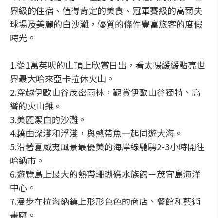
界級的住宿、值得肯定的美食、冠軍賽級的高爾夫
球場及美麗的白沙灘，優質的條件豐富旅客的度假
時光。
1.從1萬英呎的山頂上欣賞日出，看太陽緩緩點亮世
界最大哈來亞卡拉休火山。
2.穿越伊歐山谷茂密雨林，觀賞伊歐山谷獨特、高
聳的火山錐。
3.美麗潔白的沙灘。
4.藉由深淺和浮淺，與熱帶魚一起同遊大海。
5.沿著夏威夷風景最優美的海岸線馳騁2-3小時開往
哈納市。
6.遊覽島上最大的熱帶珊瑚礁水族館－茂宜島海洋
中心。
7.漫步在拉海納鎮上形形色色的商店、餐館和藝術
畫廊。