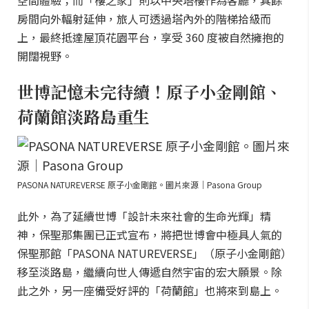
空間體驗；而「樓之家」則以中央塔樓作為客廳，其餘
房間向外輻射延伸，旅人可透過塔內外的階梯拾級而
上，最終抵達屋頂花園平台，享受 360 度被自然擁抱的
開闊視野。
世博記憶未完待續！原子小金剛館、
荷蘭館淡路島重生
PASONA NATUREVERSE 原子小金剛館。圖片來源｜Pasona Group
此外，為了延續世博「設計未來社會的生命光輝」精
神，保聖那集團已正式宣布，將把世博會中極具人氣的
保聖那館「PASONA NATUREVERSE」（原子小金剛館）
移至淡路島，繼續向世人傳遞自然宇宙的宏大願景。除
此之外，另一座備受好評的「荷蘭館」也將來到島上。