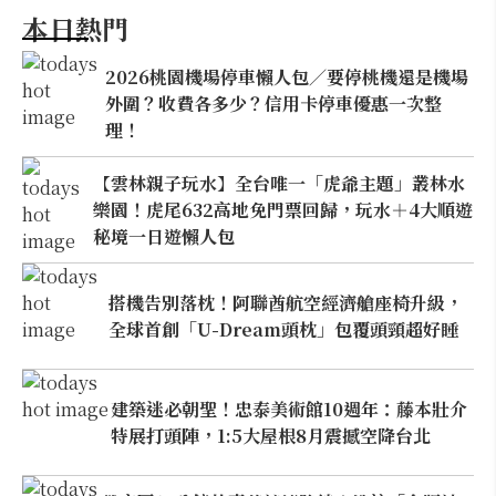
本日熱門
2026桃園機場停車懶人包／要停桃機還是機場
外圍？收費各多少？信用卡停車優惠一次整
理！
【雲林親子玩水】全台唯一「虎爺主題」叢林水
樂園！虎尾632高地免門票回歸，玩水＋4大順遊
秘境一日遊懶人包
搭機告別落枕！阿聯酋航空經濟艙座椅升級，
全球首創「U-Dream頭枕」包覆頭頸超好睡
建築迷必朝聖！忠泰美術館10週年：藤本壯介
特展打頭陣，1:5大屋根8月震撼空降台北