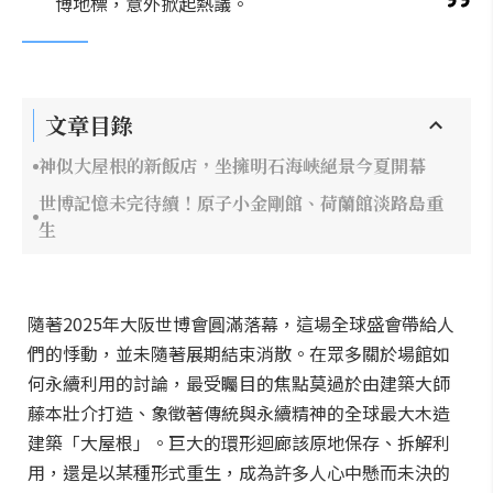
博地標，意外掀起熱議。
文章目錄
神似大屋根的新飯店，坐擁明石海峽絕景今夏開幕
世博記憶未完待續！原子小金剛館、荷蘭館淡路島重
生
隨著2025年大阪世博會圓滿落幕，這場全球盛會帶給人
們的悸動，並未隨著展期結束消散。在眾多關於場館如
何永續利用的討論，最受矚目的焦點莫過於由建築大師
藤本壯介打造、象徵著傳統與永續精神的全球最大木造
建築「大屋根」。巨大的環形迴廊該原地保存、拆解利
用，還是以某種形式重生，成為許多人心中懸而未決的