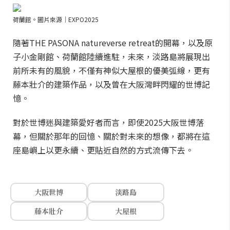
荷蘭館。圖片來源｜EXPO2025
隨著THE PASONA natureverse retreat的開幕，以及原
子小金剛館、荷蘭館陸續進駐，未來，淡路島將展現出
前所未有的風貌，不僅有神似大屋根的優美弧線，更有
藤本壯介的建築作品，以及曾在大阪灣畔閃耀的世博記
憶。
對於世博迷與建築愛好者而言，即使2025大阪世博落
幕，但關於那年的回憶、關於對未來的想像，都將在這
座島嶼上以更永續、更貼近自然的方式流傳下去。
大阪世博
淡路島
藤本壯介
大屋根