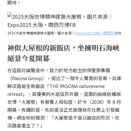
期待。
2025大阪世博精神建築大屋根。圖片來源｜
Expo2025 大阪・関西万博
FB
神似大屋根的新飯店，坐擁明石海峽
絕景今夏開幕
在這股討論聲浪中，致力於地方創生的保聖那集團
（Pasona Group），提出了一個令人驚喜的答案。兵庫
縣淡路島全新飯店「THE PASONA natureverse
retreat」，其優美的木造弧形外觀、溫潤的曲線結構與
世博「大屋根」有著驚人相似度，於今（2026）年 6 月
開幕。有趣的是，先前還沒正式營運就在社群上引發瘋
傳，網友紛紛猜測：「大屋根是不是以飯店的形式，在
淡路島重生了？」