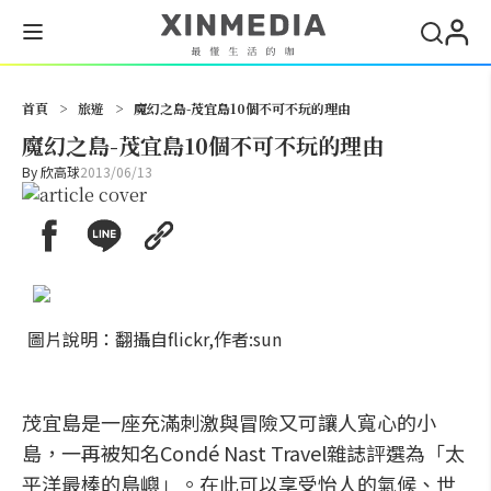
搜尋
首頁
>
旅遊
>
魔幻之島-茂宜島10個不可不玩的理由
魔幻之島-茂宜島10個不可不玩的理由
By
欣高球
2013/06/13
圖片說明：翻攝自flickr,作者:sun
茂宜島是一座充滿刺激與冒險又可讓人寬心的小
島，一再被知名Condé Nast Travel雜誌評選為「太
平洋最棒的島嶼」。在此可以享受怡人的氣候、世