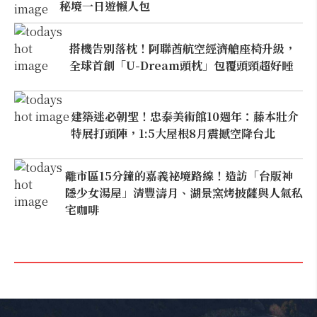
秘境一日遊懶人包
搭機告別落枕！阿聯酋航空經濟艙座椅升級，
全球首創「U-Dream頭枕」包覆頭頸超好睡
建築迷必朝聖！忠泰美術館10週年：藤本壯介
特展打頭陣，1:5大屋根8月震撼空降台北
離市區15分鐘的嘉義祕境路線！造訪「台版神
隱少女湯屋」清豐濤月、湖景窯烤披薩與人氣私
宅咖啡