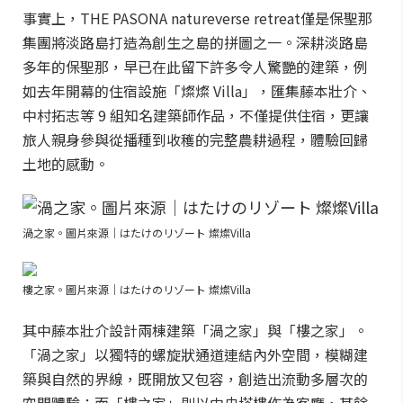
事實上，THE PASONA natureverse retreat僅是保聖那
集團將淡路島打造為創生之島的拼圖之一。深耕淡路島
多年的保聖那，早已在此留下許多令人驚艷的建築，例
如去年開幕的住宿設施「燦燦 Villa」，匯集藤本壯介、
中村拓志等 9 組知名建築師作品，不僅提供住宿，更讓
旅人親身參與從播種到收穫的完整農耕過程，體驗回歸
土地的感動。
渦之家。圖片來源｜はたけのリゾート 燦燦Villa
樓之家。圖片來源｜はたけのリゾート 燦燦Villa
其中藤本壯介設計兩棟建築「渦之家」與「樓之家」。
「渦之家」以獨特的螺旋狀通道連結內外空間，模糊建
築與自然的界線，既開放又包容，創造出流動多層次的