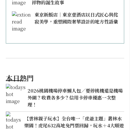
祥物的誕生故事
東京新飯店｜東京壹酒店以日式匠心與侘
寂美學，重塑國際奢華設計的地方性語彙
本日熱門
2026桃園機場停車懶人包／要停桃機還是機場
外圍？收費各多少？信用卡停車優惠一次整
理！
【雲林親子玩水】全台唯一「虎爺主題」叢林水
樂園！虎尾632高地免門票回歸，玩水＋4大順遊