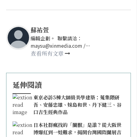
蘇祐萱
編輯企劃。 聯繫請洽：
maysu@xinmedia.com /
may860527@gmail.com
查看所有文章
延伸閱讀
東京必訪5棟大師級美學建築：蒐集隈研
吾、安藤忠雄、妹島和世、丹下健三、谷
口吉生經典作品
日本社群瘋找的「蘭獸」是誰？從大阪世
博爆紅到一娃難求，揭開台灣國際蘭展吉