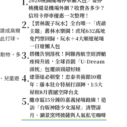
1
.
2026桃園機場停車懶人包／要停
桃機還是機場外圍？收費各多少？
信用卡停車優惠一次整理！
2
.
【雲林親子玩水】全台唯一「虎爺
在改建成高爾
主題」叢林水樂園！虎尾632高地
此打球。
免門票回歸，玩水＋4大順遊秘境
一日遊懶人包
3
.
搭機告別落枕！阿聯酋航空經濟艙
和動物，多
座椅升級，全球首創「U-Dream
頭枕」包覆頭頸超好睡
4
.
建築迷必朝聖！忠泰美術館10週
心、兒童遊
年：藤本壯介特展打頭陣，1:5大
屋根8月震撼空降台北
5
.
離市區15分鐘的嘉義祕境路線！造
訪「台版神隱少女湯屋」清豐濤
月、湖景窯烤披薩與人氣私宅咖啡