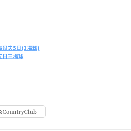
爾夫5日(3場球)
五日三場球
&CountryClub