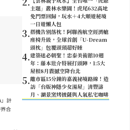
2
.
【雲林親子玩水】全台唯一「虎爺
主題」叢林水樂園！虎尾632高地
免門票回歸，玩水＋4大順遊秘境
一日遊懶人包
3
.
搭機告別落枕！阿聯酋航空經濟艙
座椅升級，全球首創「U-Dream
頭枕」包覆頭頸超好睡
4
.
建築迷必朝聖！忠泰美術館10週
年：藤本壯介特展打頭陣，1:5大
屋根8月震撼空降台北
5
.
離市區15分鐘的嘉義祕境路線！造
訪「台版神隱少女湯屋」清豐濤
月、湖景窯烤披薩與人氣私宅咖啡
A」計
跨界合