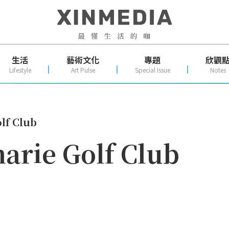
生活
藝術文化
專題
欣觀
Lifestyle
Art Pulse
Special Issue
Notes
f Club
rie Golf Club