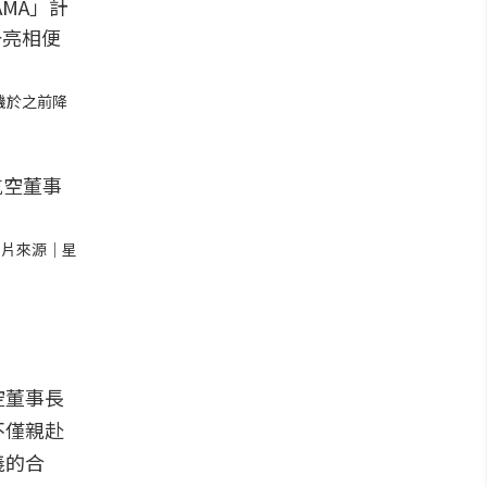
飛機於之前降
圖片來源｜星
空董事長
不僅親赴
義的合