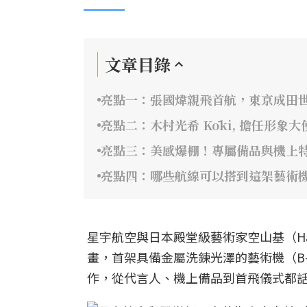
文章目錄
亮點一：張國煒親飛首航，東京成田
亮點二：木村光希 Kōki, 擔任形象
亮點三：美感爆棚！專屬備品與機上
亮點四：哪些航線可以搭到這架藝術
星宇航空與日本殿堂級藝術家空山基（Hajime
畫，首架具備金屬洗鍊光澤的藝術機（B-
作，從代言人、機上備品到首飛儀式都