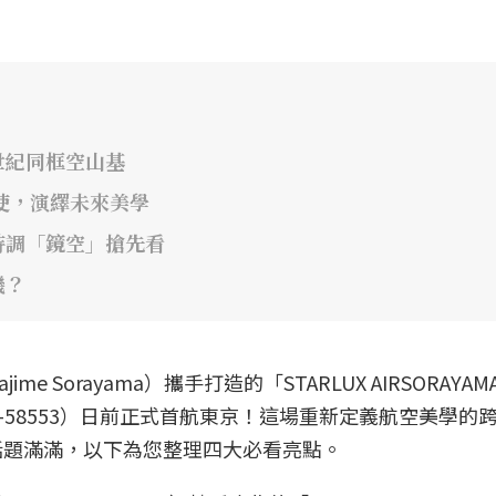
世紀同框空山基
大使，演繹未來美學
特調「鏡空」搶先看
機？
 Sorayama）攜手打造的「STARLUX AIRSORAYAM
58553）日前正式首航東京！這場重新定義航空美學的
話題滿滿，以下為您整理四大必看亮點。