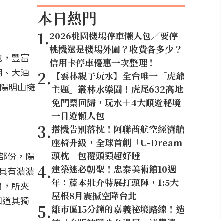
本日熱門
1
.
2026桃園機場停車懶人包／要停
桃機還是機場外圍？收費各多少？
地，豐富
信用卡停車優惠一次整理！
湖、大油
2
.
【雲林親子玩水】全台唯一「虎爺
使陽明山擁
主題」叢林水樂園！虎尾632高地
免門票回歸，玩水＋4大順遊秘境
一日遊懶人包
3
.
搭機告別落枕！阿聯酋航空經濟艙
座椅升級，全球首創「U-Dream
頭枕」包覆頭頸超好睡
部份，陽
4
.
建築迷必朝聖！忠泰美術館10週
具有濃濃
年：藤本壯介特展打頭陣，1:5大
用，所夾
屋根8月震撼空降台北
知道其獨
5
.
離市區15分鐘的嘉義祕境路線！造