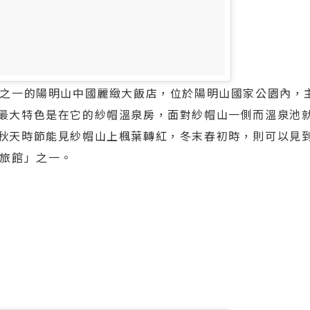
」之一的陽明山中國麗緻大飯店，位於陽明山國家公園內，
最大特色是在它的紗帽溫泉房，面對紗帽山一側而溫泉池
秋天時節能見紗帽山上楓葉轉紅，冬末春初時，則可以見
泉旅館」之一。