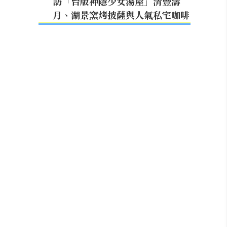
訪「台版神隱少女湯屋」清豐濤
月、湖景窯烤披薩與人氣私宅咖啡