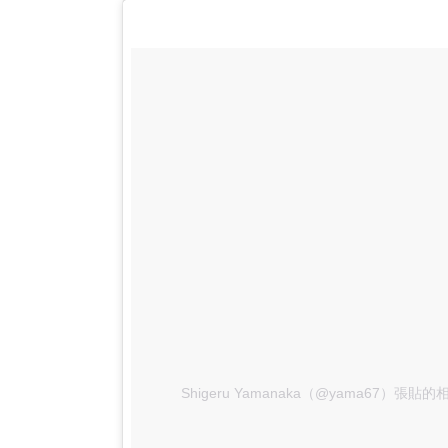
Shigeru Yamanaka（@yama67）張貼的