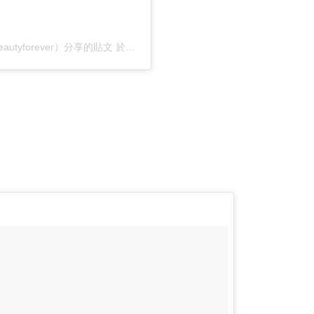
ic_beautyforever）分享的貼文
於
PST 2020 年 2月 月 29 日 上午 5:20
張貼