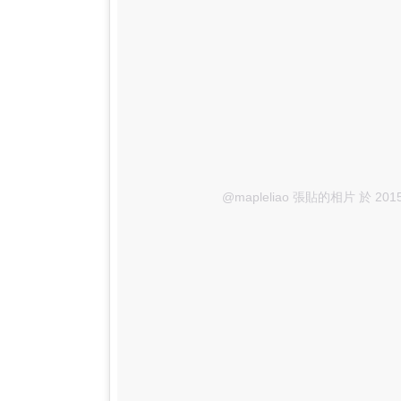
@mapleliao 張貼的相片
於 201