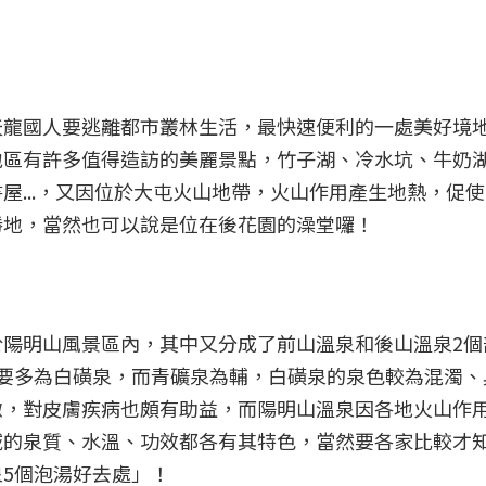
天龍國人要逃離都市叢林生活，最快速便利的一處美好境
地區有許多值得造訪的美麗景點，竹子湖、冷水坑、牛奶
屋...，又因位於大屯火山地帶，火山作用產生地熱，促
勝地，當然也可以說是位在後花園的澡堂囉！
陽明山風景區內，其中又分成了前山溫泉和後山溫泉2個
要多為白磺泉，而青礦泉為輔，白磺泉的泉色較為混濁、
嫩，對皮膚疾病也頗有助益，而陽明山溫泉因各地火山作
域的泉質、水溫、功效都各有其特色，當然要各家比較才
5個泡湯好去處」！