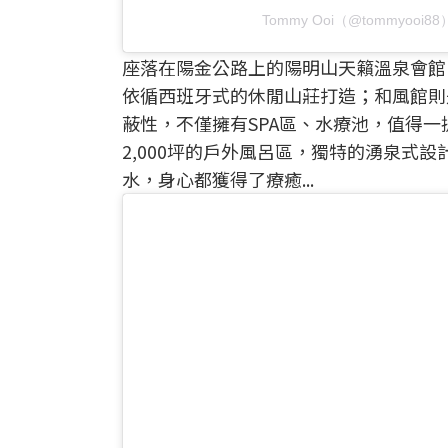
Tommy Ooi（@tommyooi
座落在陽金公路上的陽明山天籟溫泉會館
依循西班牙式的休閒山莊打造；和風館則
蔽性，不僅擁有SPA區、水療池，值得
2,000坪的戶外風呂區，獨特的湧泉式
水，身心都獲得了療癒...