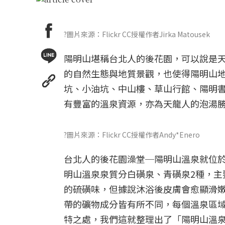
?圖片來源：Flickr CC授權作者Jirka Matousek
陽明山堪稱台北人的後花園，可以說是
的自然生態與地質景觀，也使得陽明山
坑、小油坑、中山樓、草山行館、陽明書
有豐富的溫泉資源，亦為天龍人的泡湯
?圖片來源：Flickr CC授權作者Andy*Enero
台北人的後花園澡堂─陽明山溫泉就位於
明山溫泉泉質分白磺泉、青磺泉2種，主
的硫磺味，但據說沐浴後皮膚會愈顯滑
帶的礦物成分皆有所不同，每個溫泉區
特之處，我們這就整理出了「陽明山溫泉