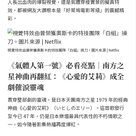
人長出血肉的爆裂視覺，還是氣體穿梭實景的擬真特
效，都被網友大讚根本是「好萊塢電影等級」的震撼精
彩。
視覺特效由曾榮獲奧斯卡的特技團隊「白組」操刀。圖片來源 | Netflix
《氣體人第一號》必看亮點｜南方之
星神曲再翻紅：《心愛的艾莉》成全
劇催淚靈魂
貫穿整部劇的靈魂，是日本天團南方之星 1979 年的經典
神曲《心愛的艾莉》（いとしのエリー）。這首歌發行
至今已 47 年，仍是日本樂壇最具代表性的不朽情歌之
一，如今隨著影集熱播再度爆紅。