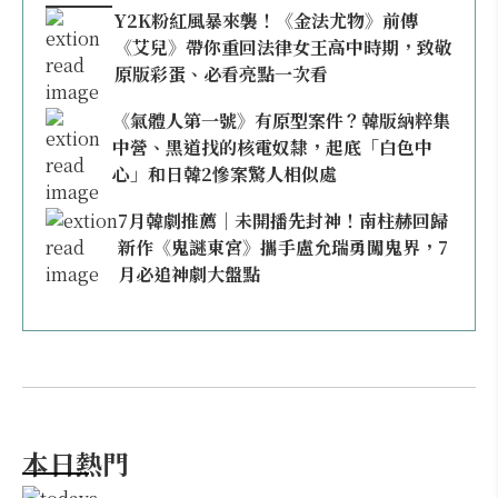
Y2K粉紅風暴來襲！《金法尤物》前傳
《艾兒》帶你重回法律女王高中時期，致敬
原版彩蛋、必看亮點一次看
《氣體人第一號》有原型案件？韓版納粹集
中營、黑道找的核電奴隸，起底「白色中
心」和日韓2慘案驚人相似處
7月韓劇推薦｜未開播先封神！南柱赫回歸
新作《鬼謎東宮》攜手盧允瑞勇闖鬼界，7
月必追神劇大盤點
本日熱門