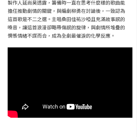
製作人延尚昊透露，籌備時一直在思考什麼樣的歌曲能
擔任推動劇情的關鍵，與編劇柳勇在討論後，一致認為
這首歌是不二之選。主唱桑田佳祐沙啞且充滿故事感的
嗓音，讓這首浪漫卻略帶傷感的旋律，與劇情所堆疊的
惆悵情緒不謀而合，成為全劇最催淚的化學反應。