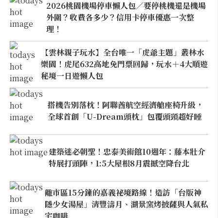
2026桃園機場停車懶人包／要停桃機還是機場
外圍？收費各多少？信用卡停車優惠一次整
理！
【雲林親子玩水】全台唯一「虎爺主題」叢林水
樂園！虎尾632高地免門票回歸，玩水＋4大順遊
秘境一日遊懶人包
搭機告別落枕！阿聯酋航空經濟艙座椅升級，
全球首創「U-Dream頭枕」包覆頭頸超好睡
建築迷必朝聖！忠泰美術館10週年：藤本壯介
特展打頭陣，1:5大屋根8月震撼空降台北
離市區15分鐘的嘉義祕境路線！造訪「台版神
隱少女湯屋」清豐濤月、湖景窯烤披薩與人氣私
宅咖啡