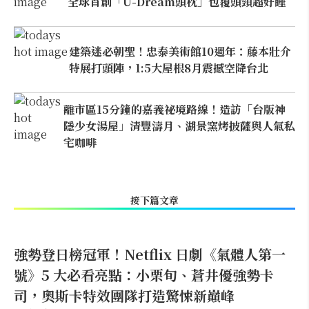
全球首創「U-Dream頭枕」包覆頭頸超好睡
建築迷必朝聖！忠泰美術館10週年：藤本壯介
特展打頭陣，1:5大屋根8月震撼空降台北
離市區15分鐘的嘉義祕境路線！造訪「台版神
隱少女湯屋」清豐濤月、湖景窯烤披薩與人氣私
宅咖啡
接下篇文章
強勢登日榜冠軍！Netflix 日劇《氣體人第一
號》5 大必看亮點：小栗旬、蒼井優強勢卡
司，奧斯卡特效團隊打造驚悚新巔峰