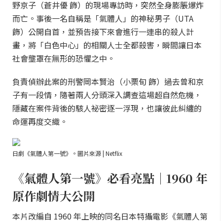
野京子（蒼井優 飾）的現場專訪時，突然全身膨脹爆炸
而亡。事後一名自稱是「氣體人」的神秘男子（UTA
飾）公開自首，並預告接下來會進行一連串的殺人計
畫，將「白色中心」的相關人士全都殺害，瞬間讓日本
社會壟罩在無形的恐懼之中。
負責偵辦此案的刑警岡本賢治（小栗旬 飾）過去曾和京
子有一段情，隨著兩人分頭深入調查這場超自然危機，
隱藏在案件背後的駭人祕密逐一浮現，也讓彼此糾纏的
命運再度交織。
日劇《氣體人第一號》。圖片來源 | Netflix
《氣體人第一號》必看亮點｜1960 年
原作劇情大公開
本片改編自 1960 年上映的同名日本特攝電影《氣體人第