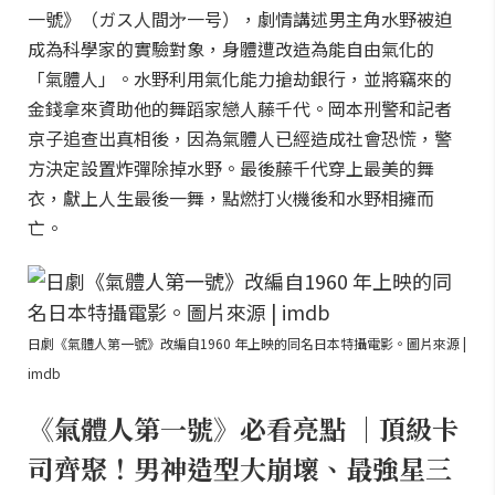
一號》（ガス人間㐧一号），劇情講述男主角水野被迫
成為科學家的實驗對象，身體遭改造為能自由氣化的
「氣體人」。水野利用氣化能力搶劫銀行，並將竊來的
金錢拿來資助他的舞蹈家戀人藤千代。岡本刑警和記者
京子追查出真相後，因為氣體人已經造成社會恐慌，警
方決定設置炸彈除掉水野。最後藤千代穿上最美的舞
衣，獻上人生最後一舞，點燃打火機後和水野相擁而
亡。
日劇《氣體人第一號》改編自1960 年上映的同名日本特攝電影。圖片來源 |
imdb
《氣體人第一號》必看亮點 ｜頂級卡
司齊聚！男神造型大崩壞、最強星三