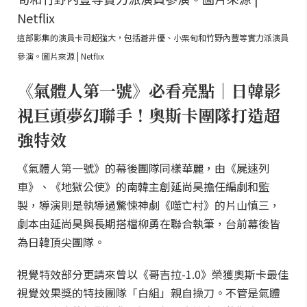
這部影集的演員卡司超強大，包括蒼井優、小栗旬和竹野內豐等實力派演員
參演。圖片來源 | Netflix
《氣體人第一號》必看亮點｜日韓影
視巨頭夢幻聯手！奧斯卡團隊打造超
強特效
《氣體人第一號》的幕後團隊同樣華麗，由《屍速列
車》、《地獄公使》的南韓主創延尚昊擔任編劇和監
製，導演則是執導過驚悚神劇《噬亡村》的片山慎三，
劇本由延尚昊與長期搭檔柳勇在聯合執筆，台前幕後皆
為日韓頂尖團隊。
視覺特效部分更請來曾以《哥吉拉-1.0》榮獲奧斯卡最佳
視覺效果獎的特技團隊「白組」親自操刀。不管是氣體