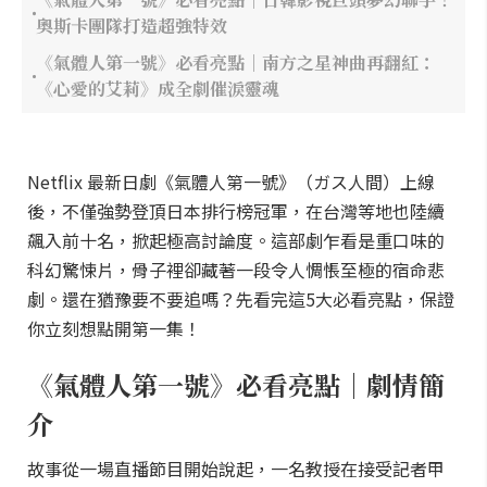
奧斯卡團隊打造超強特效
《氣體人第一號》必看亮點｜南方之星神曲再翻紅：
《心愛的艾莉》成全劇催淚靈魂
Netflix 最新日劇《氣體人第一號》（ガス人間）上線
後，不僅強勢登頂日本排行榜冠軍，在台灣等地也陸續
飆入前十名，掀起極高討論度。這部劇乍看是重口味的
科幻驚悚片，骨子裡卻藏著一段令人惆悵至極的宿命悲
劇。還在猶豫要不要追嗎？先看完這5大必看亮點，保證
你立刻想點開第一集！
《氣體人第一號》必看亮點｜劇情簡
介
故事從一場直播節目開始說起，一名教授在接受記者甲