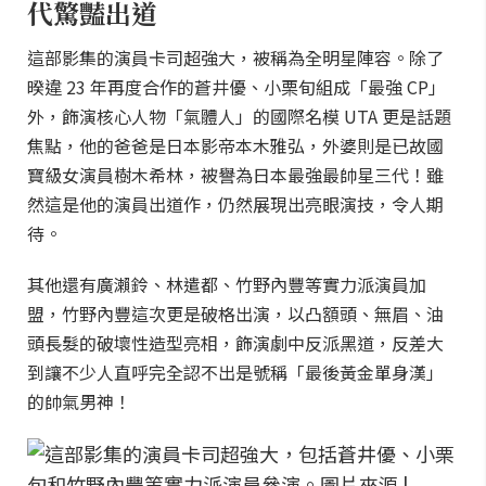
代驚豔出道
這部影集的演員卡司超強大，被稱為全明星陣容。除了
暌違 23 年再度合作的蒼井優、小栗旬組成「最強 CP」
外，飾演核心人物「氣體人」的國際名模 UTA 更是話題
焦點，他的爸爸是日本影帝本木雅弘，外婆則是已故國
寶級女演員樹木希林，被譽為日本最強最帥星三代！雖
然這是他的演員出道作，仍然展現出亮眼演技，令人期
待。
其他還有廣瀨鈴、林遣都、竹野內豐等實力派演員加
盟，竹野內豐這次更是破格出演，以凸額頭、無眉、油
頭長髮的破壞性造型亮相，飾演劇中反派黑道，反差大
到讓不少人直呼完全認不出是號稱「最後黃金單身漢」
的帥氣男神！