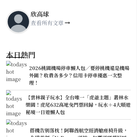
欣高球
查看所有文章
本日熱門
2026桃園機場停車懶人包／要停桃機還是機場
外圍？收費各多少？信用卡停車優惠一次整
理！
【雲林親子玩水】全台唯一「虎爺主題」叢林水
樂園！虎尾632高地免門票回歸，玩水＋4大順遊
秘境一日遊懶人包
搭機告別落枕！阿聯酋航空經濟艙座椅升級，