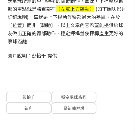
乏擊球所需的重心轉移的關鍵動作，因此，下桿擊球臀
部的重點就是將臀部在
〔左腳上方轉動〕
(如下圖與影片
詳細說明)，這就是上下桿動作臀部最大的差異，在於
〔位置〕而非〔轉動〕，以上文章內容希望能提供給球
友做出正確的臀部動作，穩定揮桿並使揮桿產生更好的
擊球距離。
圖片說明：彭怡千 提供
彭怡千
穩定擊球系列
新店
景新練習場