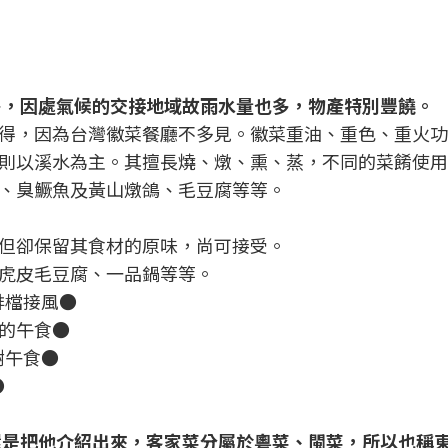
居多，因處氣候的交接地域故雨水量也多，物產特別豐饒。
得，因為台灣徽菜餐廳不多見。徽菜重油、重色、重火功
則以溪水為主。其擅長燒、燉、熏、蒸，不同的菜餚使用
、臭鱖魚及黃山燉鴿、毛豆腐等等。
但卻保留其食材的原味，尚可接受。
虎皮毛豆腐、一品鍋等等。
排檔接風●
的午食●
榭午食●
●
我還是把他介紹出來，客家菜分屬於粵菜、閩菜，所以也稱