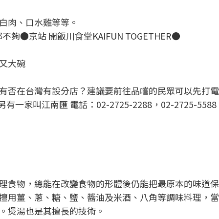
白肉、口水雞等等。
●京站 開飯川食堂KAIFUN TOGETHER●
又大碗
有否在台灣有設分店？建議要前往品嚐的民眾可以先打電
叫江南匯 電話：02-2725-2288，02-2725-5588
理食物，總能在改變食物的形體後仍能把最原本的味道保
擅用薑、蔥、糖、鹽、醬油及米酒、八角等調味料理，當
。煲湯也是其擅長的技術。