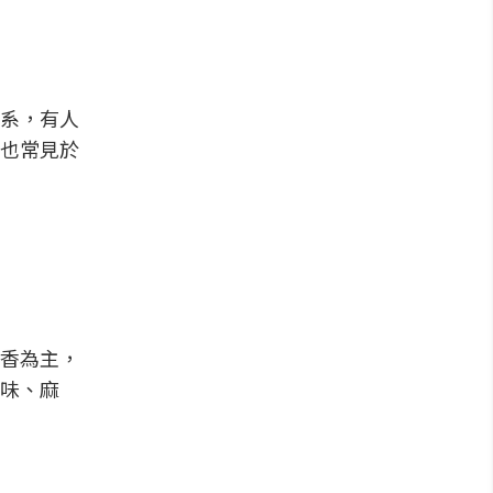
系，有人
也常見於
香為主，
味、麻