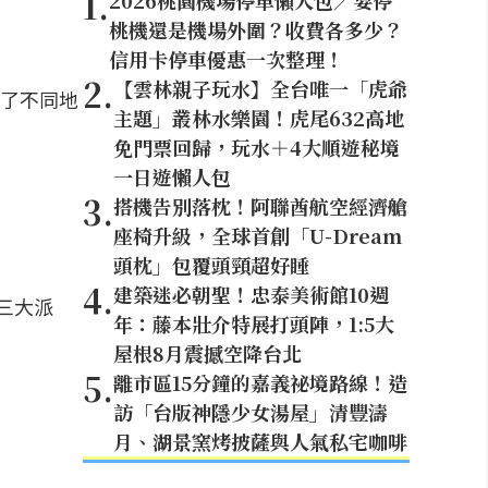
1
.
2026桃園機場停車懶人包／要停
桃機還是機場外圍？收費各多少？
信用卡停車優惠一次整理！
2
.
【雲林親子玩水】全台唯一「虎爺
了不同地
主題」叢林水樂園！虎尾632高地
免門票回歸，玩水＋4大順遊秘境
一日遊懶人包
3
.
搭機告別落枕！阿聯酋航空經濟艙
座椅升級，全球首創「U-Dream
頭枕」包覆頭頸超好睡
4
.
建築迷必朝聖！忠泰美術館10週
三大派
年：藤本壯介特展打頭陣，1:5大
屋根8月震撼空降台北
5
.
離市區15分鐘的嘉義祕境路線！造
訪「台版神隱少女湯屋」清豐濤
月、湖景窯烤披薩與人氣私宅咖啡