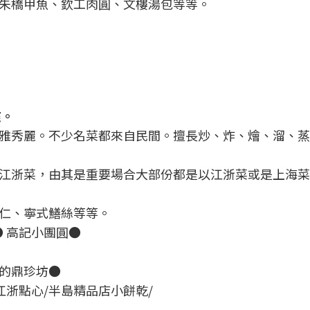
朱橋甲魚、欽工肉圓、文樓湯包等等。
爽。
雅秀麗。不少名菜都來自民間。擅長炒、炸、燴、溜、蒸
江浙菜，由其是重要場合大部份都是以江浙菜或是上海菜
仁、寧式鱔絲等等。
 高記小團圓●
的鼎珍坊●
江浙點心/半島精品店小餅乾/