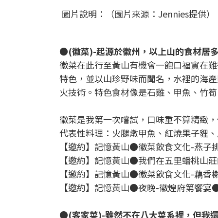
圖片說明：（圖片來源：Jennies提供）
●(徽菜)-起源於徽州，以上山的食材
徽菜在此行至黃山有機會一飽口福實在難
特色，並以山珍野味而聞名，水裡的海產
火技術。特色食材像是石雞、甲魚、竹筍
徽菜是我第一次嚐試，口味重不算精緻，
代表性料理：火腿燉甲魚、紅燒果子貍、
【邀約】記憶黃山●徽菜飲食文化-燕子
【邀約】記憶黃山●我們在五里蟠桃山莊
【邀約】記憶黃山●徽菜飲食文化-藕香
【邀約】記憶黃山●夜晚-徽煌府第饗宴
●(客家菜)-雖然不在八大菜系裡，但