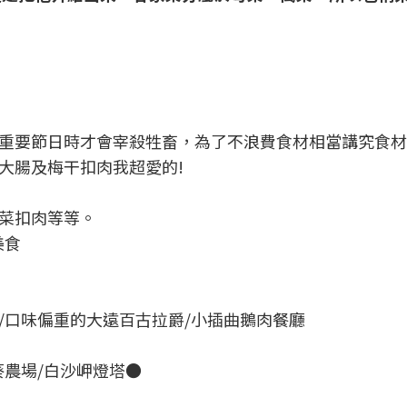
重要節日時才會宰殺牲畜，為了不浪費食材相當講究食材
大腸及梅干扣肉我超愛的!
菜扣肉等等。
美食
/口味偏重的大遠百古拉爵/小插曲鵝肉餐廳
葵農場/白沙岬燈塔●