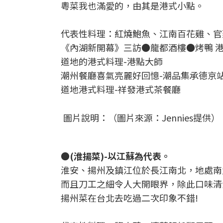
粵菜我也滿愛的，由其是港式小點。
代表性料理：紅燒鮑魚、江南百花雞、官
《內湖新開幕》三訪●龍都酒樓●烤鴨 港
道地的港式料理-港點大師
潮州餐廳喜氣亮麗好回憶-潮品集承德京
道地港式料理-祥發港式茶餐廳
圖片說明：（圖片來源：Jennies提供）
●(淮揚菜)-以江蘇為代表。
淮安、揚州及鎮江位於長江南北，地處南
而且刀工之細令人大開眼界，除此口味清
揚州菜在台北去吃過二次印象不錯!