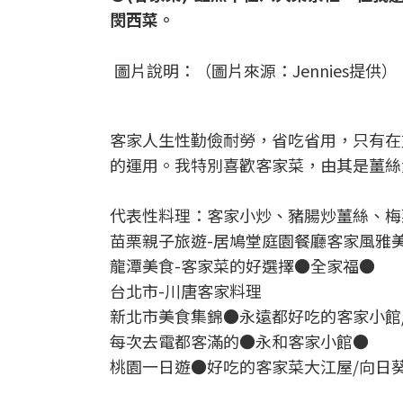
閔西菜。
圖片說明：（圖片來源：Jennies提供）
客家人生性勤儉耐勞，省吃省用，只有在
的運用。我特別喜歡客家菜，由其是薑絲
代表性料理：客家小炒、豬腸炒薑絲、梅
苗栗親子旅遊-居鳩堂庭園餐廳客家風雅
龍潭美食-客家菜的好選擇●全家福●
台北市-川唐客家料理
新北市美食集錦●永遠都好吃的客家小館
每次去電都客滿的●永和客家小館●
桃園一日遊●好吃的客家菜大江屋/向日