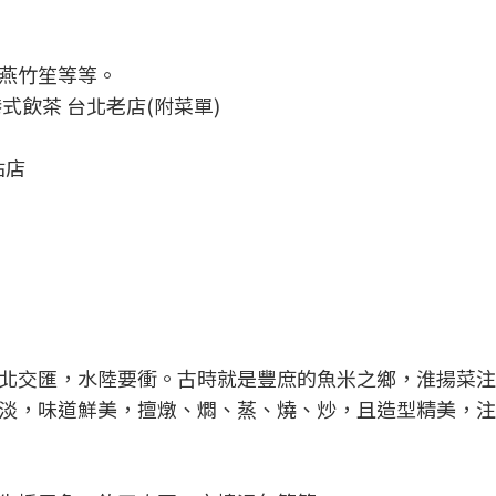
燕竹笙等等。
式飲茶 台北老店(附菜單)
站店
北交匯，水陸要衝。古時就是豐庶的魚米之鄉，淮揚菜注
淡，味道鮮美，擅燉、燜、蒸、燒、炒，且造型精美，注