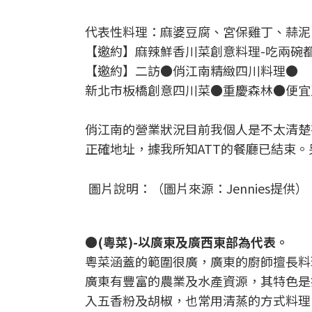
代表性料理：麻婆豆腐、宮保雞丁、蒜泥
【邀約】麻辣鮮香川菜創意料理-吃兩碗都不夠
【邀約】二訪●俏江南精緻四川料理●
新北市板橋創意四川菜●重慶森林●便宜
俏江南的營業狀況目前我個人是不太清楚
正確地址，據我所知ATT的餐廳已結束。另有一家
圖片說明：（圖片來源：Jennies提供）
●(粵菜)-以廣東及廣西東部為代表。
粵菜涵蓋的範圍很廣，廣東的廚師擅長料
廣東有豐富的農業及水產資源，其特色是
入五香粉及胡椒，也常用清蒸的方式料理