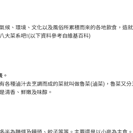
氣候、環境、文化以及風俗所累積而來的各地飲食，造就
大菜系吧!(以下資料參考自維基百科)
表。
有各種滷汁去烹調而成的菜就叫做魯菜(滷菜)，魯菜又分
是清香、鮮嫩及味醇。
多半為麵條及饅頭、餃子等等。主要還是以小麥為主食。