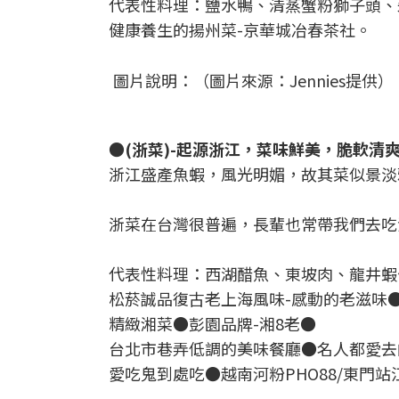
代表性料理：鹽水鴨、清蒸蟹粉獅子頭、
健康養生的揚州菜-京華城冶春茶社。
圖片說明：（圖片來源：Jennies提供）
●(浙菜)-起源浙江，菜味鮮美，脆軟清
浙江盛產魚蝦，風光明媚，故其菜似景淡
浙菜在台灣很普遍，長輩也常帶我們去吃
代表性料理：西湖醋魚、東坡肉、龍井蝦
松菸誠品復古老上海風味-感動的老滋味●
精緻湘菜●彭園品牌-湘8老●
台北市巷弄低調的美味餐廳●名人都愛去
愛吃鬼到處吃●越南河粉PHO88/東門站