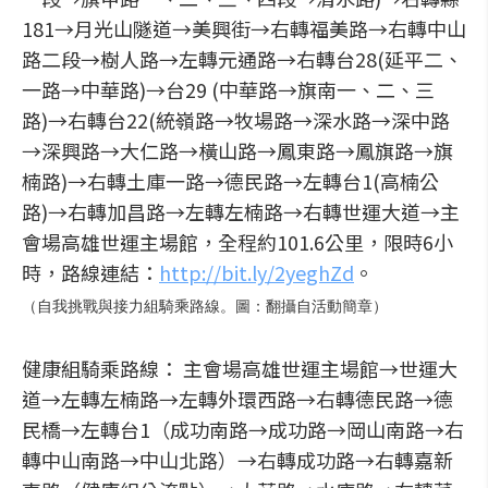
181→月光山隧道→美興街→右轉福美路→右轉中山
路二段→樹人路→左轉元通路→右轉台28(延平二、
一路→中華路)→台29 (中華路→旗南一、二、三
路)→右轉台22(統嶺路→牧場路→深水路→深中路
→深興路→大仁路→橫山路→鳳東路→鳳旗路→旗
楠路)→右轉土庫一路→德民路→左轉台1(高楠公
路)→右轉加昌路→左轉左楠路→右轉世運大道→主
會場高雄世運主場館，全程約101.6公里，限時6小
時，路線連結：
http://bit.ly/2yeghZd
。
（自我挑戰與接力組騎乘路線。圖：翻攝自活動簡章）
健康組騎乘路線： 主會場高雄世運主場館→世運大
道→左轉左楠路→左轉外環西路→右轉德民路→德
民橋→左轉台1（成功南路→成功路→岡山南路→右
轉中山南路→中山北路）→右轉成功路→右轉嘉新