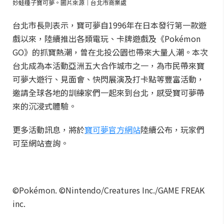
妙蛙種子寶可夢。圖片來源｜台北市商業處
台北市長則表示，寶可夢自1996年在日本發行第一款遊
戲以來，陸續推出各類電玩、卡牌遊戲及《Pokémon
GO》的抓寶熱潮，曾在北投公園也帶來大量人潮。本次
台北成為本活動亞洲五大合作城市之一，為市民帶來寶
可夢大遊行、見面會、快閃展演及打卡點等豐富活動，
邀請全球各地的訓練家們一起來到台北，感受寶可夢帶
來的沉浸式體驗。
更多活動訊息，將於
寶可夢官方網站
陸續公布，玩家們
可至網站查詢。
©Pokémon. ©Nintendo/Creatures Inc./GAME FREAK
inc.