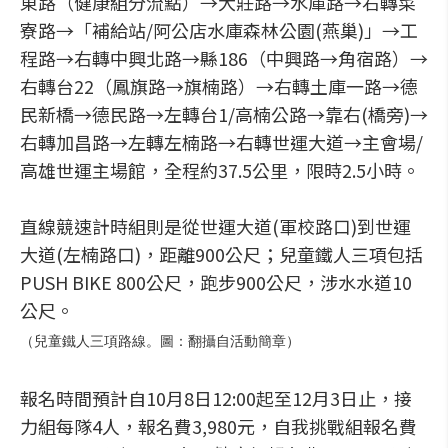
東路（健康組分流點）→大莊路→水庫路→右轉菜
寮路→「補給站/阿公店水庫森林公園(燕巢)」→工
程路→右轉中興北路→縣186（中興路→角宿路）→
右轉台22（鳳旗路→旗楠路）→右轉土庫一路→德
民新橋→德民路→左轉台1/高楠公路→靠右(橋旁)→
右轉加昌路→左轉左楠路→右轉世運大道→主會場/
高雄世運主場館，全程約37.5公里，限時2.5小時。
直線競速計時組則是從世運大道(軍校路口)到世運
大道(左楠路口)，距離900公尺；兒童鐵人三項包括
PUSH BIKE 800公尺，跑步900公尺，涉水水道10
公尺。
（兒童鐵人三項路線。圖：翻攝自活動簡章）
報名時間預計自10月8日12:00起至12月3日止，接
力組每隊4人，報名費3,980元，自我挑戰組報名費