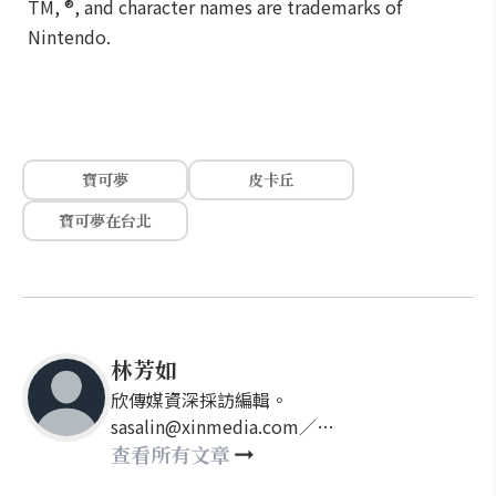
TM, ®, and character names are trademarks of
Nintendo.
寶可夢
皮卡丘
寶可夢在台北
林芳如
欣傳媒資深採訪編輯。
sasalin@xinmedia.com／
happy21917@gmail.com
查看所有文章