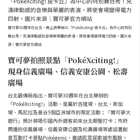
寶可夢30週年在台北，晚上將舉辦以「PokéXciting! 皮卡丘」為中心的特別
舞台秀！充滿律動感的音樂與華麗的表演，將使會場變得電力四射。圖片來
源｜寶可夢官方網站
寶可夢拍照景點「PokéXciting!」
現身信義廣場、信義安康公園、松壽
廣場
台北觀傳局指出，寶可夢30週年在台北舉辦的
「PokéXciting!」活動，是屬於吉隆坡、台北、新加
坡、馬尼拉及曼谷5個亞洲城市的限定活動；「寶可夢大
遊行」預計將吸引國內外遊客前來台北朝聖打卡；市府
周邊的信義廣場、信義安康公園及松壽廣場等處設置創
意互動打卡景點Pokégenic，邀請民眾探索城市風貌。