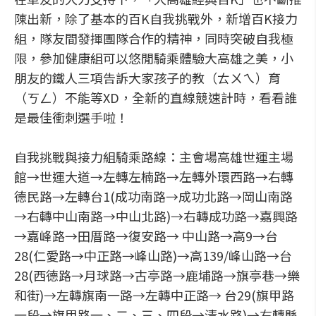
陳出新，除了基本的百K自我挑戰外，新增百K接力
組，隊友間發揮團隊合作的精神，同時突破自我極
限，參加健康組可以悠閒騎乘體驗大高雄之美，小
朋友的鐵人三項告訴大家孩子的教（ㄊㄨㄟ）育
（ㄎㄥ）不能等XD，全新的直線競速計時，看看誰
是最佳衝刺選手啦！
自我挑戰與接力組騎乘路線：主會場高雄世運主場
館→世運大道→左轉左楠路→左轉外環西路→右轉
德民路→左轉台1(成功南路→成功北路→岡山南路
→右轉中山南路→中山北路)→右轉成功路→嘉興路
→嘉峰路→田厝路→復安路→ 中山路→高9→台
28(仁愛路→中正路→峰山路)→高139/峰山路→台
28(西德路→月球路→古亭路→鹿埔路→旗亭巷→樂
和街)→左轉旗南一路→左轉中正路→ 台29(旗甲路
一段→旗甲路一、二、三、四段→清水路)→右轉縣