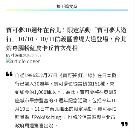
接下篇文章
寶可夢30週年在台北！限定活動「寶可夢大遊
行」10/10、10/11信義區香堤大道登場，台北
站專屬粉紅皮卡丘首次亮相
By
林芳如
2026/07/07
自從1996年2月27日《寶可夢 紅／綠》在日本發
行已邁入30週年，寶可夢也從當初的151種，來
到如今的1,000種以上；為此，寶可夢將在亞洲5
座城市舉辦豐富的30週年紀念活動，包括今年10
月10日、11日在台北推出的限定活動，寶可夢拍
照景點「PokéXciting!」也將於信義區與台北市
政府周邊驚喜出沒。