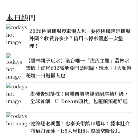
本日熱門
2026桃園機場停車懶人包／要停桃機還是機場
外圍？收費各多少？信用卡停車優惠一次整
理！
【雲林親子玩水】全台唯一「虎爺主題」叢林水
樂園！虎尾632高地免門票回歸，玩水＋4大順遊
秘境一日遊懶人包
搭機告別落枕！阿聯酋航空經濟艙座椅升級，
全球首創「U-Dream頭枕」包覆頭頸超好睡
建築迷必朝聖！忠泰美術館10週年：藤本壯介
特展打頭陣，1:5大屋根8月震撼空降台北