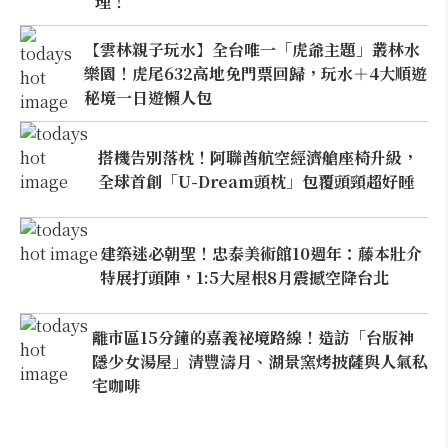
理！
【雲林親子玩水】全台唯一「虎爺主題」叢林水
樂園！虎尾632高地免門票回歸，玩水＋4大順遊
秘境一日遊懶人包
搭機告別落枕！阿聯酋航空經濟艙座椅升級，
全球首創「U-Dream頭枕」包覆頭頸超好睡
建築迷必朝聖！忠泰美術館10週年：藤本壯介
特展打頭陣，1:5大屋根8月震撼空降台北
離市區15分鐘的嘉義祕境路線！造訪「台版神
隱少女湯屋」清豐濤月、湖景窯烤披薩與人氣私
宅咖啡