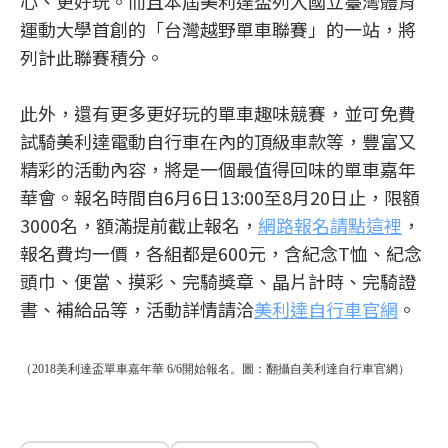
心、更好玩。而且本屆美利達盃列入國立臺灣體育
運動大學首創的「台灣越野單車聯賽」的一站，將
列計此聯賽積分。
此外，還有更多更好玩的單車趣味競賽，並可免費
試騎美利達電動自行車在內的頂級車款等，豐富又
精彩的活動內容，將是一個最值得回味的單車嘉年
華會。報名時間自6月6日13:00至8月20日止，限額
3000名，額滿提前截止報名，
網路報名請點這裡
，
報名費均一價，各組都是600元，含紀念T恤、紀念
頭巾、便當、摸彩、完騎獎章、晶片計時、完騎證
書、補給品等，活動詳情請洽
美利達自行車官網
。
（2018美利達盃單車嘉年華 6/6開始報名。圖：翻攝自美利達自行車官網）