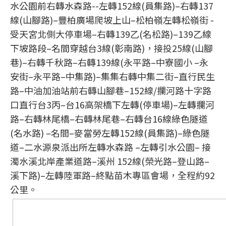
水公園前右轉水森路--左轉152線(員集路)–右轉137
線(山腳路)–豐柏廣場爬坡上山–松柏嶺左轉松嶺街 -
受天宮北側大停車場–右轉139乙(名松路)–139乙線
下坡路段–名間穿越台3線(彰南路)，接投25線(山腳
巷)–右轉千秋路–右轉139線(永平路–中寮國小 –永
安街–永平路–中集路)–集集右轉中集二街–直行民生
路–中油加油站前右轉山腳巷–152線/攔河路十字路
口直行台3丙–台16高架橋下左轉(停車場)–左轉攔河
路–右轉林尾橋–右轉林尾巷–右轉台16線綠色隧道
(名水路) –名間–麥當勞左轉152線(員集路)–綠色隧
道–二水源泉派出所左轉水森路 –左轉引水公園– 接
濁水溪北岸產業道路–溪州 152線(榮光路–登山路–
溪下路)–左轉陸軍路–終點苗木專區會場，全程約92
公里。