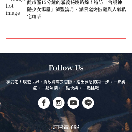
離市區15分鐘的嘉義祕境路線！造訪「台版神
隱少女湯屋」清豐濤月、湖景窯烤披薩與人氣私
宅咖啡
Follow Us
享受吧！環遊世界，勇敢歸零去冒險，踏出夢想的第一步。一點勇
氣，一點熱情，一點快樂，一點挑戰
訂閱電子報