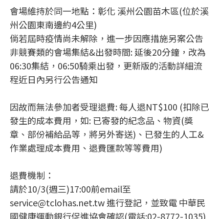
會場維持於同一地點：彰化 溪州公園苗木區(位於溪
州公園東南邊約4公里)
倘若屆時疫情尚未解除，進一步因應措施另案公告
非競賽類的會場集結&出發時間: 延後20分鐘，改為
06:30集結，06:50騎乘出發，更新版的活動詳細流
程近日內另行公告通知
因故而無法參加者受理退費: 每人退NT$100 (扣除已
發生的成本費用，如: 已寄發的紀念品、物資(獎
章、部份補給品等，將另外寄送)、已發生的人工&
作業處理成本費用、退費匯款等等費用)
退費機制：
請於10/3(週三)17:00前email至
service@tclohas.net.tw 進行登記，並致電 中華民
國健康運動銀行促進協會確認(電話:02-8772-1035)