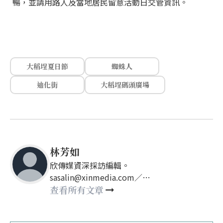
暢，並請用路人及當地居民留意活動日交管資訊。
大稻埕夏日節
蜘蛛人
迪化街
大稻埕碼頭廣場
林芳如
欣傳媒資深採訪編輯。
sasalin@xinmedia.com／
happy21917@gmail.com
查看所有文章