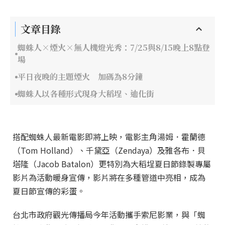
文章目錄
蜘蛛人×煙火×無人機燈光秀：7/25與8/15晚上8點登
場
平日夜晚的主題煙火 加碼為8分鐘
蜘蛛人以各種形式現身大稻埕、迪化街
搭配蜘蛛人最新電影即將上映，電影主角湯姆．霍蘭德
（Tom Holland）、千黛亞（Zendaya）及雅各布．貝
塔隆（Jacob Batalon）更特別為大稻埕夏日節錄製專屬
影片為活動暖身宣傳，影片將在多種管道中亮相，成為
夏日節宣傳的彩蛋。
台北市政府觀光傳播局今年活動攜手索尼影業，與「蜘