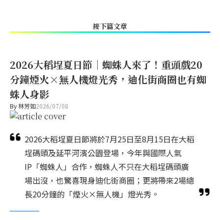
接下篇文章
2026大稻埕夏日節｜蜘蛛人來了！重頭戲20
分鐘煙火×無人機燈光秀，迪化街商圈也有蜘
蛛人身影
By
林芳如
2026/07/08
2026大稻埕夏日節將於7月25日至8月15日在大稻
埕碼頭及延平河濱公園登場，今年與國際人氣
IP「蜘蛛人」合作，蜘蛛人不只在大稻埕碼頭廣
場出沒，也驚喜現身迪化街商圈；更將帶來2場總
長20分鐘的「煙火×無人機」燈光秀。