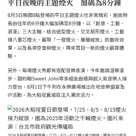
平日夜晚的主題煙火 加碼為8分鐘
8月5日晚間8點登場的平日主題煙火也非常精彩，施放時
長由往年的6分鐘大幅加碼至8分鐘，以「創意、工藝、
浪漫」三大主軸，結合造型煙火、交叉扇形煙火、工藝
級八重芯煙火，展現「一發煙火、層層綻放」的藝術效
果，以及長滯空垂柳煙火，帶來耳目一新的煙火觀賞體
驗。
另外，每場煙火秀都有搭配音樂表演，今年邀請溫蒂漫
步、甜約翰Sweet John等多組金曲級與超人氣音樂人接
力登台，8月1日下午則在永樂廣場推出在地音樂盛宴及
IP活動，為大稻埕舊城區注入潮流活力。
2026大稻埕夏日節登場，7/25、8/5、8/15煙火接力綻放，圖為2025年活