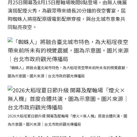
月25日開幕及8月15日壓軸場晚間8點登場，由無人機展
演搭配煙火秀，為觀眾帶來總長20分鐘的夜空饗宴，屆
時蜘蛛人將搭配原版電影配樂穿梭，與台北城市意象共
同點亮夜空。
「蜘蛛人」將融合臺北城市特色，為大稻埕夜空帶來前所未有的視覺震撼，
圖為示意圖。圖片來源｜台北市政府觀光傳播局
2026大稻埕夏日節升級 開幕及壓軸場「煙火×無人機」首度合體共演，圖
為示意圖。圖片來源｜台北市政府觀光傳播局