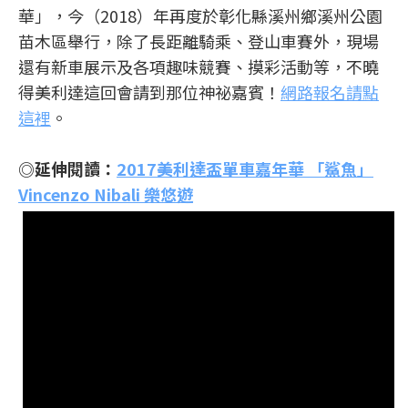
華」，今（2018）年再度於彰化縣溪州鄉溪州公園
苗木區舉行，除了長距離騎乘、登山車賽外，現場
還有新車展示及各項趣味競賽、摸彩活動等，不曉
得美利達這回會請到那位神祕嘉賓！
網路報名請點
這裡
。
◎延伸閱讀：
2017美利達盃單車嘉年華 「鯊魚」
Vincenzo Nibali 樂悠遊