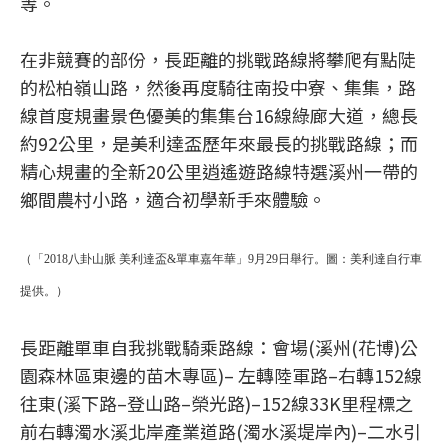
等。
在非競賽的部份，長距離的挑戰路線將攀爬有點陡
的松柏嶺山路，然後再度騎往南投中寮、集集，路
線首度規畫景色優美的集集台16線綠廊大道，總長
約92公里，是美利達盃歷年來最長的挑戰路線；而
精心規畫的全新20公里逍遙遊路線特選溪州一帶的
鄉間農村小路，適合初學新手來體驗。
（「2018八卦山脈 美利達盃&單車嘉年華」9月29日舉行。圖：美利達自行車
提供。）
長距離單車自我挑戰騎乘路線：會場(溪州(花博)公
園森林區東邊的苗木專區)– 左轉陸軍路–右轉152線
往東(溪下路–登山路–榮光路)–152線33K里程標之
前右轉濁水溪北岸產業道路(濁水溪堤岸內)–二水引