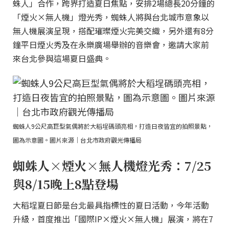
蛛人」合作，跨界打造夏日焦點，安排2場總長20分鐘的
「煙火×無人機」燈光秀，蜘蛛人將與台北城市意象以
無人機展演呈現，搭配璀璨煙火完美交織，另外還有8分
鐘平日煙火秀及在永樂廣場舉辦的音樂會，邀請大家前
來台北參與這場夏日盛典。
蜘蛛人9公尺高巨型氣偶將於大稻埕碼頭亮相，打造日夜皆宜的拍照景點，
圖為示意圖。圖片來源｜台北市政府觀光傳播局
蜘蛛人×煙火×無人機燈光秀：7/25
與8/15晚上8點登場
大稻埕夏日節是台北最具指標性的夏日活動，今年活動
升級，首度推出「國際IP×煙火×無人機」展演，將在7