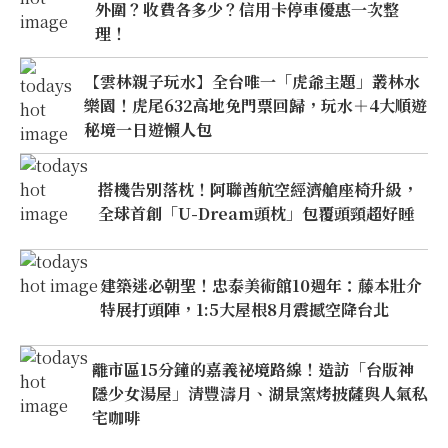
外圍？收費各多少？信用卡停車優惠一次整
理！
【雲林親子玩水】全台唯一「虎爺主題」叢林水
樂園！虎尾632高地免門票回歸，玩水＋4大順遊
秘境一日遊懶人包
搭機告別落枕！阿聯酋航空經濟艙座椅升級，
全球首創「U-Dream頭枕」包覆頭頸超好睡
建築迷必朝聖！忠泰美術館10週年：藤本壯介
特展打頭陣，1:5大屋根8月震撼空降台北
離市區15分鐘的嘉義祕境路線！造訪「台版神
隱少女湯屋」清豐濤月、湖景窯烤披薩與人氣私
宅咖啡