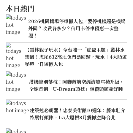
本日熱門
2026桃園機場停車懶人包／要停桃機還是機場
外圍？收費各多少？信用卡停車優惠一次整
理！
【雲林親子玩水】全台唯一「虎爺主題」叢林水
樂園！虎尾632高地免門票回歸，玩水＋4大順遊
秘境一日遊懶人包
搭機告別落枕！阿聯酋航空經濟艙座椅升級，
全球首創「U-Dream頭枕」包覆頭頸超好睡
建築迷必朝聖！忠泰美術館10週年：藤本壯介
特展打頭陣，1:5大屋根8月震撼空降台北