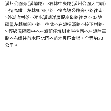
溪州公園旁(溪埔路) ->右轉中央路(溪州公園大門前)
->過高鐵，左轉鄉間小路->接高速公路旁小路往南-
>外潮洋村落->濁水溪潮洋厝堤岸道路往東-> 03號
碉堡左轉鄉間小路，往北->右轉過溪路->接下柑路-
> 經過溪陽國中->左轉莿仔埤圳南岸往西->左轉陸軍
路->右轉往苗木區北門->苗木專區會場，全程約20
公里。