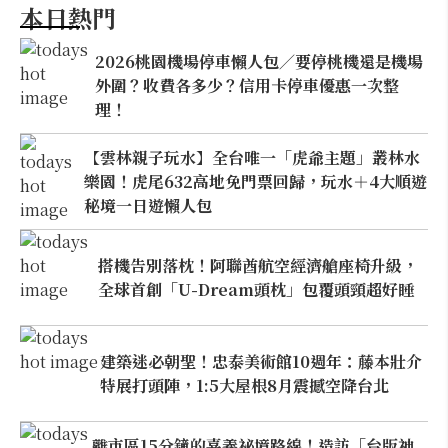
本日熱門
2026桃園機場停車懶人包／要停桃機還是機場
外圍？收費各多少？信用卡停車優惠一次整
理！
【雲林親子玩水】全台唯一「虎爺主題」叢林水
樂園！虎尾632高地免門票回歸，玩水＋4大順遊
秘境一日遊懶人包
搭機告別落枕！阿聯酋航空經濟艙座椅升級，
全球首創「U-Dream頭枕」包覆頭頸超好睡
建築迷必朝聖！忠泰美術館10週年：藤本壯介
特展打頭陣，1:5大屋根8月震撼空降台北
離市區15分鐘的嘉義祕境路線！造訪「台版神