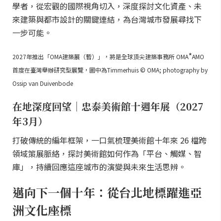
學者，從宏觀的國際視角切入，深度探討文化資產、未
來建築與都市設計的關鍵連結，為台灣城市發展尋找下
一步可能。
*
2027年推出「OMA建築展（暫）」，將是全球頂尖建築事務所 OMA
AMO
首度在臺灣舉辦研究型展覽，圖中為Timmerhuis © OMA; photography by
Ossip van Duivenbode
在地深度回望｜忠泰美術館十週年展（2027
年3月）
打破傳統的編年框架，一口氣梳理美術館十年來 26 檔跨
領域策展脈絡，探討美術館如何作為「平台、觸媒、智
庫」，持續回應這座城市的演變與未來生活思辨。
邁向下一個十年：從台北地標躍進亞
洲文化座標