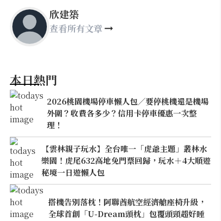
欣建築
查看所有文章
本日熱門
2026桃園機場停車懶人包／要停桃機還是機場
外圍？收費各多少？信用卡停車優惠一次整
理！
【雲林親子玩水】全台唯一「虎爺主題」叢林水
樂園！虎尾632高地免門票回歸，玩水＋4大順遊
秘境一日遊懶人包
搭機告別落枕！阿聯酋航空經濟艙座椅升級，
全球首創「U-Dream頭枕」包覆頭頸超好睡