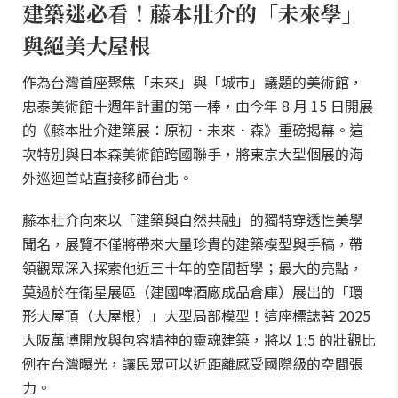
建築迷必看！藤本壯介的「未來學」
與絕美大屋根
作為台灣首座聚焦「未來」與「城市」議題的美術館，
忠泰美術館十週年計畫的第一棒，由今年 8 月 15 日開展
的《藤本壯介建築展：原初．未來．森》重磅揭幕。這
次特別與日本森美術館跨國聯手，將東京大型個展的海
外巡迴首站直接移師台北。
藤本壯介向來以「建築與自然共融」的獨特穿透性美學
聞名，展覽不僅將帶來大量珍貴的建築模型與手稿，帶
領觀眾深入探索他近三十年的空間哲學；最大的亮點，
莫過於在衛星展區（建國啤酒廠成品倉庫）展出的「環
形大屋頂（大屋根）」大型局部模型！這座標誌著 2025
大阪萬博開放與包容精神的靈魂建築，將以 1:5 的壯觀比
例在台灣曝光，讓民眾可以近距離感受國際級的空間張
力。