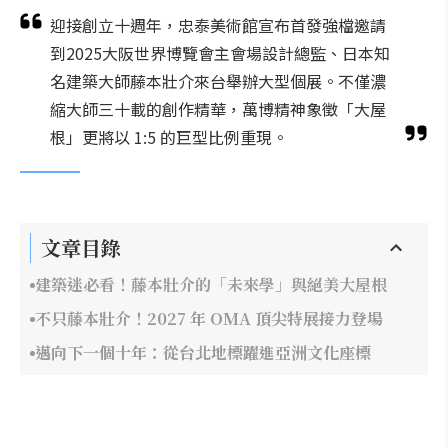
迎接創立十週年，忠泰美術館宣布首發強檔邀請
到2025大阪世界博覽會主會場設計總監、日本知
名建築大師藤本壯介來台舉辦大型個展。不僅濃
縮大師三十載的創作精華，萬博精神象徵「大屋
根」更將以 1:5 的巨型比例重現。
文章目錄
建築迷必看！藤本壯介的「未來學」與絕美大屋根
不只藤本壯介！2027 年 OMA 頂尖特展接力登場
邁向下一個十年：從台北地標躍進亞洲文化座標