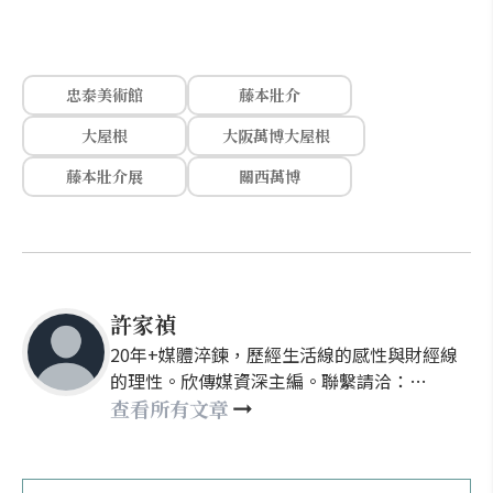
忠泰美術館
藤本壯介
大屋根
大阪萬博大屋根
藤本壯介展
關西萬博
許家禎
20年+媒體淬鍊，歷經生活線的感性與財經線
的理性。欣傳媒資深主編。聯繫請洽：
nellyhsu@xinmedia.com
查看所有文章