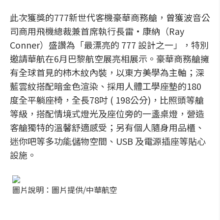
此次獲獎的777新世代客機豪華商務艙，曾獲波音公
司商用飛機總裁兼首席執行長雷•康納（Ray
Conner）盛讚為「最漂亮的 777 設計之一」，特別
邀請華航在6月巴黎航空展亮相展示。豪華商務艙擁
有全球首見的柿木紋內裝，以東方美學為主軸；深
藍雲紋搭配暗金色渲染、採用人體工學座墊的180
度全平躺座椅，全長78吋 ( 198公分)，比照頭等艙
等級，搭配情境式燈光及座位旁的一盞桌燈，營造
客艙獨特的溫馨舒適感受；另有個人隨身用品櫃、
迷你吧等多功能儲物空間、USB 及電源插座等貼心
設施。
圖片說明：圖片提供/中華航空