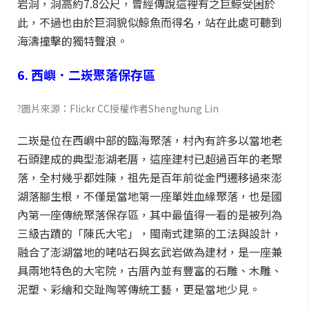
岩洞，洞高約7.8公尺，曾經傳說這裡有之巨鯨受困於
此，不過也由於巨洞貌似鯨魚而得名，站在此處可聽到
海濤撞擊的獨特聲浪。
6. 西嶼．二崁聚落保存區
?圖片來源：Flickr CC授權作者Shenghung Lin
二崁是位在西嶼中部的臨海聚落，村內有許多以當地老
石頭建成的典型澎湖老厝，這座建村已超過百年的老聚
落，全村幾乎都姓陳，祖先是百年前從金門遷移過來澎
湖落腳生根，不僅是當地第一座單姓血緣聚落，也是國
內第一座傳統聚落保存區，其中最值得一看的是被列為
三級古蹟的「陳氏大宅」，閩南式建築的工法與設計，
融合了澎湖當地的咾咕石與玄武岩做為建材，是一座兼
具兩地特色的大宅院，古厝內並有豐富的石雕、木雕、
泥塑、彩繪和交趾陶等傳統工藝，更是當地少見。