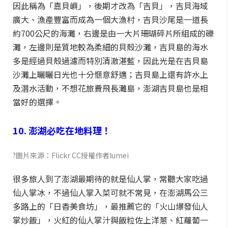
因此稱為「嘉貝嶼」，後期才改為「吉貝」，吉貝海域
廣大、漁產豐富而成為一個大漁村，吉貝沙尾是一道長
約700公尺的海灘，右邊是由一大片珊瑚碎片所組成的礫
灘，左邊則是質地較為柔細的貝殼沙灘，吉貝島的海水
多是經過貝殼過濾而特別清澈湛藍，因此光是在吉貝島
沙灘上曬曬日光也十分愜意舒適；吉貝島上還有許水上
及潛水活動，不想花旅費飛長灘島，澎湖吉貝島也是相
當好的選擇。
10. 澎湖必吃在地料理！
?圖片來源：Flickr CC授權作者lumei
很多旅人到了澎湖最期待的就是仙人掌，常聽大家吃過
仙人掌冰，不過仙人掌入菜可就不常見，在澎湖馬公三
多路上的「日香美食坊」，最推薦它的「火山爆發仙人
掌炒飯」，火紅的仙人掌汁與飯粒佐上洋蔥、紅蘿蔔一