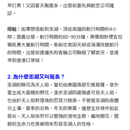
早訂票！又因夏天颱風多，出發前要先與航空公司確
認。
搭船：
如果想搭船到澎湖，須從高雄的航行時間約4小
時；嘉義出發，航行時間約80~90分鐘，票價相對便宜但
需耗費大量航行時間，客船也常因天候或海潮改變航行
的時間，出發前建議先和客輪公司聯絡了解狀況，並提
早到達港口等候！
2. 為什麼澎湖又叫菊島？
澎湖的縣花為天人菊，當初由美國南部引進栽種，意外
蔓生成大面積的野花，漫步澎湖四處隨處可見天人菊，
也由於天人菊對環境的忍受力極高，不管是澎湖的高鹽
分土壤、夏季的炎熱、冬天的寒風，儘管生存條件如此
惡劣，天人菊依然可以堅強的落地生根、遍地開花，堅
毅的生命力也常被用來形容澎湖人的性格。