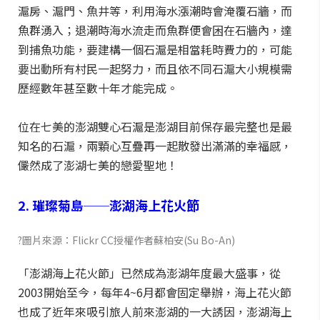
滬房、滬門、魚井等，利用海水漲潮時會淹覆石牆，而
魚群湧入；退潮時海水流走而魚群便會困在石牆內，達
到捕魚功能，要建構一個石滬是相當耗時費力的，可能
要出動所有村民一起努力，而且依不同石滬大小規模需
歷經數年甚至數十年才能完成。
位在七美的澎湖雙心石滬是澎湖目前保存最完整也是最
知名的石滬，兩顆心互疊再一起散發出滿滿的幸福感，
儼然成了澎湖七美的戀愛聖地！
2. 璀璨菊島──澎湖海上花火節
?圖片來源：Flickr CC授權作者蘇柏安(Su Bo-An)
「澎湖海上花火節」已然成為澎湖年度最大盛事，從
2003開始至今，每年4~6月都會固定舉辦，海上花火節
也成了近年來吸引旅人前來澎湖的一大誘因，澎湖海上