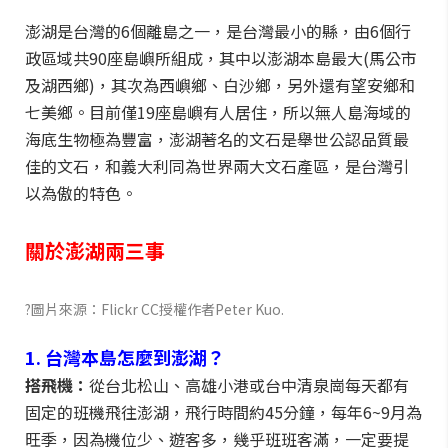
澎湖是台灣的6個離島之一，是台灣最小的縣，由6個行
政區域共90座島嶼所組成，其中以澎湖本島最大(馬公市
及湖西鄉)，其次為西嶼鄉、白沙鄉，另外還有望安鄉和
七美鄉。目前僅19座島嶼有人居住，所以無人島海域的
海底生物極為豐富，澎湖著名的文石是舉世公認品質最
佳的文石，和義大利同為世界兩大文石產區，是台灣引
以為傲的特色。
關於澎湖兩三事
?圖片來源：Flickr CC授權作者Peter Kuo.
1. 台灣本島怎麼到澎湖？
搭飛機：
從台北松山、高雄小港或台中清泉崗每天都有
固定的班機飛往澎湖，飛行時間約45分鐘，每年6~9月為
旺季，因為機位少、遊客多，幾乎班班客滿，一定要提