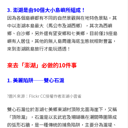
3. 澎湖是由90個大小島嶼所組成！
因為各個島嶼都有不同的自然景觀與在地特色景點，其
中以澎湖本島最大（馬公市及湖西鄉），其次為西嶼
鄉、白沙鄉，另外還有望安鄉和七美鄉，目前僅19座島
嶼有人居住，其他的無人島周邊海底生態就相對豐富，
來到澎湖跳島旅行才能玩透透！
來去「澎湖」必做的10件事
1. 美麗陷阱──雙心石滬
?圖片來源：Flickr CC授權作者澎湖小雲雀
雙心石滬位於澎湖七美鄉東湖村頂隙北面海崖下，又稱
「頂隙滬」，石滬是以玄武岩及珊瑚礁在潮間帶圍築成
的弧形石牆，是一種傳統的捕魚陷阱，主要分為滬堤、