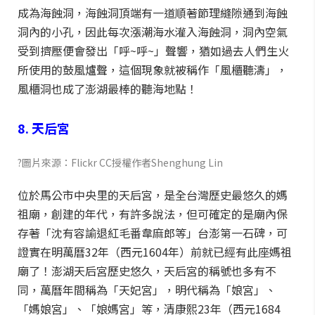
成為海蝕洞，海蝕洞頂端有一道順著節理縫隙通到海蝕
洞內的小孔，因此每次漲潮海水灌入海蝕洞，洞內空氣
受到擠壓便會發出「呼~呼~」聲響，猶如過去人們生火
所使用的鼓風爐聲，這個現象就被稱作「風櫃聽濤」，
風櫃洞也成了澎湖最棒的聽海地點！
8. 天后宮
?圖片來源：Flickr CC授權作者Shenghung Lin
位於馬公市中央里的天后宮，是全台灣歷史最悠久的媽
祖廟，創建的年代，有許多說法，但可確定的是廟內保
存著「沈有容諭退紅毛番韋麻郎等」台澎第一石碑，可
證實在明萬曆32年（西元1604年）前就已經有此座媽祖
廟了！澎湖天后宮歷史悠久，天后宮的稱號也多有不
同，萬曆年間稱為「天妃宮」，明代稱為「娘宮」、
「媽娘宮」、「娘媽宮」等，清康熙23年（西元1684