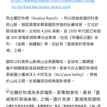
https://www.gohawaii.com/islands/oahu/things
-to-do/beaches/pokai-beach-park
而古蘭尼牧場（Kualoa Ranch），則以陡峭高聳的科奧
勞山脈，撐起莫娜家鄉莫圖努伊島的壯麗背景 。它位於
歐胡島東岸，占地約 4,000 英畝，自 1950 年代起已有超
過 200 部電影與影集在此取景，包括《侏羅紀公園》系
列、《金剛：骷髏島》等，因此有「夏威夷好萊塢後
場」之稱。
園區以科奧勞山脈與山谷景觀聞名，並設有二戰碉堡，
展示相關電影道具與歷史文物。旅客可在古蘭尼牧場搭
乘敞篷沙灘車深入卡阿瓦谷（Kaʻaʻawa Valley），穿梭
於山谷之間，近距離探訪經典電影場景。
古蘭尼牧場為多部電影、影集取景地，素有「夏威夷好萊塢後場」之稱。圖