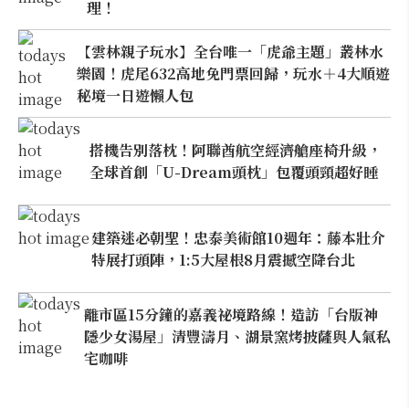
理！
【雲林親子玩水】全台唯一「虎爺主題」叢林水
樂園！虎尾632高地免門票回歸，玩水＋4大順遊
秘境一日遊懶人包
搭機告別落枕！阿聯酋航空經濟艙座椅升級，
全球首創「U-Dream頭枕」包覆頭頸超好睡
建築迷必朝聖！忠泰美術館10週年：藤本壯介
特展打頭陣，1:5大屋根8月震撼空降台北
離市區15分鐘的嘉義祕境路線！造訪「台版神
隱少女湯屋」清豐濤月、湖景窯烤披薩與人氣私
宅咖啡