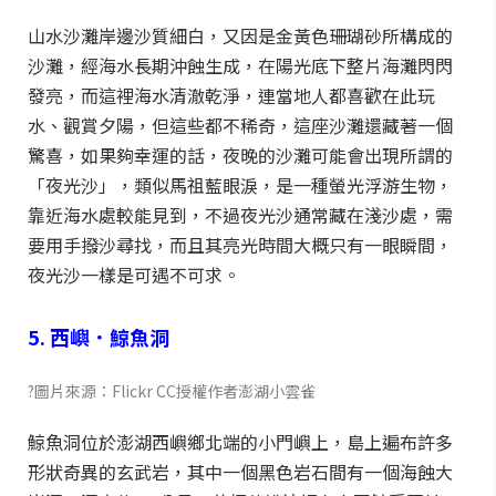
山水沙灘岸邊沙質細白，又因是金黃色珊瑚砂所構成的
沙灘，經海水長期沖蝕生成，在陽光底下整片海灘閃閃
發亮，而這裡海水清澈乾淨，連當地人都喜歡在此玩
水、觀賞夕陽，但這些都不稀奇，這座沙灘還藏著一個
驚喜，如果夠幸運的話，夜晚的沙灘可能會出現所謂的
「夜光沙」，類似馬祖藍眼淚，是一種螢光浮游生物，
靠近海水處較能見到，不過夜光沙通常藏在淺沙處，需
要用手撥沙尋找，而且其亮光時間大概只有一眼瞬間，
夜光沙一樣是可遇不可求。
5. 西嶼．鯨魚洞
?圖片來源：Flickr CC授權作者澎湖小雲雀
鯨魚洞位於澎湖西嶼鄉北端的小門嶼上，島上遍布許多
形狀奇異的玄武岩，其中一個黑色岩石間有一個海蝕大