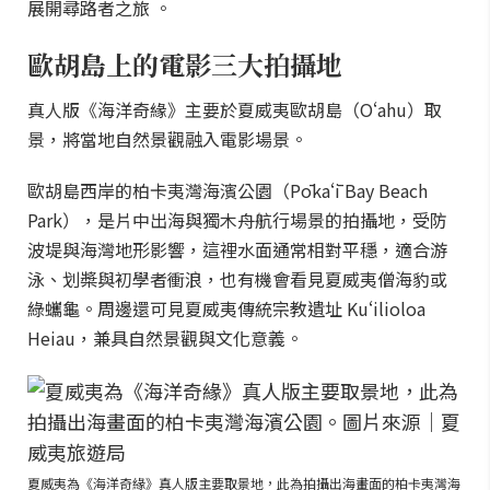
展開尋路者之旅 。
歐胡島上的電影三大拍攝地
真人版《海洋奇緣》主要於夏威夷歐胡島（Oʻahu）取
景，將當地自然景觀融入電影場景。
歐胡島西岸的柏卡夷灣海濱公園（Pōkaʻī Bay Beach
Park），是片中出海與獨木舟航行場景的拍攝地，受防
波堤與海灣地形影響，這裡水面通常相對平穩，適合游
泳、划槳與初學者衝浪，也有機會看見夏威夷僧海豹或
綠蠵龜。周邊還可見夏威夷傳統宗教遺址 Kuʻilioloa
Heiau，兼具自然景觀與文化意義。
夏威夷為《海洋奇緣》真人版主要取景地，此為拍攝出海畫面的柏卡夷灣海