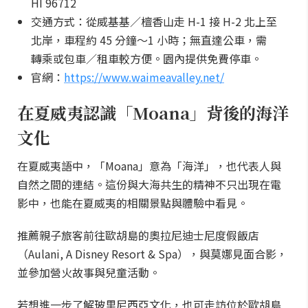
HI 96712
交通方式：從威基基／檀香山走 H-1 接 H-2 北上至
北岸，車程約 45 分鐘～1 小時；無直達公車，需
轉乘或包車／租車較方便。園內提供免費停車。
官網：
https://www.waimeavalley.net/
在夏威夷認識「Moana」背後的海洋
文化
在夏威夷語中，「Moana」意為「海洋」，也代表人與
自然之間的連結。這份與大海共生的精神不只出現在電
影中，也能在夏威夷的相關景點與體驗中看見。
推薦親子旅客前往歐胡島的奧拉尼迪士尼度假飯店
（Aulani, A Disney Resort & Spa），與莫娜見面合影，
並參加營火故事與兒童活動。
若想進一步了解玻里尼西亞文化，也可走訪位於歐胡島