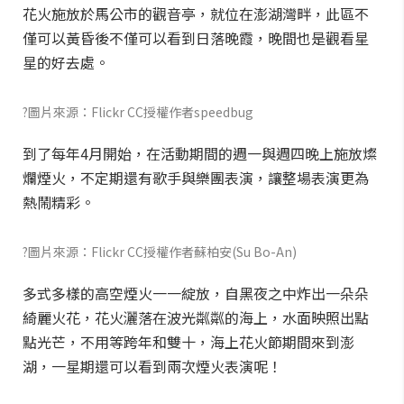
花火施放於馬公市的觀音亭，就位在澎湖灣畔，此區不
僅可以黃昏後不僅可以看到日落晚霞，晚間也是觀看星
星的好去處。
?圖片來源：Flickr CC授權作者speedbug
到了每年4月開始，在活動期間的週一與週四晚上施放燦
爛煙火，不定期還有歌手與樂團表演，讓整場表演更為
熱鬧精彩。
?圖片來源：Flickr CC授權作者蘇柏安(Su Bo-An)
多式多樣的高空煙火一一綻放，自黑夜之中炸出一朵朵
綺麗火花，花火灑落在波光粼粼的海上，水面映照出點
點光芒，不用等跨年和雙十，海上花火節期間來到澎
湖，一星期還可以看到兩次煙火表演呢！