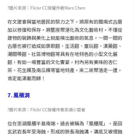
?圖片來源：Flickr CC授權作者Mars Chen
在文建會與當地居民的努力之下，將原有的閩南式古厝
加以修復和保存，將整座聚落化為文化藝術村，不僅從
建物的裝飾與美化上就能嗅出藝術的氣息，一間一間的
古厝也被打造成如褒歌館、生活館、童玩館、漢藥館、
潮間帶館、社區博物館等具有在地特色的小型文化展
館，有如一場豐富的文化饗宴，村內另有美味的杏仁
茶、花生粿及南瓜粿等當地特產，來二崁聚落走一遭，
肯定能滿載而歸！
7. 風櫃洞
?圖片來源：Flickr CC授權作者澎湖小雲雀
位在澎湖風櫃半島南端，過去被稱為「風櫃尾」，是因
玄武岩長年受海蝕，形成的狹長海蝕溝，溝底又被侵蝕