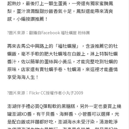
起熱炒，最後打上一顆生蛋黃，一旁還有獨家蜜醃鳳
梨，蛋汁滑潤酸甜炒飯香氣十足，鳳梨還能帶來清爽
感，小編按讚推薦！
?圖片來源：翻攝自Facebook 福牡蠣屋 粉絲團
再來去馬公中興路上的「福牡蠣屋」，含淚推薦它的牡
蠣飯，毫不手軟的肥大牡蠣堆在白飯上，淋上特製牡蠣
醬汁，佐以簡單的蛋絲與小黃瓜，才能完整吃到牡蠣的
原味，店家還有賣牡蠣手卷、牡蠣湯，來這裡才能盡情
享受海海人生！
?圖片來源：Flickr CC授權作者小丸子2009
澎湖伴手禮必買Q彈鬆軟的黑糖糕，另外一定也要買上幾
罐澎湖XO醬，有干貝醬、海鮮醬、小管醬可以選擇，光
是配白飯或拌麵都好吃，澎湖海水未受汙染，清澈乾淨