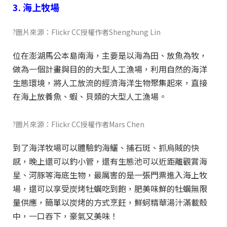
3. 海上牧場
?圖片來源：Flickr CC授權作者Shenghung Lin
位在澎湖馬公本島南海，主要是以海為田、放魚為牧，
做為一個計畫與目的的大型人工漁場，利用自然的海洋
生態環境，將人工放流的經濟海洋生物聚集起來，直接
在海上放養魚、蝦、貝類的大型人工漁場。
?圖片來源：Flickr CC授權作者Mars Chen
到了海洋牧場可以體驗釣海鱺、捕石斑、抓烏賊的快
感，晚上還可以釣小管，還有生態池可以近距離觀賞海
星、河豚等海底生物，最厲害的是一張門票進入海上牧
場，還可以享受炭烤牡蠣吃到飽，肥美味鮮的牡蠣無限
量供應，簡單以炭烤的方式烹飪，鮮蚵精華湯汁滿載殼
中，一口吞下，豪氣又美味！