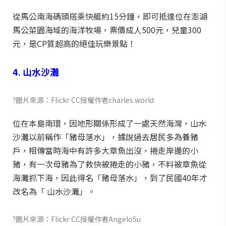
從馬公南海碼頭搭乘快艇約15分鐘，即可抵達位在澎湖
馬公菜園海域的海洋牧場，票價成人500元，兒童300
元，是CP質超高的絕佳玩樂景點！
4. 山水沙灘
?圖片來源：Flickr CC授權作者charles.world
位在本島南環，因地形關係形成了一處天然海灣，山水
沙灘以前稱作「豬母落水」，據說過去居民多為養豬
戶，相傳當時海中有許多大章魚出沒，捲走岸邊的小
豬，有一次母豬為了救快被捲走的小豬，不料被章魚從
海灘抓下海，因此得名「豬母落水」，到了民國40年才
改名為「 山水沙灘」。
?圖片來源：Flickr CC授權作者AngeloSu