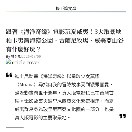
接下篇文章
跟著《海洋奇緣》電影玩夏威夷！3大取景地
柏卡夷灣海濱公園、古蘭尼牧場、威美亞山谷
有什麼好玩？
By
林芳如
2026/07/09
迪士尼動畫《海洋奇緣》以勇敢少女莫娜
（Moana）尋找自我的冒險故事受到觀眾喜愛，
適逢動畫問世十週年，真人版電影也已在台灣首
映。電影故事與玻里尼西亞文化緊密相連，而夏
威夷群島身為玻里尼西亞文化圈的一部分，也是
真人版電影的主要取景地。