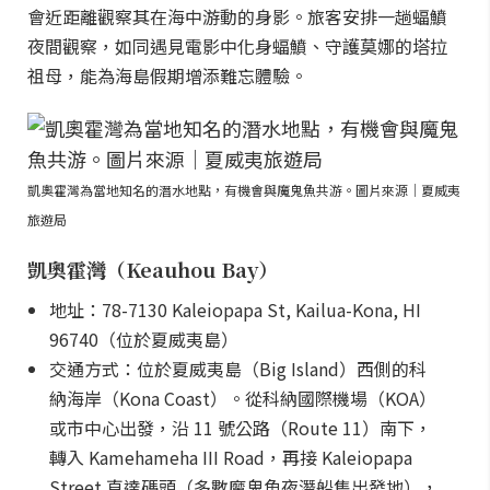
會近距離觀察其在海中游動的身影。旅客安排一趟蝠鱝
夜間觀察，如同遇見電影中化身蝠鱝、守護莫娜的塔拉
祖母，能為海島假期增添難忘體驗。
凱奧霍灣為當地知名的潛水地點，有機會與魔鬼魚共游。圖片來源｜夏威夷
旅遊局
凱奧霍灣（Keauhou Bay）
地址：78-7130 Kaleiopapa St, Kailua-Kona, HI
96740（位於夏威夷島）
交通方式：位於夏威夷島（Big Island）西側的科
納海岸（Kona Coast）。從科納國際機場（KOA）
或市中心出發，沿 11 號公路（Route 11）南下，
轉入 Kamehameha III Road，再接 Kaleiopapa
Street 直達碼頭（多數魔鬼魚夜潛船隻出發地），