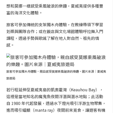
想和莫娜一樣感受乘風破浪的樂趣，夏威夷提供多種豐
富的海洋文化體驗。
旅客可參加傳統的支架獨木舟體驗，在教練帶領下學習
划槳與團隊合作；或在飯店與文化場館體驗呼拉舞入門
課程，透過手勢與歌謠了解在地人對自然、祖先的情
感。
旅客可參加獨木舟體驗，親自感受莫娜乘風破浪的樂趣。圖片來源｜夏威夷
旅遊局
若行程延伸至夏威夷島的凱奧霍灣（Keauhou Bay），
這裡是當地知名的魔鬼魚夜間浮潛與潛水地點；此活動
自 1980 年代起發展，透過水下燈光吸引浮游生物聚集，
進而吸引蝠鱝（manta ray）夜間前來覓食，讓遊客有機