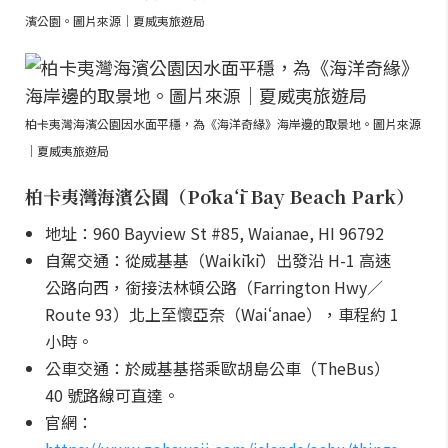
濱公園。圖片來源｜夏威夷旅遊局
柏卡夷灣海濱公園因水面平穩，為《海洋奇緣》海岸邊的取景地。圖片來源
｜夏威夷旅遊局
柏卡夷灣海濱公園（Pōkaʻī Bay Beach Park）
地址：960 Bayview St #85, Waianae, HI 96792
自駕交通：從威基基（Waikīkī）出發沿 H-1 高速
公路向西，銜接法林頓公路（Farrington Hwy／
Route 93）北上至懷亞奈（Waiʻanae），車程約 1
小時。
公車交通：於威基基搭乘歐胡島公車（TheBus）
40 號路線可直達。
官網：