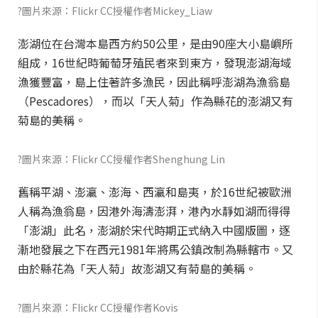
?圖片來源：Flickr CC授權作者Mickey_Liaw
澎湖位在台灣本島西方約50公里，是由90座大小島嶼所
組成，16世紀時葡萄牙殖民者來到東方，發現澎湖海域
漁獲豐富，島上住著許多漁民，因此稱呼澎湖為漁翁島
（Pescadores），而以「天人菊」作為縣花的澎湖又有
菊島的美稱。
?圖片來源：Flickr CC授權作者Shenghung Lin
舊稱平湖、澎瀛、澎海、西瀛和島夷，於16世紀被歐洲
人稱為漁翁島，因港外海濤澎湃，港內水靜如湖而得得
「澎湖」此名，澎湖於宋代時期正式納入中國版圖，逐
漸地發展之下在西元1981年將馬公鎮改制為縣轄市。又
由於縣花為「天人菊」故澎湖又有菊島的美稱。
?圖片來源：Flickr CC授權作者Kovis