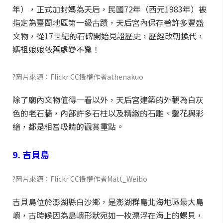
年），正式加封媽為天后，民國72年（西元1983年）被
指定為臺閩地區第一級古蹟，天后宮內保存著許多豐盛
文物，從17世紀的石碑開始見證歷史，歷經改朝換代，
媽祖娘娘依舊處變不驚！
?圖片來源：Flickr CC授權作者athenakuo
除了廟內文物值得一看以外，天后宮建築的外觀為白灰
色的老石牆，內部許多石柱以及精緻的石雕、鑿花與彩
繪，都是相當吸睛的觀賞重點。
9. 吉貝島
?圖片來源：Flickr CC授權作者Matt_Weibo
吉貝島位於澎湖縣白沙鄉，是澎湖群島北海地區最大島
嶼，古時候因為島嶼形狀宛如一枚漂浮在海上的螺貝，