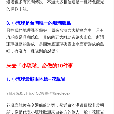
燈塔也多有民間傳說，不過大多相信這是一種特色觀光
的操作手法。
3. 小琉球是台灣唯一的珊瑚礁島
只怪我們地理課不學好，原來台灣六大離島之中，只有
琉球嶼是珊瑚礁島，其餘的五大離島皆為火山島！所謂
珊瑚礁島的形成，是因海底珊瑚礁露出水面所形成的島
嶼，有沒有一種賺到的感覺？
來去「小琉球」必做的10件事
1. 小琉球最顯眼地標─花瓶
岩
?圖片來源：Flickr CC授權作者neofedex
花瓶岩就位在交通船航道旁，鄰近白沙港邊目標非常明
顯，像是代表小琉球歡迎來自各方的旅人一般！花瓶岩