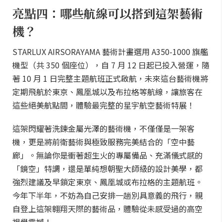
亮點四：哪些航線可以搭到這架藝術
機？
STARLUX AIRSORAYAMA 藝術計畫選用 A350-1000 旗艦
機型（共 350 個座位），自 7 月 12 日起已投入營運，隨
著 10 月 1 日完整主題航班正式啟航，未來這台藝術機將
定期飛航於東京、鳳凰城以及布拉格等航線，讓旅客在
這些絕美航點間，體驗最完整的星宇航空藝術特展！
這架閃耀著洗鍊金屬光澤的藝術機，不僅僅是一架客
機，更是將前衛藝術與極致服務完美結合的「空中藝
廊」。無論你是衝著超生火的專屬備品、充滿儀式感的
「鏡空」特調，還是單純想朝聖大師級的設計美學，都
強烈建議及早鎖定東京、鳳凰城或布拉格的主題航班。
今年下半年，不妨為自己安排一趟別具意義的飛行，親
自登上這架翱翔天際的藝術品，體驗從未感受過的高空
視覺震撼！