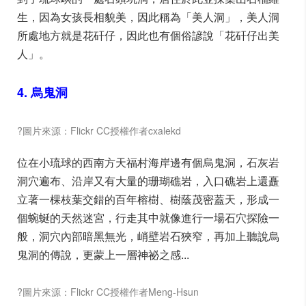
生，因為女孩長相貌美，因此稱為「美人洞」，美人洞
所處地方就是花矸仔，因此也有個俗諺說「花矸仔出美
人」。
4. 烏鬼洞
?圖片來源：Flickr CC授權作者cxalekd
位在小琉球的西南方天福村海岸邊有個烏鬼洞，石灰岩
洞穴遍布、沿岸又有大量的珊瑚礁岩，入口礁岩上還矗
立著一棵枝葉交錯的百年榕樹、樹蔭茂密蓋天，形成一
個蜿蜒的天然迷宮，行走其中就像進行一場石穴探險一
般，洞穴內部暗黑無光，峭壁岩石狹窄，再加上聽說烏
鬼洞的傳說，更蒙上一層神祕之感...
?圖片來源：Flickr CC授權作者Meng-Hsun