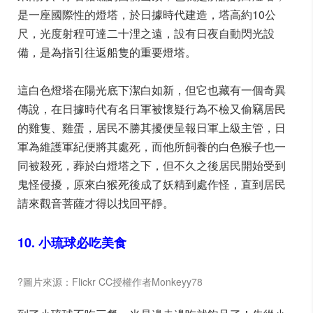
是一座國際性的燈塔，於日據時代建造，塔高約10公
尺，光度射程可達二十浬之遠，設有日夜自動閃光設
備，是為指引往返船隻的重要燈塔。
這白色燈塔在陽光底下潔白如新，但它也藏有一個奇異
傳說，在日據時代有名日軍被懷疑行為不檢又偷竊居民
的雞隻、雞蛋，居民不勝其擾便呈報日軍上級主管，日
軍為維護軍紀便將其處死，而他所飼養的白色猴子也一
同被殺死，葬於白燈塔之下，但不久之後居民開始受到
鬼怪侵擾，原來白猴死後成了妖精到處作怪，直到居民
請來觀音菩薩才得以找回平靜。
10. 小琉球必吃美食
?圖片來源：Flickr CC授權作者Monkeyy78