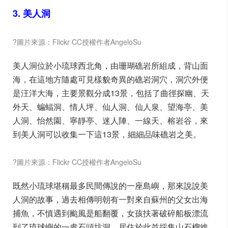
3. 美人洞
?圖片來源：Flickr CC授權作者AngeloSu
美人洞位於小琉球西北角，由珊瑚礁岩所組成，背山面
海，在這地方隨處可見樣貌奇異的礁岩洞穴，洞穴外便
是汪洋大海，主要景觀分成13景，包括了曲徑探幽、天
外天、蝙蝠洞、情人坪、仙人洞、仙人泉、望海亭、美
人洞、怡然園、寧靜亭、迷人陣、一線天、榕岩谷，來
到美人洞可以收集一下這13景，細細品味礁岩之美。
?圖片來源：Flickr CC授權作者AngeloSu
既然小琉球堪稱最多民間傳說的一座島嶼，那來說說美
人洞的故事，過去相傳明朝有一對來自蘇州的父女出海
捕魚，不慎遇到颱風是船翻覆，女孩扶著破碎船板漂流
到了琉球嶼的一處石頭坑洞，居住於此並採集山石榴維