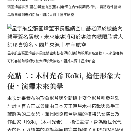
張國煒董事長(圖左)與空山基(圖右)老師在合作初期便相約，要將這件藝術
品親自飛到老師面前。圖片來源｜星宇航空
星宇航空張國煒董事長邀請空山基老師於機艙內親筆簽名落款，未來旅客將
可於客艙內親眼欣賞大師珍貴簽名。圖片來源｜星宇航空
亮點二：木村光希 Kōki, 擔任形象大
使，演繹未來美學
本次計畫發布的形象影片與全新機上安全影片引發熱烈
討論。官方正式公開由日本天王巨星木村拓哉與歌手工
藤靜香的二女兒、兼具國際舞台經驗的模特兒女演員及
作曲家「Kōki,（木村光希）」擔任主演，身為新世代代
表的她，以絕美的姿態與氣場完美詮釋了 AIRSORAYAMA