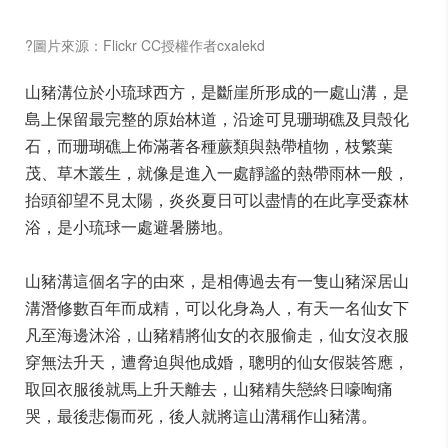
?圖片來源：Flickr CC授權作者cxalekd
山豬溝位於小琉球西方，是斷崖所形成的一處山溝，是
島上保留最完整的原始林道，沿途可見珊瑚礁及貝殼化
石，而珊瑚礁上佈滿著各種蕨類與熱帶植物，枝繁葉
茂、草木叢生，就像是進入一處靜謐的熱帶雨林一般，
抬頭卻望不見太陽，炎炎夏日可以盡情的在此享受森林
浴，是小琉球一處避暑勝地。
山豬溝這個名字的由來，是相傳過去有一隻山豬深居山
溝潛修數百年而成精，可以化身為人，有天一名仙女下
凡至海邊沐浴，山豬精將仙女的衣服偷走，仙女沒衣服
穿無法升天，遭脅迫與他成婚，聰明的仙女假裝答應，
取回衣服後就馬上升天離去，山豬精失戀終日嚎啕痛
哭，最後悲傷而死，後人就將這山溝稱作山豬溝。