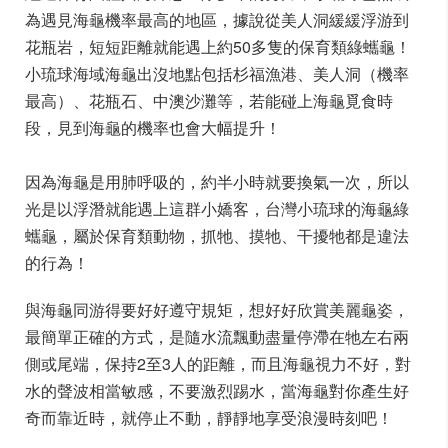
為遇見海龜機率最高的地區，據說從美人洞緩緩浮游到
花瓶岩，短短距離就能遇上約50多隻的保育類綠蠵龜！
小琉球海域海龜出沒地點包括杉福漁港、美人洞（機率
最高）、花瓶石、中澳沙灘等，若能碰上海龜覓食時
段，見到海龜的機率也會大幅提升！
因為海龜是用肺呼吸的，約半小時就要換氣一次，所以
光是以浮潛就能遇上這群小嬌客，台灣小琉球的海龜綠
蠵龜，屬於保育類動物，抓牠、摸牠、干擾牠都是違法
的行為！
與海龜同游得要好好遵守規矩，想好好欣賞美麗龜姿，
最簡單正確的方式，是隨水流飄動盡量停滯在牠左右兩
側或尾端，保持2至3人的距離，而且海龜視力不好，對
水的聲波相當敏感，不要激烈踢水，當海龜對你產生好
奇而靠近時，就停止不動，靜靜地享受浪漫時刻吧！