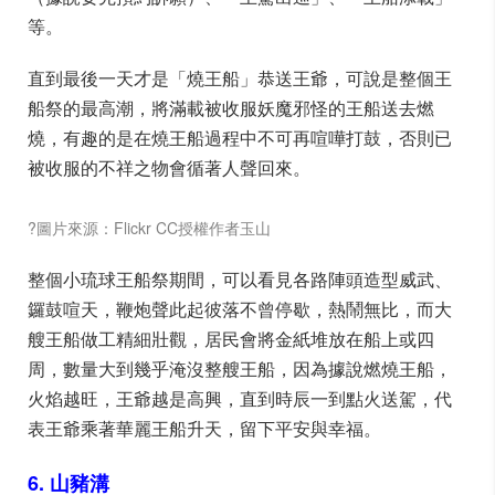
等。
直到最後一天才是「燒王船」恭送王爺，可說是整個王
船祭的最高潮，將滿載被收服妖魔邪怪的王船送去燃
燒，有趣的是在燒王船過程中不可再喧嘩打鼓，否則已
被收服的不祥之物會循著人聲回來。
?圖片來源：Flickr CC授權作者玉山
整個小琉球王船祭期間，可以看見各路陣頭造型威武、
鑼鼓喧天，鞭炮聲此起彼落不曾停歇，熱鬧無比，而大
艘王船做工精細壯觀，居民會將金紙堆放在船上或四
周，數量大到幾乎淹沒整艘王船，因為據說燃燒王船，
火焰越旺，王爺越是高興，直到時辰一到點火送駕，代
表王爺乘著華麗王船升天，留下平安與幸福。
6. 山豬溝