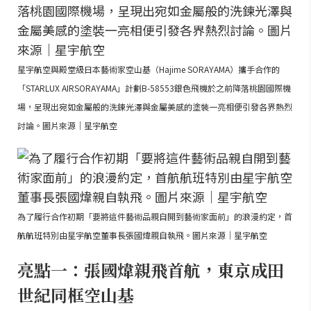
星宇航空與殿堂級日本藝術家空山基（Hajime SORAYAMA）攜手合作的
「STARLUX AIRSORAYAMA」計劃B-58553銀色飛機於之前降落桃園國際機
場，呈現出宛如金屬般的洗鍊光澤與金屬美感的塗裝一亮相便引發各界熱烈
討論。圖片來源｜星宇航空
為了履行合作初期「要將這件藝術品親自開到藝術家面前」的浪漫約定，首
航航班特別由星宇航空董事長張國煒親自執飛。圖片來源｜星宇航空
亮點一：張國煒親飛首航，東京成田
世紀同框空山基