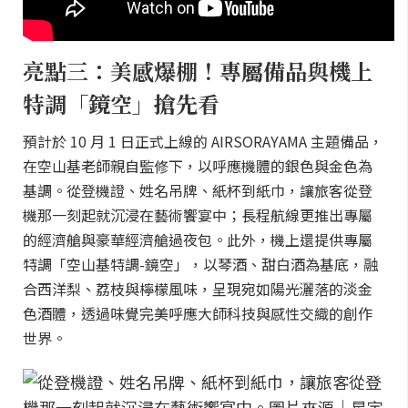
亮點三：美感爆棚！專屬備品與機上
特調「鏡空」搶先看
預計於 10 月 1 日正式上線的 AIRSORAYAMA 主題備品，
在空山基老師親自監修下，以呼應機體的銀色與金色為
基調。從登機證、姓名吊牌、紙杯到紙巾，讓旅客從登
機那一刻起就沉浸在藝術饗宴中；長程航線更推出專屬
的經濟艙與豪華經濟艙過夜包。此外，機上還提供專屬
特調「空山基特調-鏡空」，以琴酒、甜白酒為基底，融
合西洋梨、荔枝與檸檬風味，呈現宛如陽光灑落的淡金
色酒體，透過味覺完美呼應大師科技與感性交織的創作
世界。