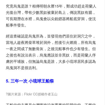
究竟烏鬼是誰？相傳明朝永曆15年，鄭成功趕走荷蘭人
光復台灣，帶有少數黑奴被棄於島上，傳說黑奴有腮，
可長期潛在水裡，烏鬼會以尖銳鏢器將船底穿洞，使沈
船事件發生。
經追查確認是烏鬼所為，並發現他們居住於洞穴之中，
當地人趁夜將柴草堆於洞外，然後引火燃燒，所有烏鬼
一夜之間成了無數骨灰，之後沈船事件也少有發生。但
之後也有說法表示，烏鬼應該並非黑奴，而是荷蘭人俘
虜的平埔族，但無論烏鬼是誰，大多小琉球居民多認為
烏鬼洞不是很吉利。
5. 三年一次 小琉球王船祭
?圖片來源：Flickr CC授權作者玉山
王船信仰主要是台灣西南沿海重要的民間信仰，王爺信