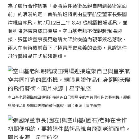
為了履行合作初期「要將這件藝術品親自開到藝術家面
前」的浪漫約定，首航航班特別由星宇航空董事長張國
煒親自執飛，於7月12日上午 8:43 從桃園機場起飛，並
順利降落東京成田機場。空山基老師不僅親赴現場迎
接，張國煒董事長更邀請大師於機艙內親筆簽名落款，
兩人在藝術機前留下了極具歷史意義的合影，見證這件
飛行藝術品正式展翅翱翔。
空山基老師親臨成田機場迎接這架自己與星宇航空共同打造的藝術機，親眼
見證作品化身翱翔天際的飛行藝術。圖片來源｜星宇航空