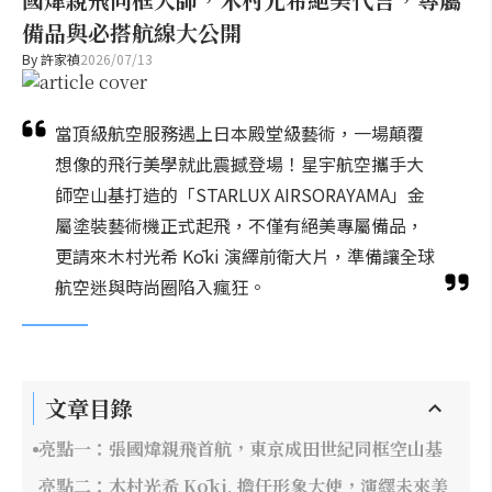
備品與必搭航線大公開
By
許家禎
2026/07/13
當頂級航空服務遇上日本殿堂級藝術，一場顛覆
想像的飛行美學就此震撼登場！星宇航空攜手大
師空山基打造的「STARLUX AIRSORAYAMA」金
屬塗裝藝術機正式起飛，不僅有絕美專屬備品，
更請來木村光希 Kōki 演繹前衛大片，準備讓全球
航空迷與時尚圈陷入瘋狂。
文章目錄
亮點一：張國煒親飛首航，東京成田世紀同框空山基
亮點二：木村光希 Kōki, 擔任形象大使，演繹未來美