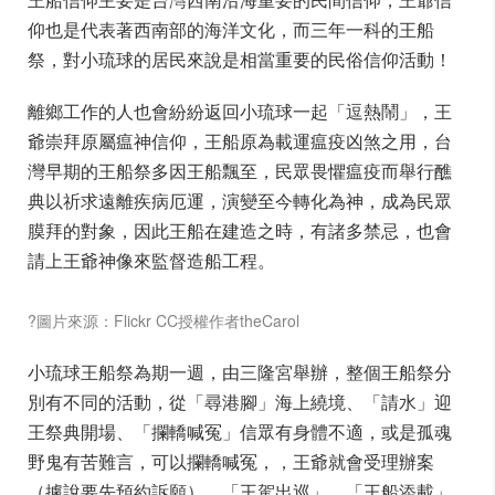
仰也是代表著西南部的海洋文化，而三年一科的王船
祭，對小琉球的居民來說是相當重要的民俗信仰活動！
離鄉工作的人也會紛紛返回小琉球一起「逗熱鬧」，王
爺崇拜原屬瘟神信仰，王船原為載運瘟疫凶煞之用，台
灣早期的王船祭多因王船飄至，民眾畏懼瘟疫而舉行醮
典以祈求遠離疾病厄運，演變至今轉化為神，成為民眾
膜拜的對象，因此王船在建造之時，有諸多禁忌，也會
請上王爺神像來監督造船工程。
?圖片來源：Flickr CC授權作者theCarol
小琉球王船祭為期一週，由三隆宮舉辦，整個王船祭分
別有不同的活動，從「尋港腳」海上繞境、「請水」迎
王祭典開場、「攔轎喊冤」信眾有身體不適，或是孤魂
野鬼有苦難言，可以攔轎喊冤，，王爺就會受理辦案
（據說要先預約訴願）、「王駕出巡」、「王船添載」