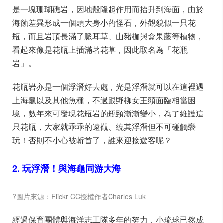
是一塊珊瑚礁岩，因地殼隆起作用而抬升到海面，由於
海蝕差異形成一個頭大身小的怪石，外觀貌似一只花
瓶，而且岩頂長滿了脈耳草、山豬枷與盒果藤等植物，
看起來像是花瓶上插滿著花草，因此取名為「花瓶
岩」。
花瓶岩亦是一個浮潛好去處，光是浮潛就可以在這裡遇
上海龜以及其他魚種，不過跟野柳女王頭面臨相當困
境，數年來可發現花瓶岩的瓶頸漸漸變小，為了維護這
只花瓶，大家就乖乖的遠觀、繞其浮潛但不可碰觸褻
玩！否則不小心被斬首了，誰來迎接遊客呢？
2. 玩浮潛！與海龜同游大海
?圖片來源：Flickr CC授權作者Charles Luk
經過保育團體與海洋志工隊多年的努力，小琉球已然成