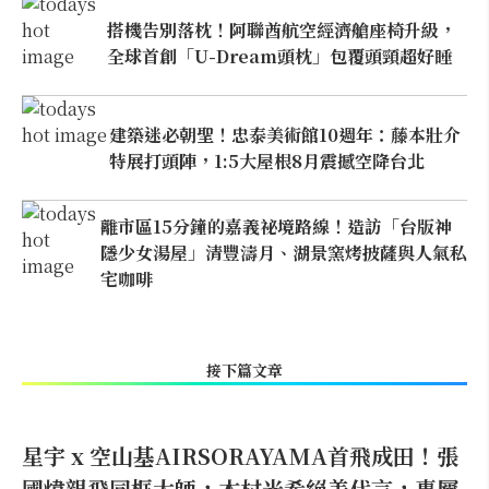
搭機告別落枕！阿聯酋航空經濟艙座椅升級，
全球首創「U-Dream頭枕」包覆頭頸超好睡
建築迷必朝聖！忠泰美術館10週年：藤本壯介
特展打頭陣，1:5大屋根8月震撼空降台北
離市區15分鐘的嘉義祕境路線！造訪「台版神
隱少女湯屋」清豐濤月、湖景窯烤披薩與人氣私
宅咖啡
接下篇文章
星宇 x 空山基AIRSORAYAMA首飛成田！張
國煒親飛同框大師，木村光希絕美代言，專屬