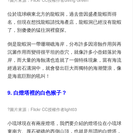
?圖片來源：Flickr CC授權作者diving Green
位於琉球嶼東北方的龍蝦洞，過去曾因盛產龍蝦而得
名，但現在想找龍蝦請找海產店，龍蝦洞已經沒有龍蝦
了，別傻傻的猛往洞裡窺探。
倒是龍蝦洞一帶珊瑚礁海岸，分布許多因溶蝕作用與再
沉澱作用而變得很平坦的壺穴，就像許多小壺錯落於海
岸，而大量的海蝕溝也造就了一個特殊現象，當有海流
經過岩石溝洞中，就會發出巨大而獨特的海潮聲浪，像
是海底巨獸的吼叫！
9. 白燈塔裡的白色猴子？
?圖片來源：Flickr CC授權作者light03
小琉球現在有兩座燈塔，我們要介紹的燈塔位在小琉球
東南方、厚石裙礁的西側山頂，也就是所謂的白燈塔，