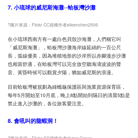
7. 小琉球的威尼斯海灘─蛤板灣沙灘
?圖片來源：Flickr CC授權作者eileenchen2506
在小琉球西南方有一處白色貝殼沙海灘，人們稱它叫
「威尼斯海灘」，蛤板灣沙灘海岸線延綿約一百公尺
長，弧線優美，因為堆積地形的沙岸所以赤腳漫步沙灘
也相當舒適，在蛤板灣可以完全放空聽海濤波波的聲
音、黃昏時候可以觀賞夕陽，猶如威尼斯的浪漫。
目前蛤板灣被規劃為綠蠵龜保護區與漁業資源保育區，
每年5月開始至10月底，晚上8點開始到隔日的清晨5點是
禁止進入沙灘的，各位旅客愛注意。
8. 會吼叫的龍蝦洞！