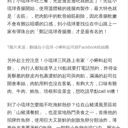
到了小琉球不吃三餐，光是邊走邊吃就飽足了！先從小
琉球香腸開始，使用溫體豬的後腿肉製作，最大特色就
是「去筋」，把肉餡中的軟骨細筋剔除，因此香腸軟嫩
不會有難以咀嚼的口感，到小琉球要找位在中山路上一
家有彈珠台的「鄭記琉球香腸攤」才是最有名的！
?圖片來源：翻攝自小琉球-小蝌蚪起司餅Facebook粉絲團
另外起士控注意！小琉球三民路上有家「小蝌蚪起司
餅」，內行人都知道早上10點就要打電話預約，炸得金
黃酥脆的餅皮內包裹濃郁的起司與肉餡，滿滿的起司拉
開會牽絲，肉餡用料也沒在客氣，有夠大方，口味有雞
肉、牛肉、鮪魚、培根和韭菜盒，想吃請早點call in噢！
到了小琉球怎麼能不吃海鮮熱炒？位在山豬溝風景區前
的「山豬溝餐館」，也是當地熱門美食之一，首推他的
招牌炸魚卵，使用巨大又新鮮的劍旗魚卵分顆油炸，薄
脆外皮裹覆著軟Q魚卵，一顆顆小魚卵乍現口中，層次十