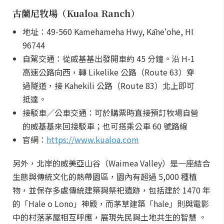
古蘭尼牧場（Kualoa Ranch）
地址：49-560 Kamehameha Hwy, Kāneʻohe, HI
96744
自駕交通：從威基基出發開車約 45 分鐘。沿 H-1
高速公路向西，轉 Likelike 公路（Route 63）穿
過隧道，接 Kahekili 公路（Route 83）北上即可
抵達。
接駁車／公車交通：可於購票時直接預訂牧場自營
的威基基來回接駁車；也可搭乘公車 60 號路線
官網：
https://www.kualoa.com
另外，北岸的威美亞山谷（Waimea Valley）是一座結合
生態與傳統文化的熱帶園區，園內有超過 5,000 種植
物，並保存多處傳統建築與祭祀遺跡，包括建於 1470 年
的「Hale o Lono」神殿，而茅草建築「hale」則與電影
中的村落茅屋相互呼應，展現先民與土地共生的智慧 。