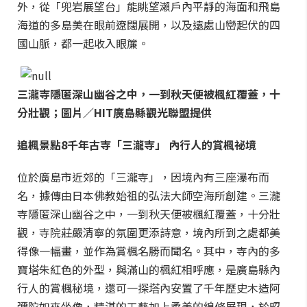
外，從「兜岩展望台」能眺望瀨戶內平靜的海面和飛島
海道的多島美在眼前遼闊展開，以及遠處山巒起伏的四
國山脈，都一起收入眼簾。
三瀧寺隱匿深山幽谷之中，一到秋天便被楓紅覆蓋，十
分壯觀；圖片／HIT廣島縣觀光聯盟提供
追楓景點8
千年古寺「三瀧寺」 內行人的賞楓祕境
位於廣島市近郊的「三瀧寺」，因境內有三座瀑布而
名，據傳由日本佛教始祖的弘法大師空海所創建。三瀧
寺隱匿深山幽谷之中，一到秋天便被楓紅覆蓋，十分壯
觀，寺院莊嚴清寧的氛圍更添詩意，境內所到之處都美
得像一幅畫，並作為賞楓名勝而聞名。其中，寺內的多
寶塔朱紅色的外型，與滿山的楓紅相呼應，是廣島縣內
行人的賞楓秘境，還可一探塔內安置了千年歷史木造阿
彌陀如來坐像，精湛的工藝加上柔美的線條展現，於昭