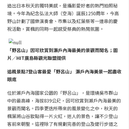
造出日本秋天的獨特美感，是攝影愛好者的熱門拍照秘
境。今年為紀念弘法大師（空海）誕辰1250周年，今高
野山計劃了國樂演奏會、市集以及紅葉祭等一連串的慶
祝活動，賞楓的同時一起感受祭典的熱鬧氛圍。
「野呂山」因可欣賞到瀨戶內海最美的景觀而聞名；圖
片／HIT廣島縣觀光聯盟提供
追楓景點7
登山客最愛「野呂山」 瀨戶內海美景一起盡收
眼底
位於瀨戶內海國家公園的「野呂山」，是環繞吳市群山
中的最高峰，海拔839公尺，因可欣賞到瀨戶內海最美的
景觀而聞名。四季更迭所帶來的風景變化之中，秋天的
楓葉將山谷妝點得一片火紅，迷人的景色，讓不少登山
客前來朝聖。這裡除了有規劃完善的登山及健行步道之