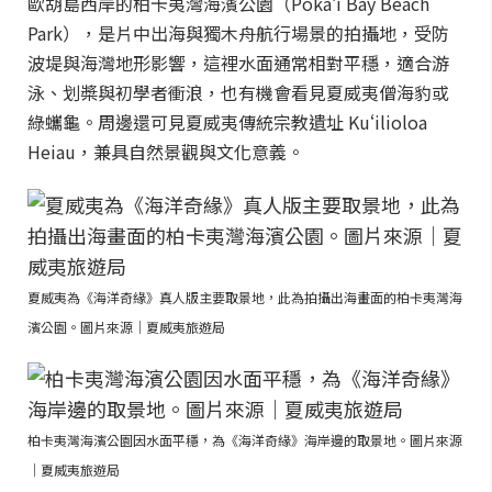
歐胡島西岸的柏卡夷灣海濱公園（Pōkaʻī Bay Beach
Park），是片中出海與獨木舟航行場景的拍攝地，受防
波堤與海灣地形影響，這裡水面通常相對平穩，適合游
泳、划槳與初學者衝浪，也有機會看見夏威夷僧海豹或
綠蠵龜。周邊還可見夏威夷傳統宗教遺址 Kuʻilioloa
Heiau，兼具自然景觀與文化意義。
夏威夷為《海洋奇緣》真人版主要取景地，此為拍攝出海畫面的柏卡夷灣海
濱公園。圖片來源｜夏威夷旅遊局
柏卡夷灣海濱公園因水面平穩，為《海洋奇緣》海岸邊的取景地。圖片來源
｜夏威夷旅遊局