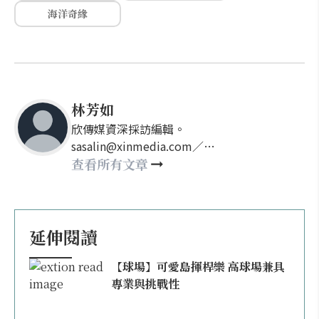
海洋奇緣
林芳如
欣傳媒資深採訪編輯。
sasalin@xinmedia.com／
happy21917@gmail.com
查看所有文章
延伸閱讀
【球場】可愛島揮桿樂 高球場兼具
專業與挑戰性