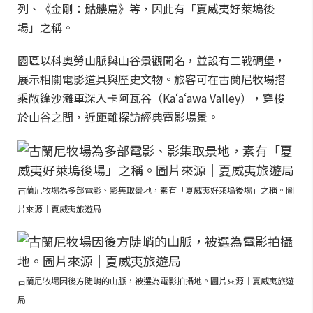
列、《金剛：骷髏島》等，因此有「夏威夷好萊塢後
場」之稱。
園區以科奧勞山脈與山谷景觀聞名，並設有二戰碉堡，
展示相關電影道具與歷史文物。旅客可在古蘭尼牧場搭
乘敞篷沙灘車深入卡阿瓦谷（Kaʻaʻawa Valley），穿梭
於山谷之間，近距離探訪經典電影場景。
古蘭尼牧場為多部電影、影集取景地，素有「夏威夷好萊塢後場」之稱。圖
片來源｜夏威夷旅遊局
古蘭尼牧場因後方陡峭的山脈，被選為電影拍攝地。圖片來源｜夏威夷旅遊
局