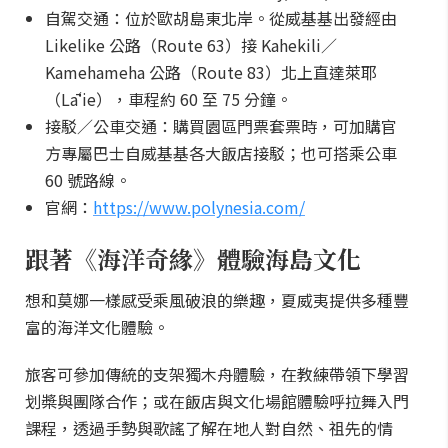
自駕交通：位於歐胡島東北岸。從威基基出發經由
Likelike 公路（Route 63）接 Kahekili／
Kamehameha 公路（Route 83）北上直達萊耶
（Lāʻie），車程約 60 至 75 分鐘。
接駁／公車交通：購買園區門票套票時，可加購官
方專屬巴士自威基基各大飯店接駁；也可搭乘公車
60 號路線。
官網：
https://www.polynesia.com/
跟著《海洋奇緣》體驗海島文化
想和莫娜一樣感受乘風破浪的樂趣，夏威夷提供多種豐
富的海洋文化體驗。
旅客可參加傳統的支架獨木舟體驗，在教練帶領下學習
划槳與團隊合作；或在飯店與文化場館體驗呼拉舞入門
課程，透過手勢與歌謠了解在地人對自然、祖先的情