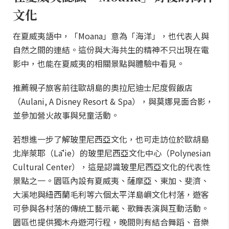
文化
在夏威夷語中，「Moana」意為「海洋」，也代表人與
自然之間的連結。這份與大海共生的精神不只出現在電
影中，也能在夏威夷的相關景點與體驗中看見。
推薦親子旅客前往歐胡島的奧拉尼迪士尼度假飯店
（Aulani, A Disney Resort & Spa），與莫娜見面合影，
並參加營火故事與兒童活動。
若想進一步了解玻里尼西亞文化，也可走訪位於歐胡島
北岸萊耶（Lāʻie）的玻里尼西亞文化中心（Polynesian
Cultural Center），這是認識玻里尼西亞文化的代表性
景點之一。園區內設有夏威夷、薩摩亞、東加、斐濟、
大溪地與紐西蘭毛利等六個太平洋島嶼文化村落，遊客
可參與各村落的傳統工藝示範、歌舞表演與互動活動。
園區也提供獨木舟遊河行程，晚間則有結合舞蹈、音樂