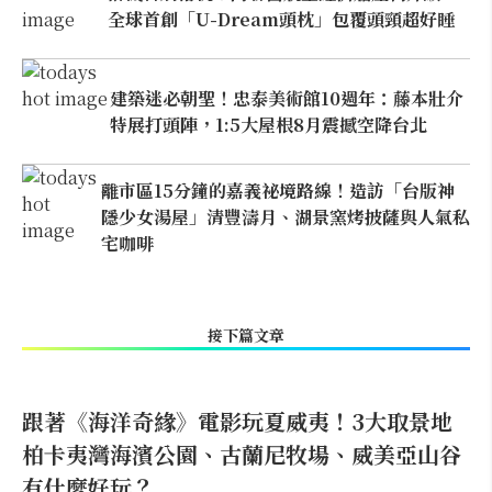
全球首創「U-Dream頭枕」包覆頭頸超好睡
建築迷必朝聖！忠泰美術館10週年：藤本壯介
特展打頭陣，1:5大屋根8月震撼空降台北
離市區15分鐘的嘉義祕境路線！造訪「台版神
隱少女湯屋」清豐濤月、湖景窯烤披薩與人氣私
宅咖啡
接下篇文章
跟著《海洋奇緣》電影玩夏威夷！3大取景地
柏卡夷灣海濱公園、古蘭尼牧場、威美亞山谷
有什麼好玩？