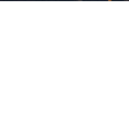
版權所有，未經許可，不許轉載
© 欣傳媒股份有限公司 XinMedia Co., Ltd.
台灣台北市 114 內湖區石潭路 151 號
All Rights Reserved.