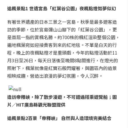
追楓景點1
世遺宮島「紅葉谷公園」夜楓點燈如夢似幻
有著世界遺產的日本三景之一宮島，秋季是最多遊客造
訪的季節，位於宮島彌山山腳下的「紅葉谷公園」，更
是首屈一指的賞楓名勝。約700株的楓紅渲染整個公園，
遍地楓葉宛如迎接貴客到來的紅地毯。不單是白天的行
程，晚上的夜楓點燈才是重頭戲，今年的點燈活動於11
月3日至26日，每天日落後至晚間8點間進行，在燈光的
照射下，楓葉就像是紅寶石般閃耀著，與園區內的造景
相映成趣，營造出浪漫的夢幻氛圍，令人沉醉。
造訪帝釋峽，除了散步漫遊，不可錯過搭乘遊覽船；圖
片／HIT廣島縣觀光聯盟提供
追楓景點2
百景「帝釋峽」 自然與人造環境完美結合