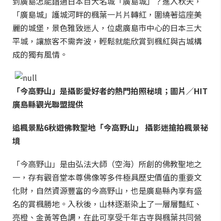
到廣島怎能錯過日本百大名城「廣島城」？進入秋天，
「廣島城」護城河畔的楓葉一片片轉紅，圍繞著這座美
麗的城堡，景色雅致迷人，位處廣島市中心的日本三大
平城，讓旅客不需奔波，輕鬆就能欣賞到楓紅與古城構
成的獨有風情。
「今高野山」是攝影愛好者的熱門拍照秘境；圖片／HIT
廣島縣觀光聯盟提供
追楓景點6
秋遊佛教聖地「今高野山」 攝影迷搶拍楓景祕
境
「今高野山」是由弘法大師（空海）所創的佛教聖地之
一，存有觀音堂本尊佛像等多件極具歷史價值的重要文
化財，自然資源豐富的今高野山，也是廣島縣內享有盛
名的賞楓勝地。入秋後，山林逐漸染上了一層層豔紅、
亮橙、金黃等色調，在此可享受千年古寺與楓葉共同營