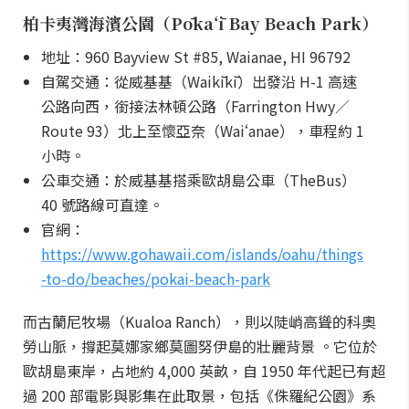
柏卡夷灣海濱公園（Pōkaʻī Bay Beach Park）
地址：960 Bayview St #85, Waianae, HI 96792
自駕交通：從威基基（Waikīkī）出發沿 H-1 高速
公路向西，銜接法林頓公路（Farrington Hwy／
Route 93）北上至懷亞奈（Waiʻanae），車程約 1
小時。
公車交通：於威基基搭乘歐胡島公車（TheBus）
40 號路線可直達。
官網：
https://www.gohawaii.com/islands/oahu/things
-to-do/beaches/pokai-beach-park
而古蘭尼牧場（Kualoa Ranch），則以陡峭高聳的科奧
勞山脈，撐起莫娜家鄉莫圖努伊島的壯麗背景 。它位於
歐胡島東岸，占地約 4,000 英畝，自 1950 年代起已有超
過 200 部電影與影集在此取景，包括《侏羅紀公園》系