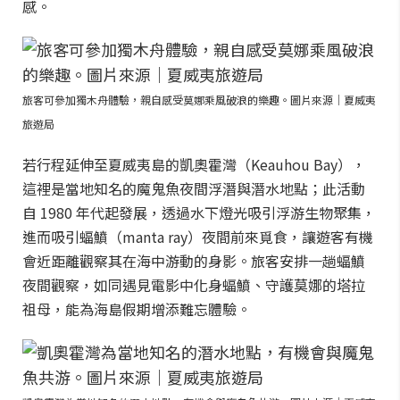
感。
旅客可參加獨木舟體驗，親自感受莫娜乘風破浪的樂趣。圖片來源｜夏威夷
旅遊局
若行程延伸至夏威夷島的凱奧霍灣（Keauhou Bay），
這裡是當地知名的魔鬼魚夜間浮潛與潛水地點；此活動
自 1980 年代起發展，透過水下燈光吸引浮游生物聚集，
進而吸引蝠鱝（manta ray）夜間前來覓食，讓遊客有機
會近距離觀察其在海中游動的身影。旅客安排一趟蝠鱝
夜間觀察，如同遇見電影中化身蝠鱝、守護莫娜的塔拉
祖母，能為海島假期增添難忘體驗。