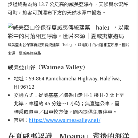
步道終點為約 13.7 公尺高的威美亞瀑布，天候與水況許
可時，旅客可到瀑布下方的天然水潭中暢遊。
威美亞山谷保存夏威夷傳統建築「hale」，以電影中的村落相互呼應。圖片
來源｜夏威夷旅遊局
威美亞山谷（Waimea Valley）
地址：59-864 Kamehameha Highway, Haleʻiwa,
HI 96712
交通方式：從威基基／檀香山走 H-1 接 H-2 北上至
北岸，車程約 45 分鐘～1 小時；無直達公車，需
轉乘或包車／租車較方便。園內提供免費停車。
官網：
https://www.waimeavalley.net/
在夏威夷認識「Moana」背後的海洋