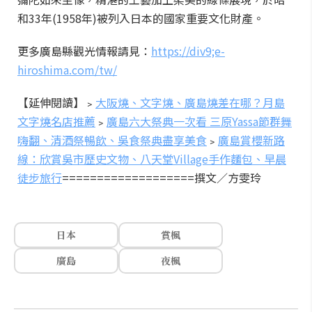
和33年(1958年)被列入日本的國家重要文化財產。
更多廣島縣觀光情報請見：
https://div9;e-
hiroshima.com/tw/
【延伸閱讀】
﹥
大阪燒、文字燒、廣島燒差在哪？月島
文字燒名店推薦
﹥
廣島六大祭典一次看 三原Yassa節群舞
嗨翻、清酒祭暢飲、吳食祭典盡享美食
﹥
廣島賞櫻新路
線：欣賞吳市歷史文物、八天堂Village手作麵包、早晨
徒步旅行
===================
撰文／方雯玲
日本
賞楓
廣島
夜楓