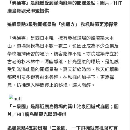
「佛通寺」是能感受到滿滿能量的開運景點；圖片／HIT
廣島縣觀光聯盟提供
追楓景點3
最強開運景點「佛通寺」 秋楓時節更添禪意
「佛通寺」是西日本唯一擁有參禪道場的臨濟宗大本
山，道場規模為日本數一數二，也因此成為不少企業及
學校選擇研習的場所，訪客絡繹不絕。寺院建築佇立於
古老的杉木林中，清幽靜謐，佛光靈氣的環境，是能感
受到滿滿能量的開運景點。夏天新綠時節、秋天紅葉季
都吸引眾多遊客前來參拜，在秋楓的加持下，更添禪
意，彷彿走入時間停止的秘境，讓人陶醉。
「三景園」是鄰近廣島機場的築山池泉回遊式庭園；圖
片／HIT廣島縣觀光聯盟提供
追楓景點4
五彩斑斕「三景園」 一下飛機就有楓葉可賞