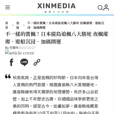
搜尋
首
旅
不一樣的賞楓！日本廣島追楓八大勝地 夜楓璀璨．遊船沉
>
>
頁
遊
浸．加碼開運
不一樣的賞楓！日本廣島追楓八大勝地 夜楓璀
璨．遊船沉浸．加碼開運
By
方雯玲
2023/10/27
秋高氣爽，正是追楓的好時節，日本向來是台灣
人賞楓的熱門首選，精選廣島縣八大賞楓勝地，
廣島縣擁有得天獨厚的地理優勢，有許多山谷岩
壁，加上千年歷史古蹟，在細細品味季節更迭之
美的同時，感受古今，如畫如夢。廣島縣推薦賞
楓季節為每年10月下旬至11月中旬，無論白天到