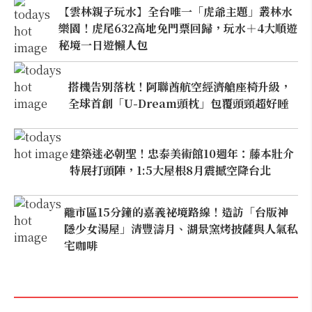
【雲林親子玩水】全台唯一「虎爺主題」叢林水
樂園！虎尾632高地免門票回歸，玩水＋4大順遊
秘境一日遊懶人包
搭機告別落枕！阿聯酋航空經濟艙座椅升級，
全球首創「U-Dream頭枕」包覆頭頸超好睡
建築迷必朝聖！忠泰美術館10週年：藤本壯介
特展打頭陣，1:5大屋根8月震撼空降台北
離市區15分鐘的嘉義祕境路線！造訪「台版神
隱少女湯屋」清豐濤月、湖景窯烤披薩與人氣私
宅咖啡