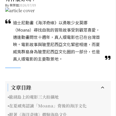
By
林芳如
2026/07/09
迪士尼動畫《海洋奇緣》以勇敢少女莫娜
（Moana）尋找自我的冒險故事受到觀眾喜愛，
適逢動畫問世十週年，真人版電影也已在台灣首
映。電影故事與玻里尼西亞文化緊密相連，而夏
威夷群島身為玻里尼西亞文化圈的一部分，也是
真人版電影的主要取景地。
文章目錄
歐胡島上的電影三大拍攝地
在夏威夷認識「Moana」背後的海洋文化
跟著《海洋奇緣》體驗海島文化