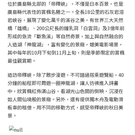
位於廣島縣北部的「帝釋峽」，不僅是日本百景，也是
廣島縣代表性的賞楓名勝之一。全長18公里的石灰岩溶
岩峽谷，展現了變化萬千的溪谷之美，有世界三大天然
橋「雄橋」、200公尺長的鐘乳洞「白雲洞」及3億年前
形成的急流「斷魚溪」等自然奇景，加上與自然融合的
人造湖「神龍湖」，富有變化的景緻，媲美電影場景，
其中每年的10月下旬到11月上旬，則是季節限定的賞楓
最佳觀賞期。
造訪帝釋峽，除了散步漫遊，不可錯過搭乘遊覽船，40
分鐘的船程即可周遊一圈神龍湖，讓人彷彿進入詩畫
中，欣賞楓紅佈滿山谷，看湖光山色間的倒映，沉浸在
如人間仙境般的景緻。另外，還有提供獨木舟及電動滑
板車的租借，用不同的移動方式，感受帝釋峽的秋日美
景。