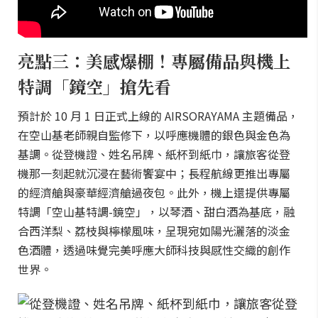
亮點三：美感爆棚！專屬備品與機上
特調「鏡空」搶先看
預計於 10 月 1 日正式上線的 AIRSORAYAMA 主題備品，
在空山基老師親自監修下，以呼應機體的銀色與金色為
基調。從登機證、姓名吊牌、紙杯到紙巾，讓旅客從登
機那一刻起就沉浸在藝術饗宴中；長程航線更推出專屬
的經濟艙與豪華經濟艙過夜包。此外，機上還提供專屬
特調「空山基特調-鏡空」，以琴酒、甜白酒為基底，融
合西洋梨、荔枝與檸檬風味，呈現宛如陽光灑落的淡金
色酒體，透過味覺完美呼應大師科技與感性交織的創作
世界。