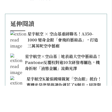
延伸閱讀
星宇航空 × 空山基重磅聯名！A350-
1000 變身金銀「會飛的藝術品」，打造
三萬英呎空中藝廊
星宇航空×空山基｜地表最大空中藝術品！
Pantone反覆校對逾10次研發專屬色，機
身折射「液態金屬」流動光澤
星宇航空K董張國煒親駕「空山銀」抵台！
實機光是塗裝與調色就花了8個月，同款限
量模型上架即秒殺