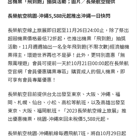
出機票「飛到飽」抽獎活動；圖片／長榮航空提供
長榮航空
桃園-沖繩5,588元起
推出沖繩一日快閃
長榮航空線上旅展即日起至11月26日24:00止，除了祭出
超殺機票價格最低72折起，也推出機票「飛到飽」抽獎
活動，11月週週抽出一名全年飛到飽(不限次數)經濟艙機
票得主，環遊世界再也不是夢！此外，更特別嘉惠「無
限萬哩遊」會員可提前一天於10月21日00:00起在長榮航
空官網「會員優惠購票專區」購買成人的個人機票，即
可享有會員專屬優惠！
長榮航空目前提供台北出發至東京、大阪、沖繩、福
岡、札幌、仙台、小松、高松等航班，以及高雄出發至
東京、大阪、福岡航班。「2023長榮航空線上旅展」推
出優惠機票，桃園-沖繩來回未稅價5,588元起。
長榮航空桃園-沖繩航線每週飛航7班，將自10月29日起