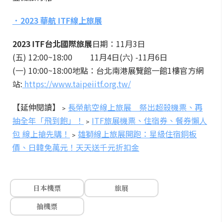
．2023 華航 ITF線上旅展
2023 ITF台北國際旅展
日期：11月3日
(五) 12:00~18:00
11月4日(六) -11月6日
(一) 10:00~18:00
地點：台北南港展覽館一館1樓
官方網
站:
https://www.taipeiitf.org.tw/
【延伸閱讀】﹥
長榮航空線上旅展 祭出超殺機票、再
抽全年「飛到飽」！
﹥
ITF旅展機票、住宿券、餐券懶人
包 線上搶先購！
﹥
雄獅線上旅展開跑：星級住宿銅板
價、日韓免萬元！天天送千元折扣金
日本機票
旅展
抽機票