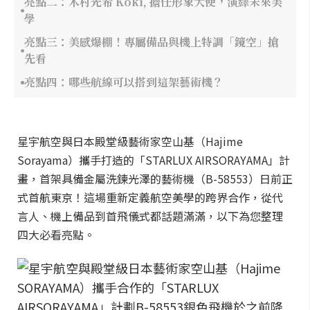
亮點二：木村光希 Kōki, 擔任形象大使，演繹未來美
學
亮點三：美感爆棚！專屬備品與機上特調「鏡空」搶
先看
亮點四：哪些航線可以搭到這架藝術機？
星宇航空與日本殿堂級藝術家空山基（Hajime
Sorayama）攜手打造的「STARLUX AIRSORAYAMA」計
畫，首架具備金屬洗鍊光澤的藝術機（B-58553）日前正
式首航東京！這場重新定義航空美學的跨界合作，從代
言人、機上備品到首飛儀式都話題滿滿，以下為您整理
四大必看亮點。