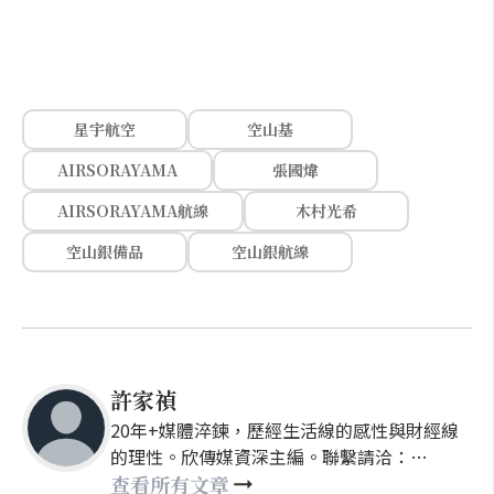
星宇航空
空山基
AIRSORAYAMA
張國煒
AIRSORAYAMA航線
木村光希
空山銀備品
空山銀航線
許家禎
20年+媒體淬鍊，歷經生活線的感性與財經線
的理性。欣傳媒資深主編。聯繫請洽：
nellyhsu@xinmedia.com
查看所有文章