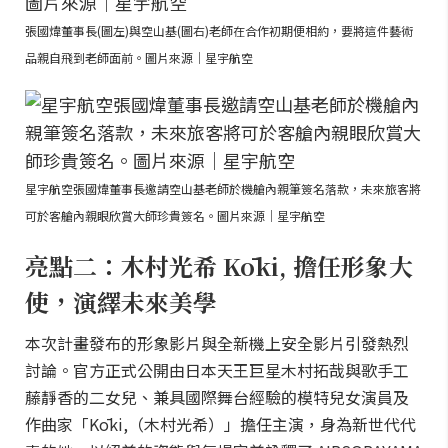
張國煒董事長(圖左)與空山基(圖右)老師在合作初期便相約，要將這件藝術
品親自飛到老師面前。圖片來源｜星宇航空
星宇航空張國煒董事長邀請空山基老師於機艙內親筆簽名落款，未來旅客將
可於客艙內親眼欣賞大師珍貴簽名。圖片來源｜星宇航空
亮點二：木村光希 Kōki, 擔任形象大
使，演繹未來美學
本次計畫發布的形象影片與全新機上安全影片引發熱烈
討論。官方正式公開由日本天王巨星木村拓哉與歌手工
藤靜香的二女兒、兼具國際舞台經驗的模特兒女演員及
作曲家「Kōki,（木村光希）」擔任主演，身為新世代代