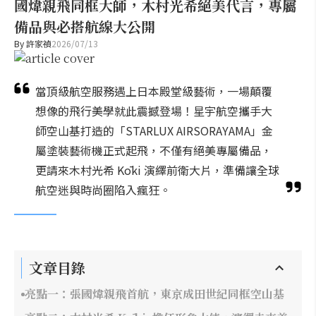
國煒親飛同框大師，木村光希絕美代言，專屬
備品與必搭航線大公開
By
許家禎
2026/07/13
當頂級航空服務遇上日本殿堂級藝術，一場顛覆
想像的飛行美學就此震撼登場！星宇航空攜手大
師空山基打造的「STARLUX AIRSORAYAMA」金
屬塗裝藝術機正式起飛，不僅有絕美專屬備品，
更請來木村光希 Kōki 演繹前衛大片，準備讓全球
航空迷與時尚圈陷入瘋狂。
文章目錄
亮點一：張國煒親飛首航，東京成田世紀同框空山基