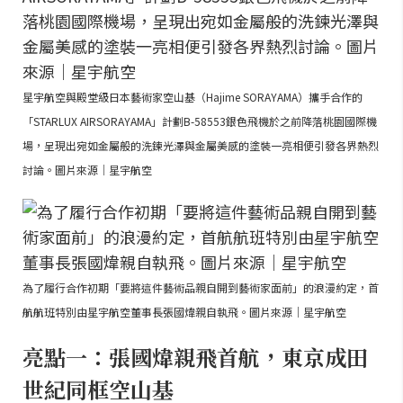
星宇航空與殿堂級日本藝術家空山基（Hajime SORAYAMA）攜手合作的
「STARLUX AIRSORAYAMA」計劃B-58553銀色飛機於之前降落桃園國際機
場，呈現出宛如金屬般的洗鍊光澤與金屬美感的塗裝一亮相便引發各界熱烈
討論。圖片來源｜星宇航空
為了履行合作初期「要將這件藝術品親自開到藝術家面前」的浪漫約定，首
航航班特別由星宇航空董事長張國煒親自執飛。圖片來源｜星宇航空
亮點一：張國煒親飛首航，東京成田
世紀同框空山基