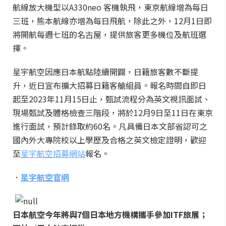
航線放大機型以A330neo 客機執飛，東京航線增為每日
三班，熊本航線亦增為每日飛航，除此之外，12月1日即
將開航每週七班的名古屋，提供旅客更多機位及航班選
擇。
星宇航空因應日本航點陸續開闢，日籍旅客數不斷提
升，近日宣布擴大招募日籍客艙組員。報名時間自即日
起至2023年11月15日止，甄試流程分為英文視訊面試、
現場甄試及體格檢查三階段，將於12月9日至11日在東京
進行面試，預計錄取約60名。凡具備日本文部省認可之
國內外大專院校以上學歷及合格之英文檢定證明，歡迎
至
星宇航空招募網站
報名。
．
星宇航空官網
日本航空今年將與7個日本地方機構攜手參加ITF旅展；