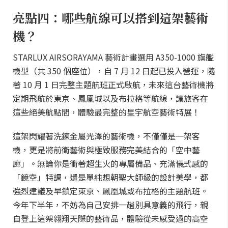
亮點四：哪些航線可以搭到這架藝術
機？
STARLUX AIRSORAYAMA 藝術計畫選用 A350-1000 旗艦
機型（共 350 個座位），自 7 月 12 日起已投入營運，隨
著 10 月 1 日完整主題航班正式啟航，未來這台藝術機將
定期飛航於東京、鳳凰城以及布拉格等航線，讓旅客在
這些絕美航點間，體驗最完整的星宇航空藝術特展！
這架閃耀著洗鍊金屬光澤的藝術機，不僅僅是一架客
機，更是將前衛藝術與極致服務完美結合的「空中藝
廊」。無論你是衝著超生火的專屬備品、充滿儀式感的
「鏡空」特調，還是單純想朝聖大師級的設計美學，都
強烈建議及早鎖定東京、鳳凰城或布拉格的主題航班。
今年下半年，不妨為自己安排一趟別具意義的飛行，親
自登上這架翱翔天際的藝術品，體驗從未感受過的高空