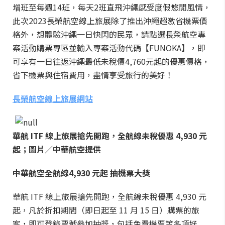
增班至每週14班，每天2班直飛沖繩感受度假悠閒風情，
此次2023長榮航空線上旅展除了推出沖繩超激省機票價
格外，想體驗沖繩一日快閃的民眾，請點選長榮航空專
案活動購票專區並輸入專案活動代碼【FUNOKA】，即
可享有一日往返沖繩最低未稅價4,760元起的優惠價格，
省下機票與住宿費用，盡情享受旅行的美好！
長榮航空線上旅展網站
華航 ITF 線上旅展搶先開跑，全航線未稅優惠 4,930 元
起；圖片／中華航空提供
中華航空
全航線4,930 元起 抽機票大獎
華航 ITF 線上旅展搶先開跑，全航線未稅優惠 4,930 元
起，凡於折扣期間（即日起至 11 月 15 日）購票的旅
客，即可登錄票號參加抽獎，包括免費機票等多項好