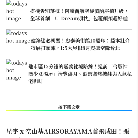
搭機告別落枕！阿聯酋航空經濟艙座椅升級，
全球首創「U-Dream頭枕」包覆頭頸超好睡
建築迷必朝聖！忠泰美術館10週年：藤本壯介
特展打頭陣，1:5大屋根8月震撼空降台北
離市區15分鐘的嘉義祕境路線！造訪「台版神
隱少女湯屋」清豐濤月、湖景窯烤披薩與人氣私
宅咖啡
接下篇文章
星宇 x 空山基AIRSORAYAMA首飛成田！張