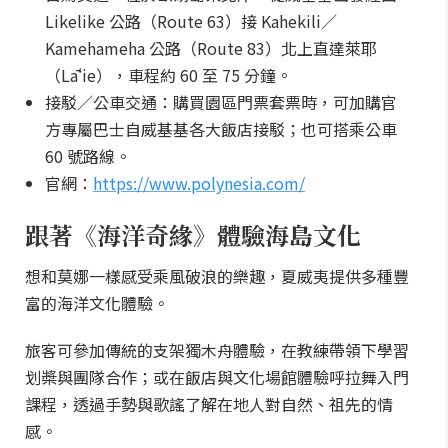
Likelike 公路（Route 63）接 Kahekili／
Kamehameha 公路（Route 83）北上直達萊耶
（Lāʻie），車程約 60 至 75 分鐘。
接駁／公車交通：購買園區門票套票時，可加購官
方專屬巴士自威基基各大飯店接駁；也可搭乘公車
60 號路線。
官網：
https://www.polynesia.com/
跟著《海洋奇緣》體驗海島文化
想和莫娜一樣感受乘風破浪的樂趣，夏威夷提供多種豐
富的海洋文化體驗。
旅客可參加傳統的支架獨木舟體驗，在教練帶領下學習
划槳與團隊合作；或在飯店與文化場館體驗呼拉舞入門
課程，透過手勢與歌謠了解在地人對自然、祖先的情
感。