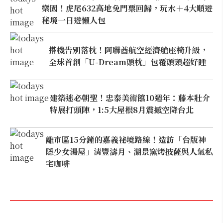
樂園！虎尾632高地免門票回歸，玩水＋4大順遊
秘境一日遊懶人包
搭機告別落枕！阿聯酋航空經濟艙座椅升級，
全球首創「U-Dream頭枕」包覆頭頸超好睡
建築迷必朝聖！忠泰美術館10週年：藤本壯介
特展打頭陣，1:5大屋根8月震撼空降台北
離市區15分鐘的嘉義祕境路線！造訪「台版神
隱少女湯屋」清豐濤月、湖景窯烤披薩與人氣私
宅咖啡