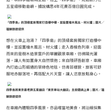
五星級移動島嶼，據說構思4年花費百億日圓完成。
「四季島」的頂級套房獨家打造樓中樓，並設置檜木風呂、材火爐；圖片／
雄獅旅遊提供
想在火車上泡湯？「四季島」的頂級套房獨家打造樓中
樓，並設置檜木風呂、材火爐；走入香檳色列車，迎面
而來的是樹木造景窗戶的華麗觀景車廂，彷彿陽光灑
落，讓人有如置身大自然懷抱；來自隈研吾創意，車廂
內打造山形緞通的草綠色地毯，仿青苔樣貌，旅客可舒
服地赤腳落地，再搭配大片天窗，讓人恣意放鬆身心。
四季島將東京最老牌五星飯店「東京車站大飯店」主廚邀請上車；圖片／雄
獅旅遊提供
在車廂內體驗四季風景，亦品嚐當地美食，將沿線採集