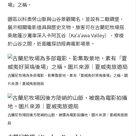
場」之稱。
園區以科奧勞山脈與山谷景觀聞名，並設有二戰碉堡，
展示相關電影道具與歷史文物。旅客可在古蘭尼牧場搭
乘敞篷沙灘車深入卡阿瓦谷（Kaʻaʻawa Valley），穿梭
於山谷之間，近距離探訪經典電影場景。
古蘭尼牧場為多部電影、影集取景地，素有「夏威夷好萊塢後場」之稱。圖
片來源｜夏威夷旅遊局
古蘭尼牧場因後方陡峭的山脈，被選為電影拍攝地。圖片來源｜夏威夷旅遊
局