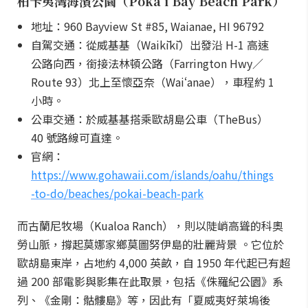
柏卡夷灣海濱公園（Pōkaʻī Bay Beach Park）
地址：960 Bayview St #85, Waianae, HI 96792
自駕交通：從威基基（Waikīkī）出發沿 H-1 高速
公路向西，銜接法林頓公路（Farrington Hwy／
Route 93）北上至懷亞奈（Waiʻanae），車程約 1
小時。
公車交通：於威基基搭乘歐胡島公車（TheBus）
40 號路線可直達。
官網：
https://www.gohawaii.com/islands/oahu/things
-to-do/beaches/pokai-beach-park
而古蘭尼牧場（Kualoa Ranch），則以陡峭高聳的科奧
勞山脈，撐起莫娜家鄉莫圖努伊島的壯麗背景 。它位於
歐胡島東岸，占地約 4,000 英畝，自 1950 年代起已有超
過 200 部電影與影集在此取景，包括《侏羅紀公園》系
列、《金剛：骷髏島》等，因此有「夏威夷好萊塢後