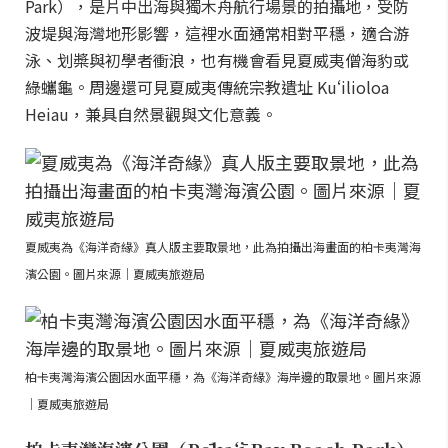
Park），是片中出海與獨木舟航行場景的拍攝地，受防
波堤與海灣地形影響，這裡水面通常相對平穩，適合游
泳、划槳與初學者衝浪，也有機會看見夏威夷僧海豹或
綠蠵龜。周邊還可見夏威夷傳統宗教遺址 Kuʻilioloa
Heiau，兼具自然景觀與文化意義。
夏威夷為《海洋奇緣》真人版主要取景地，此為拍攝出海畫面的柏卡夷灣海
濱公園。圖片來源｜夏威夷旅遊局
柏卡夷灣海濱公園因水面平穩，為《海洋奇緣》海岸邊的取景地。圖片來源
｜夏威夷旅遊局