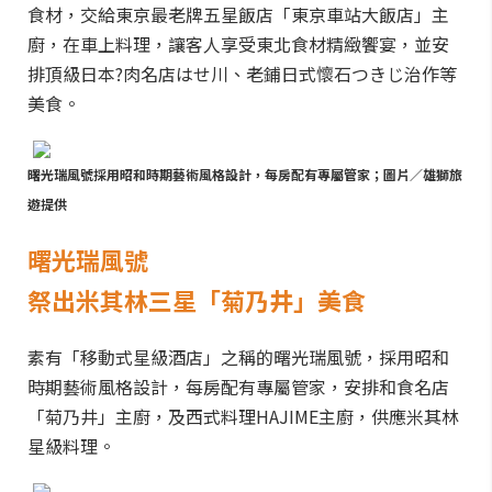
食材，交給東京最老牌五星飯店「東京車站大飯店」主
廚，在車上料理，讓客人享受東北食材精緻饗宴，並安
排頂級日本?肉名店はせ川、老鋪日式懷石つきじ治作等
美食。
曙光瑞風號採用昭和時期藝術風格設計，每房配有專屬管家；圖片／雄獅旅
遊提供
曙光瑞風號
祭出米其林三星「菊乃井」美食
素有「移動式星級酒店」之稱的曙光瑞風號，採用昭和
時期藝術風格設計，每房配有專屬管家，安排和食名店
「菊乃井」主廚，及西式料理HAJIME主廚，供應米其林
星級料理。