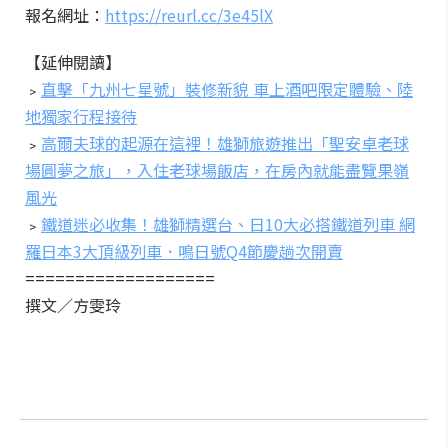
報名網址：
https://reurl.cc/3e45lX
【延伸閱讀】
﹥
直擊「九州七星號」裝修新貌 車上酒吧限定體驗、陸
地獨家行程接待
﹥
高爾夫球的起源在這裡！雄獅旅遊推出「聖安卓老球
場圓夢之旅」，入住老球場飯店，在房內就能盡覽果嶺
風光
﹥
鐵道迷必收集！雄獅精選台、日10大必搭鐵道列車 網
羅日本3大頂級列車．鳴日號Q4節慶趟次開賣
===================
撰文／方雯玲