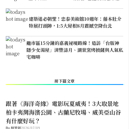
建築迷必朝聖！忠泰美術館10週年：藤本壯介
特展打頭陣，1:5大屋根8月震撼空降台北
離市區15分鐘的嘉義祕境路線！造訪「台版神
隱少女湯屋」清豐濤月、湖景窯烤披薩與人氣私
宅咖啡
接下篇文章
跟著《海洋奇緣》電影玩夏威夷！3大取景地
柏卡夷灣海濱公園、古蘭尼牧場、威美亞山谷
有什麼好玩？
By
林芳如
2026/07/09