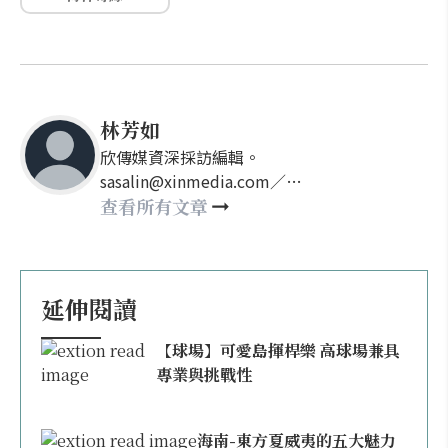
林芳如
欣傳媒資深採訪編輯。
sasalin@xinmedia.com／
happy21917@gmail.com
查看所有文章
延伸閱讀
【球場】可愛島揮桿樂 高球場兼具
專業與挑戰性
海南-東方夏威夷的五大魅力