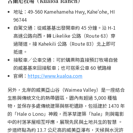
古蘭尼牧場（Kualoa Ranch）
地址：49-560 Kamehameha Hwy, Kāneʻohe, HI
96744
自駕交通：從威基基出發開車約 45 分鐘。沿 H-1
高速公路向西，轉 Likelike 公路（Route 63）穿
過隧道，接 Kahekili 公路（Route 83）北上即可
抵達。
接駁車／公車交通：可於購票時直接預訂牧場自營
的威基基來回接駁車；也可搭乘公車 60 號路線
官網：
https://www.kualoa.com
另外，北岸的威美亞山谷（Waimea Valley）是一座結合
生態與傳統文化的熱帶園區，園內有超過 5,000 種植
物，並保存多處傳統建築與祭祀遺跡，包括建於 1470 年
的「Hale o Lono」神殿，而茅草建築「hale」則與電影
中的村落茅屋相互呼應，展現先民與土地共生的智慧 。
步道終點為約 13.7 公尺高的威美亞瀑布，天候與水況許