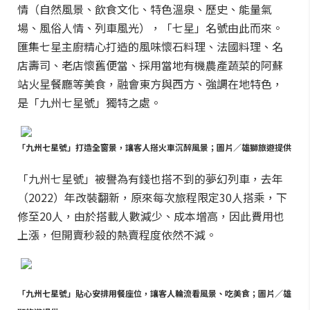
情（自然風景、飲食文化、特色溫泉、歷史、能量氣
場、風俗人情、列車風光），「七星」名號由此而來。
匯集七星主廚精心打造的風味懷石料理、法國料理、名
店壽司、老店懷舊便當、採用當地有機農產蔬菜的阿蘇
站火星餐廳等美食，融會東方與西方、強調在地特色，
是「九州七星號」獨特之處。
「九州七星號」打造全窗景，讓客人搭火車沉醉風景；圖片／雄獅旅遊提供
「九州七星號」被譽為有錢也搭不到的夢幻列車，去年
（2022）年改裝翻新，原來每次旅程限定30人搭乘，下
修至20人，由於搭載人數減少、成本增高，因此費用也
上漲，但開賣秒殺的熱賣程度依然不減。
「九州七星號」貼心安排用餐座位，讓客人輪流看風景、吃美食；圖片／雄