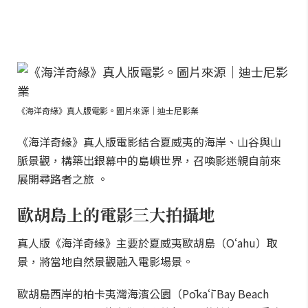
《海洋奇緣》真人版電影。圖片來源｜迪士尼影業
《海洋奇緣》真人版電影結合夏威夷的海岸、山谷與山
脈景觀，構築出銀幕中的島嶼世界，召喚影迷親自前來
展開尋路者之旅 。
歐胡島上的電影三大拍攝地
真人版《海洋奇緣》主要於夏威夷歐胡島（Oʻahu）取
景，將當地自然景觀融入電影場景。
歐胡島西岸的柏卡夷灣海濱公園（Pōkaʻī Bay Beach