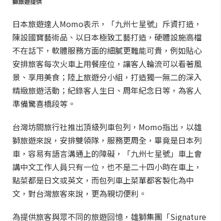
獅旅遊提供
日本旅遊達人Momo表示，「九州七星號」斥資打造，
陳設國寶藝術品、以日本極致工藝打造，硬體設施高檔
不在話下，軟體服務方面的細膩更難能可貴，例如貼心
安排旅客每次火車上用餐座位，讓客人輪流可以看著風
景、享用美食；陸上旅遊分小組，打造獨一無二的深入
精緻旅遊活動；紀錄客人生日、周年紀念日等，為客人
準備驚喜橋段等。
台灣坊間旅行社推出頂級列車包列，Momo指出，以雄
獅旅遊來說，安排雙領隊，服務更周全，畢竟是日本列
車，容易有語言溝通上的障礙，「九州七星號」車上會
講中文工作人員只有一位，也不是二十四小時在車上，
點菜都是日文或英文，而包列車上菜單都客製化為中
文，對台灣旅客來說，更為親切便利。
為提供旅客與眾不同的旅遊回憶，雄獅集團「Signature