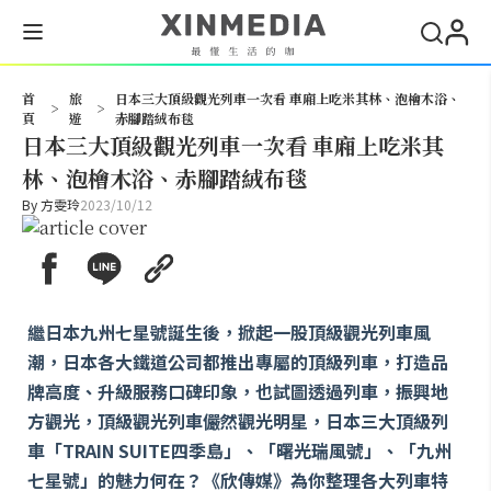
搜尋
首
旅
日本三大頂級觀光列車一次看 車廂上吃米其林、泡檜木浴、
>
>
頁
遊
赤腳踏絨布毯
日本三大頂級觀光列車一次看 車廂上吃米其
林、泡檜木浴、赤腳踏絨布毯
By
方雯玲
2023/10/12
繼日本九州七星號誕生後，掀起一股頂級觀光列車風
潮，日本各大鐵道公司都推出專屬的頂級列車，打造品
牌高度、升級服務口碑印象，也試圖透過列車，振興地
方觀光，頂級觀光列車儼然觀光明星，日本三大頂級列
車「TRAIN SUITE四季島」、「曙光瑞風號」、「九州
七星號」的魅力何在？《欣傳媒》為你整理各大列車特