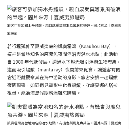
旅客可參加獨木舟體驗，親自感受莫娜乘風破浪的樂趣。圖片來源｜夏威夷
旅遊局
若行程延伸至夏威夷島的凱奧霍灣（Keauhou Bay），
這裡是當地知名的魔鬼魚夜間浮潛與潛水地點；此活動
自 1980 年代起發展，透過水下燈光吸引浮游生物聚集，
進而吸引蝠鱝（manta ray）夜間前來覓食，讓遊客有機
會近距離觀察其在海中游動的身影。旅客安排一趟蝠鱝
夜間觀察，如同遇見電影中化身蝠鱝、守護莫娜的塔拉
祖母，能為海島假期增添難忘體驗。
凱奧霍灣為當地知名的潛水地點，有機會與魔鬼魚共游。圖片來源｜夏威夷