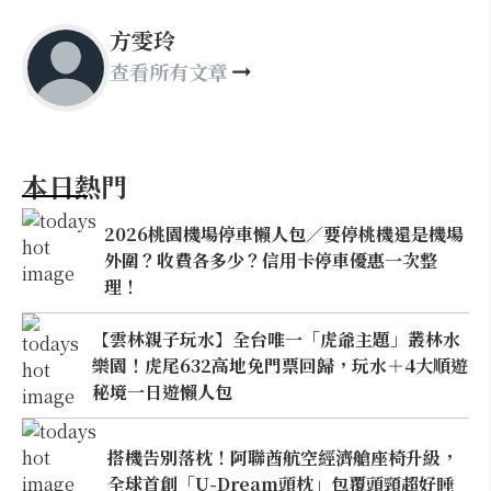
方雯玲
查看所有文章
本日熱門
2026桃園機場停車懶人包／要停桃機還是機場
外圍？收費各多少？信用卡停車優惠一次整
理！
【雲林親子玩水】全台唯一「虎爺主題」叢林水
樂園！虎尾632高地免門票回歸，玩水＋4大順遊
秘境一日遊懶人包
搭機告別落枕！阿聯酋航空經濟艙座椅升級，
全球首創「U-Dream頭枕」包覆頭頸超好睡