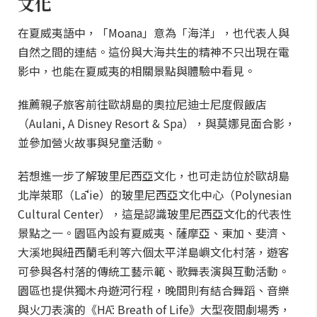
文化
在夏威夷語中，「Moana」意為「海洋」，也代表人與
自然之間的連結。這份與大海共生的精神不只出現在電
影中，也能在夏威夷的相關景點與體驗中看見。
推薦親子旅客前往歐胡島的奧拉尼迪士尼度假飯店
（Aulani, A Disney Resort & Spa），與莫娜見面合影，
並參加營火故事與兒童活動。
若想進一步了解玻里尼西亞文化，也可走訪位於歐胡島
北岸萊耶（Lāʻie）的玻里尼西亞文化中心（Polynesian
Cultural Center），這是認識玻里尼西亞文化的代表性
景點之一。園區內設有夏威夷、薩摩亞、東加、斐濟、
大溪地與紐西蘭毛利等六個太平洋島嶼文化村落，遊客
可參與各村落的傳統工藝示範、歌舞表演與互動活動。
園區也提供獨木舟遊河行程，晚間則有結合舞蹈、音樂
與火刀表演的《HĀ: Breath of Life》大型夜間劇場秀，