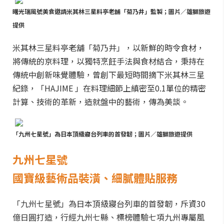
曙光瑞風號美食邀請米其林三星料亭老舖「菊乃井」監製；圖片／雄獅旅遊
提供
米其林三星料亭老舖「菊乃井」，以新鮮的時令食材，
將傳統的京料理，以獨特烹飪手法與食材結合，秉持在
傳統中創新味覺體驗，曾創下最短時間摘下米其林三星
紀錄，「HAJIME 」在料理細節上縝密至0.1單位的精密
計算、技術的革新，造就盤中的藝術，傳為美談。
「九州七星號」為日本頂級寢台列車的首發韌；圖片／雄獅旅遊提供
九州七星號
國寶級藝術品裝潢、細膩體貼服務
「九州七星號」為日本頂級寢台列車的首發韌，斥資30
億日圓打造，行經九州七縣、標榜體驗七項九州專屬風