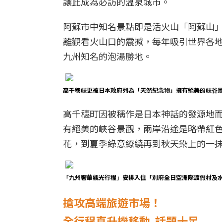
讓此成為必訪的溫泉城市。
阿蘇市中知名景點即是活火山「阿蘇山
離觀看火山口的震撼，每年吸引世界各
九州知名的泡湯勝地。
高千穗峽更被日本政府列為「天然紀念物」擁有絕美的峽谷
高千穗町因被稱作是日本神話的發源地
有絕美的峽谷景觀，兩岸沿途是略帶紅
花，到夏季綠意繚繞再到秋天染上的一
「九州奢華觀光行程」安排入住「別府全日空洲際渡假村及
搶攻高端旅遊市場！
全行程直升機移動 話題十足