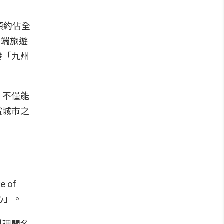
額約佔全
高端旅遊
發「九州
，不僅能
賞城市之
of
心」。
料理聞名