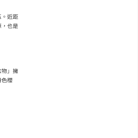
區。近距
源，也是
念物」擁
粉色櫻