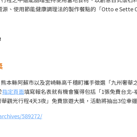
源、使用節能健康調理法的製作餐點的「Otto e Sette O
媒
獎
、熊本縣阿蘇市以及宮崎縣高千穗町攜手徵選「九州奢華
於
指定頁面
填寫報名表就有機會獲得包括「1張免費台北-
奢華觀光行程4天3夜」免費旅遊大獎，活動將抽出3位幸
archives/589272/