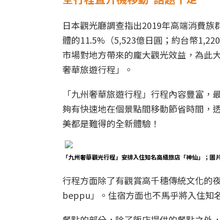
日本觀光廳調查指出2019年高端消費族
體的11.5%（5,523億日圓；約台幣
市場對地方帶來的龐大觀光效益，為此
奢華旅遊行程」。
「九州奢華旅遊行程」行程內容豐富，
夠有快速地在個景點間移動節省時間，
美都是難得的全新體驗！
「九州奢華觀光行程」安排入住知名高級旅店「神仙」；圖
行程方面除了有觀賞高千穗傳統文化的夜神樂
beppu」。住宿方面也不馬乎將入住
餐點的部分，除了飯店提供的餐點之外