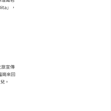
ita」，
之旅宣傳
福崗來回
運兒。