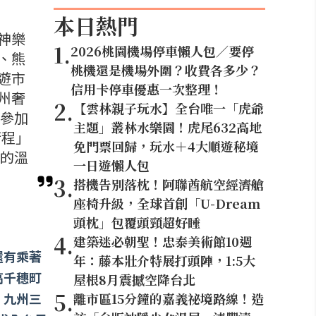
本日熱門
神樂
1
.
2026桃園機場停車懶人包／要停
、熊
桃機還是機場外圍？收費各多少？
遊市
信用卡停車優惠一次整理！
州奢
2
.
【雲林親子玩水】全台唯一「虎爺
名參加
主題」叢林水樂園！虎尾632高地
行程」
免門票回歸，玩水＋4大順遊秘境
一的溫
一日遊懶人包
3
.
搭機告別落枕！阿聯酋航空經濟艙
座椅升級，全球首創「U-Dream
頭枕」包覆頭頸超好睡
4
.
建築迷必朝聖！忠泰美術館10週
還有乘著
年：藤本壯介特展打頭陣，1:5大
高千穗町
屋根8月震撼空降台北
5
.
，九州三
離市區15分鐘的嘉義祕境路線！造