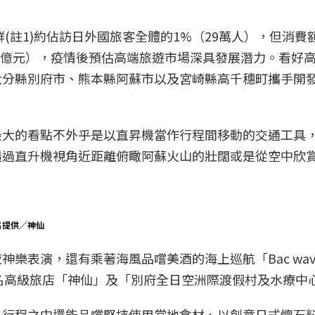
群(註1)約佔訪日外國旅客全體的1%（29萬人），但消費
1,220億元），疫情後預估高端旅遊市場深具發展潛力。看好
大分縣別府市、熊本縣阿蘇市以及宮崎縣高千穗町攜手開
最大的看點不外乎是以直昇機當作行程間移動的交通工具
透過直升機視角近距離俯瞰阿蘇火山的壯闊或是從空中欣
片提供／神仙
表演，還有乘著海風品嚐美酒的海上巡航「Bac wave 
知名高級旅店「神仙」及「別府全日空洲際渡假村及水療中
，行程之中還能品嚐堅持使用當地食材、以創意日式懷石