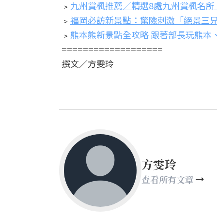
﹥
九州賞楓推薦／精選8處九州賞楓名所
﹥
福岡必訪新景點：驚險刺激「絕景三兄弟」、九
﹥
熊本熊新景點全攻略 跟著部長玩熊本
===================
撰文／方雯玲
方雯玲
查看所有文章