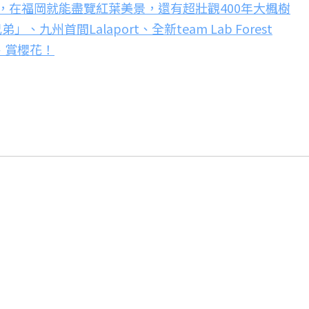
，在福岡就能盡覽紅葉美景，還有超壯觀400年大楓樹
州首間Lalaport、全新team Lab Forest
、賞櫻花！