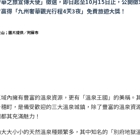
華之旅宣傳大使」徵選，即日起至10月15日止，公開徵
贏得「九州奢華觀光行程4天3夜」免費旅遊大獎！
火山；圖片提供／阿蘇市
區域內擁有豐富的溫泉資源，更有「溫泉王國」的美稱。
千穗町，是備受歡迎的三大溫泉城鎮，除了豐富的溫泉資
讓都其充滿魅力！
內大大小小的天然溫泉種類繁多，其中知名的「別府地獄