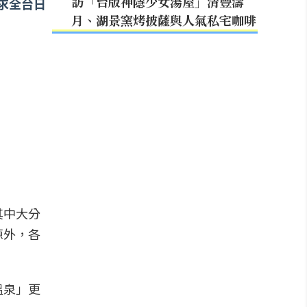
訪「台版神隱少女湯屋」清豐濤
求全台日
月、湖景窯烤披薩與人氣私宅咖啡
其中大分
源外，各
溫泉」更