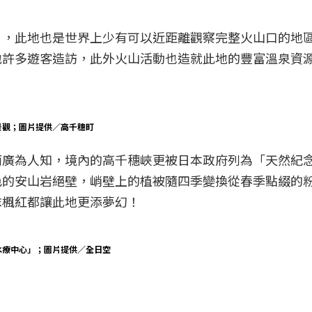
」，此地也是世界上少有可以近距離觀察完整火山口的地
地許多遊客造訪，此外火山活動也造就此地的豐富溫泉資
景觀；圖片提供／高千穗町
而廣為人知，境內的高千穗峽更被日本政府列為「天然紀
色的安山岩絕壁，峭壁上的植被隨四季變換從春季點綴的
抹楓紅都讓此地更添夢幻！
水療中心」；圖片提供／全日空