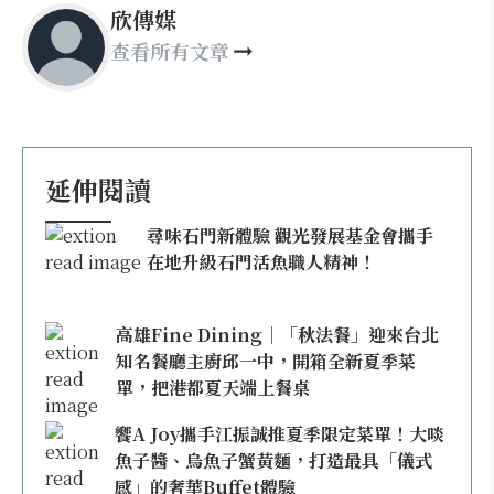
欣傳媒
查看所有文章
延伸閱讀
尋味石門新體驗 觀光發展基金會攜手
在地升級石門活魚職人精神！
高雄Fine Dining｜「秋法餐」迎來台北
知名餐廳主廚邱一中，開箱全新夏季菜
單，把港都夏天端上餐桌
饗A Joy攜手江振誠推夏季限定菜單！大啖
魚子醬、烏魚子蟹黃麵，打造最具「儀式
感」的奢華Buffet體驗