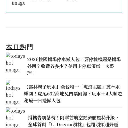
本日熱門
2026桃園機場停車懶人包／要停桃機還是機場
外圍？收費各多少？信用卡停車優惠一次整
理！
【雲林親子玩水】全台唯一「虎爺主題」叢林水
樂園！虎尾632高地免門票回歸，玩水＋4大順遊
秘境一日遊懶人包
搭機告別落枕！阿聯酋航空經濟艙座椅升級，
全球首創「U-Dream頭枕」包覆頭頸超好睡