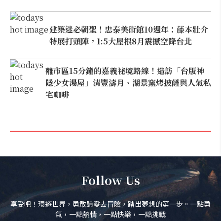
建築迷必朝聖！忠泰美術館10週年：藤本壯介
特展打頭陣，1:5大屋根8月震撼空降台北
離市區15分鐘的嘉義祕境路線！造訪「台版神
隱少女湯屋」清豐濤月、湖景窯烤披薩與人氣私
宅咖啡
Follow Us
享受吧！環遊世界，勇敢歸零去冒險，踏出夢想的第一步。一點勇
氣，一點熱情，一點快樂，一點挑戰