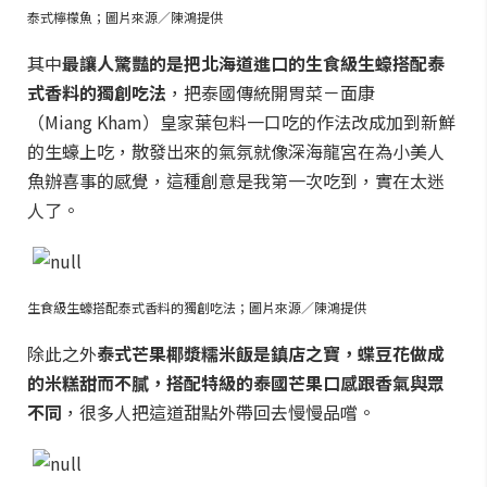
泰式檸檬魚；圖片來源／陳鴻提供
其中
最讓人驚豔的是把北海道進口的生食級生蠔搭配泰
式香料的獨創吃法
，把泰國傳統開胃菜－面康
（Miang Kham）皇家葉包料一口吃的作法改成加到新鮮
的生蠔上吃，散發出來的氣氛就像深海龍宮在為小美人
魚辦喜事的感覺，這種創意是我第一次吃到，實在太迷
人了。
生食級生蠔搭配泰式香料的獨創吃法；圖片來源／陳鴻提供
除此之外
泰式芒果椰漿糯米飯是鎮店之寶，蝶豆花做成
的米糕甜而不膩，搭配特級的泰國芒果口感跟香氣與眾
不同
，很多人把這道甜點外帶回去慢慢品嚐。