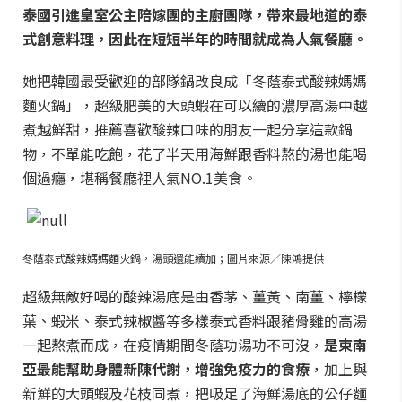
泰國引進皇室公主陪嫁團的主廚團隊，帶來最地道的泰
式創意料理，因此在短短半年的時間就成為人氣餐廳。
她把韓國最受歡迎的部隊鍋改良成「冬蔭泰式酸辣媽媽
麵火鍋」，超級肥美的大頭蝦在可以續的濃厚高湯中越
煮越鮮甜，推薦喜歡酸辣口味的朋友一起分享這款鍋
物，不單能吃飽，花了半天用海鮮跟香料熬的湯也能喝
個過癮，堪稱餐廳裡人氣NO.1美食。
冬蔭泰式酸辣媽媽麵火鍋，湯頭還能續加；圖片來源／陳鴻提供
超級無敵好喝的酸辣湯底是由香茅、薑黃、南薑、檸檬
葉、蝦米、泰式辣椒醬等多樣泰式香料跟豬骨雞的高湯
一起熬煮而成，在疫情期間冬蔭功湯功不可沒，
是
東南
亞最能幫助身體新陳代謝，增強免疫力的食療
，加上與
新鮮的大頭蝦及花枝同煮，把吸足了海鮮湯底的公仔麵