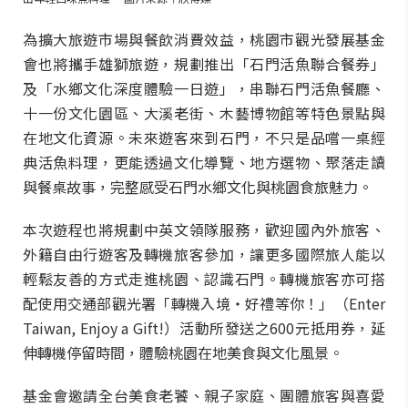
為擴大旅遊市場與餐飲消費效益，桃園市觀光發展基金
會也將攜手雄獅旅遊，規劃推出「石門活魚聯合餐券」
及「水鄉文化深度體驗一日遊」，串聯石門活魚餐廳、
十一份文化園區、大溪老街、木藝博物館等特色景點與
在地文化資源。未來遊客來到石門，不只是品嚐一桌經
典活魚料理，更能透過文化導覽、地方選物、聚落走讀
與餐桌故事，完整感受石門水鄉文化與桃園食旅魅力。
本次遊程也將規劃中英文領隊服務，歡迎國內外旅客、
外籍自由行遊客及轉機旅客參加，讓更多國際旅人能以
輕鬆友善的方式走進桃園、認識石門。轉機旅客亦可搭
配使用交通部觀光署「轉機入境・好禮等你！」（Enter
Taiwan, Enjoy a Gift!）活動所發送之600元抵用券，延
伸轉機停留時間，體驗桃園在地美食與文化風景。
基金會邀請全台美食老饕、親子家庭、團體旅客與喜愛