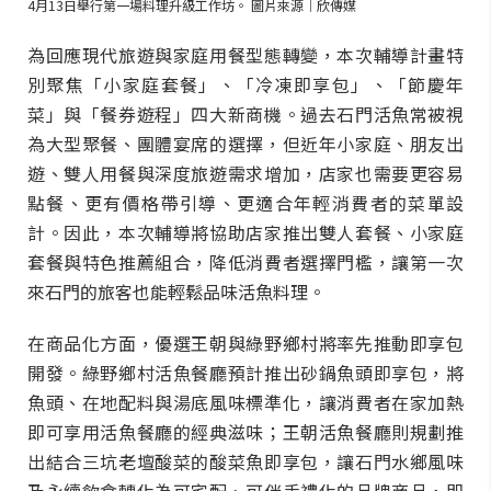
4月13日舉行第一場料理升級工作坊。 圖片來源｜欣傳媒
為回應現代旅遊與家庭用餐型態轉變，本次輔導計畫特
別聚焦「小家庭套餐」、「冷凍即享包」、「節慶年
菜」與「餐券遊程」四大新商機。過去石門活魚常被視
為大型聚餐、團體宴席的選擇，但近年小家庭、朋友出
遊、雙人用餐與深度旅遊需求增加，店家也需要更容易
點餐、更有價格帶引導、更適合年輕消費者的菜單設
計。因此，本次輔導將協助店家推出雙人套餐、小家庭
套餐與特色推薦組合，降低消費者選擇門檻，讓第一次
來石門的旅客也能輕鬆品味活魚料理。
在商品化方面，優選王朝與綠野鄉村將率先推動即享包
開發。綠野鄉村活魚餐廳預計推出砂鍋魚頭即享包，將
魚頭、在地配料與湯底風味標準化，讓消費者在家加熱
即可享用活魚餐廳的經典滋味；王朝活魚餐廳則規劃推
出結合三坑老壇酸菜的酸菜魚即享包，讓石門水鄉風味