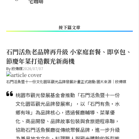
宅咖啡
接下篇文章
石門活魚老品牌再升級 小家庭套餐、即享包、
節慶年菜打造觀光新商機
By
欣傳媒
2026/07/07
石門活魚暨十一份文化園區觀光品牌發展計畫正式啟動 圖片來源｜欣傅媒
桃園市觀光發展基金會推動「石門活魚暨十一份
文化園區觀光品牌發展案」，以「石門有魚・水
鄉有味」為品牌核心，透過餐廳輔導、菜單優
化、商品開發、品牌故事包裝與食旅遊程串聯，
協助石門活魚餐廳從傳統聚餐品牌，進一步升級
為兼具地方文化、料理職人與觀光體驗的新型態