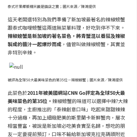
泰式芒果椰漿糯米飯是鎮店之寶；圖片來源／陳鴻提供
這天老闆還特別為我們準備了新加坡最著名的辣椒螃蟹
跟泰式咖哩螃蟹這兩道無菜單料理，好吃到停不下來。
辣椒螃蟹是新加坡的著名菜色，將青蟹混以番茄及辣椒
製成的醬汁一起爆炒而成
，儘管叫做辣椒螃蟹，其實並
非特別辛辣。
被評為全球50大最美味菜色的第35位－辣椒螃蟹；圖片來源／陳鴻提供
此菜色於
2011年被美國網站CNN Go評定為全球50大最
美味菜色的第35位。
辣椒螃蟹的味道可以選擇中辣?大辣
的程度，主廚推出的「泰辣創意口味」吃起來甜甜辣辣
十分過癮，再加上細緻肥美的斯里蘭卡新鮮蟹肉，層次
相當豐富，被說是新加坡必吃美食實至名歸，想吃的朋
友一定要提前預訂，口味不輸給新加坡克拉克碼頭附近