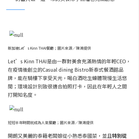
新加坡Let’s Kinn THAI餐廳；圖片來源／陳鴻提供
Let’s Kinn THAI是由一群對美食充滿熱情的年輕CEO，
在疫情後創立的Casual dining Bistro新泰式餐酒館品
牌，能在騎樓下享受天光，喝白酒吃生蠔體現慢生活悠
閒；環境設計別致很適合拍照打卡，因此在年輕人之間
打開知名度。
短短半年時間就成為人氣餐廳；圖片來源／陳鴻提供
開朗又美麗的泰籍老闆娘從小熟悉泰國菜，並且
特別從