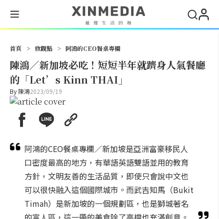
搜尋
首頁
>
欣觀點
>
阿鴻的CEO餐桌專欄
陳鴻／新加坡必吃！短短半年就躋身人氣餐廳
的「Let’s Kinn THAI」
By
陳鴻
2023/09/19
阿鴻的CEO餐桌專欄／新加坡是亞洲富豪移民人
口密度最高的地方，有華語英語雙語並用的教育
方針，文明友善的生活品質，即使只會說中文也
可以很快融入這個國際城市。而武吉知馬（Bukit
Timah）是新加坡的一個規劃區，也是獅城著名
的富人區，這一帶的美食除了高檔也充滿創意。