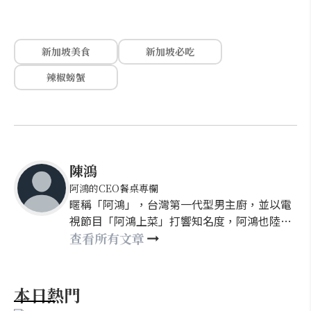
新加坡美食
新加坡必吃
辣椒螃蟹
陳鴻
阿鴻的CEO餐桌專欄
暱稱「阿鴻」，台灣第一代型男主廚，並以電
視節目「阿鴻上菜」打響知名度，阿鴻也陸續
前往星馬、日本、中國大陸等地發展，是第一
查看所有文章
位把台灣小吃介紹給世界的美食家，2019年甚
至成為台灣首位獲得馬來西亞「世界頂級廚師
獎」和「最佳節目男主持人獎」兩大殊榮者。
本日熱門
近年回歸台灣生活，現任明新科技大學旅廚系