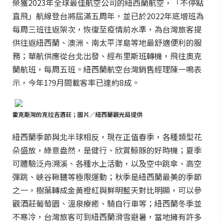
榮獲2023年全球最佳航空公司的紐西蘭航空，「不停點
直飛」航線登台將屆滿五周年，並已於2022年底增班為
每周三班往返架次，恢復至疫情前水準，為台灣旅客提
供往返紐西蘭、澳洲、南太平洋島等地最舒適便利的服
務；華航供應從台北出發、經布里斯班轉機，飛往奧克
蘭航班，每周五班。紐西蘭航空台灣銷售經理陳一鳴表
示，今年1?9月間載客率已達約8成。
霍克斯灣的克拉吉酒莊；圖片／紐西蘭觀光局提供
紐西蘭季節與北半球相反，現在正值春季，各種類型花
朵盛放，綠意盎然，是健行、欣賞鯨豚的好時機；夏季
可體驗泛舟溯溪、各種水上活動，以及空中跳傘、高空
彈跳、峽谷鞦韆等極限運動；秋季是紐西蘭最美的季節
之一，樹葉轉成金黃橙紅與鮮明藍天對比明顯，可以參
觀酒莊葡萄園、溫泉療癒、騎自行車等；紐西蘭冬季並
不寒冷，台灣旅客可到紐西蘭滑雪避暑，當地擁有許多