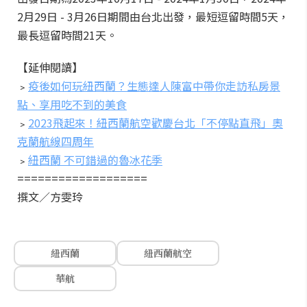
2月29日 - 3月26日期間由台北出發，最短逗留時間5天，
最長逗留時間21天。
【延伸閱讀】
﹥
疫後如何玩紐西蘭？生態達人陳富中帶你走訪私房景
點、享用吃不到的美食
﹥
2023飛起來！紐西蘭航空歡慶台北「不停點直飛」奧
克蘭航線四周年
﹥
紐西蘭 不可錯過的魯冰花季
===================
撰文／方雯玲
紐西蘭
紐西蘭航空
華航