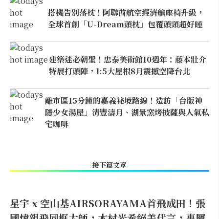
搭機告別落枕！阿聯酋航空經濟艙座椅升級，
全球首創「U-Dream頭枕」包覆頭頸超好睡
建築迷必朝聖！忠泰美術館10週年：藤本壯介
特展打頭陣，1:5大屋根8月震撼空降台北
離市區15分鐘的嘉義祕境路線！造訪「台版神
隱少女湯屋」清豐濤月、湖景窯烤披薩與人氣私
宅咖啡
接下篇文章
星宇 x 空山基AIRSORAYAMA首飛成田！張
國煒親飛同框大師，木村光希絕美代言，專屬