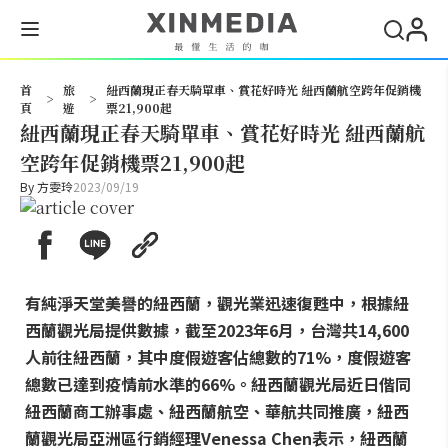
搜尋
首
旅
紐西蘭現正春天騎單車、賞花好時光 紐西蘭航空跨年促銷機
>
>
頁
遊
票21,900起
紐西蘭現正春天騎單車、賞花好時光 紐西蘭航
空跨年促銷機票21,900起
By
方雯玲
2023/09/19
有純淨天堂美譽的紐西蘭，觀光業迅速復甦中，根據紐
西蘭觀光局提供數據，截至2023年6月，台灣共14,600
人前往紐西蘭，其中度假遊客佔總數的71%，度假遊客
總數已達到疫情前水準的66%。紐西蘭觀光局近日偕同
紐西蘭商工辦事處、紐西蘭航空、華航共同推廣，紐西
蘭觀光局亞洲區行銷經理Venessa Chen表示，紐西蘭