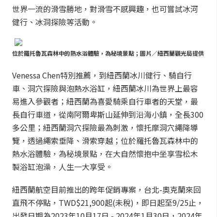
世界一流的滑雪勝地，對滑雪不感興趣，也可嘗試冰河
健行、冰洞探險等活動。
位於羅托魯瓦森林中的熱水浴體驗，為秘境景點；圖片／紐西蘭觀光局提供
Venessa Chen特別推薦，到紐西蘭冰川健行、騎自行
車、洞穴探險與泡熱水浴缸，紐西蘭冰川為世界上最容
易進入參觀者；紐西蘭為喜愛騎乘自行車者的天堂，最
長自行車道，從南阿爾卑斯山延伸到沿海小鎮，全長300
多公里；紐西蘭洞穴探險最為刺激，懷托摩洞穴繩降導
覽，透過繩索垂降、滑索穿越；位於羅托魯瓦森林中的
熱水浴體驗，為秘境景點，在大自然懷抱中坐享雪松木
製浴缸泡澡，人生一大享受。
紐西蘭航空目前推出的跨年促銷專案，台北-奧克蘭來回
直飛不停點，TWD$21,900起(未稅)，即日起至9/25止，
出發日期為2023年10月17日 - 2024年1月30日，2024年