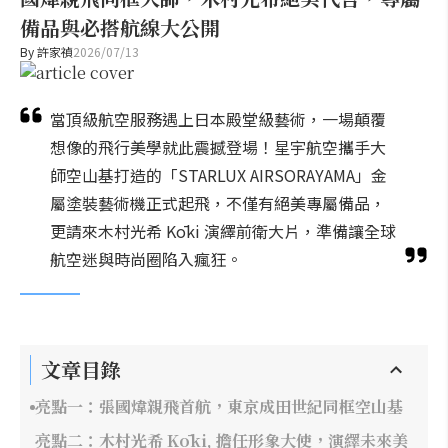
備品與必搭航線大公開
By
許家禎
2026/07/13
當頂級航空服務遇上日本殿堂級藝術，一場顛覆
想像的飛行美學就此震撼登場！星宇航空攜手大
師空山基打造的「STARLUX AIRSORAYAMA」金
屬塗裝藝術機正式起飛，不僅有絕美專屬備品，
更請來木村光希 Kōki 演繹前衛大片，準備讓全球
航空迷與時尚圈陷入瘋狂。
文章目錄
亮點一：張國煒親飛首航，東京成田世紀同框空山基
亮點二：木村光希 Kōki, 擔任形象大使，演繹未來美