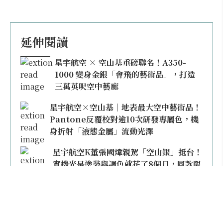
延伸閱讀
星宇航空 × 空山基重磅聯名！A350-
1000 變身金銀「會飛的藝術品」，打造
三萬英呎空中藝廊
星宇航空×空山基｜地表最大空中藝術品！
Pantone反覆校對逾10次研發專屬色，機
身折射「液態金屬」流動光澤
星宇航空K董張國煒親駕「空山銀」抵台！
實機光是塗裝與調色就花了8個月，同款限
量模型上架即秒殺