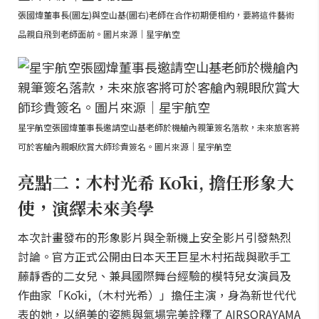
張國煒董事長(圖左)與空山基(圖右)老師在合作初期便相約，要將這件藝術
品親自飛到老師面前。圖片來源｜星宇航空
星宇航空張國煒董事長邀請空山基老師於機艙內親筆簽名落款，未來旅客將
可於客艙內親眼欣賞大師珍貴簽名。圖片來源｜星宇航空
亮點二：木村光希 Kōki, 擔任形象大
使，演繹未來美學
本次計畫發布的形象影片與全新機上安全影片引發熱烈
討論。官方正式公開由日本天王巨星木村拓哉與歌手工
藤靜香的二女兒、兼具國際舞台經驗的模特兒女演員及
作曲家「Kōki,（木村光希）」擔任主演，身為新世代代
表的她，以絕美的姿態與氣場完美詮釋了 AIRSORAYAMA