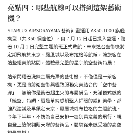
亮點四：哪些航線可以搭到這架藝術
機？
STARLUX AIRSORAYAMA 藝術計畫選用 A350-1000 旗艦
機型（共 350 個座位），自 7 月 12 日起已投入營運，隨
著 10 月 1 日完整主題航班正式啟航，未來這台藝術機將
定期飛航於東京、鳳凰城以及布拉格等航線，讓旅客在
這些絕美航點間，體驗最完整的星宇航空藝術特展！
這架閃耀著洗鍊金屬光澤的藝術機，不僅僅是一架客
機，更是將前衛藝術與極致服務完美結合的「空中藝
廊」。無論你是衝著超生火的專屬備品、充滿儀式感的
「鏡空」特調，還是單純想朝聖大師級的設計美學，都
強烈建議及早鎖定東京、鳳凰城或布拉格的主題航班。
今年下半年，不妨為自己安排一趟別具意義的飛行，親
自登上這架翱翔天際的藝術品，體驗從未感受過的高空
視覺震撼！