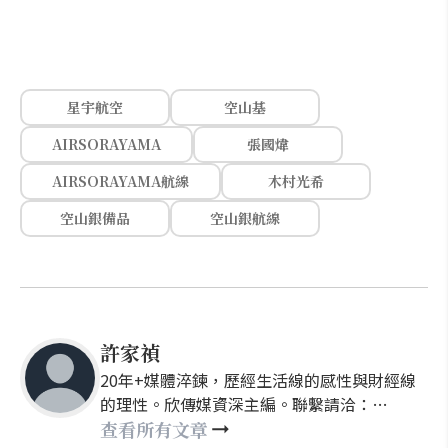
星宇航空
空山基
AIRSORAYAMA
張國煒
AIRSORAYAMA航線
木村光希
空山銀備品
空山銀航線
許家禎
20年+媒體淬鍊，歷經生活線的感性與財經線
的理性。欣傳媒資深主編。聯繫請洽：
nellyhsu@xinmedia.com
查看所有文章