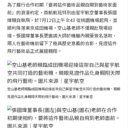
為了履行合作初期「要將這件藝術品親自開到藝術家面
前」的浪漫約定，首航航班特別由星宇航空董事長張國
煒親自執飛，於7月12日上午 8:43 從桃園機場起飛，並
順利降落東京成田機場。空山基老師不僅親赴現場迎
接，張國煒董事長更邀請大師於機艙內親筆簽名落款，
兩人在藝術機前留下了極具歷史意義的合影，見證這件
飛行藝術品正式展翅翱翔。
空山基老師親臨成田機場迎接這架自己與星宇航空共同打造的藝術機，親眼
見證作品化身翱翔天際的飛行藝術。圖片來源｜星宇航空