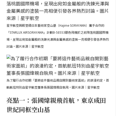
星宇航空與殿堂級日本藝術家空山基（Hajime SORAYAMA）攜手合作的
「STARLUX AIRSORAYAMA」計劃B-58553銀色飛機於之前降落桃園國際機
場，呈現出宛如金屬般的洗鍊光澤與金屬美感的塗裝一亮相便引發各界熱烈
討論。圖片來源｜星宇航空
為了履行合作初期「要將這件藝術品親自開到藝術家面前」的浪漫約定，首
航航班特別由星宇航空董事長張國煒親自執飛。圖片來源｜星宇航空
亮點一：張國煒親飛首航，東京成田
世紀同框空山基