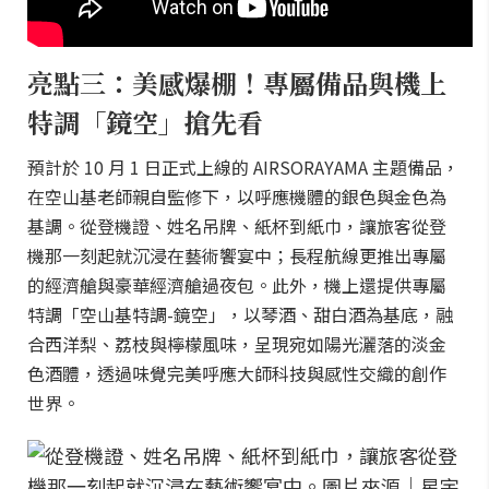
亮點三：美感爆棚！專屬備品與機上
特調「鏡空」搶先看
預計於 10 月 1 日正式上線的 AIRSORAYAMA 主題備品，
在空山基老師親自監修下，以呼應機體的銀色與金色為
基調。從登機證、姓名吊牌、紙杯到紙巾，讓旅客從登
機那一刻起就沉浸在藝術饗宴中；長程航線更推出專屬
的經濟艙與豪華經濟艙過夜包。此外，機上還提供專屬
特調「空山基特調-鏡空」，以琴酒、甜白酒為基底，融
合西洋梨、荔枝與檸檬風味，呈現宛如陽光灑落的淡金
色酒體，透過味覺完美呼應大師科技與感性交織的創作
世界。